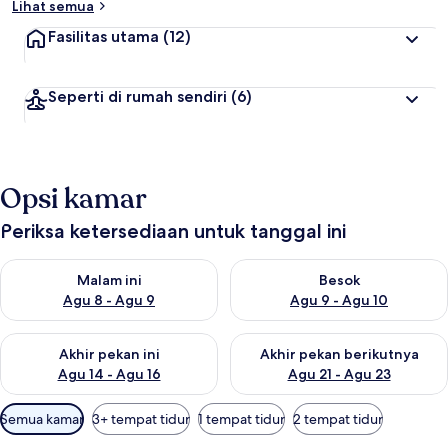
Lihat semua
Fasilitas utama
(12)
Seperti di rumah sendiri
(6)
Opsi kamar
Periksa ketersediaan untuk tanggal ini
Periksa ketersediaan untuk malam ini Agu 8 - Agu 9
Periksa ketersediaan untuk be
Malam ini
Besok
Agu 8 - Agu 9
Agu 9 - Agu 10
Periksa ketersediaan untuk akhir pekan ini Agu 14 - Agu 16
Periksa ketersediaan untuk ak
Akhir pekan ini
Akhir pekan berikutnya
Agu 14 - Agu 16
Agu 21 - Agu 23
Filter
Semua kamar
3+ tempat tidur
1 tempat tidur
2 tempat tidur
tersedia