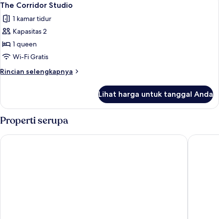
9
pemandangan
The Corridor Studio
semua
kolam
1 kamar tidur
renang,
foto
di
Kapasitas 2
untuk
pinggir
The
1 queen
kolam
Corridor
renang
Wi-Fi Gratis
Studio
Rincian
Rincian selengkapnya
lebih
lanjut
Lihat harga untuk tanggal Anda
untuk
The
Corridor
Properti serupa
Studio
Melbourne Inn
Divi Sou