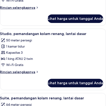
Wi-Fi Gratis
akses
Rincian
Rincian selengkapnya
difabel,
lebih
pemandangan
lanjut
Lihat harga untuk tanggal Anda
kebun
untuk
Vila,
3
Lihat
Meja kerja, ruang kerja ramah laptop, 
4
kamar
Studio, pemandangan kolam renang, lantai dasar
semua
tidur,
50 meter persegi
akses
foto
difabel,
1 kamar tidur
untuk
pemandangan
Studio,
Kapasitas 3
kebun
pemandangan
1 king ATAU 2 twin
kolam
Wi-Fi Gratis
renang,
Rincian
Rincian selengkapnya
lantai
lebih
dasar
lanjut
Lihat harga untuk tanggal Anda
untuk
Studio,
pemandangan
Lihat
Meja kerja, ruang kerja ramah laptop, 
5
kolam
Suite, pemandangan kolam renang, lantai dasar
semua
renang,
64 meter persegi
lantai