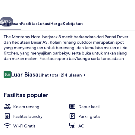
belumnya
Berikutnya
172+
Ringkasan
Fasilitas
Lokasi
Harga
Kebijakan
The Monteray Hotel berjarak 5 menit berkendara dari Pantai Dover
dan Kedutaan Besar AS. Kolam renang outdoor merupakan spot
yang menyenangkan untuk berenang, dan tamu bisa makan di Irie
Kitchen, yang menyajikan barbekyu serta buka untuk makan siang
dan makan malam. Fasilitas seperti bar/lounge serta teras adalah
keunggulan lain yang bisa Anda nikmati, dan hotel apartemen
menawarkan fasilitas seperti kulkas dan microwave. Traveler
Ulasan
Luar Biasa
mengatakan hal baik tentang kondisi keseluruhan.
8,6
Lihat total 214 ulasan
8,6 dari 10
Pantai di sekitar, pasir putih, dan han
Fasilitas populer
Kolam renang
Dapur kecil
Fasilitas laundry
Parkir gratis
Wi-Fi Gratis
AC