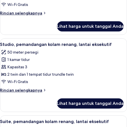
Garden
Wi-Fi Gratis
View
Rincian
Rincian selengkapnya
Studio
lebih
lanjut
Lihat harga untuk tanggal Anda
untuk
2nd
Floor
Lihat
Teras/patio
15
Balcony,
Studio, pemandangan kolam renang, lantai eksekutif
semua
Garden
50 meter persegi
View
foto
Studio
1 kamar tidur
untuk
Studio,
Kapasitas 3
pemandangan
2 twin dan 1 tempat tidur trundle twin
kolam
Wi-Fi Gratis
renang,
Rincian
Rincian selengkapnya
lantai
lebih
eksekutif
lanjut
Lihat harga untuk tanggal Anda
untuk
Studio,
pemandangan
Lihat
Suite, pemandangan kolam renang, lant
15
kolam
Suite, pemandangan kolam renang, lantai eksekutif
semua
renang,