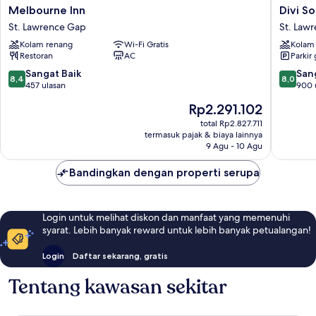
Melbourne
Divi
Melbourne Inn
Divi S
Inn
Southwi
St. Lawrence Gap
St. Law
St.
Beach
Kolam renang
Wi-Fi Gratis
Kolam
Lawrence
Resort
Restoran
AC
Parkir 
Gap
St.
Lawrenc
8.4
8.0
Sangat Baik
San
8,4
8,0
Gap
dari
dari
457 ulasan
900 
10,
10,
Harga
Rp2.291.102
Sangat
Sangat
sekarang
Baik,
Baik,
total Rp2.827.711
Rp2.291.102
termasuk pajak & biaya lainnya
457
900
9 Agu - 10 Agu
ulasan
ulasan
Bandingkan dengan properti serupa
Login untuk melihat diskon dan manfaat yang memenuhi
syarat. Lebih banyak reward untuk lebih banyak petualangan!
Login
Daftar sekarang, gratis
Tentang kawasan sekitar