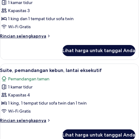
1 kamar tidur
lantai
foto
eksekutif
Kapasitas 3
untuk
Suite,
1 king dan 1 tempat tidur sofa twin
pemandangan
Wi-Fi Gratis
kolam
Rincian
Rincian selengkapnya
renang,
lebih
lantai
lanjut
Lihat harga untuk tanggal Anda
untuk
eksekutif
Suite,
pemandangan
Lihat
Meja kerja, ruang kerja ramah laptop, 
12
kolam
Suite, pemandangan kebun, lantai eksekutif
semua
renang,
Pemandangan taman
lantai
foto
eksekutif
1 kamar tidur
untuk
Suite,
Kapasitas 4
pemandangan
1 king, 1 tempat tidur sofa twin dan 1 twin
kebun,
Wi-Fi Gratis
lantai
Rincian
Rincian selengkapnya
eksekutif
lebih
lanjut
Lihat harga untuk tanggal Anda
untuk