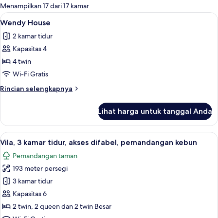
untuk
Menampilkan 17 dari 17 kamar
kamar
Lihat
Wendy House | Meja kerja, ruang kerja
9
Wendy House
semua
2 kamar tidur
foto
Kapasitas 4
untuk
Wendy
4 twin
House
Wi-Fi Gratis
Rincian
Rincian selengkapnya
lebih
lanjut
Lihat harga untuk tanggal Anda
untuk
Wendy
House
Lihat
Vila, 3 kamar tidur, akses difabel, pe
17
Vila, 3 kamar tidur, akses difabel, pemandangan kebun
semua
Pemandangan taman
foto
193 meter persegi
untuk
Vila,
3 kamar tidur
3
Kapasitas 6
kamar
2 twin, 2 queen dan 2 twin Besar
tidur,