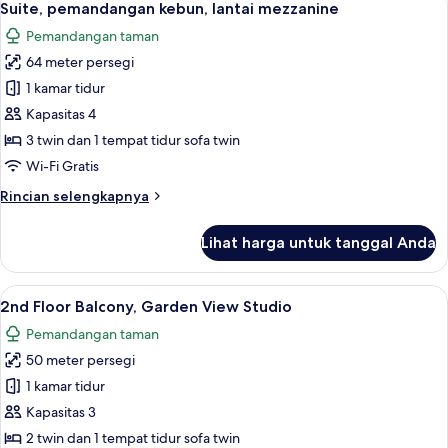
14
kolam
Suite, pemandangan kebun, lantai mezzanine
semua
renang,
Pemandangan taman
lantai
foto
mezzanine
64 meter persegi
untuk
Suite,
1 kamar tidur
pemandangan
Kapasitas 4
kebun,
3 twin dan 1 tempat tidur sofa twin
lantai
Wi-Fi Gratis
mezzanine
Rincian
Rincian selengkapnya
lebih
lanjut
Lihat harga untuk tanggal Anda
untuk
Suite,
pemandangan
Lihat
Meja kerja, ruang kerja ramah laptop, 
11
kebun,
2nd Floor Balcony, Garden View Studio
semua
lantai
Pemandangan taman
mezzanine
foto
50 meter persegi
untuk
2nd
1 kamar tidur
Floor
Kapasitas 3
Balcony,
2 twin dan 1 tempat tidur sofa twin