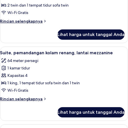
pemandangan
2 twin dan 1 tempat tidur sofa twin
kolam
Wi-Fi Gratis
renang,
Rincian
Rincian selengkapnya
lantai
lebih
mezzanine
lanjut
Lihat harga untuk tanggal Anda
untuk
Studio,
pemandangan
Lihat
Teras/patio
17
kolam
Suite, pemandangan kolam renang, lantai mezzanine
semua
renang,
64 meter persegi
lantai
foto
mezzanine
1 kamar tidur
untuk
Suite,
Kapasitas 4
pemandangan
1 king, 1 tempat tidur sofa twin dan 1 twin
kolam
Wi-Fi Gratis
renang,
Rincian
Rincian selengkapnya
lantai
lebih
mezzanine
lanjut
Lihat harga untuk tanggal Anda
untuk
Suite,
pemandangan
Lihat
Meja kerja, ruang kerja ramah laptop, 