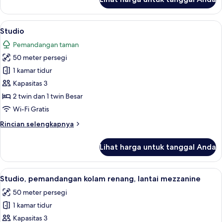
untuk
Suite,
pemandangan
Lihat
Meja kerja, ruang kerja ramah laptop, 
5
kebun,
Studio
semua
lantai
Pemandangan taman
dasar
foto
50 meter persegi
untuk
Studio
1 kamar tidur
Kapasitas 3
2 twin dan 1 twin Besar
Wi-Fi Gratis
Rincian
Rincian selengkapnya
lebih
lanjut
Lihat harga untuk tanggal Anda
untuk
Studio
Lihat
Meja kerja, ruang kerja ramah laptop, 
14
Studio, pemandangan kolam renang, lantai mezzanine
semua
50 meter persegi
foto
1 kamar tidur
untuk
Studio,
Kapasitas 3