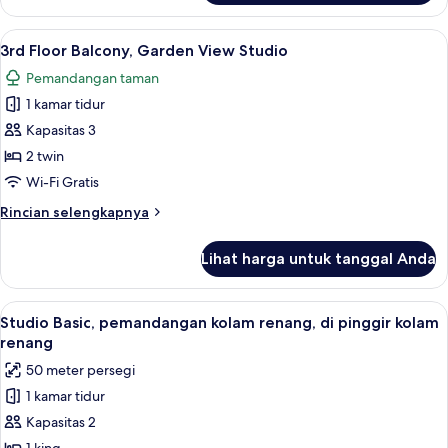
Suite,
pemandangan
Lihat
Meja kerja, ruang kerja ramah laptop, 
11
kebun,
3rd Floor Balcony, Garden View Studio
semua
lantai
Pemandangan taman
eksekutif
foto
1 kamar tidur
untuk
3rd
Kapasitas 3
Floor
2 twin
Balcony,
Wi-Fi Gratis
Garden
Rincian
Rincian selengkapnya
View
lebih
Studio
lanjut
Lihat harga untuk tanggal Anda
untuk
3rd
Floor
Lihat
Studio Basic, pemandangan kolam renan
8
Balcony,
Studio Basic, pemandangan kolam renang, di pinggir kolam
semua
Garden
renang
View
foto
50 meter persegi
Studio
untuk
1 kamar tidur
Studio
Kapasitas 2
Basic,