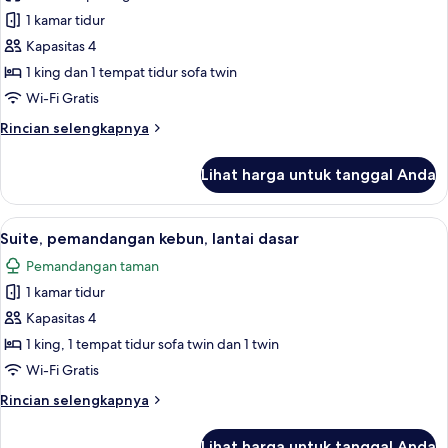
foto
dasar
1 kamar tidur
untuk
Suite,
Kapasitas 4
pemandangan
1 king dan 1 tempat tidur sofa twin
kolam
Wi-Fi Gratis
renang,
Rincian
Rincian selengkapnya
lantai
lebih
dasar
lanjut
Lihat harga untuk tanggal Anda
untuk
Suite,
pemandangan
Lihat
Meja kerja, ruang kerja ramah laptop, 
6
kolam
Suite, pemandangan kebun, lantai dasar
semua
renang,
Pemandangan taman
lantai
foto
dasar
1 kamar tidur
untuk
Suite,
Kapasitas 4
pemandangan
1 king, 1 tempat tidur sofa twin dan 1 twin
kebun,
Wi-Fi Gratis
lantai
Rincian
Rincian selengkapnya
dasar
lebih
lanjut
Lihat harga untuk tanggal Anda