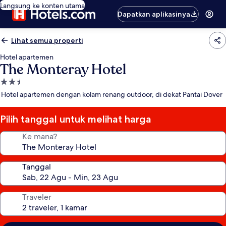
Langsung ke konten utama
Dapatkan aplikasinya
Lihat semua properti
Hotel apartemen
The Monteray Hotel
Properti
bintang
Hotel apartemen dengan kolam renang outdoor, di dekat Pantai Dover
2.5
Pilih tanggal untuk melihat harga
Ke mana?
Tanggal
Traveler