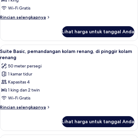
pemandangan
1 king
kolam
Wi-Fi Gratis
renang,
Rincian
Rincian selengkapnya
di
lebih
pinggir
lanjut
Lihat harga untuk tanggal Anda
untuk
kolam
Studio
renang
Basic,
Lihat
Meja kerja, ruang kerja ramah laptop, 
8
pemandangan
Suite Basic, pemandangan kolam renang, di pinggir kolam
semua
kolam
renang
renang,
foto
50 meter persegi
di
untuk
pinggir
1 kamar tidur
Suite
kolam
Kapasitas 4
Basic,
renang
pemandangan
1 king dan 2 twin
kolam
Wi-Fi Gratis
renang,
Rincian
Rincian selengkapnya
di
lebih
pinggir
lanjut
Lihat harga untuk tanggal Anda
untuk
kolam
Suite
renang
Basic,
Lihat
The Corridor Studio | Meja kerja, ruan