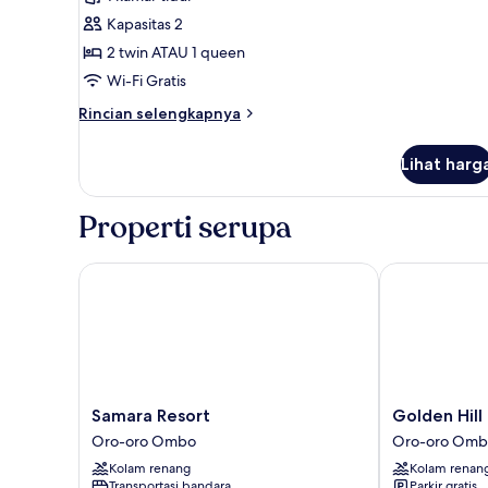
)
Twin
Kapasitas 2
/
2 twin ATAU 1 queen
Queen
Wi-Fi Gratis
Bed
Rincian
Rincian selengkapnya
lebih
lanjut
Lihat harg
untuk
Moderate
Twin
Properti serupa
/
Queen
Bed
Samara Resort
Golden Hill b
Samara
Golden
Samara Resort
Golden Hill
Resort
Hill
Oro-oro Ombo
Oro-oro Omb
Oro-
by
Kolam renang
Kolam renan
oro
Golden
Transportasi bandara
Parkir gratis