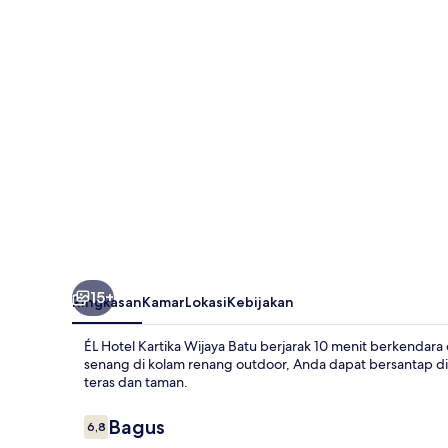
Wijaya
Batu
15+
Ringkasan
Kamar
Lokasi
Kebijakan
ÉL Hotel Kartika Wijaya Batu berjarak 10 menit berkendar
senang di kolam renang outdoor, Anda dapat bersantap di k
teras dan taman.
Ulasan
Bagus
6,8
6,8 dari 10