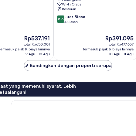
Batu
Wi-Fi Gratis
Restoran
8.6
Luar Biasa
8,6
dari
4 ulasan
10,
Luar
Harga
Harga
Rp537.191
Rp391.095
Biasa,
sekarang
sekarang
4
total Rp650.001
total Rp477.657
Rp537.191
Rp391.095
ulasan
termasuk pajak & biaya lainnya
termasuk pajak & biaya lainnya
9 Agu - 10 Agu
10 Agu - 11 Agu
Bandingkan dengan properti serupa
faat yang memenuhi syarat. Lebih
etualangan!