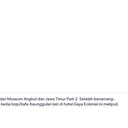
Bagian depa
a dari Museum Angkut dan Jawa Timur Park 2. Setelah bersenang-
edai kopi/kafe.Keunggulan lain di hotel Gaya Kolonial ini meliputi
Cottage Ekse