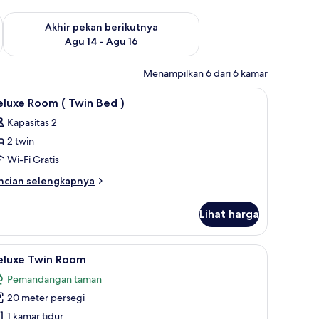
n ini Agu 7 - Agu 9
Periksa ketersediaan untuk akhir pekan berikutnya Agu 14 - A
Akhir pekan berikutnya
Agu 14 - Agu 16
Menampilkan 6 dari 6 kamar
 laptop, dan Wi-Fi gratis
ihat
Brankas, meja kerja, ruang kerja ramah laptop
5
luxe Room ( Twin Bed )
emua
Kapasitas 2
oto
2 twin
ntuk
eluxe
Wi-Fi Gratis
oom
ncian
ncian selengkapnya
bih
njut
win
Lihat harga
tuk
ed
luxe
oom
 laptop, dan Wi-Fi gratis
ihat
Deluxe Twin Room | Brankas, meja kerja, ruang
1
eluxe Twin Room
emua
in
Pemandangan taman
ed
oto
20 meter persegi
ntuk
eluxe
1 kamar tidur