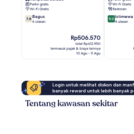
Ombo
Tulip
Parkir gratis
Wi-Fi Gratis
Oro-
Wi-Fi Gratis
Restoran
oro
7.8
9.0
Bagus
Istimewa
Ombo
7,8
9,0
dari
dari
6 ulasan
4 ulasan
10,
10,
Bagus,
Istimewa,
Harga
Rp506.570
6
4
sekarang
ulasan
ulasan
total Rp612.950
Rp506.570
termasuk pajak & biaya lainnya
10 Agu - 11 Agu
Login untuk melihat diskon dan man
banyak reward untuk lebih banyak p
Tentang kawasan sekitar