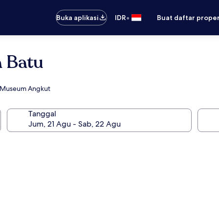
•
Buka aplikasi
IDR
Buat daftar prope
a Batu
t Museum Angkut
Tanggal