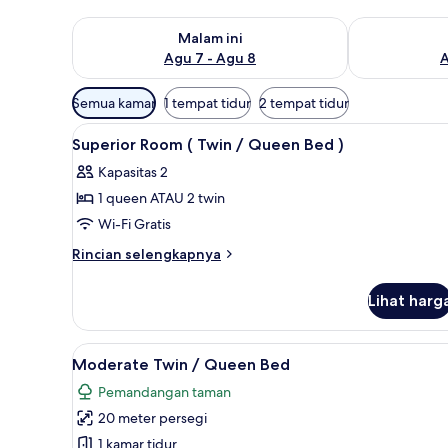
Periksa ketersediaan untuk malam ini Agu 7 - Agu 8
Periksa keter
Malam ini
Agu 7 - Agu 8
A
Filter
Semua kamar
1 tempat tidur
2 tempat tidur
tersedia
Lihat
Brankas, meja kerja, ruang ker
untuk
2
Superior Room ( Twin / Queen Bed )
semua
kamar
Kapasitas 2
foto
1 queen ATAU 2 twin
untuk
Superior
Wi-Fi Gratis
Room
Rincian
Rincian selengkapnya
(
lebih
lanjut
Twin
Lihat harg
untuk
/
Superior
Queen
Room
Lihat
Moderate Twin / Queen Bed | Br
2
Bed
(
Moderate Twin / Queen Bed
semua
Twin
)
Pemandangan taman
/
foto
Queen
20 meter persegi
untuk
Bed
Moderate
1 kamar tidur