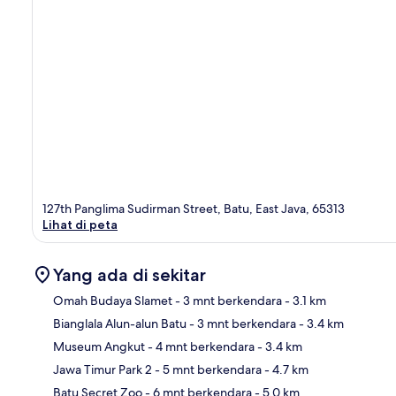
127th Panglima Sudirman Street, Batu, East Java, 65313
Lihat di peta
Yang ada di sekitar
Omah Budaya Slamet
- 3 mnt berkendara
- 3.1 km
Bianglala Alun-alun Batu
- 3 mnt berkendara
- 3.4 km
Pet
Museum Angkut
- 4 mnt berkendara
- 3.4 km
Jawa Timur Park 2
- 5 mnt berkendara
- 4.7 km
Batu Secret Zoo
- 6 mnt berkendara
- 5.0 km