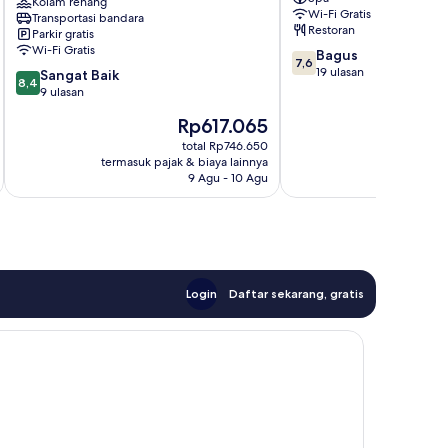
Resort
Kolam renang
Batu
Wi-Fi Gratis
Transportasi bandara
Batu
Batu
Restoran
Parkir gratis
Batu
Wi-Fi Gratis
7.6
Bagus
7,6
dari
19 ulasan
8.4
Sangat Baik
8,4
10,
dari
9 ulasan
Bagus,
10,
Harga
Rp617.065
19
Sangat
sekarang
ulasan
Baik,
total Rp746.650
Rp617.065
termasuk pajak & biaya lainnya
termasuk paj
9
9 Agu - 10 Agu
ulasan
Login
Daftar sekarang, gratis