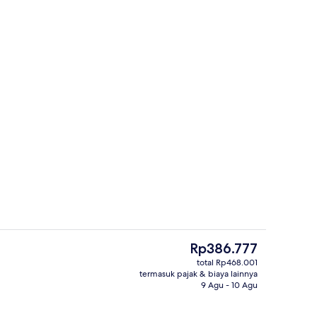
n properti
Brankas, meja kerja, ruang kerja rama
Harga
Rp386.777
saat
total Rp468.001
ini
termasuk pajak & biaya lainnya
kutif | Brankas, meja kerja, ruang kerja ramah laptop, dan Wi-Fi gratis
Restoran
Rp386.777
9 Agu - 10 Agu