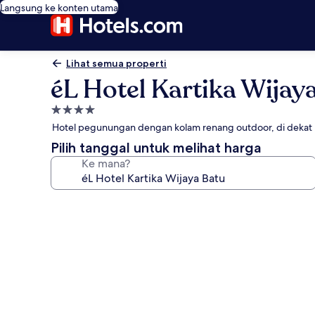
Langsung ke konten utama
Lihat semua properti
éL Hotel Kartika Wijay
Properti
bintang
Hotel pegunungan dengan kolam renang outdoor, di deka
4.0
Pilih tanggal untuk melihat harga
Ke mana?
Galeri
foto
untuk
éL
Hotel
Kartika