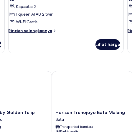
Room
T
Kapasitas 2
Twin
R
1 queen ATAU 2 twin
/
Wi-Fi Gratis
Queen
Rincian
Ri
Rincian selengkapnya
Ri
lebih
le
lanjut
la
a
Lihat harga
untuk
un
Superior
De
Room
Tw
Twin
R
/
Queen
y Golden Tulip
Horison Trunojoyo Batu Malang
Horison
 by Golden Tulip
Horison Trunojoyo Batu Malang
Trunojoyo
o
Batu
Batu
g
Transportasi bandara
Malang
Parkir gratis