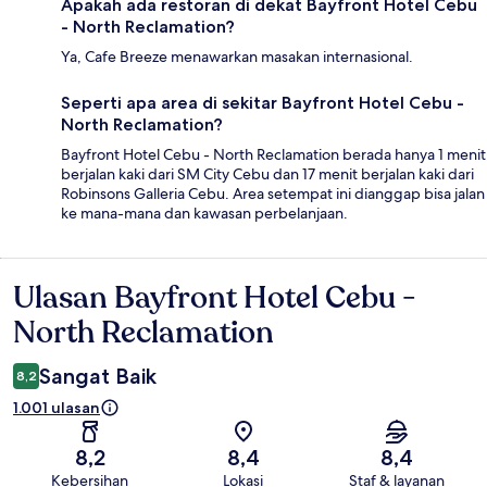
Apakah ada restoran di dekat Bayfront Hotel Cebu
- North Reclamation?
Ya, Cafe Breeze menawarkan masakan internasional.
Seperti apa area di sekitar Bayfront Hotel Cebu -
North Reclamation?
Bayfront Hotel Cebu - North Reclamation berada hanya 1 menit
berjalan kaki dari SM City Cebu dan 17 menit berjalan kaki dari
Robinsons Galleria Cebu. Area setempat ini dianggap bisa jalan
ke mana-mana dan kawasan perbelanjaan.
Ulasan Bayfront Hotel Cebu -
Ulasan
North Reclamation
Sangat Baik
8,2
1.001 ulasan
8,2
8,4
8,4
Kebersihan
Lokasi
Staf & layanan