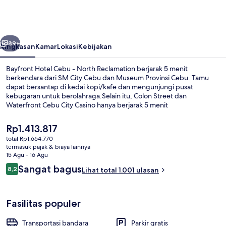
Cebu
-
North
belumnya
Berikutnya
Reclamation
89+
Ringkasan
Kamar
Lokasi
Kebijakan
Bayfront Hotel Cebu - North Reclamation berjarak 5 menit
berkendara dari SM City Cebu dan Museum Provinsi Cebu. Tamu
dapat bersantap di kedai kopi/kafe dan mengunjungi pusat
kebugaran untuk berolahraga.Selain itu, Colon Street dan
Waterfront Cebu City Casino hanya berjarak 5 menit
berkendara.Para traveler menyukai staf dan kawasan perbelanjaan.
Harga
Rp1.413.817
saat
total Rp1.664.770
ini
termasuk pajak & biaya lainnya
Detail interior
Rp1.413.817
15 Agu - 16 Agu
Ulasan
Sangat bagus
8,2
Lihat total 1.001 ulasan
8,2 dari 10
Fasilitas populer
Transportasi bandara
Parkir gratis