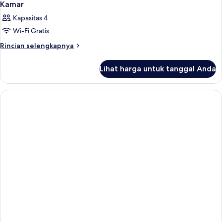
Kamar
Kapasitas 4
Wi-Fi Gratis
Rincian
Rincian selengkapnya
lebih
lanjut
Lihat harga untuk tanggal Anda
untuk
Kamar