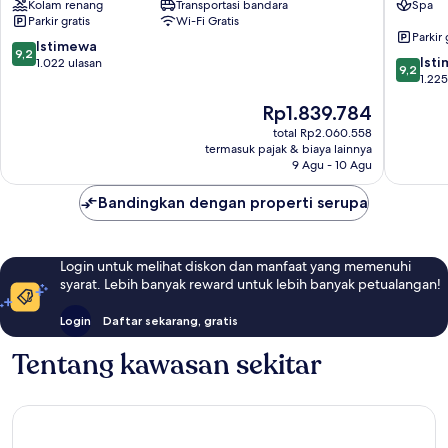
Kolam renang
Transportasi bandara
Spa
Mandaue
Mabolo
Parkir gratis
Wi-Fi Gratis
Parkir 
9.2
Istimewa
9,2
9.2
Ist
dari
1.022 ulasan
9,2
dari
1.225
10,
10,
Istimewa,
Harga
Rp1.839.784
Istimew
1.022
sekarang
1.225
total Rp2.060.558
ulasan
Rp1.839.784
termasuk pajak & biaya lainnya
ulasan
9 Agu - 10 Agu
Bandingkan dengan properti serupa
Login untuk melihat diskon dan manfaat yang memenuhi
syarat. Lebih banyak reward untuk lebih banyak petualangan!
Login
Daftar sekarang, gratis
Tentang kawasan sekitar