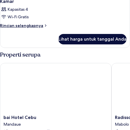
Kamar
Kapasitas 4
Wi-Fi Gratis
Rincian
Rincian selengkapnya
lebih
lanjut
Lihat harga untuk tanggal Anda
untuk
Kamar
Properti serupa
bai Hotel Cebu
Radisson
bai
Radisso
bai Hotel Cebu
Radiss
Hotel
Blu
Mandaue
Mabolo
Cebu
Cebu