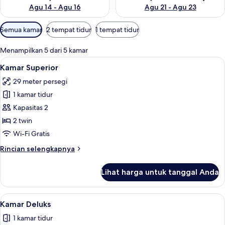
Agu 14 - Agu 16
Agu 21 - Agu 23
Filter
Semua kamar
2 tempat tidur
1 tempat tidur
tersedia
untuk
Menampilkan 5 dari 5 kamar
kamar
Lihat
Kamar Superior | Minibar, brankas, me
28
Kamar Superior
semua
29 meter persegi
foto
1 kamar tidur
untuk
Kamar
Kapasitas 2
Superior
2 twin
Wi-Fi Gratis
Rincian
Rincian selengkapnya
lebih
lanjut
Lihat harga untuk tanggal Anda
untuk
Kamar
Superior
Lihat
Kamar Deluks | Minibar, brankas, meja
4
Kamar Deluks
semua
1 kamar tidur
foto