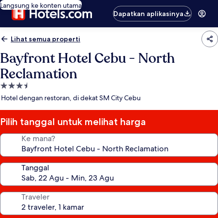
Langsung ke konten utama
Dapatkan aplikasinya
Lihat semua properti
Bayfront Hotel Cebu - North
Reclamation
Properti
bintang
Hotel dengan restoran, di dekat SM City Cebu
3.5
Pilih tanggal untuk melihat harga
Ke mana?
Tanggal
Traveler