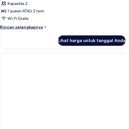
Kapasitas 2
untuk
Kamar
1 queen ATAU 2 twin
Deluks
Wi-Fi Gratis
Rincian
Rincian selengkapnya
lebih
lanjut
Lihat harga untuk tanggal Anda
untuk
Kamar
Deluks