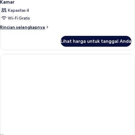
Kamar
Kapasitas 4
Wi-Fi Gratis
Rincian
Rincian selengkapnya
lebih
lanjut
Lihat harga untuk tanggal Anda
untuk
Kamar