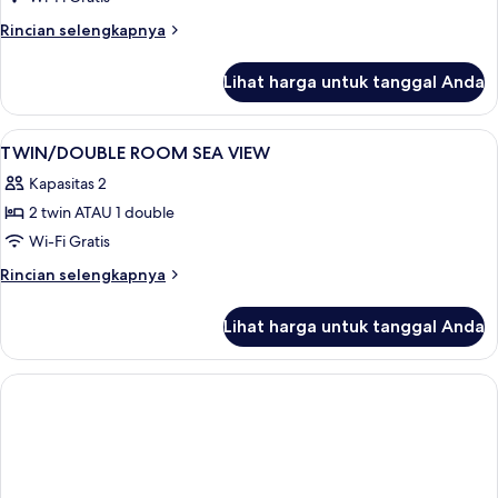
ROOM
Rincian
Rincian selengkapnya
GARDEN
lebih
lanjut
VIEW
Lihat harga untuk tanggal Anda
untuk
TWIN/DOUBLE
ROOM
Lihat
Eksterior
1
GARDEN
TWIN/DOUBLE ROOM SEA VIEW
semua
VIEW
Kapasitas 2
foto
2 twin ATAU 1 double
untuk
TWIN/DOUBLE
Wi-Fi Gratis
ROOM
Rincian
Rincian selengkapnya
SEA
lebih
lanjut
VIEW
Lihat harga untuk tanggal Anda
untuk
TWIN/DOUBLE
ROOM
SEA
VIEW