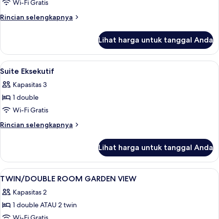
Keluarga,
Wi-Fi Gratis
pemandangan
Rincian
Rincian selengkapnya
laut
lebih
lanjut
Lihat harga untuk tanggal Anda
untuk
Kamar
Keluarga,
Lihat
Minibar, brankas, dan Wi-Fi gratis
5
pemandangan
Suite Eksekutif
semua
laut
Kapasitas 3
foto
1 double
untuk
Suite
Wi-Fi Gratis
Eksekutif
Rincian
Rincian selengkapnya
lebih
lanjut
Lihat harga untuk tanggal Anda
untuk
Suite
Eksekutif
Lihat
Eksterior
1
TWIN/DOUBLE ROOM GARDEN VIEW
semua
Kapasitas 2
foto
1 double ATAU 2 twin
untuk
TWIN/DOUBLE
Wi-Fi Gratis