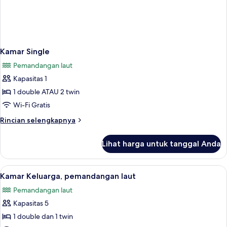
Kamar Single
Pemandangan laut
Kapasitas 1
1 double ATAU 2 twin
Wi-Fi Gratis
Rincian
Rincian selengkapnya
lebih
lanjut
Lihat harga untuk tanggal Anda
untuk
Kamar
Single
Lihat
1
Kamar Keluarga, pemandangan laut
semua
Pemandangan laut
foto
Kapasitas 5
untuk
Kamar
1 double dan 1 twin