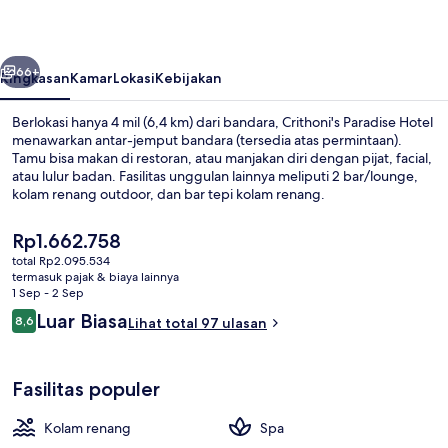
belumnya
Berikutnya
66+
Ringkasan
Kamar
Lokasi
Kebijakan
Berlokasi hanya 4 mil (6,4 km) dari bandara, Crithoni's Paradise Hotel
menawarkan antar-jemput bandara (tersedia atas permintaan).
Tamu bisa makan di restoran, atau manjakan diri dengan pijat, facial,
atau lulur badan. Fasilitas unggulan lainnya meliputi 2 bar/lounge,
kolam renang outdoor, dan bar tepi kolam renang.
Harga
Rp1.662.758
saat
total Rp2.095.534
ini
termasuk pajak & biaya lainnya
Teras/patio
Rp1.662.758
1 Sep - 2 Sep
Ulasan
Luar Biasa
8,6
Lihat total 97 ulasan
8,6 dari 10
Fasilitas populer
Kolam renang
Spa