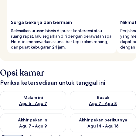
Surga bekerja dan bermain
Nikmat
Selesaikan urusan bisnis di pusat konferensi atau
Perjalan
ruang rapat, lalu segarkan diri dengan perawatan spa.
yang men
Hotel ini menawarkan sauna, bar tepi kolam renang,
dapat be
dan pusat kebugaran 24 jam.
dengan 
Opsi kamar
Periksa ketersediaan untuk tanggal ini
Periksa ketersediaan untuk malam ini Agu 6 - Agu 7
Periksa ketersediaan untuk be
Malam ini
Besok
Agu 6 - Agu 7
Agu 7 - Agu 8
Periksa ketersediaan untuk akhir pekan ini Agu 7 - Agu 9
Periksa ketersediaan untuk ak
Akhir pekan ini
Akhir pekan berikutnya
Agu 7 - Agu 9
Agu 14 - Agu 16