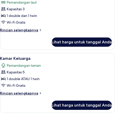
Pemandangan laut
foto
Kapasitas 3
untuk
Kamar
1 double dan 1 twin
Triple,
Wi-Fi Gratis
pemandangan
Rincian
Rincian selengkapnya
laut
lebih
lanjut
Lihat harga untuk tanggal Anda
untuk
Kamar
Triple,
Lihat
Minibar, brankas, dan Wi-Fi gratis
4
pemandangan
Kamar Keluarga
semua
laut
Pemandangan taman
foto
Kapasitas 5
untuk
Kamar
1 double ATAU 1 twin
Keluarga
Wi-Fi Gratis
Rincian
Rincian selengkapnya
lebih
lanjut
Lihat harga untuk tanggal Anda
untuk
Kamar