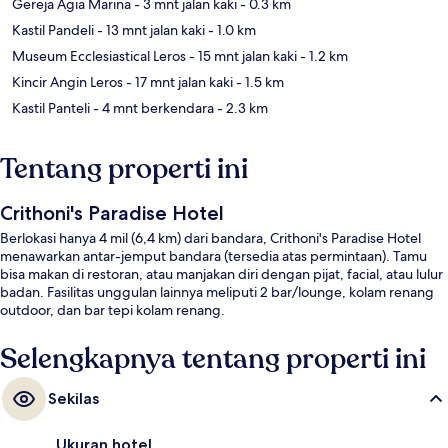
Gereja Agia Marina
- 3 mnt jalan kaki
- 0.3 km
Kastil Pandeli
- 13 mnt jalan kaki
- 1.0 km
Museum Ecclesiastical Leros
- 15 mnt jalan kaki
- 1.2 km
Kincir Angin Leros
- 17 mnt jalan kaki
- 1.5 km
Kastil Panteli
- 4 mnt berkendara
- 2.3 km
Tentang properti ini
Crithoni's Paradise Hotel
Berlokasi hanya 4 mil (6,4 km) dari bandara, Crithoni's Paradise Hotel
menawarkan antar-jemput bandara (tersedia atas permintaan). Tamu
bisa makan di restoran, atau manjakan diri dengan pijat, facial, atau lulur
badan. Fasilitas unggulan lainnya meliputi 2 bar/lounge, kolam renang
outdoor, dan bar tepi kolam renang.
Selengkapnya tentang properti ini
Sekilas
Ukuran hotel