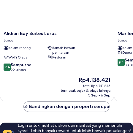
Alidian
Marilen
Alidian Bay Suites Leros
Marile
Bay
Leros
Leros
Leros
Suites
Kolam renang
Ramah hewan
Kolam
Leros
peliharaan
Dapur 
Leros
Wi-Fi Gratis
Restoran
9.4
Sem
9,4
9.4
Sempurna
dari
33 u
9,4
dari
22 ulasan
10,
10,
Sempur
Harga
Rp4.138.421
Sempurna,
33
sekarang
22
total Rp4.741.243
ulasan
Rp4.138.421
termasuk pajak & biaya lainnya
ulasan
5 Sep - 6 Sep
Bandingkan dengan properti serupa
Login untuk melihat diskon dan manfaat yang memenuhi
syarat. Lebih banyak reward untuk lebih banyak petualangan!