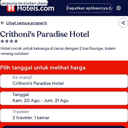
Langsung ke konten utama
Dapatkan aplikasinya
Lihat semua properti
Crithoni's Paradise Hotel
Properti
bintang
Hotel cocok untuk keluarga di Leros dengan 2 bar/lounge, kolam
4.0
renang outdoor
Pilih tanggal untuk melihat harga
Ke mana?
Tanggal
Traveler