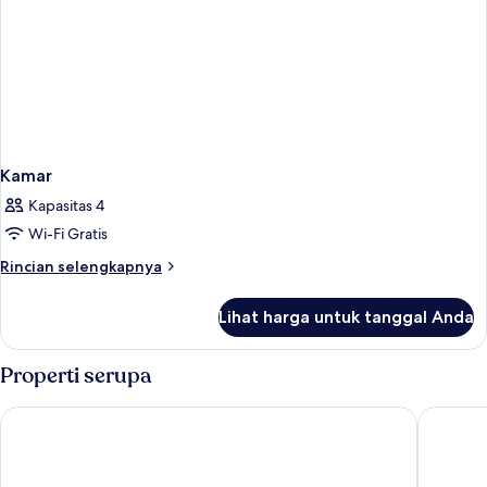
Kamar
Kapasitas 4
Wi-Fi Gratis
Rincian
Rincian selengkapnya
lebih
lanjut
Lihat harga untuk tanggal Anda
untuk
Kamar
Properti serupa
Alidian Bay Suites Leros
Marilen