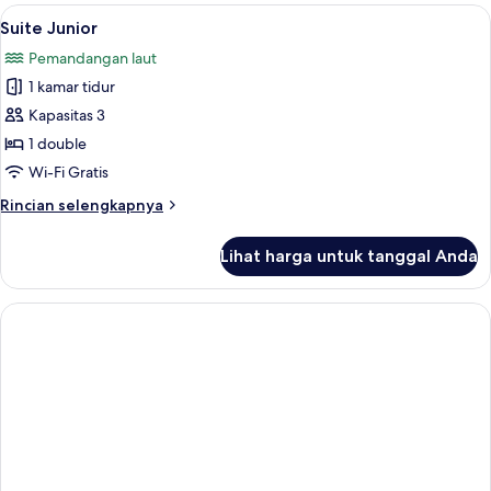
Keluarga
Lihat
Suite Junior | Ruang keluarga | TV LC
7
Suite Junior
semua
Pemandangan laut
foto
1 kamar tidur
untuk
Suite
Kapasitas 3
Junior
1 double
Wi-Fi Gratis
Rincian
Rincian selengkapnya
lebih
lanjut
Lihat harga untuk tanggal Anda
untuk
Suite
Junior