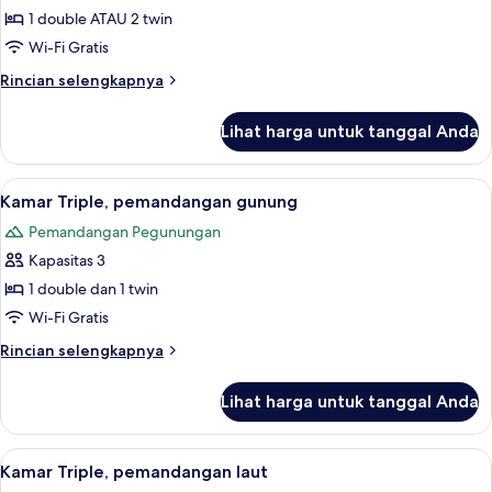
Double,
1 double ATAU 2 twin
pemandangan
Wi-Fi Gratis
laut
Rincian
Rincian selengkapnya
lebih
lanjut
Lihat harga untuk tanggal Anda
untuk
Kamar
Double,
Lihat
Kamar Triple, pemandangan gunung | M
2
pemandangan
Kamar Triple, pemandangan gunung
semua
laut
Pemandangan Pegunungan
foto
Kapasitas 3
untuk
Kamar
1 double dan 1 twin
Triple,
Wi-Fi Gratis
pemandangan
Rincian
Rincian selengkapnya
gunung
lebih
lanjut
Lihat harga untuk tanggal Anda
untuk
Kamar
Triple,
Lihat
Minibar, brankas, dan Wi-Fi gratis
3
pemandangan
Kamar Triple, pemandangan laut
semua
gunung