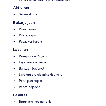
Aktivitas
Selam skuba
Bekerja jauh
Pusat bisnis
Ruang rapat
Pusat konferensi
Layanan
Resepsionis 24 jam
Layanan concierge
Bantuan tur/tiket
Layanan dry cleaning/laundry
Penitipan koper
Rental sepeda
Fasilitas
Brankas di resepsionis