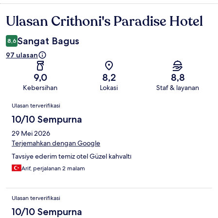
Ulasan Crithoni's Paradise Hotel
Ulasan
Sangat Bagus
8,6
97 ulasan
9,0
8,2
8,8
Kebersihan
Lokasi
Staf & layanan
Ulasan
Ulasan terverifikasi
10/10 Sempurna
29 Mei 2026
Terjemahkan dengan Google
Tavsiye ederim temiz otel Güzel kahvaltı
Arif, perjalanan 2 malam
Ulasan terverifikasi
10/10 Sempurna