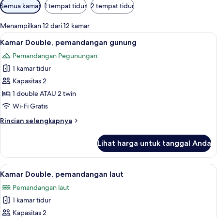
Filter
Semua kamar
1 tempat tidur
2 tempat tidur
tersedia
untuk
Menampilkan 12 dari 12 kamar
kamar
Lihat
Minibar, brankas, dan Wi-Fi gratis
3
Kamar Double, pemandangan gunung
semua
Pemandangan Pegunungan
foto
1 kamar tidur
untuk
Kamar
Kapasitas 2
Double,
1 double ATAU 2 twin
pemandangan
Wi-Fi Gratis
gunung
Rincian
Rincian selengkapnya
lebih
lanjut
Lihat harga untuk tanggal Anda
untuk
Kamar
Double,
Lihat
Minibar, brankas, dan Wi-Fi gratis
4
pemandangan
Kamar Double, pemandangan laut
semua
gunung
Pemandangan laut
foto
1 kamar tidur
untuk
Kamar
Kapasitas 2