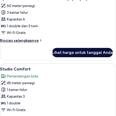
semua
tidur
60 meter persegi
(4
foto
people)
3 kamar tidur
untuk
Apartemen
Kapasitas 6
Standar,
1 double dan 3 twin
3
Wi-Fi Gratis
kamar
Rincian
Rincian selengkapnya
tidur
lebih
(5
lanjut
Lihat harga untuk tanggal Anda
untuk
people)
Apartemen
Standar,
Lihat
Studio Comfort | 1 kamar tidur, sepra
11
3
Studio Comfort
semua
kamar
Pemandangan kota
tidur
foto
(5
45 meter persegi
untuk
people)
Studio
1 kamar tidur
Comfort
Kapasitas 3
1 double
Wi-Fi Gratis