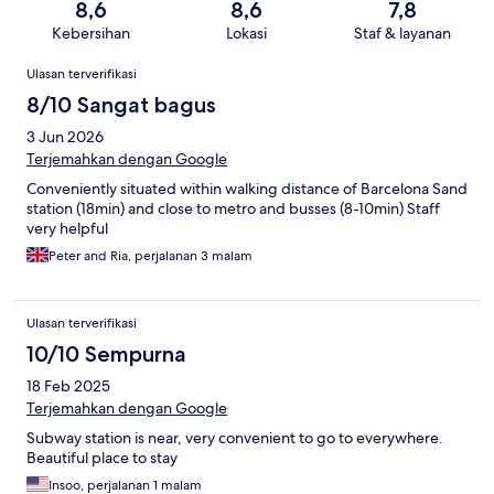
8,6
8,6
7,8
Kebersihan
Lokasi
Staf & layanan
Ulasan
Ulasan terverifikasi
8/10 Sangat bagus
3 Jun 2026
Terjemahkan dengan Google
Conveniently situated within walking distance of Barcelona Sand
station (18min) and close to metro and busses (8-10min) Staff
very helpful
Peter and Ria, perjalanan 3 malam
Ulasan terverifikasi
10/10 Sempurna
18 Feb 2025
Terjemahkan dengan Google
Subway station is near, very convenient to go to everywhere.
Beautiful place to stay
Insoo, perjalanan 1 malam