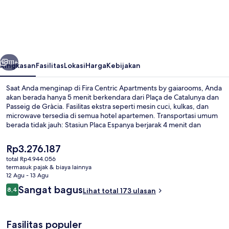
Centric
Apartments
by
gaiarooms
belumnya
Berikutnya
111+
Ringkasan
Fasilitas
Lokasi
Harga
Kebijakan
Saat Anda menginap di Fira Centric Apartments by gaiarooms, Anda
akan berada hanya 5 menit berkendara dari Plaça de Catalunya dan
Passeig de Gràcia. Fasilitas ekstra seperti mesin cuci, kulkas, dan
microwave tersedia di semua hotel apartemen. Transportasi umum
berada tidak jauh: Stasiun Placa Espanya berjarak 4 menit dan
Stasiun Espanya berjarak 4 menit.
Harga
Rp3.276.187
saat
total Rp4.944.056
ini
termasuk pajak & biaya lainnya
Resepsionis
Rp3.276.187
12 Agu - 13 Agu
Ulasan
Sangat bagus
8,4
Lihat total 173 ulasan
8,4 dari 10
Fasilitas populer