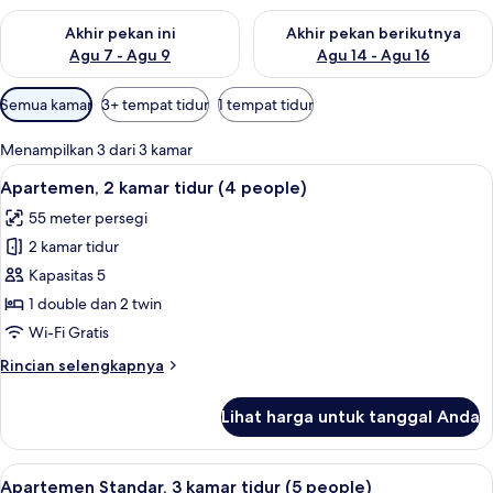
Periksa ketersediaan untuk akhir pekan ini Agu 7 - Agu 9
Periksa ketersediaan untuk ak
Akhir pekan ini
Akhir pekan berikutnya
Agu 7 - Agu 9
Agu 14 - Agu 16
Filter
Semua kamar
3+ tempat tidur
1 tempat tidur
tersedia
untuk
Menampilkan 3 dari 3 kamar
kamar
Lihat
Televisi layar datar 32-inci dengan sal
9
Apartemen, 2 kamar tidur (4 people)
semua
55 meter persegi
foto
2 kamar tidur
untuk
Apartemen,
Kapasitas 5
2
1 double dan 2 twin
kamar
Wi-Fi Gratis
tidur
Rincian
Rincian selengkapnya
(4
lebih
people)
lanjut
Lihat harga untuk tanggal Anda
untuk
Apartemen,
2
Lihat
Televisi layar datar 32-inci dengan sal
49
kamar
Apartemen Standar, 3 kamar tidur (5 people)