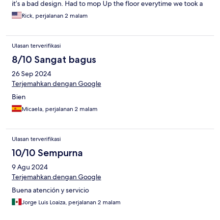
it’s a bad design. Had to mop Up the floor everytime we took a
shower. Each time I went to reception to ask a question the aide
Rick, perjalanan 2 malam
would get on the phone and ask me to hold. After five minutes I
left. There are a lot of better options in Barcelona for the price!!
Ulasan terverifikasi
8/10 Sangat bagus
26 Sep 2024
Terjemahkan dengan Google
Bien
Micaela, perjalanan 2 malam
Ulasan terverifikasi
10/10 Sempurna
9 Agu 2024
Terjemahkan dengan Google
Buena atención y servicio
Jorge Luis Loaiza, perjalanan 2 malam