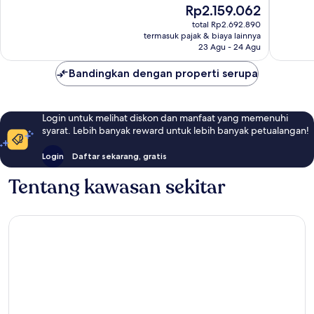
Harga
Rp2.159.062
Istimewa,
Sangat
sekarang
560
Baik,
total Rp2.692.890
Rp2.159.062
termasuk pajak & biaya lainnya
ulasan
581
23 Agu - 24 Agu
ulasan
Bandingkan dengan properti serupa
Login untuk melihat diskon dan manfaat yang memenuhi
syarat. Lebih banyak reward untuk lebih banyak petualangan!
Login
Daftar sekarang, gratis
Tentang kawasan sekitar