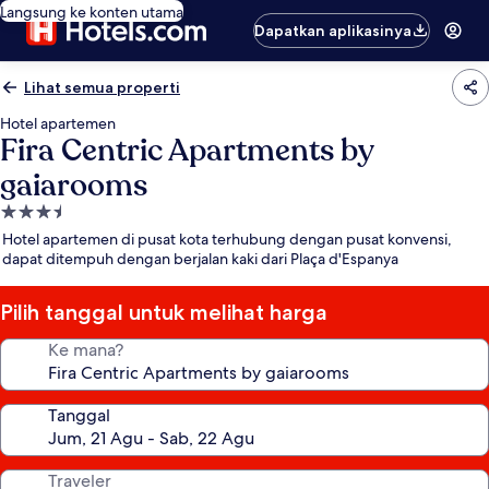
Langsung ke konten utama
Dapatkan aplikasinya
Lihat semua properti
Hotel apartemen
Fira Centric Apartments by
gaiarooms
Properti
bintang
Hotel apartemen di pusat kota terhubung dengan pusat konvensi,
3.5
dapat ditempuh dengan berjalan kaki dari Plaça d'Espanya
Pilih tanggal untuk melihat harga
Ke mana?
Tanggal
Traveler