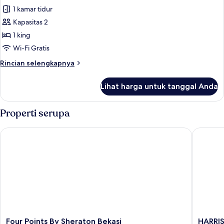
King
Kamar
1 kamar tidur
Single
Kapasitas 2
Eksekutif,
1 king
1
Wi-Fi Gratis
Tempat
Rincian
Rincian selengkapnya
Tidur
lebih
King
lanjut
Lihat harga untuk tanggal Anda
untuk
Kamar
Single
Properti serupa
Eksekutif,
1
Four Points By Sheraton Bekasi
HARRIS H
Tempat
Tidur
King
Four
HARRIS
Four Points By Sheraton Bekasi
HARRIS