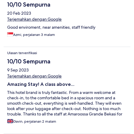
10/10 Sempurna
20 Feb 2023
Terjemahkan dengan Google
Good enviroment, near amenities, staff friendly
Azmi, perjalanan 3 malam
Ulasan terverifikasi
10/10 Sempurna
9 Sep 2023
Terjemahkan dengan Google
Amazing Stay! A class above...
This hotel brand is truly fantastic. From a warm welcome at
check-in, to the comfortable bed in a spacious room and a
smooth check-out, everything is well-handled. They will even
look after your luggage after check-out. Nothing is too much
trouble. Thanks to all the staff at Amaroossa Grande Bekasi for
an enjoyable stay
Gavin, perjalanan 2 malam