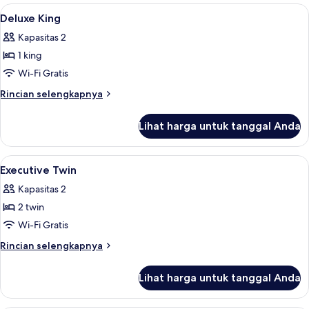
Twin
Lihat
Minibar, brankas, meja kerja, dan tira
3
Deluks,
Deluxe King
semua
2
Kapasitas 2
Tempat
foto
Tidur
1 king
untuk
Twin
Deluxe
Wi-Fi Gratis
King
Rincian
Rincian selengkapnya
lebih
lanjut
Lihat harga untuk tanggal Anda
untuk
Deluxe
King
Lihat
Kamar mandi | Shower, perlengkapan 
1
Executive Twin
semua
Kapasitas 2
foto
2 twin
untuk
Executive
Wi-Fi Gratis
Twin
Rincian
Rincian selengkapnya
lebih
lanjut
Lihat harga untuk tanggal Anda
untuk
Executive
Twin