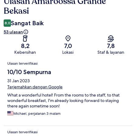
Ulasan Amaroossa Grande
Ulasan
Bekasi
Sangat Baik
8,0
53 ulasan
8,2
7,0
7,8
Kebersihan
Lokasi
Staf & layanan
Ulasan
Ulasan terverifikasi
10/10 Sempurna
31 Jan 2023
Terjemahkan dengan Google
What a wonderful hotel! From the rooms to the staff, to that
wonderful breakfast, I'm already looking forward to staying
there again sometime soon!
Michael, perjalanan 3 malam
Ulasan terverifikasi