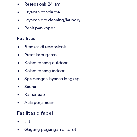
Resepsionis 24 jam
Layanan concierge
Layanan dry cleaning/laundry
Penitipan koper
Fasilitas
Brankas di resepsionis
Pusat kebugaran
Kolam renang outdoor
Kolam renang indoor
Spa dengan layanan lengkap
Sauna
Kamar uap
Aula perjamuan
Fasilitas difabel
Lift
Gagang pegangan di toilet