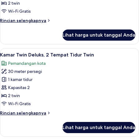
Eksekutif,
2 twin
2
Wi-Fi Gratis
Tempat
Rincian
Rincian selengkapnya
Tidur
lebih
Twin
lanjut
Lihat harga untuk tanggal Anda
untuk
Kamar
Twin
Lihat
Minibar, brankas, meja kerja, dan tira
4
Eksekutif,
Kamar Twin Deluks, 2 Tempat Tidur Twin
semua
2
Pemandangan kota
Tempat
foto
Tidur
30 meter persegi
untuk
Twin
Kamar
1 kamar tidur
Twin
Kapasitas 2
Deluks,
2 twin
2
Wi-Fi Gratis
Tempat
Rincian
Rincian selengkapnya
Tidur
lebih
Twin
lanjut
Lihat harga untuk tanggal Anda
untuk
Kamar