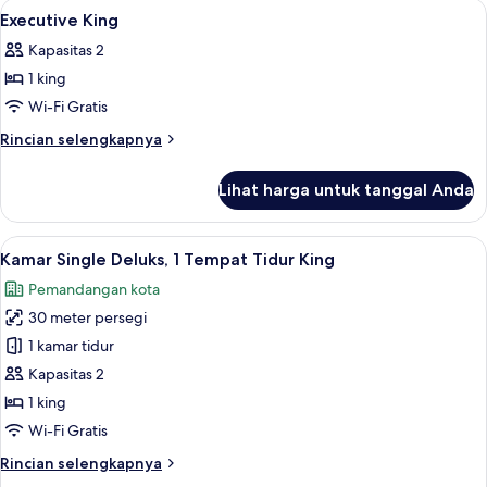
Lihat
Minibar, brankas, meja kerja, dan tira
5
Executive King
semua
Kapasitas 2
foto
1 king
untuk
Executive
Wi-Fi Gratis
King
Rincian
Rincian selengkapnya
lebih
lanjut
Lihat harga untuk tanggal Anda
untuk
Executive
King
Lihat
Minibar, brankas, meja kerja, dan tira
2
Kamar Single Deluks, 1 Tempat Tidur King
semua
Pemandangan kota
foto
30 meter persegi
untuk
Kamar
1 kamar tidur
Single
Kapasitas 2
Deluks,
1 king
1
Wi-Fi Gratis
Tempat
Rincian
Rincian selengkapnya
Tidur
lebih