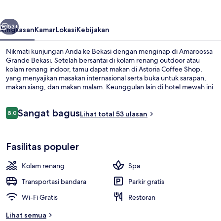
belumnya
Berikutnya
53+
Ringkasan
Kamar
Lokasi
Kebijakan
Nikmati kunjungan Anda ke Bekasi dengan menginap di Amaroossa
Grande Bekasi. Setelah bersantai di kolam renang outdoor atau
kolam renang indoor, tamu dapat makan di Astoria Coffee Shop,
yang menyajikan masakan internasional serta buka untuk sarapan,
makan siang, dan makan malam. Keunggulan lain di hotel mewah ini
meliputi 2 bar/lounge, bar tepi kolam renang, dan pusat kebugaran.
Ulasan
Sangat bagus
8,0
Lihat total 53 ulasan
8,0 dari 10
Lobi
Fasilitas populer
Kolam renang
Spa
Transportasi bandara
Parkir gratis
Wi-Fi Gratis
Restoran
Lihat semua