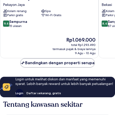
Points
Hotel
Pekayon Jaya
Bekasi
By
&
Kolam renang
Spa
Kolam
Sheraton
Convent
Parkir gratis
Wi-Fi Gratis
Parkir 
Bekasi
Bekasi
Pekayon
Bekasi
9.4
8.4
Sempurna
San
9,4
8,4
Jaya
dari
dari
15 ulasan
87 ul
10,
10,
Sempurna,
Sangat
Harga
Rp1.069.000
15
Baik,
sekarang
ulasan
87
total Rp1.293.490
Rp1.069.000
ulasan
termasuk pajak & biaya lainnya
9 Agu - 10 Agu
Bandingkan dengan properti serupa
Login untuk melihat diskon dan manfaat yang memenuhi
syarat. Lebih banyak reward untuk lebih banyak petualangan!
Login
Daftar sekarang, gratis
Tentang kawasan sekitar