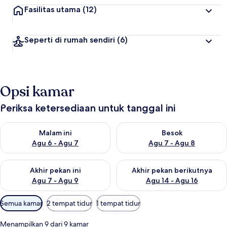
Fasilitas utama
(12)
Seperti di rumah sendiri
(6)
Opsi kamar
Periksa ketersediaan untuk tanggal ini
Periksa ketersediaan untuk malam ini Agu 6 - Agu 7
Periksa ketersediaan untuk be
Malam ini
Besok
Agu 6 - Agu 7
Agu 7 - Agu 8
Periksa ketersediaan untuk akhir pekan ini Agu 7 - Agu 9
Periksa ketersediaan untuk ak
Akhir pekan ini
Akhir pekan berikutnya
Agu 7 - Agu 9
Agu 14 - Agu 16
Filter
Semua kamar
2 tempat tidur
1 tempat tidur
tersedia
untuk
Menampilkan 9 dari 9 kamar