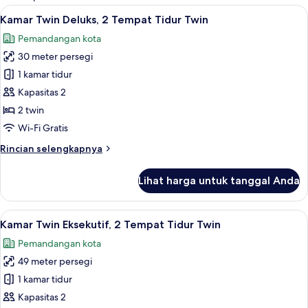
kamar
Lihat
Minibar, brankas, meja kerja, dan tira
4
Kamar Twin Deluks, 2 Tempat Tidur Twin
semua
Pemandangan kota
foto
30 meter persegi
untuk
Kamar
1 kamar tidur
Twin
Kapasitas 2
Deluks,
2 twin
2
Wi-Fi Gratis
Tempat
Rincian
Rincian selengkapnya
Tidur
lebih
Twin
lanjut
Lihat harga untuk tanggal Anda
untuk
Kamar
Twin
Lihat
Minibar, brankas, meja kerja, dan tira
8
Deluks,
Kamar Twin Eksekutif, 2 Tempat Tidur Twin
semua
2
Pemandangan kota
Tempat
foto
Tidur
49 meter persegi
untuk
Twin
Kamar
1 kamar tidur
Twin
Kapasitas 2