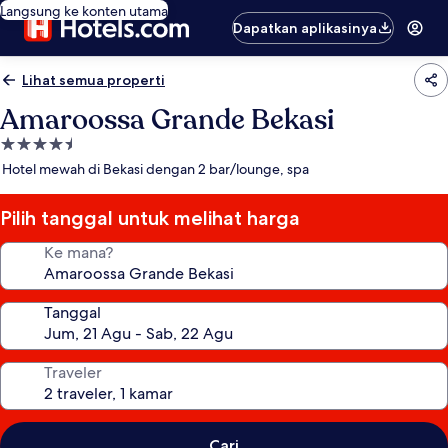
Langsung ke konten utama
Dapatkan aplikasinya
Lihat semua properti
Amaroossa Grande Bekasi
Properti
bintang
Hotel mewah di Bekasi dengan 2 bar/lounge, spa
4.5
Pilih tanggal untuk melihat harga
Ke mana?
Tanggal
Traveler
Cari