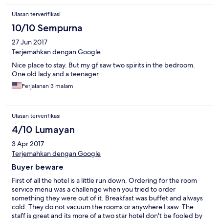
Ulasan terverifikasi
10/10 Sempurna
27 Jun 2017
Terjemahkan dengan Google
Nice place to stay. But my gf saw two spirits in the bedroom.
One old lady and a teenager.
Perjalanan 3 malam
Ulasan terverifikasi
4/10 Lumayan
3 Apr 2017
Terjemahkan dengan Google
Buyer beware
First of all the hotel is a little run down. Ordering for the room
service menu was a challenge when you tried to order
something they were out of it. Breakfast was buffet and always
cold. They do not vacuum the rooms or anywhere I saw. The
staff is great and its more of a two star hotel don't be fooled by