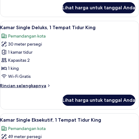
King
lanjut
Lihat harga untuk tanggal Anda
untuk
Kamar
Single
Lihat
Minibar, brankas, meja kerja, dan tira
2
Deluks,
Kamar Single Deluks, 1 Tempat Tidur King
semua
1
Pemandangan kota
Tempat
foto
Tidur
30 meter persegi
untuk
King
Kamar
1 kamar tidur
Single
Kapasitas 2
Deluks,
1 king
1
Wi-Fi Gratis
Tempat
Rincian
Rincian selengkapnya
Tidur
lebih
King
lanjut
Lihat harga untuk tanggal Anda
untuk
Kamar
Single
Lihat
Kamar Single Eksekutif, 1 Tempat Tidur
1
Deluks,
Kamar Single Eksekutif, 1 Tempat Tidur King
semua
1
Pemandangan kota
Tempat
foto
Tidur
49 meter persegi
untuk