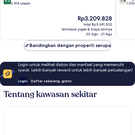
9,2
7,4
dari
dari
2.414 ulasan
1.010
10,
10,
Istimewa,
Bagus,
Harga
Rp3.209.828
2.414
1.010
sekarang
total Rp3.691.302
ulasan
ulasan
Rp3.209.828
termasuk pajak & biaya lainnya
20 Agu - 21 Agu
Bandingkan dengan properti serupa
Login untuk melihat diskon dan manfaat yang memenuhi
syarat. Lebih banyak reward untuk lebih banyak petualangan!
Login
Daftar sekarang, gratis
Tentang kawasan sekitar