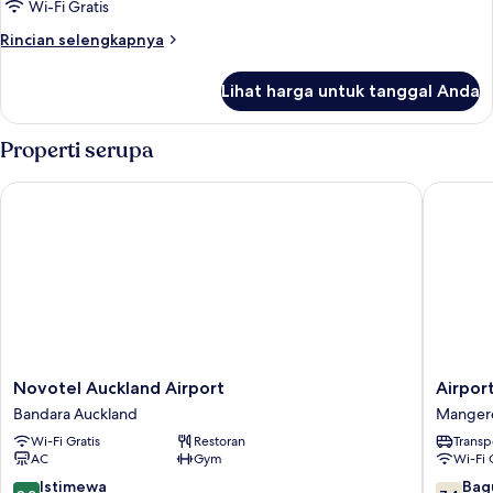
Kamar
Wi-Fi Gratis
difabel
Standar,
Rincian
Rincian selengkapnya
Beberapa
lebih
lanjut
Tempat
Lihat harga untuk tanggal Anda
untuk
Tidur
Kamar
Standar,
Properti serupa
Beberapa
Tempat
Novotel Auckland Airport
Airport 
Tidur
Novotel
Airport
Novotel Auckland Airport
Airpor
Auckland
Gatewa
Bandara Auckland
Manger
Airport
Hotel
Wi-Fi Gratis
Restoran
Transp
Bandara
Manger
AC
Gym
Wi-Fi 
Auckland
9.2
7.4
Istimewa
Bag