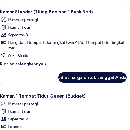
Kamar,
2
Lihat
Kamar Standar (1 King Bed and 1 Bunk Be
7
Tempat
Kamar Standar (1 King Bed and 1 Bunk Bed)
semua
Tidur
12 meter persegi
Twin
foto
(Budget)
1 kamar tidur
untuk
Kamar
Kapasitas 3
Standar
1 king dan 1 tempat tidur tingkat twin ATAU 1 tempat tidur tingkat
twin
(1
King
Wi-Fi Gratis
Bed
Rincian
Rincian selengkapnya
and
lebih
lanjut
1
Lihat harga untuk tanggal Anda
untuk
Bunk
Kamar
Bed)
Standar
Lihat
Meja kerja, tirai kedap cahaya, setrika
7
(1
Kamar, 1 Tempat Tidur Queen (Budget)
semua
King
12 meter persegi
Bed
foto
and
1 kamar tidur
untuk
1
Kamar,
Kapasitas 2
Bunk
1
Bed)
1 queen