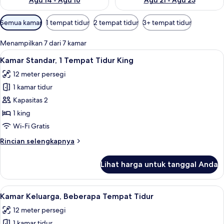
Agu 14 - Agu 16
Agu 21 - Agu 23
Filter
Semua kamar
1 tempat tidur
2 tempat tidur
3+ tempat tidur
tersedia
untuk
Menampilkan 7 dari 7 kamar
kamar
Lihat
Meja kerja, tirai kedap cahaya, setrika
8
Kamar Standar, 1 Tempat Tidur King
semua
12 meter persegi
foto
1 kamar tidur
untuk
Kamar
Kapasitas 2
Standar,
1 king
1
Wi-Fi Gratis
Tempat
Rincian
Rincian selengkapnya
Tidur
lebih
King
lanjut
Lihat harga untuk tanggal Anda
untuk
Kamar
Standar,
Lihat
Meja kerja, tirai kedap cahaya, setrika
8
1
Kamar Keluarga, Beberapa Tempat Tidur
semua
Tempat
12 meter persegi
Tidur
foto
King
1 kamar tidur