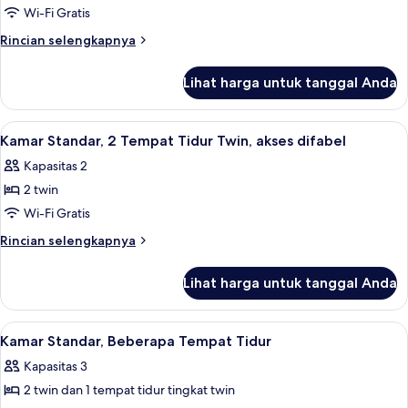
Tempat
Wi-Fi Gratis
Tidur
Rincian
Rincian selengkapnya
Queen
lebih
(Budget)
lanjut
Lihat harga untuk tanggal Anda
untuk
Kamar,
1
Lihat
Meja kerja, tirai kedap cahaya, setrika
5
Tempat
Kamar Standar, 2 Tempat Tidur Twin, akses difabel
semua
Tidur
Kapasitas 2
Queen
foto
(Budget)
2 twin
untuk
Kamar
Wi-Fi Gratis
Standar,
Rincian
Rincian selengkapnya
2
lebih
lanjut
Tempat
Lihat harga untuk tanggal Anda
untuk
Tidur
Kamar
Twin,
Standar,
Lihat
Meja kerja, tirai kedap cahaya, setrika
7
akses
2
Kamar Standar, Beberapa Tempat Tidur
semua
Tempat
difabel
Kapasitas 3
Tidur
foto
Twin,
2 twin dan 1 tempat tidur tingkat twin
untuk
akses