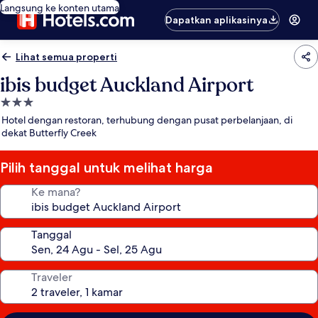
Langsung ke konten utama
Dapatkan aplikasinya
Lihat semua properti
ibis budget Auckland Airport
Properti
bintang
Hotel dengan restoran, terhubung dengan pusat perbelanjaan, di
3.0
dekat Butterfly Creek
Pilih tanggal untuk melihat harga
Ke mana?
Tanggal
Traveler