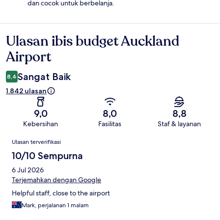
dan cocok untuk berbelanja.
Ulasan ibis budget Auckland
Ulasan
Airport
Sangat Baik
8,4
1.842 ulasan
9,0
8,0
8,8
Kebersihan
Fasilitas
Staf & layanan
Ulasan
Ulasan terverifikasi
10/10 Sempurna
6 Jul 2026
Terjemahkan dengan Google
Helpful staff, close to the airport
Mark, perjalanan 1 malam