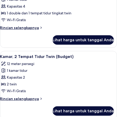
untuk
Kamar
Kapasitas 4
Keluarga,
1 double dan 1 tempat tidur tingkat twin
Beberapa
Wi-Fi Gratis
Tempat
Rincian
Rincian selengkapnya
Tidur
lebih
lanjut
Lihat harga untuk tanggal Anda
untuk
Kamar
Keluarga,
Lihat
Kamar, 2 Tempat Tidur Twin (Budget) | M
8
Beberapa
Kamar, 2 Tempat Tidur Twin (Budget)
semua
Tempat
12 meter persegi
Tidur
foto
1 kamar tidur
untuk
Kamar,
Kapasitas 2
2
2 twin
Tempat
Wi-Fi Gratis
Tidur
Rincian
Rincian selengkapnya
Twin
lebih
(Budget)
lanjut
Lihat harga untuk tanggal Anda
untuk