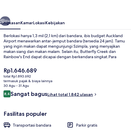
Airport
belumnya
Berikutnya
31+
Ringkasan
Kamar
Lokasi
Kebijakan
Berlokasi hanya 1,3 mil (2,1 km) dari bandara, ibis budget Auckland
Airport menawarkan antar-jemput bandara (tersedia 24 jam). Tamu
yang ingin makan dapat mengunjungi Szimpla, yang menyajikan
makan siang dan makan malam. Selain itu, Butterfly Creek dan
Rainbow's End dapat dicapai dengan berkendara singkat.Para
traveler terkesan dengan tempat tidur di kamar dan staf.
Harga
Rp1.646.689
saat
total Rp1.893.692
ini
termasuk pajak & biaya lainnya
Eksterior
Rp1.646.689
30 Agu - 31 Agu
Ulasan
Sangat bagus
8,4
Lihat total 1.842 ulasan
8,4 dari 10
Fasilitas populer
Transportasi bandara
Parkir gratis