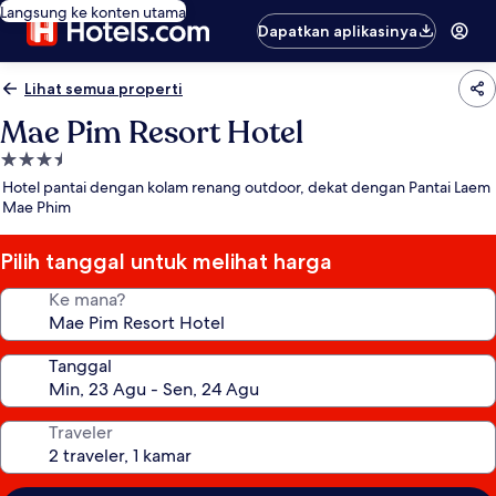
Langsung ke konten utama
Dapatkan aplikasinya
Lihat semua properti
Mae Pim Resort Hotel
Properti
bintang
Hotel pantai dengan kolam renang outdoor, dekat dengan Pantai Laem
3.5
Mae Phim
Pilih tanggal untuk melihat harga
Ke mana?
Tanggal
Traveler