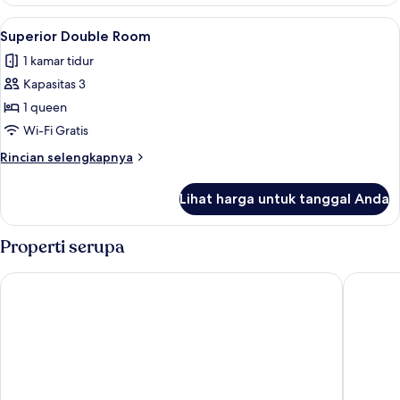
Superior
Family
Lihat
Superior Double Room | Meja kerja, tem
3
Superior Double Room
semua
1 kamar tidur
foto
Kapasitas 3
untuk
Superior
1 queen
Double
Wi-Fi Gratis
Room
Rincian
Rincian selengkapnya
lebih
lanjut
Lihat harga untuk tanggal Anda
untuk
Superior
Double
Properti serupa
Room
Bandara On Sea
Aksorn R