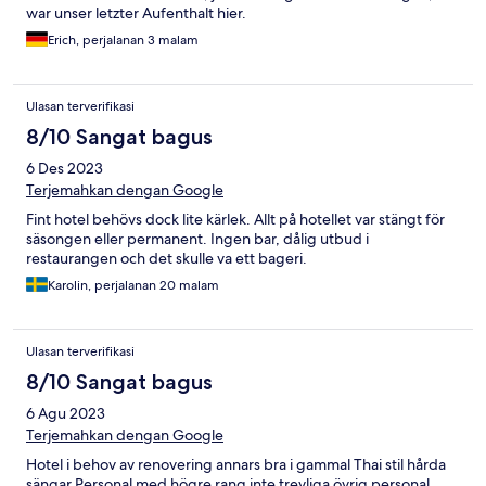
war unser letzter Aufenthalt hier.
Erich, perjalanan 3 malam
Ulasan terverifikasi
8/10 Sangat bagus
6 Des 2023
Terjemahkan dengan Google
Fint hotel behövs dock lite kärlek. Allt på hotellet var stängt för
säsongen eller permanent. Ingen bar, dålig utbud i
restaurangen och det skulle va ett bageri.
Karolin, perjalanan 20 malam
Ulasan terverifikasi
8/10 Sangat bagus
6 Agu 2023
Terjemahkan dengan Google
Hotel i behov av renovering annars bra i gammal Thai stil hårda
sängar.Personal med högre rang inte trevliga övrig personal