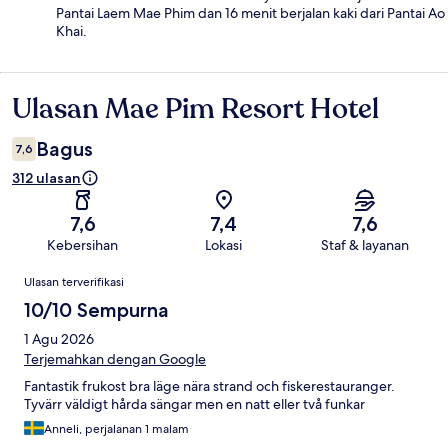
Pantai Laem Mae Phim dan 16 menit berjalan kaki dari Pantai Ao
Khai.
Ulasan Mae Pim Resort Hotel
Ulasan
Bagus
7,6
312 ulasan
7,6
7,4
7,6
Kebersihan
Lokasi
Staf & layanan
Ulasan
Ulasan terverifikasi
10/10 Sempurna
1 Agu 2026
Terjemahkan dengan Google
Fantastik frukost bra läge nära strand och fiskerestauranger.
Tyvärr väldigt hårda sängar men en natt eller två funkar
Anneli, perjalanan 1 malam