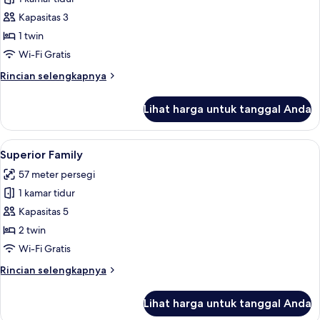
untuk
Deluxe
Kapasitas 3
Twin
1 twin
room
Wi-Fi Gratis
Rincian
Rincian selengkapnya
lebih
lanjut
Lihat harga untuk tanggal Anda
untuk
Deluxe
Twin
Lihat
Superior Family | Meja kerja, tempat ti
4
room
Superior Family
semua
57 meter persegi
foto
1 kamar tidur
untuk
Superior
Kapasitas 5
Family
2 twin
Wi-Fi Gratis
Rincian
Rincian selengkapnya
lebih
lanjut
Lihat harga untuk tanggal Anda
untuk