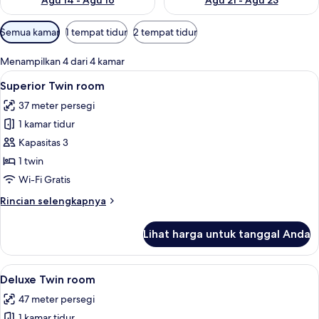
Agu 14 - Agu 16
Agu 21 - Agu 23
Filter
Semua kamar
1 tempat tidur
2 tempat tidur
tersedia
untuk
Menampilkan 4 dari 4 kamar
kamar
Lihat
Superior Twin room | Meja kerja, tempa
7
Superior Twin room
semua
37 meter persegi
foto
1 kamar tidur
untuk
Superior
Kapasitas 3
Twin
1 twin
room
Wi-Fi Gratis
Rincian
Rincian selengkapnya
lebih
lanjut
Lihat harga untuk tanggal Anda
untuk
Superior
Twin
Lihat
Deluxe Twin room | Meja kerja, tempat 
9
room
Deluxe Twin room
semua
47 meter persegi
foto
1 kamar tidur