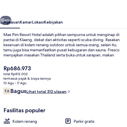
Hotel
belumnya
Berikutnya
45+
Ringkasan
Kamar
Lokasi
Kebijakan
Mae Pim Resort Hotel adalah pilihan sempurna untuk menginap di
pantai di Klaeng, dekat dari aktivitas seperti scuba diving. Rasakan
keseruan di kolam renang outdoor untuk semua orang, selain itu,
tamu juga bisa memanfaatkan pusat kebugaran dan sauna. Fresco
menyajikan masakan Thailand serta buka untuk sarapan, makan
siang, dan makan malam. Keunggulan lainnya meliputi 2
bar/lounge, kamar uap, dan kolam renang anak.
Harga
Rp686.973
saat
total Rp812.002
ini
termasuk pajak & biaya lainnya
Kolam renang outdoor
Rp686.973
10 Agu - 11 Agu
Ulasan
Bagus
7,6
Lihat total 312 ulasan
7,6 dari 10
Fasilitas populer
Kolam renang
Parkir gratis