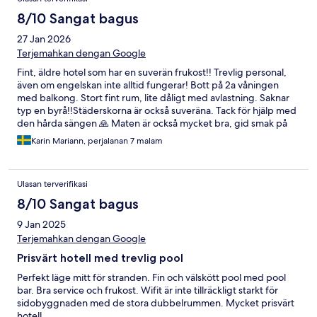
8/10 Sangat bagus
27 Jan 2026
Terjemahkan dengan Google
Fint, äldre hotel som har en suverän frukost!! Trevlig personal,
även om engelskan inte alltid fungerar! Bott på 2a våningen
med balkong. Stort fint rum, lite dåligt med avlastning. Saknar
typ en byrå!!Städerskorna är också suveräna. Tack för hjälp med
den hårda sängen 🙏 Maten är också mycket bra, gid smak på
det mesta! Pool till sist, lite platser så det ryms inte många. Men
Karin Mariann, perjalanan 7 malam
havet är så nära!! Tack för oss!
Ulasan terverifikasi
8/10 Sangat bagus
9 Jan 2025
Terjemahkan dengan Google
Prisvärt hotell med trevlig pool
Perfekt läge mitt för stranden. Fin och välskött pool med pool
bar. Bra service och frukost. Wifit är inte tillräckligt starkt för
sidobyggnaden med de stora dubbelrummen. Mycket prisvärt
hotell.