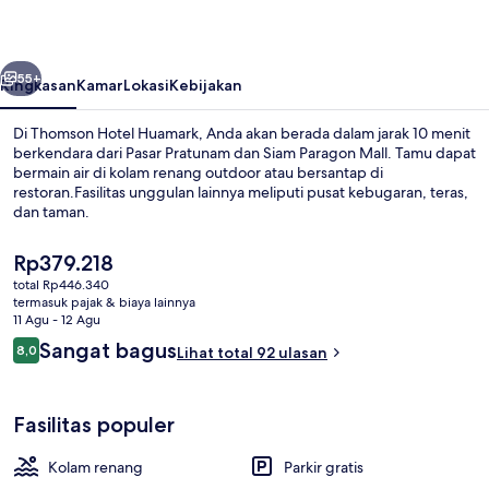
belumnya
Berikutnya
55+
Ringkasan
Kamar
Lokasi
Kebijakan
Di Thomson Hotel Huamark, Anda akan berada dalam jarak 10 menit
berkendara dari Pasar Pratunam dan Siam Paragon Mall. Tamu dapat
bermain air di kolam renang outdoor atau bersantap di
restoran.Fasilitas unggulan lainnya meliputi pusat kebugaran, teras,
dan taman.
Harga
Rp379.218
saat
total Rp446.340
ini
termasuk pajak & biaya lainnya
Pintu masuk properti
Rp379.218
11 Agu - 12 Agu
Ulasan
Sangat bagus
8,0
Lihat total 92 ulasan
8,0 dari 10
Fasilitas populer
Kolam renang
Parkir gratis