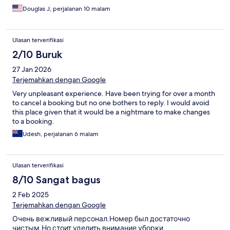
Douglas J, perjalanan 10 malam
Ulasan terverifikasi
2/10 Buruk
27 Jan 2026
Terjemahkan dengan Google
Very unpleasant experience. Have been trying for over a month
to cancel a booking but no one bothers to reply. I would avoid
this place given that it would be a nightmare to make changes
to a booking.
Udesh, perjalanan 6 malam
Ulasan terverifikasi
8/10 Sangat bagus
2 Feb 2025
Terjemahkan dengan Google
Очень вежливый персонал.Номер был достаточно
чистым.Но стоит уделить внимание уборки