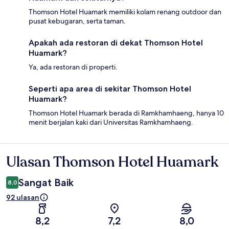
Thomson Hotel Huamark memiliki kolam renang outdoor dan
pusat kebugaran, serta taman.
Apakah ada restoran di dekat Thomson Hotel
Huamark?
Ya, ada restoran di properti.
Seperti apa area di sekitar Thomson Hotel
Huamark?
Thomson Hotel Huamark berada di Ramkhamhaeng, hanya 10
menit berjalan kaki dari Universitas Ramkhamhaeng.
Ulasan Thomson Hotel Huamark
Ulasan
Sangat Baik
8,0
92 ulasan
8,2
7,2
8,0