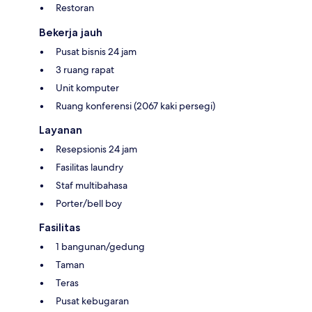
Restoran
Bekerja jauh
Pusat bisnis 24 jam
3 ruang rapat
Unit komputer
Ruang konferensi (2067 kaki persegi)
Layanan
Resepsionis 24 jam
Fasilitas laundry
Staf multibahasa
Porter/bell boy
Fasilitas
1 bangunan/gedung
Taman
Teras
Pusat kebugaran