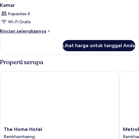
Kamar
Kapasitas 4
Wi-Fi Gratis
Rincian
Rincian selengkapnya
lebih
lanjut
Lihat harga untuk tanggal Anda
untuk
Kamar
Properti serupa
The Home Hotel
MetroPo
The
MetroPo
The Home Hotel
MetroP
Home
Bangko
Ramkhamhaeng
Ramkha