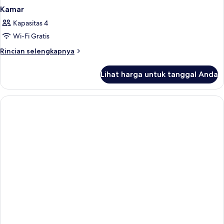
Kamar
Kapasitas 4
Wi-Fi Gratis
Rincian
Rincian selengkapnya
lebih
lanjut
Lihat harga untuk tanggal Anda
untuk
Kamar