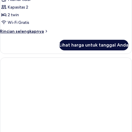
foto
Kapasitas 2
untuk
Superior
2 twin
Twin
Wi-Fi Gratis
Room
Rincian
Rincian selengkapnya
lebih
lanjut
Lihat harga untuk tanggal Anda
untuk
Superior
Twin
Room