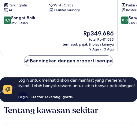
Hotel
Ramkha
Parkir gratis
Wi-Fi Gratis
Parkir 
Ramkhamhaeng
AC
Fasilitas laundry
Restor
8.2
8.0
Sangat Baik
San
8,2
8,0
dari
dari
159 ulasan
245 
10,
10,
Harga
Rp349.686
Sangat
Sangat
sekarang
Baik,
Baik,
total Rp411.583
Rp349.686
termasuk pajak & biaya lainnya
159
245
9 Agu - 10 Agu
ulasan
ulasan
Bandingkan dengan properti serupa
Login untuk melihat diskon dan manfaat yang memenuhi
syarat. Lebih banyak reward untuk lebih banyak petualangan!
Login
Daftar sekarang, gratis
Tentang kawasan sekitar