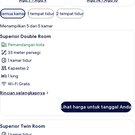
Agu 7 - Agu 9
Agu 14 - Agu 16
Filter
Semua kamar
1 tempat tidur
2 tempat tidur
tersedia
untuk
Menampilkan 5 dari 5 kamar
kamar
Lihat
Superior Double Room | Meja kerja, ti
10
Superior Double Room
semua
Pemandangan kota
foto
33 meter persegi
untuk
Superior
1 kamar tidur
Double
Kapasitas 2
Room
1 king
Wi-Fi Gratis
Rincian
Rincian selengkapnya
lebih
lanjut
Lihat harga untuk tanggal Anda
untuk
Superior
Double
Lihat
Superior Twin Room | Meja kerja, tira
4
Room
Superior Twin Room
semua
1 kamar tidur