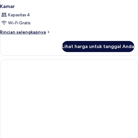
Kamar
Kapasitas 4
Wi-Fi Gratis
Rincian
Rincian selengkapnya
lebih
lanjut
Lihat harga untuk tanggal Anda
untuk
Kamar