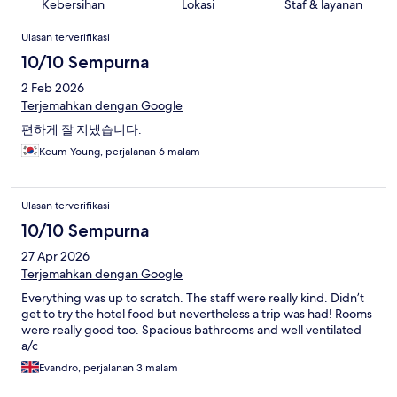
Kebersihan
Lokasi
Staf & layanan
Ulasan
Ulasan terverifikasi
10/10 Sempurna
2 Feb 2026
Terjemahkan dengan Google
편하게 잘 지냈습니다.
Keum Young, perjalanan 6 malam
Ulasan terverifikasi
10/10 Sempurna
27 Apr 2026
Terjemahkan dengan Google
Everything was up to scratch. The staff were really kind. Didn’t
get to try the hotel food but nevertheless a trip was had! Rooms
were really good too. Spacious bathrooms and well ventilated
a/c
Evandro, perjalanan 3 malam