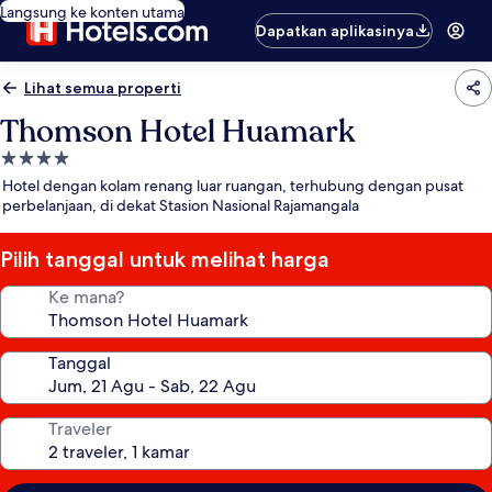
Langsung ke konten utama
Dapatkan aplikasinya
Lihat semua properti
Thomson Hotel Huamark
Properti
bintang
Hotel dengan kolam renang luar ruangan, terhubung dengan pusat
4.0
perbelanjaan, di dekat Stasion Nasional Rajamangala
Pilih tanggal untuk melihat harga
Ke mana?
Tanggal
Traveler