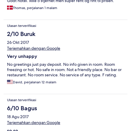
Godt hotel. Ikke 5 stjernet men super rent og fint til prisen.
Thomas, perjalanan 1 malam
Ulasan terverifikasi
2/10 Buruk
26 Okt 2017
Terjemahkan dengan Google
Very unhappy
No greetings just pay deposit. No info given in room. Room
freezing or hot. No safe in room. Not a friendly place. No bar or
restaurant. No room service. No service of any type. F rating.
David, perjalanan 12 malam
Ulasan terverifikasi
6/10 Bagus
18 Agu 2017
Terjemahkan dengan Google
so so