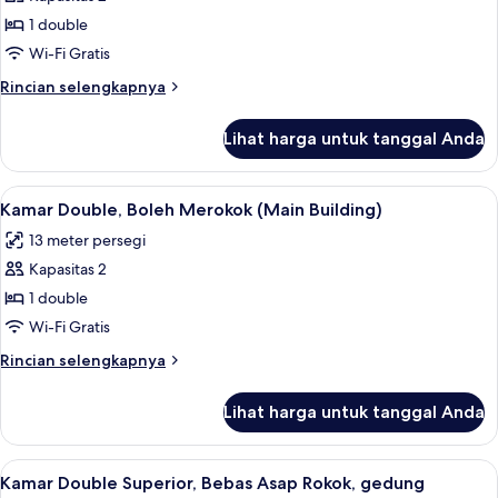
untuk
(Semi-
Kamar
1 double
Double,
Double,
Main
Wi-Fi Gratis
Building)
Bebas
Rincian
Rincian selengkapnya
Asap
lebih
Rokok
lanjut
Lihat harga untuk tanggal Anda
untuk
(Main
Kamar
Building)
Double,
Lihat
Brankas, meja kerja, setrika/meja setri
6
Bebas
Kamar Double, Boleh Merokok (Main Building)
semua
Asap
13 meter persegi
Rokok
foto
(Main
Kapasitas 2
untuk
Building)
Kamar
1 double
Double,
Wi-Fi Gratis
Boleh
Rincian
Rincian selengkapnya
Merokok
lebih
(Main
lanjut
Lihat harga untuk tanggal Anda
untuk
Building)
Kamar
Double,
Lihat
Kamar Double Superior, Bebas Asap Rok
6
Boleh
Kamar Double Superior, Bebas Asap Rokok, gedung
semua