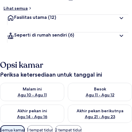
Lihat semua
Fasilitas utama
(12)
Seperti di rumah sendiri
(6)
Opsi kamar
Periksa ketersediaan untuk tanggal ini
Periksa ketersediaan untuk malam ini Agu 10 - Agu 11
Periksa ketersediaan untuk be
Malam ini
Besok
Agu 10 - Agu 11
Agu 11 - Agu 12
Periksa ketersediaan untuk akhir pekan ini Agu 14 - Agu 16
Periksa ketersediaan untuk ak
Akhir pekan ini
Akhir pekan berikutnya
Agu 14 - Agu 16
Agu 21 - Agu 23
Filter
Semua kamar
1 tempat tidur
2 tempat tidur