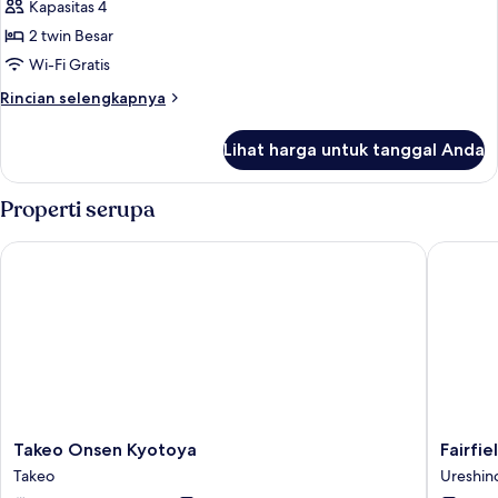
Kamar
Kapasitas 4
tambahan
Twin
2 twin Besar
Premium,
Wi-Fi Gratis
Bebas
Rincian
Rincian selengkapnya
Asap
lebih
Rokok,
lanjut
Lihat harga untuk tanggal Anda
untuk
gedung
Kamar
tambahan
Twin
Properti serupa
Premium,
Bebas
Takeo Onsen Kyotoya
Fairfiel
Asap
Rokok,
gedung
tambahan
Takeo
Fairfield
Takeo Onsen Kyotoya
Fairfi
Onsen
By
Takeo
Ureshin
Kyotoya
Marriott