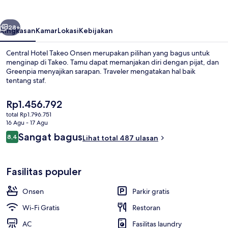
Onsen
belumnya
Berikutnya
28+
Ringkasan
Kamar
Lokasi
Kebijakan
Central Hotel Takeo Onsen merupakan pilihan yang bagus untuk
menginap di Takeo. Tamu dapat memanjakan diri dengan pijat, dan
Greenpia menyajikan sarapan. Traveler mengatakan hal baik
tentang staf.
Harga
Rp1.456.792
saat
total Rp1.796.751
ini
16 Agu - 17 Agu
Rp1.456.792
Ulasan
Sangat bagus
8,4
Mata air panas
Lihat total 487 ulasan
8,4 dari 10
Fasilitas populer
Onsen
Parkir gratis
Wi-Fi Gratis
Restoran
AC
Fasilitas laundry