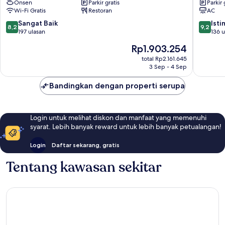
Onsen
Parkir gratis
Parkir 
Takeo
Saga
Wi-Fi Gratis
Restoran
AC
Ureshin
Onsen
8.2
9.2
Sangat Baik
Ist
8,2
9,2
Ureshin
dari
dari
197 ulasan
136 u
10,
10,
Harga
Rp1.903.254
Sangat
Istimew
sekarang
Baik,
136
total Rp2.161.645
Rp1.903.254
3 Sep - 4 Sep
197
ulasan
ulasan
Bandingkan dengan properti serupa
Login untuk melihat diskon dan manfaat yang memenuhi
syarat. Lebih banyak reward untuk lebih banyak petualangan!
Login
Daftar sekarang, gratis
Tentang kawasan sekitar