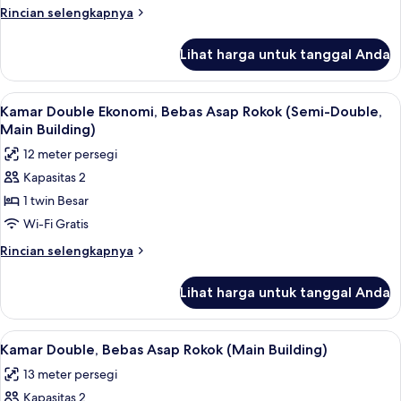
Merokok
Rincian
Rincian selengkapnya
(Semi-
lebih
Double,
lanjut
Lihat harga untuk tanggal Anda
untuk
Main
Kamar
Building)
Double
Lihat
Brankas, meja kerja, setrika/meja setri
6
Ekonomi,
Kamar Double Ekonomi, Bebas Asap Rokok (Semi-Double,
semua
Boleh
Main Building)
Merokok
foto
12 meter persegi
(Semi-
untuk
Double,
Kapasitas 2
Kamar
Main
1 twin Besar
Double
Building)
Ekonomi,
Wi-Fi Gratis
Bebas
Rincian
Rincian selengkapnya
Asap
lebih
lanjut
Rokok
Lihat harga untuk tanggal Anda
untuk
(Semi-
Kamar
Double,
Double
Lihat
Brankas, meja kerja, setrika/meja setri
6
Main
Ekonomi,
Kamar Double, Bebas Asap Rokok (Main Building)
semua
Bebas
Building)
13 meter persegi
Asap
foto
Rokok
Kapasitas 2