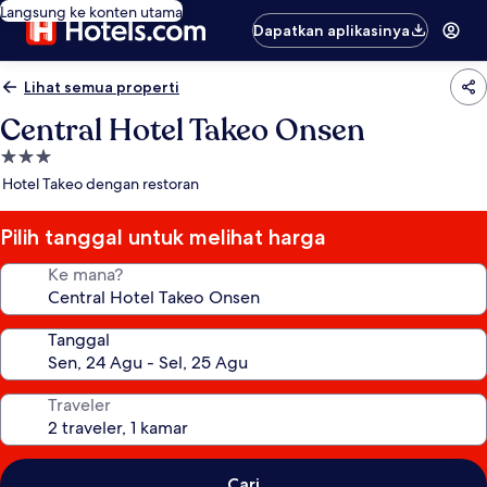
Langsung ke konten utama
Dapatkan aplikasinya
Lihat semua properti
Central Hotel Takeo Onsen
Properti
bintang
Hotel Takeo dengan restoran
3.0
Pilih tanggal untuk melihat harga
Ke mana?
Tanggal
Traveler
Cari