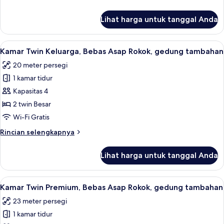
Asap
lebih
Rokok,
lanjut
Lihat harga untuk tanggal Anda
untuk
gedung
Kamar
tambahan
Twin
Lihat
Kamar Twin Keluarga, Bebas Asap Rokok
7
Deluks,
Kamar Twin Keluarga, Bebas Asap Rokok, gedung tambahan
semua
Bebas
20 meter persegi
Asap
foto
Rokok,
1 kamar tidur
untuk
gedung
Kamar
Kapasitas 4
tambahan
Twin
2 twin Besar
Keluarga,
Wi-Fi Gratis
Bebas
Rincian
Rincian selengkapnya
Asap
lebih
Rokok,
lanjut
Lihat harga untuk tanggal Anda
untuk
gedung
Kamar
tambahan
Twin
Lihat
Brankas, meja kerja, setrika/meja setri
7
Keluarga,
Kamar Twin Premium, Bebas Asap Rokok, gedung tambahan
semua
Bebas
23 meter persegi
Asap
foto
Rokok,
1 kamar tidur
untuk
gedung