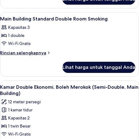
untuk
Room
Main
Smoking
Building
Lihat
Brankas, meja kerja, setrika/meja setri
1
Semi-
Main Building Standard Double Room Smoking
semua
double
Kapasitas 3
Room
foto
Smoking
1 double
untuk
Main
Wi-Fi Gratis
Building
Rincian
Rincian selengkapnya
Standard
lebih
lanjut
Double
Lihat harga untuk tanggal Anda
untuk
Room
Main
Smoking
Building
Lihat
Brankas, meja kerja, setrika/meja setri
6
Standard
Kamar Double Ekonomi, Boleh Merokok (Semi-Double, Main
semua
Double
Building)
Room
foto
12 meter persegi
Smoking
untuk
1 kamar tidur
Kamar
Kapasitas 2
Double
Ekonomi,
1 twin Besar
Boleh
Wi-Fi Gratis