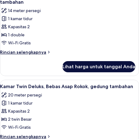
Merokok
tambahan
(Main
foto
14 meter persegi
Building)
untuk
1 kamar tidur
Kamar
Kapasitas 2
Double
Superior,
1 double
Bebas
Wi-Fi Gratis
Asap
Rincian
Rincian selengkapnya
Rokok,
lebih
gedung
lanjut
Lihat harga untuk tanggal Anda
untuk
tambahan
Kamar
Double
Lihat
Kamar Twin Deluks, Bebas Asap Rokok, 
6
Superior,
Kamar Twin Deluks, Bebas Asap Rokok, gedung tambahan
semua
Bebas
20 meter persegi
Asap
foto
Rokok,
1 kamar tidur
untuk
gedung
Kamar
Kapasitas 2
tambahan
Twin
2 twin Besar
Deluks,
Wi-Fi Gratis
Bebas
Rincian
Rincian selengkapnya