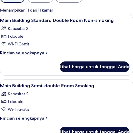
tersedia
untuk
Menampilkan 11 dari 11 kamar
kamar
Lihat
Brankas, meja kerja, setrika/meja setri
1
Main Building Standard Double Room Non-smoking
semua
Kapasitas 3
foto
1 double
untuk
Main
Wi-Fi Gratis
Building
Rincian
Rincian selengkapnya
Standard
lebih
lanjut
Double
Lihat harga untuk tanggal Anda
untuk
Room
Main
Non-
Building
Lihat
Brankas, meja kerja, setrika/meja setri
1
smoking
Standard
Main Building Semi-double Room Smoking
semua
Double
Kapasitas 2
Room
foto
Non-
1 double
untuk
smoking
Main
Wi-Fi Gratis
Building
Rincian
Rincian selengkapnya
Semi-
lebih
lanjut
double
Lihat harga untuk tanggal Anda