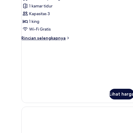
foto
1 kamar tidur
untuk
Kamar
Kapasitas 3
Comfort
1 king
Wi-Fi Gratis
Rincian
Rincian selengkapnya
lebih
lanjut
untuk
Kamar
Comfort
Lihat harg