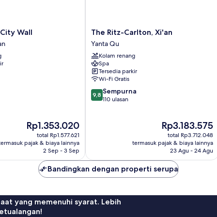
The
 City Wall
The Ritz-Carlton, Xi'an
Ritz-
an
Yanta Qu
Carlton,
g
Kolam renang
Xi'an
ir
Spa
Yanta
Tersedia parkir
Qu
Wi-Fi Gratis
9.8
Sempurna
9,8
dari
110 ulasan
10,
Sempurna,
Harga
Harga
Rp1.353.020
Rp3.183.575
110
sekarang
sekarang
ulasan
total Rp1.577.621
total Rp3.712.048
Rp1.353.020
Rp3.183.575
termasuk pajak & biaya lainnya
termasuk pajak & biaya lainnya
2 Sep - 3 Sep
23 Agu - 24 Agu
Bandingkan dengan properti serupa
faat yang memenuhi syarat. Lebih
etualangan!