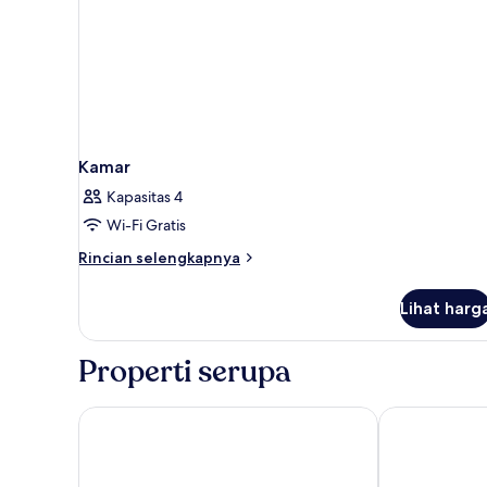
Kamar
Kapasitas 4
Wi-Fi Gratis
Rincian
Rincian selengkapnya
lebih
lanjut
Lihat harg
untuk
Kamar
Properti serupa
Gran Melia Xian
Hilton Xi’an C