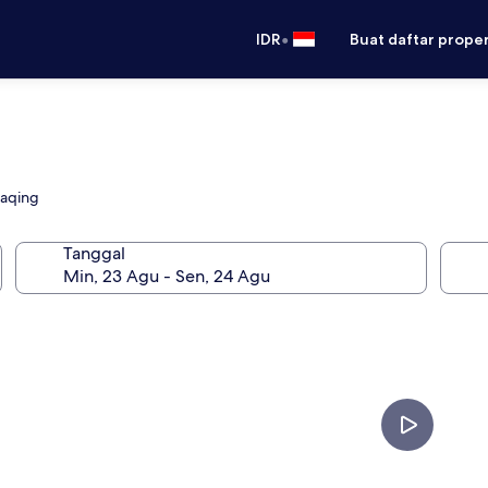
•
IDR
Buat daftar prope
uaqing
Tanggal