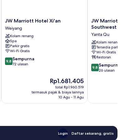
JW
JW
JW Marriott Hotel Xi'an
JW Marriott Hotel Xi
Marriott
Marriott
Southwest
Weiyang
Hotel
Hotel
Yanta Qu
Kolam renang
Xi'an
Xi'an
Spa
Weiyang
Southwest
Kolam renang
Parkir gratis
Tersedia parkir
Yanta
Wi-Fi Gratis
Wi-Fi Gratis
Qu
Restoran
9.8
Sempurna
9,8
dari
72 ulasan
9.8
Sempurna
9,8
10,
dari
26 ulasan
Sempurna,
10,
Harga
H
Rp1.681.405
72
Sempurna,
sekarang
s
ulasan
26
total Rp1.960.519
Rp1.681.405
R
termasuk pajak & biaya lainnya
termasuk paj
ulasan
10 Agu - 11 Agu
Login
Daftar sekarang, gratis