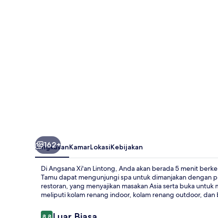
162+
Ringkasan
Kamar
Lokasi
Kebijakan
Di Angsana Xi'an Lintong, Anda akan berada 5 menit berken
Tamu dapat mengunjungi spa untuk dimanjakan dengan pijat,
restoran, yang menyajikan masakan Asia serta buka untuk
meliputi kolam renang indoor, kolam renang outdoor, dan
Ulasan
Luar Biasa
8,8