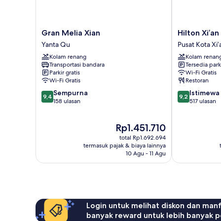
Gran
Hilton
Gran Melia Xian
Hilton Xi’an
Melia
Xi’an
Yanta Qu
Pusat Kota Xi’
Xian
City
Kolam renang
Kolam renan
Yanta
Wall
Transportasi bandara
Tersedia park
Qu
Pusat
Parkir gratis
Wi-Fi Gratis
Kota
Wi-Fi Gratis
Restoran
Xi’an
9.4
9.2
Sempurna
Istimewa
9,4
9,2
dari
dari
158 ulasan
517 ulasan
10,
10,
Sempurna,
Istimewa,
Harga
Rp1.451.710
158
517
sekarang
ulasan
ulasan
total Rp1.692.694
Rp1.451.710
termasuk pajak & biaya lainnya
10 Agu - 11 Agu
Login untuk melihat diskon dan man
banyak reward untuk lebih banyak p