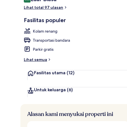
8,8 dari 10
Lihat total 97 ulasan
Eksterior
Fasilitas populer
Kolam renang
Transportasi bandara
Parkir gratis
Lihat semua
Fasilitas utama
(12)
Untuk keluarga
(6)
Alasan kami menyukai properti ini