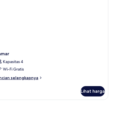
amar
Kapasitas 4
Wi-Fi Gratis
ncian
ncian selengkapnya
bih
njut
Lihat harga
tuk
amar
a, dan kedap suara