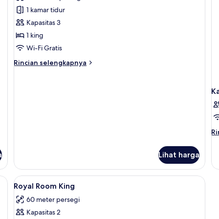
foto
1 kamar tidur
untuk
Suite
Kapasitas 3
Keluarga
1 king
Wi-Fi Gratis
Rincian
Rincian selengkapnya
lebih
lanjut
untuk
K
Suite
Keluarga
Ri
Ri
le
la
a
Lihat harga
un
K
Lihat
Brankas, meja kerja, tirai kedap cahay
3
Royal Room King
semua
60 meter persegi
foto
Kapasitas 2
untuk