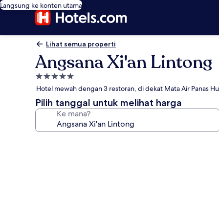
Langsung ke konten utama
Lihat semua properti
Angsana Xi'an Lintong
Properti
bintang
Hotel mewah dengan 3 restoran, di dekat Mata Air Panas H
5.0
Pilih tanggal untuk melihat harga
Ke mana?
Galeri
foto
untuk
Angsana
Xi'an
Lintong