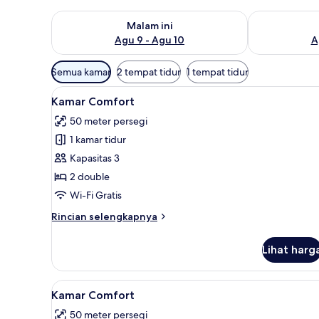
Periksa ketersediaan untuk malam ini Agu 9 - Agu 10
Periksa keter
Malam ini
Agu 9 - Agu 10
A
Filter
Semua kamar
2 tempat tidur
1 tempat tidur
tersedia
Lihat
Kamar Comfort | Brankas, meja 
untuk
8
Kamar Comfort
semua
kamar
50 meter persegi
foto
1 kamar tidur
untuk
Kamar
Kapasitas 3
Comfort
2 double
Wi-Fi Gratis
Rincian
Rincian selengkapnya
lebih
lanjut
Lihat harg
untuk
Kamar
Comfort
Lihat
Brankas, meja kerja, tirai ked
8
Kamar Comfort
semua
50 meter persegi