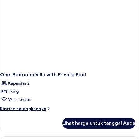
One-Bedroom Villa with Private Pool
Kapasitas 2
1 king
Wi-Fi Gratis
Rincian
Rincian selengkapnya
lebih
lanjut
Lihat harga untuk tanggal Anda
untuk
One-
Bedroom
Isi minibar gratis, brankas, meja kerja