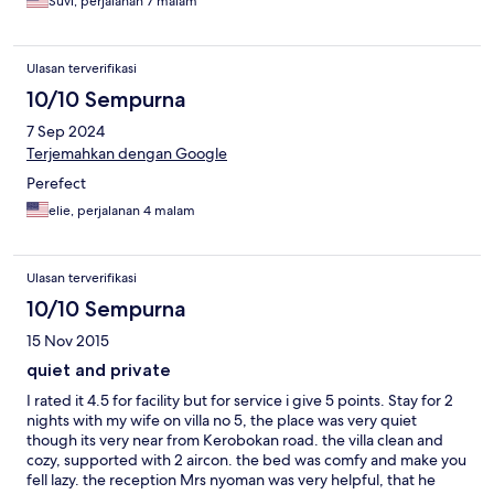
Suvi, perjalanan 7 malam
Ulasan terverifikasi
10/10 Sempurna
7 Sep 2024
Terjemahkan dengan Google
Perefect
elie, perjalanan 4 malam
Ulasan terverifikasi
10/10 Sempurna
15 Nov 2015
quiet and private
I rated it 4.5 for facility but for service i give 5 points. Stay for 2
nights with my wife on villa no 5, the place was very quiet
though its very near from Kerobokan road. the villa clean and
cozy, supported with 2 aircon. the bed was comfy and make you
fell lazy. the reception Mrs nyoman was very helpful, that he