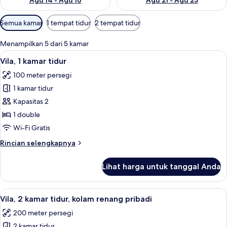
Agu 14 - Agu 16
Agu 21 - Agu 23
Filter
Semua kamar
1 tempat tidur
2 tempat tidur
tersedia
untuk
Menampilkan 5 dari 5 kamar
kamar
Lihat
Isi minibar gratis, brankas, meja kerja
14
Vila, 1 kamar tidur
semua
100 meter persegi
foto
1 kamar tidur
untuk
Vila,
Kapasitas 2
1
1 double
kamar
Wi-Fi Gratis
tidur
Rincian
Rincian selengkapnya
lebih
lanjut
Lihat harga untuk tanggal Anda
untuk
Vila,
1
Lihat
Pemandangan dari properti
15
kamar
Vila, 2 kamar tidur, kolam renang pribadi
semua
tidur
200 meter persegi
foto
2 kamar tidur