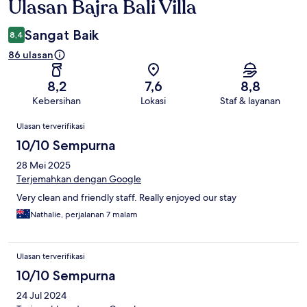
Ulasan Bajra Bali Villa
Ulasan
Sangat Baik
8,4
86 ulasan
8,2
7,6
8,8
Kebersihan
Lokasi
Staf & layanan
Ulasan
Ulasan terverifikasi
10/10 Sempurna
28 Mei 2025
Terjemahkan dengan Google
Very clean and friendly staff. Really enjoyed our stay
Nathalie, perjalanan 7 malam
Ulasan terverifikasi
10/10 Sempurna
24 Jul 2024