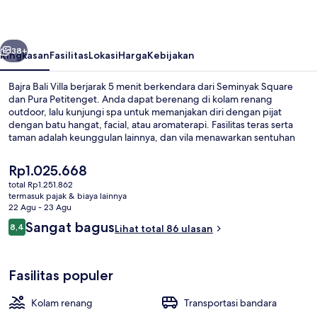
belumnya
Berikutnya
38+
Ringkasan
Fasilitas
Lokasi
Harga
Kebijakan
Bajra Bali Villa berjarak 5 menit berkendara dari Seminyak Square
dan Pura Petitenget. Anda dapat berenang di kolam renang
outdoor, lalu kunjungi spa untuk memanjakan diri dengan pijat
dengan batu hangat, facial, atau aromaterapi. Fasilitas teras serta
taman adalah keunggulan lainnya, dan vila menawarkan sentuhan
mewah seperti kolam renang pribadi dan bathtub berendam . Para
traveler menyukai layanan kamar.
Harga
Rp1.025.668
saat
total Rp1.251.862
ini
termasuk pajak & biaya lainnya
Eksterior
Rp1.025.668
22 Agu - 23 Agu
Ulasan
Sangat bagus
8,4
Lihat total 86 ulasan
8,4 dari 10
Fasilitas populer
Kolam renang
Transportasi bandara