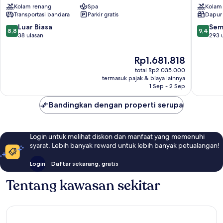
Kolam renang
Spa
Kolam
Villa
Villas
Transportasi bandara
Parkir gratis
Dapur 
Bali
&
Keroboken
SPA
8.8
9.4
Luar Biasa
Sem
8,8
9,4
Kelod
Petiten
dari
dari
38 ulasan
293 
10,
10,
Luar
Sempur
Harga
Rp1.681.818
Biasa,
293
sekarang
total Rp2.035.000
38
ulasan
Rp1.681.818
termasuk pajak & biaya lainnya
ulasan
1 Sep - 2 Sep
Bandingkan dengan properti serupa
Login untuk melihat diskon dan manfaat yang memenuhi
syarat. Lebih banyak reward untuk lebih banyak petualangan!
Login
Daftar sekarang, gratis
Tentang kawasan sekitar