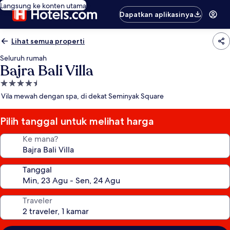
Langsung ke konten utama
Dapatkan aplikasinya
Lihat semua properti
Seluruh rumah
Bajra Bali Villa
Properti
bintang
Vila mewah dengan spa, di dekat Seminyak Square
4.5
Pilih tanggal untuk melihat harga
Ke mana?
Tanggal
Traveler