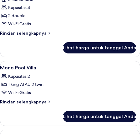
untuk
Vila,
Kapasitas 4
2
2 double
kamar
Wi-Fi Gratis
tidur,
Rincian
Rincian selengkapnya
kolam
lebih
renang
lanjut
Lihat harga untuk tanggal Anda
untuk
pribadi
Vila,
2
Lihat
Isi minibar gratis, brankas, meja kerja
14
kamar
Mono Pool Villa
semua
tidur,
Kapasitas 2
kolam
foto
renang
1 king ATAU 2 twin
untuk
pribadi
Mono
Wi-Fi Gratis
Pool
Rincian
Rincian selengkapnya
Villa
lebih
lanjut
Lihat harga untuk tanggal Anda
untuk
Mono
Pool
Villa