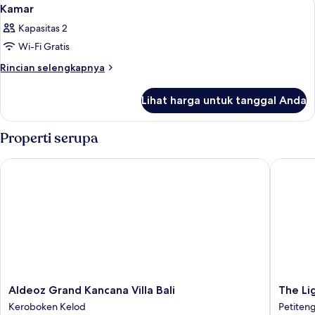
Lihat
18
Villa
Kamar
semua
with
Kapasitas 2
Private
foto
Pool
Wi-Fi Gratis
untuk
Kamar
Rincian
Rincian selengkapnya
lebih
lanjut
Lihat harga untuk tanggal Anda
untuk
Kamar
Properti serupa
Aldeoz Grand Kancana Villa Bali
The Light
Aldeoz
The
Aldeoz Grand Kancana Villa Bali
The Lig
Grand
Light
Keroboken Kelod
Petiten
Kancana
Exclusiv