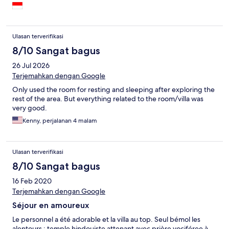
helped me to rent motorbike and get it ready for me. you could
choose american, indonesian and continental breakfast and the
taste was good. its very strategic area on kerobokan road near
my favorite ice cream gusto gelato and you could find many
Ulasan terverifikasi
cafe nearby also fastfood like domino or burgerking. the wifi
connection i test with speedtest.net around 13-15mbps. they
8/10 Sangat bagus
also have ipod docking speaker at room, (if you change with
26 Jul 2026
bluetooth pairing sound it would be great) the minus in the
Terjemahkan dengan Google
bathroom i found little yellow stain (typical bathroom stain) on
shower drain hole and bathtub hole. also little rusting white
Only used the room for resting and sleeping after exploring the
paint on door pool.
rest of the area. But everything related to the room/villa was
very good.
Kenny, perjalanan 4 malam
Ulasan terverifikasi
8/10 Sangat bagus
16 Feb 2020
Terjemahkan dengan Google
Séjour en amoureux
Le personnel a été adorable et la villa au top. Seul bémol les
alentours : temple hindouiste attenant avec prière vociféree à