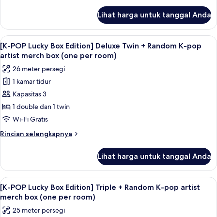
lebih
(one
Twin
lanjut
Lihat harga untuk tanggal Anda
per
untuk
+
room)
[K-
Random
POP
Lihat
Brankas, meja kerja, kedap suara, dan 
K-
6
Lucky
[K-POP Lucky Box Edition] Deluxe Twin + Random K-pop
semua
Box
pop
artist merch box (one per room)
Edition]
foto
artist
26 meter persegi
Standard
untuk
merch
Twin
1 kamar tidur
[K-
box
+
Kapasitas 3
POP
Random
(one
K-
Lucky
1 double dan 1 twin
per
pop
Box
Wi-Fi Gratis
room)
artist
Edition]
merch
Rincian
Rincian selengkapnya
Deluxe
box
lebih
(one
Twin
lanjut
Lihat harga untuk tanggal Anda
per
untuk
+
room)
[K-
Random
POP
Lihat
Brankas, meja kerja, kedap suara, dan 
K-
6
Lucky
[K-POP Lucky Box Edition] Triple + Random K-pop artist
semua
Box
pop
merch box (one per room)
Edition]
foto
artist
25 meter persegi
Deluxe
untuk