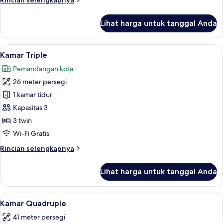
Rincian selengkapnya
lebih
lanjut
Lihat harga untuk tanggal Anda
untuk
Kamar
Twin
Lihat
Brankas, meja kerja, kedap suara, dan 
6
Deluks
Kamar Triple
semua
Pemandangan kota
foto
26 meter persegi
untuk
Kamar
1 kamar tidur
Triple
Kapasitas 3
3 twin
Wi-Fi Gratis
Rincian
Rincian selengkapnya
lebih
lanjut
Lihat harga untuk tanggal Anda
untuk
Kamar
Triple
Lihat
Brankas, meja kerja, kedap suara, dan 
4
Kamar Quadruple
semua
41 meter persegi
foto