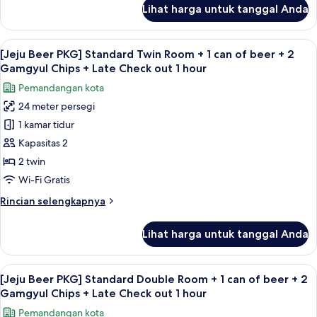
1
lanjut
Lihat harga untuk tanggal Anda
untuk
can
[Jeju
of
Beer
Lihat
Brankas, meja kerja, kedap suara, dan 
beer
6
PKG]
[Jeju Beer PKG] Standard Twin Room + 1 can of beer + 2
semua
Triple
+
Gamgyul Chips + Late Check out 1 hour
Room
foto
2
Pemandangan kota
+
untuk
Gamgyul
1
24 meter persegi
[Jeju
Chips
can
1 kamar tidur
Beer
of
+
beer
PKG]
Kapasitas 2
Late
+
Standard
2 twin
Check
2
Twin
Gamgyul
out
Wi-Fi Gratis
Room
Chips
1
Rincian
Rincian selengkapnya
+
+
hour
lebih
Late
1
lanjut
Check
Lihat harga untuk tanggal Anda
untuk
can
out
[Jeju
1
of
Beer
hour
Lihat
Brankas, meja kerja, kedap suara, dan 
beer
6
PKG]
[Jeju Beer PKG] Standard Double Room + 1 can of beer + 2
semua
+
Standard
Gamgyul Chips + Late Check out 1 hour
Twin
foto
2
Pemandangan kota
Room