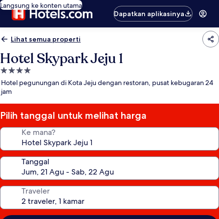
Langsung ke konten utama
Dapatkan aplikasinya
Lihat semua properti
Hotel Skypark Jeju 1
Properti
bintang
Hotel pegunungan di Kota Jeju dengan restoran, pusat kebugaran 24
4.0
jam
Pilih tanggal untuk melihat harga
Ke mana?
Tanggal
Traveler