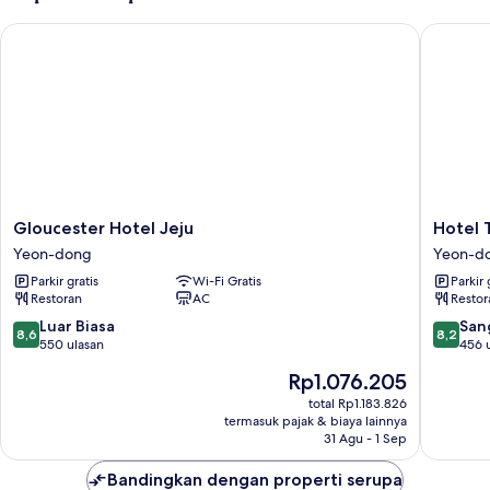
room)
Gloucester Hotel Jeju
Hotel T
Gloucester
Hotel
Gloucester Hotel Jeju
Hotel 
Hotel
The
Yeon-dong
Yeon-d
Jeju
One
Parkir gratis
Wi-Fi Gratis
Parkir 
Yeon-
Yeon-
Restoran
AC
Restor
dong
dong
8.6
8.2
Luar Biasa
San
8,6
8,2
dari
dari
550 ulasan
456 
10,
10,
Harga
Rp1.076.205
Luar
Sangat
sekarang
Biasa,
Baik,
total Rp1.183.826
Rp1.076.205
termasuk pajak & biaya lainnya
550
456
31 Agu - 1 Sep
ulasan
ulasan
Bandingkan dengan properti serupa