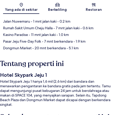
Peta
Yang ada di sekitar
Berkeliling
Restoran
Jalan Nuwemaru
- 1 mnt jalan kaki
- 0.2 km
Rumah Sakit Umum Cheju Halla
- 7 mnt jalan kaki
- 0.6 km
Kasino Paradise
- 11 mnt jalan kaki
- 1.0 km
Pasar Jeju Five-Day Folk
- 7 mnt berkendara
- 1.9 km
Dongmun Market
- 20 mnt berkendara
- 5.1 km
Tentang properti ini
Hotel Skypark Jeju 1
Hotel Skypark Jeju 1 hanya 1,6 mil (2,6 km) dari bandara dan
menawarkan pengantaran ke bandara gratis pada jam tertentu. Tamu
dapat mengunjungi pusat kebugaran 24 jam untuk berolahraga atau
makan di SPACE 104, yang menyajikan sarapan. Selain itu, Tapdong
Beach Plaza dan Dongmun Market dapat dicapai dengan berkendara
singkat.