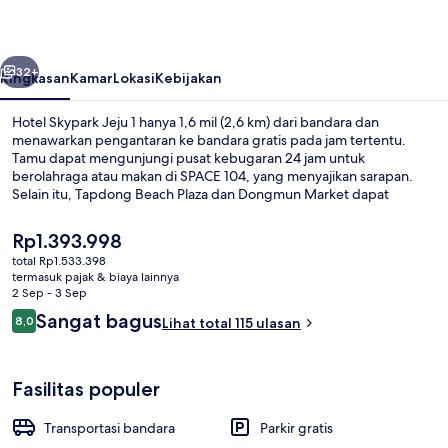
1
belumnya
Berikutnya
32+
Ringkasan
Kamar
Lokasi
Kebijakan
Hotel Skypark Jeju 1 hanya 1,6 mil (2,6 km) dari bandara dan
menawarkan pengantaran ke bandara gratis pada jam tertentu.
Tamu dapat mengunjungi pusat kebugaran 24 jam untuk
berolahraga atau makan di SPACE 104, yang menyajikan sarapan.
Selain itu, Tapdong Beach Plaza dan Dongmun Market dapat
dicapai dengan berkendara singkat.
Harga
Rp1.393.998
saat
total Rp1.533.398
ini
termasuk pajak & biaya lainnya
Pintu masuk properti
Rp1.393.998
2 Sep - 3 Sep
Ulasan
Sangat bagus
8,0
Lihat total 115 ulasan
8,0 dari 10
Fasilitas populer
Transportasi bandara
Parkir gratis