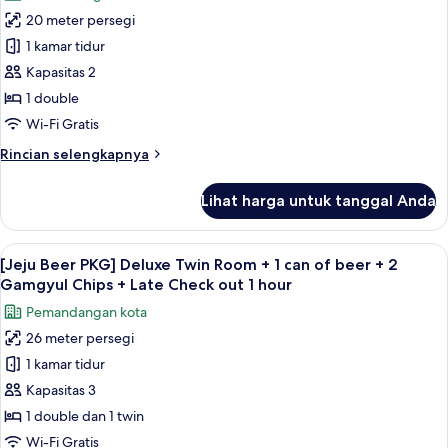
untuk
Gamgyul
+
20 meter persegi
[Jeju
Chips
1
1 kamar tidur
Beer
can
+
of
PKG]
Kapasitas 2
Late
beer
Standard
Check
1 double
+
Double
out
2
Wi-Fi Gratis
Room
Gamgyul
1
Rincian
Rincian selengkapnya
Chips
+
hour
lebih
+
1
lanjut
Late
Lihat harga untuk tanggal Anda
untuk
can
Check
[Jeju
out
of
Beer
1
Lihat
Brankas, meja kerja, kedap suara, dan 
beer
6
PKG]
[Jeju Beer PKG] Deluxe Twin Room + 1 can of beer + 2
hour
semua
+
Standard
Gamgyul Chips + Late Check out 1 hour
Double
foto
2
Pemandangan kota
Room
untuk
Gamgyul
+
26 meter persegi
[Jeju
Chips
1
1 kamar tidur
Beer
can
+
of
PKG]
Kapasitas 3
Late
beer
Deluxe
Check
1 double dan 1 twin
+
Twin
out
2
Wi-Fi Gratis