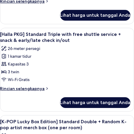
Rincian
Rincian selengkapnya
free
in/out
lebih
shuttle
lanjut
Lihat harga untuk tanggal Anda
untuk
service
[Halla
+
PKG]
Lihat
Brankas, meja kerja, kedap suara, dan 
snack
5
Standard
[Halla PKG] Standard Triple with free shuttle service +
semua
Twin
&
snack & early/late check in/out
with
foto
early/late
26 meter persegi
free
untuk
check
shuttle
1 kamar tidur
[Halla
in/out
service
Kapasitas 3
PKG]
+
snack
Standard
3 twin
&
Triple
Wi-Fi Gratis
early/late
with
check
Rincian
Rincian selengkapnya
free
in/out
lebih
shuttle
lanjut
Lihat harga untuk tanggal Anda
untuk
service
[Halla
+
PKG]
Lihat
Brankas, meja kerja, kedap suara, dan 
snack
6
Standard
[K-POP Lucky Box Edition] Standard Double + Random K-
semua
Triple
&
pop artist merch box (one per room)
with
foto