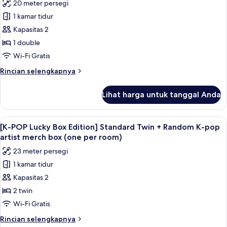
early/late
20 meter persegi
free
untuk
check
shuttle
1 kamar tidur
[K-
in/out
service
Kapasitas 2
POP
+
snack
Lucky
1 double
&
Box
Wi-Fi Gratis
early/late
Edition]
check
Rincian
Rincian selengkapnya
Standard
in/out
lebih
Double
lanjut
Lihat harga untuk tanggal Anda
untuk
+
[K-
Random
POP
Lihat
Brankas, meja kerja, kedap suara, dan 
K-
6
Lucky
[K-POP Lucky Box Edition] Standard Twin + Random K-pop
semua
Box
pop
artist merch box (one per room)
Edition]
foto
artist
23 meter persegi
Standard
untuk
merch
Double
1 kamar tidur
[K-
box
+
Kapasitas 2
POP
Random
(one
K-
Lucky
2 twin
per
pop
Box
Wi-Fi Gratis
room)
artist
Edition]
merch
Rincian
Rincian selengkapnya
Standard
box