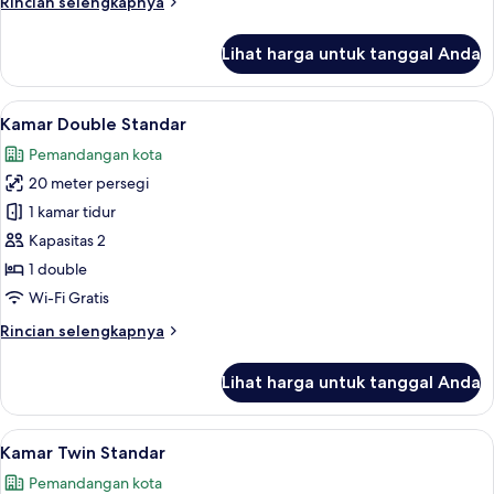
Rincian
Rincian selengkapnya
Room
lebih
lanjut
Lihat harga untuk tanggal Anda
untuk
Standard
Twin
Lihat
Brankas, meja kerja, kedap suara, dan 
6
Room
Kamar Double Standar
semua
Pemandangan kota
foto
20 meter persegi
untuk
Kamar
1 kamar tidur
Double
Kapasitas 2
Standar
1 double
Wi-Fi Gratis
Rincian
Rincian selengkapnya
lebih
lanjut
Lihat harga untuk tanggal Anda
untuk
Kamar
Double
Lihat
Brankas, meja kerja, kedap suara, dan 
6
Standar
Kamar Twin Standar
semua
Pemandangan kota
foto