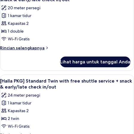
hour
Room
foto
2
20 meter persegi
+
untuk
Gamgyul
1
1 kamar tidur
[Halla
Chips
can
Kapasitas 2
PKG]
of
+
beer
Standard
1 double
Late
+
Double
Wi-Fi Gratis
Check
2
with
Gamgyul
out
Rincian
Rincian selengkapnya
free
Chips
lebih
1
+
shuttle
lanjut
hour
Lihat harga untuk tanggal Anda
Late
untuk
service
Check
[Halla
+
out
PKG]
Lihat
Brankas, meja kerja, kedap suara, dan 
1
snack
6
Standard
[Halla PKG] Standard Twin with free shuttle service + snack
semua
hour
Double
&
& early/late check in/out
with
foto
early/late
24 meter persegi
free
untuk
check
shuttle
1 kamar tidur
[Halla
in/out
service
Kapasitas 2
PKG]
+
snack
Standard
2 twin
&
Twin
Wi-Fi Gratis
early/late
with
check