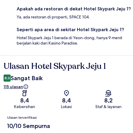
Apakah ada restoran di dekat Hotel Skypark Jeju 1?
Ya, ada restoran di properti, SPACE 104.
Seperti apa area di sekitar Hotel Skypark Jeju 1?
Hotel Skypark Jeju 1 berada di Yeon-dong, hanya 9 menit
berjalan kaki dari Kasino Paradise.
Ulasan Hotel Skypark Jeju 1
Ulasan
Sangat Baik
8,0
115 ulasan
8,4
8,4
8,2
Kebersihan
Lokasi
Staf & layanan
Ulasan
Ulasan terverifikasi
10/10 Sempurna