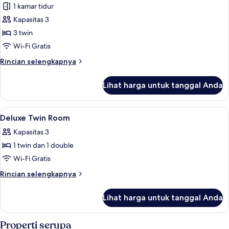
merch
Twin
1 kamar tidur
[K-
box
+
Kapasitas 3
POP
Random
(one
K-
Lucky
3 twin
per
pop
Box
Wi-Fi Gratis
room)
artist
Edition]
merch
Rincian
Rincian selengkapnya
Triple
box
lebih
(one
+
lanjut
Lihat harga untuk tanggal Anda
per
untuk
Random
room)
[K-
K-
POP
Lihat
Brankas, meja kerja, kedap suara, dan 
pop
7
Lucky
Deluxe Twin Room
semua
Box
artist
Kapasitas 3
Edition]
foto
merch
Triple
1 twin dan 1 double
untuk
box
+
Deluxe
Wi-Fi Gratis
(one
Random
Twin
K-
per
Rincian
Rincian selengkapnya
pop
Room
lebih
room)
artist
lanjut
Lihat harga untuk tanggal Anda
merch
untuk
box
Deluxe
(one
Twin
Properti serupa
per
Room