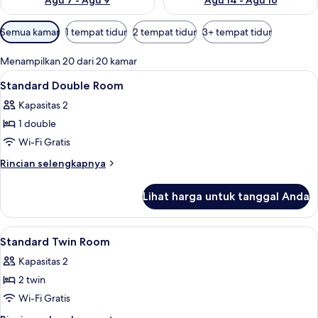
Agu 7 - Agu 9
Agu 14 - Agu 16
Filter
Semua kamar
1 tempat tidur
2 tempat tidur
3+ tempat tidur
tersedia
untuk
Menampilkan 20 dari 20 kamar
kamar
Lihat
Brankas, meja kerja, kedap suara, dan 
9
Standard Double Room
semua
Kapasitas 2
foto
1 double
untuk
Standard
Wi-Fi Gratis
Double
Rincian
Rincian selengkapnya
Room
lebih
lanjut
Lihat harga untuk tanggal Anda
untuk
Standard
Double
Lihat
Brankas, meja kerja, kedap suara, dan 
5
Room
Standard Twin Room
semua
Kapasitas 2
foto
2 twin
untuk
Standard
Wi-Fi Gratis
Twin