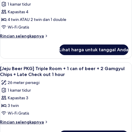
1 kamar tidur
untuk
Kamar
Kapasitas 4
Quadruple
4 twin ATAU 2 twin dan 1 double
Wi-Fi Gratis
Rincian
Rincian selengkapnya
lebih
lanjut
Lihat harga untuk tanggal Anda
untuk
Kamar
Quadruple
Lihat
Pemandangan dari kamar
3
[Jeju Beer PKG] Triple Room + 1 can of beer + 2 Gamgyul
semua
Chips + Late Check out 1 hour
foto
26 meter persegi
untuk
1 kamar tidur
[Jeju
Kapasitas 3
Beer
PKG]
3 twin
Triple
Wi-Fi Gratis
Room
Rincian
Rincian selengkapnya
+
lebih