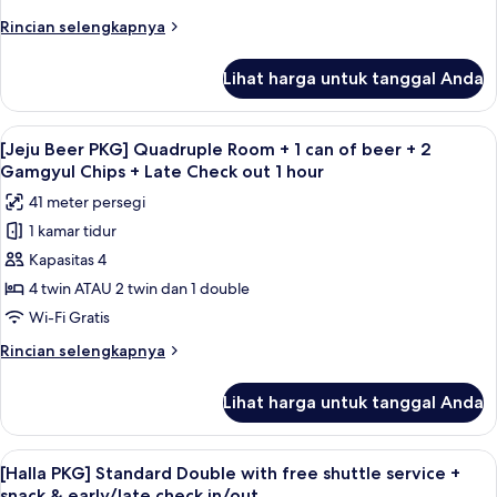
Room
Gamgyul
1
Rincian
Rincian selengkapnya
Chips
+
hour
lebih
+
1
lanjut
Late
Lihat harga untuk tanggal Anda
untuk
can
Check
[Jeju
out
of
Beer
1
Lihat
Brankas, meja kerja, kedap suara, dan 
beer
5
PKG]
[Jeju Beer PKG] Quadruple Room + 1 can of beer + 2
hour
semua
+
Deluxe
Gamgyul Chips + Late Check out 1 hour
Twin
foto
2
41 meter persegi
Room
untuk
Gamgyul
+
1 kamar tidur
[Jeju
Chips
1
Kapasitas 4
Beer
can
+
of
PKG]
4 twin ATAU 2 twin dan 1 double
Late
beer
Quadruple
Check
Wi-Fi Gratis
+
Room
out
2
Rincian
Rincian selengkapnya
+
Gamgyul
1
lebih
Chips
1
lanjut
hour
Lihat harga untuk tanggal Anda
+
untuk
can
Late
[Jeju
of
Check
Beer
Lihat
Brankas, meja kerja, kedap suara, dan 
out
beer
6
PKG]
[Halla PKG] Standard Double with free shuttle service +
semua
1
Quadruple
+
snack & early/late check in/out