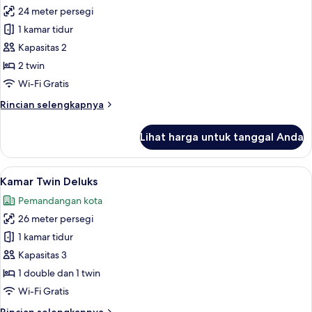
24 meter persegi
untuk
Kamar
1 kamar tidur
Twin
Kapasitas 2
Standar
2 twin
Wi-Fi Gratis
Rincian
Rincian selengkapnya
lebih
lanjut
Lihat harga untuk tanggal Anda
untuk
Kamar
Twin
Lihat
Brankas, meja kerja, kedap suara, dan 
6
Standar
Kamar Twin Deluks
semua
Pemandangan kota
foto
26 meter persegi
untuk
Kamar
1 kamar tidur
Twin
Kapasitas 3
Deluks
1 double dan 1 twin
Wi-Fi Gratis
Rincian