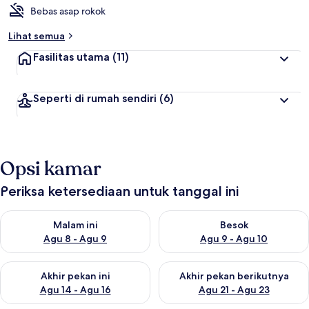
t
Bebas asap rokok
e
r
Lihat semua
b
Fasilitas utama
(11)
a
i
k
Seperti di rumah sendiri
(6)
o
l
e
h
Opsi kamar
t
r
Periksa ketersediaan untuk tanggal ini
a
v
Periksa ketersediaan untuk malam ini Agu 8 - Agu 9
Periksa ketersediaan untuk be
e
Malam ini
Besok
l
Agu 8 - Agu 9
Agu 9 - Agu 10
e
r
Periksa ketersediaan untuk akhir pekan ini Agu 14 - Agu 16
Periksa ketersediaan untuk ak
Akhir pekan ini
Akhir pekan berikutnya
Agu 14 - Agu 16
Agu 21 - Agu 23