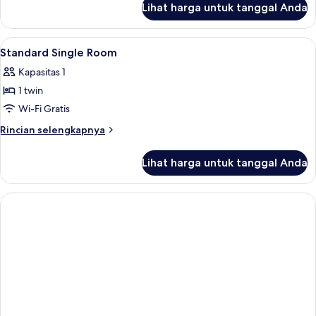
Lihat harga untuk tanggal Anda
untuk
Kamar
Double
Lihat
Brankas, meja kerja, setrika/meja setri
7
Ekonomi
Standard Single Room
semua
Kapasitas 1
foto
1 twin
untuk
Standard
Wi-Fi Gratis
Single
Rincian
Rincian selengkapnya
Room
lebih
lanjut
Lihat harga untuk tanggal Anda
untuk
Standard
Single
Room