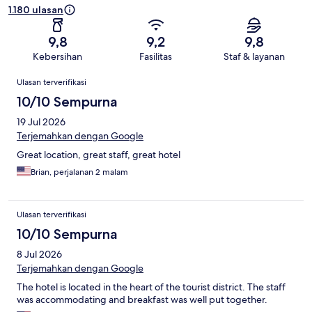
1.180 ulasan
9,8
9,2
9,8
Kebersihan
Fasilitas
Staf & layanan
Ulasan
Ulasan terverifikasi
10/10 Sempurna
19 Jul 2026
Terjemahkan dengan Google
Great location, great staff, great hotel
Brian, perjalanan 2 malam
Ulasan terverifikasi
10/10 Sempurna
8 Jul 2026
Terjemahkan dengan Google
The hotel is located in the heart of the tourist district. The staff
was accommodating and breakfast was well put together.