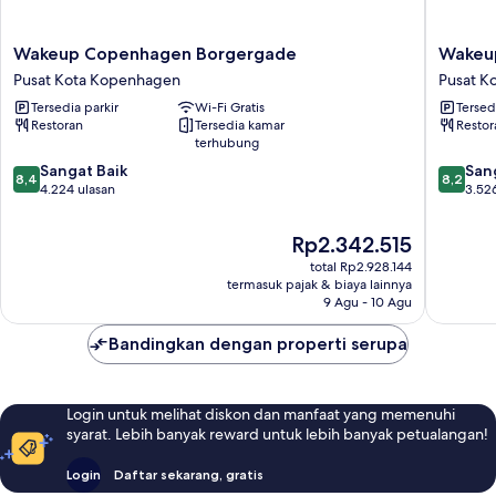
Wakeup
Wakeup
Wakeup Copenhagen Borgergade
Wakeu
Copenhagen
Copenh
Pusat Kota Kopenhagen
Pusat K
Borgergade
Bernsto
Tersedia parkir
Wi-Fi Gratis
Tersed
Pusat
Pusat
Restoran
Tersedia kamar
Restor
Kota
Kota
terhubung
Kopenhagen
Kopenh
8.4
8.2
Sangat Baik
San
8,4
8,2
dari
dari
4.224 ulasan
3.52
10,
10,
Sangat
Sangat
Harga
Rp2.342.515
Baik,
Baik,
sekarang
total Rp2.928.144
4.224
3.526
Rp2.342.515
termasuk pajak & biaya lainnya
ulasan
ulasan
9 Agu - 10 Agu
Bandingkan dengan properti serupa
Login untuk melihat diskon dan manfaat yang memenuhi
syarat. Lebih banyak reward untuk lebih banyak petualangan!
Login
Daftar sekarang, gratis