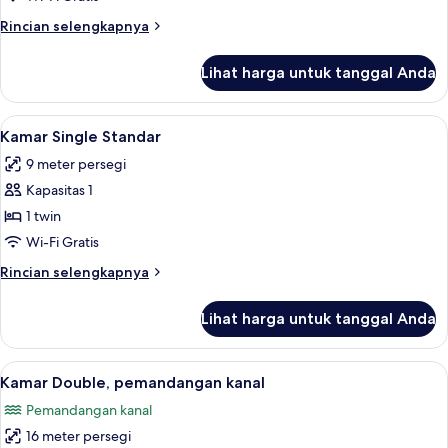
Rincian
Rincian selengkapnya
lebih
lanjut
Lihat harga untuk tanggal Anda
untuk
Kamar
Keluarga
Lihat
Kamar Single Standar | Brankas, meja ke
5
Kamar Single Standar
semua
9 meter persegi
foto
Kapasitas 1
untuk
Kamar
1 twin
Single
Wi-Fi Gratis
Standar
Rincian
Rincian selengkapnya
lebih
lanjut
Lihat harga untuk tanggal Anda
untuk
Kamar
Single
Lihat
Kamar Double, pemandangan kanal | Bra
6
Standar
Kamar Double, pemandangan kanal
semua
Pemandangan kanal
foto
16 meter persegi
untuk