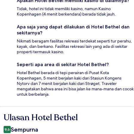
Apakah Hotel Bethel memiliki kasino di dalamnya?
Tidak, hotel ini tidak memiliki kasino, namun Kasino
Kopenhagen (4 menit berkendara) berada tidak jauh.
Apa saja yang dapat dilakukan di Hotel Bethel dan
sekitarnya?
Nikmati beragam fasilitas rekreasi terdekat seperti tur perahu,
kayak, dan berkano. Fasilitas rekreasi lain yang ada di sekitar
properti termasuk kasino.
Seperti apa area di sekitar Hotel Bethel?
Hotel Bethel berada di tepi perairan di Pusat Kota
Kopenhagen, 5 menit berjalan kaki dari Stasiun Kongens
Nytorv dan 7 menit berjalan kaki dari Strøget. Traveler
mengatakan bahwa area ini bisa jalan ke mana-mana dan cocok
untuk berbelanja.
Ulasan Hotel Bethel
Ulasan
Sempurna
9,6