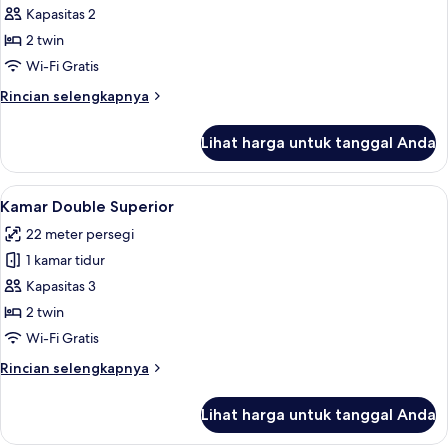
Kamar
Kapasitas 2
Double,
2 twin
pemandangan
Wi-Fi Gratis
kanal
Rincian
Rincian selengkapnya
lebih
lanjut
Lihat harga untuk tanggal Anda
untuk
Kamar
Double,
Lihat
Kamar Double Superior | Brankas, meja 
10
pemandangan
Kamar Double Superior
semua
kanal
22 meter persegi
foto
1 kamar tidur
untuk
Kamar
Kapasitas 3
Double
2 twin
Superior
Wi-Fi Gratis
Rincian
Rincian selengkapnya
lebih
lanjut
Lihat harga untuk tanggal Anda
untuk
Kamar