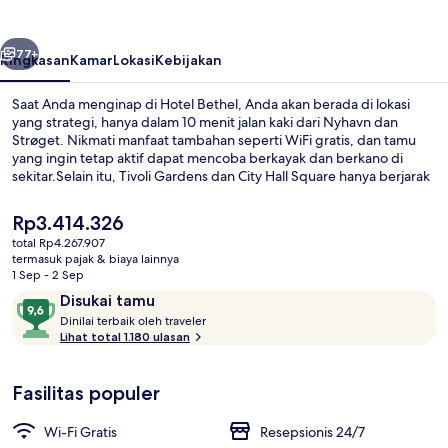
belumnya
Berikutnya
77+
Ringkasan
Kamar
Lokasi
Kebijakan
Saat Anda menginap di Hotel Bethel, Anda akan berada di lokasi
yang strategi, hanya dalam 10 menit jalan kaki dari Nyhavn dan
Strøget. Nikmati manfaat tambahan seperti WiFi gratis, dan tamu
yang ingin tetap aktif dapat mencoba berkayak dan berkano di
sekitar.Selain itu, Tivoli Gardens dan City Hall Square hanya berjarak
5 menit berkendara.Para wisatawan menyukai lokasinya untuk
mengunjungi tempat menarik dan karena sangat dekat dari
Harga
Rp3.414.326
transportasi umum: Stasiun Kongens Nytorv hanya 5 menit dan
saat
total Rp4.267.907
Stasiun Gammel Strand hanya 11 menit.
ini
termasuk pajak & biaya lainnya
Eksterior
Rp3.414.326
1 Sep - 2 Sep
Ulasan
9,6
Disukai tamu
D
dari
Dinilai terbaik oleh traveler
i
Lihat total 1.180 ulasan
10,
n
Disukai
i
tamu
Fasilitas populer
l
a
i
Wi-Fi Gratis
Resepsionis 24/7