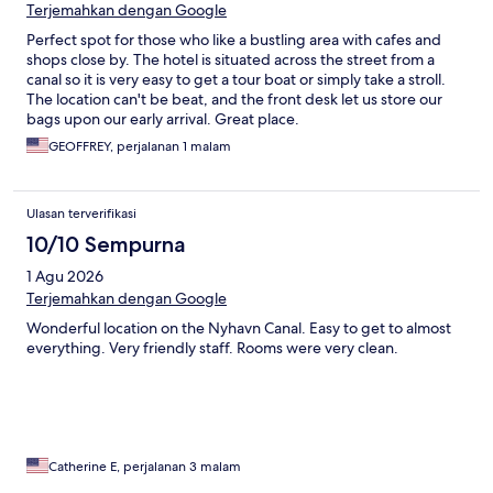
Terjemahkan dengan Google
Perfect spot for those who like a bustling area with cafes and
shops close by. The hotel is situated across the street from a
canal so it is very easy to get a tour boat or simply take a stroll.
The location can't be beat, and the front desk let us store our
bags upon our early arrival. Great place.
GEOFFREY, perjalanan 1 malam
Ulasan terverifikasi
10/10 Sempurna
1 Agu 2026
Terjemahkan dengan Google
Wonderful location on the Nyhavn Canal. Easy to get to almost
everything. Very friendly staff. Rooms were very clean.
Catherine E, perjalanan 3 malam