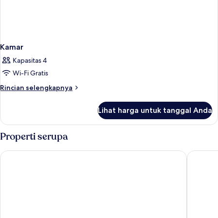
Kamar
Kapasitas 4
Wi-Fi Gratis
Rincian
Rincian selengkapnya
lebih
lanjut
Lihat harga untuk tanggal Anda
untuk
Kamar
Properti serupa
Wakeup Copenhagen Borgergade
Wakeup 