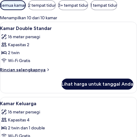
Filter
Semua kamar
2 tempat tidur
3+ tempat tidur
1 tempat tidur
tersedia
untuk
Menampilkan 10 dari 10 kamar
kamar
Lihat
Kamar Double Standar | Brankas, meja k
15
Kamar Double Standar
semua
16 meter persegi
foto
Kapasitas 2
untuk
Kamar
2 twin
Double
Wi-Fi Gratis
Standar
Rincian
Rincian selengkapnya
lebih
lanjut
Lihat harga untuk tanggal Anda
untuk
Kamar
Double
Lihat
Kamar Keluarga | Brankas, meja kerja, s
14
Standar
Kamar Keluarga
semua
16 meter persegi
foto
Kapasitas 4
untuk
Kamar
2 twin dan 1 double
Keluarga
Wi-Fi Gratis