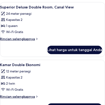
Double
Lihat
Superior Deluxe Double Room, Canal Vie
9
Superior
Superior Deluxe Double Room, Canal View
semua
24 meter persegi
foto
Kapasitas 2
untuk
Superior
1 queen
Deluxe
Wi-Fi Gratis
Double
Rincian
Rincian selengkapnya
Room,
lebih
Canal
lanjut
Lihat harga untuk tanggal Anda
untuk
View
Superior
Deluxe
Lihat
Kamar Double Ekonomi | Brankas, meja k
6
Double
Kamar Double Ekonomi
semua
Room,
12 meter persegi
Canal
foto
View
Kapasitas 2
untuk
Kamar
2 twin
Double
Wi-Fi Gratis
Ekonomi
Rincian
Rincian selengkapnya
lebih
lanjut