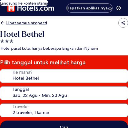
Langsung ke konten utama
Dapatkan aplikasinya
Lihat semua properti
Hotel Bethel
Properti
bintang
Hotel pusat kota, hanya beberapa langkah dari Nyhavn
3.0
Pilih tanggal untuk melihat harga
Ke mana?
Tanggal
Traveler
Cari