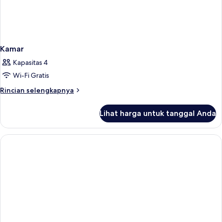
Kamar
Kapasitas 4
Wi-Fi Gratis
Rincian
Rincian selengkapnya
lebih
lanjut
Lihat harga untuk tanggal Anda
untuk
Kamar