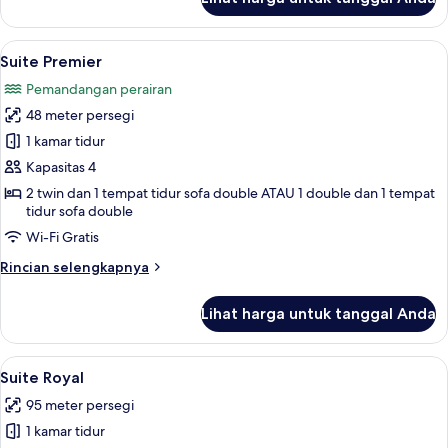
untuk
Suite
Junior
Lihat
Suite Premier | Ruang keluarga | Telev
14
Suite Premier
semua
Pemandangan perairan
foto
48 meter persegi
untuk
Suite
1 kamar tidur
Premier
Kapasitas 4
2 twin dan 1 tempat tidur sofa double ATAU 1 double dan 1 tempat
tidur sofa double
Wi-Fi Gratis
Rincian
Rincian selengkapnya
lebih
lanjut
Lihat harga untuk tanggal Anda
untuk
Suite
Premier
Lihat
Suite Royal | Minibar, brankas, meja k
20
Suite Royal
semua
95 meter persegi
foto
1 kamar tidur
untuk