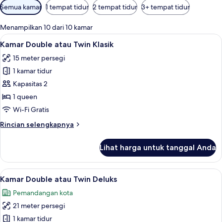
Filter
Semua kamar
1 tempat tidur
2 tempat tidur
3+ tempat tidur
tersedia
untuk
Menampilkan 10 dari 10 kamar
kamar
Lihat
Kamar Double atau Twin Klasik | Minib
38
Kamar Double atau Twin Klasik
semua
15 meter persegi
foto
1 kamar tidur
untuk
Kamar
Kapasitas 2
Double
1 queen
atau
Wi-Fi Gratis
Twin
Rincian
Rincian selengkapnya
Klasik
lebih
lanjut
Lihat harga untuk tanggal Anda
untuk
Kamar
Double
Lihat
Kamar Double atau Twin Deluks | Minib
19
atau
Kamar Double atau Twin Deluks
semua
Twin
Pemandangan kota
Klasik
foto
21 meter persegi
untuk
Kamar
1 kamar tidur