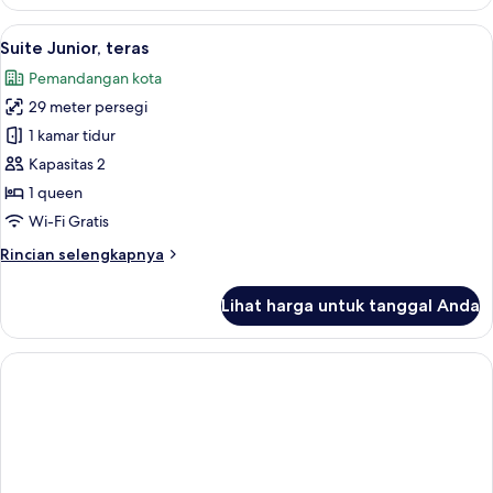
Kamar
Double
Lihat
Suite Junior, teras | Minibar, brankas,
16
atau
Suite Junior, teras
semua
Twin
Pemandangan kota
Comfort,
foto
lantai
29 meter persegi
untuk
dasar
Suite
1 kamar tidur
Junior,
Kapasitas 2
teras
1 queen
Wi-Fi Gratis
Rincian
Rincian selengkapnya
lebih
lanjut
Lihat harga untuk tanggal Anda
untuk
Suite
Junior,
teras