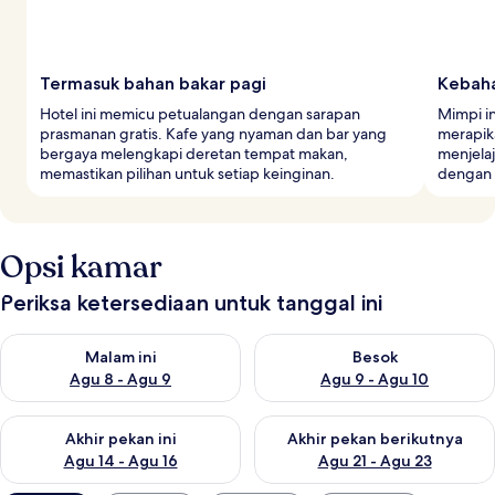
Termasuk bahan bakar pagi
Kebaha
Hotel ini memicu petualangan dengan sarapan
Mimpi i
prasmanan gratis. Kafe yang nyaman dan bar yang
merapik
bergaya melengkapi deretan tempat makan,
menjela
memastikan pilihan untuk setiap keinginan.
dengan 
Opsi kamar
Periksa ketersediaan untuk tanggal ini
Periksa ketersediaan untuk malam ini Agu 8 - Agu 9
Periksa ketersediaan untuk be
Malam ini
Besok
Agu 8 - Agu 9
Agu 9 - Agu 10
Periksa ketersediaan untuk akhir pekan ini Agu 14 - Agu 16
Periksa ketersediaan untuk ak
Akhir pekan ini
Akhir pekan berikutnya
Agu 14 - Agu 16
Agu 21 - Agu 23