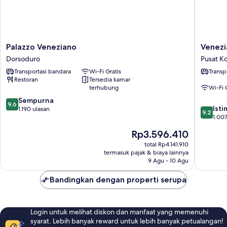
Palazzo
Venezia
Palazzo Veneziano
Venezi
Veneziano
Palazzo
Dorsoduro
Pusat Ko
Dorsoduro
Barocci
Transportasi bandara
Wi-Fi Gratis
Transp
Pusat
Restoran
Tersedia kamar
Kota
terhubung
Wi-Fi 
Venesia
9.6
Sempurna
9,6
9.2
Ist
dari
1.190 ulasan
9,2
dari
1.007
10,
10,
Sempurna,
Harga
Rp3.596.410
Istimew
1.190
sekarang
1.007
total Rp4.141.910
ulasan
Rp3.596.410
termasuk pajak & biaya lainnya
ulasan
9 Agu - 10 Agu
Bandingkan dengan properti serupa
Login untuk melihat diskon dan manfaat yang memenuhi
syarat. Lebih banyak reward untuk lebih banyak petualangan!