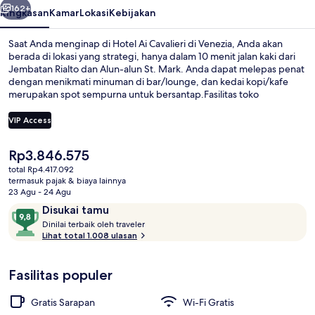
162+
Ringkasan
Kamar
Lokasi
Kebijakan
Saat Anda menginap di Hotel Ai Cavalieri di Venezia, Anda akan
berada di lokasi yang strategi, hanya dalam 10 menit jalan kaki dari
Jembatan Rialto dan Alun-alun St. Mark. Anda dapat melepas penat
dengan menikmati minuman di bar/lounge, dan kedai kopi/kafe
merupakan spot sempurna untuk bersantap.Fasilitas toko
roti/camilan dan teras adalah keunggulan lainnya. Staf dan kamar
mandi mendapatkan nilai yang bagus dari para traveler.
VIP Access
Harga
Rp3.846.575
Lorong
saat
total Rp4.417.092
ini
termasuk pajak & biaya lainnya
Rp3.846.575
23 Agu - 24 Agu
Ulasan
9,8
Disukai tamu
D
dari
Dinilai terbaik oleh traveler
i
Lihat total 1.008 ulasan
10,
n
Disukai
i
tamu
Fasilitas populer
l
a
i
Gratis Sarapan
Wi-Fi Gratis