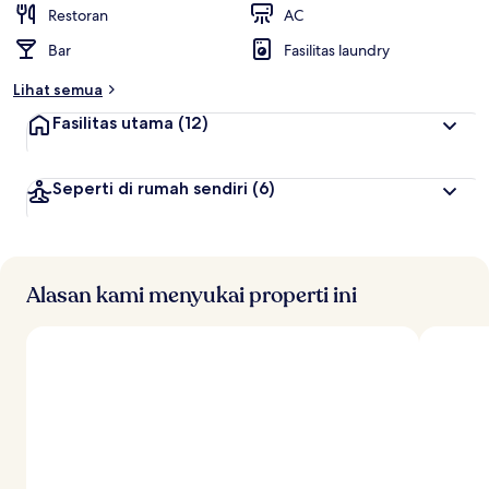
t
Restoran
AC
e
Bar
Fasilitas laundry
r
b
Lihat semua
a
i
Fasilitas utama
(12)
k
o
Seperti di rumah sendiri
(6)
l
e
h
t
r
Alasan kami menyukai properti ini
a
v
e
l
e
r