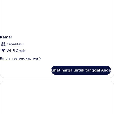
Kamar
Kapasitas 1
Wi-Fi Gratis
Rincian
Rincian selengkapnya
lebih
lanjut
Lihat harga untuk tanggal Anda
untuk
Kamar