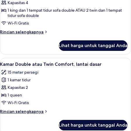
Suite
Kapasitas 4
Royal
1 king dan 1 tempat tidur sofa double ATAU 2 twin dan 1 tempat
tidur sofa double
Wi-Fi Gratis
Rincian
Rincian selengkapnya
lebih
lanjut
Lihat harga untuk tanggal Anda
untuk
Suite
Royal
Lihat
Kamar Double atau Twin Comfort, lan
8
Kamar Double atau Twin Comfort, lantai dasar
semua
15 meter persegi
foto
1 kamar tidur
untuk
Kamar
Kapasitas 2
Double
1 queen
atau
Wi-Fi Gratis
Twin
Rincian
Rincian selengkapnya
Comfort,
lebih
lantai
lanjut
Lihat harga untuk tanggal Anda
untuk
dasar