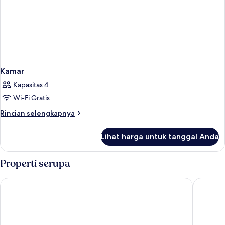
Kamar
Kapasitas 4
Wi-Fi Gratis
Rincian
Rincian selengkapnya
lebih
lanjut
Lihat harga untuk tanggal Anda
untuk
Kamar
Properti serupa
Palazzo Veneziano
Venezia 