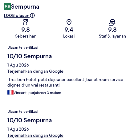
Sempurna
9,8
1.008 ulasan
9,8
9,4
9,8
Kebersihan
Lokasi
Staf & layanan
Ulasan
Ulasan terverifikasi
10/10 Sempurna
1 Agu 2026
Terjemahkan dengan Google
,Tres bon hotel, petit déjeuner excellent ,bar et room service
dignes d’un vrai restaurant!
Vincent, perjalanan 3 malam
Ulasan terverifikasi
10/10 Sempurna
1 Agu 2026
Terjemahkan dengan Google