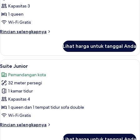
Double
Kapasitas 3
atau
1 queen
Twin
Wi-Fi Gratis
Deluks
Rincian
Rincian selengkapnya
lebih
lanjut
Lihat harga untuk tanggal Anda
untuk
Kamar
Double
Lihat
Suite Junior | Minibar, brankas, meja 
16
atau
Suite Junior
semua
Twin
Pemandangan kota
Deluks
foto
32 meter persegi
untuk
Suite
1 kamar tidur
Junior
Kapasitas 4
1 queen dan 1 tempat tidur sofa double
Wi-Fi Gratis
Rincian
Rincian selengkapnya
lebih
lanjut
Lihat harga untuk tanggal Anda