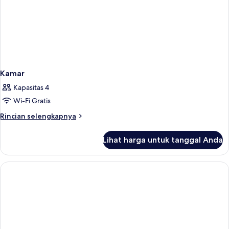
Kamar
Kapasitas 4
Wi-Fi Gratis
Rincian
Rincian selengkapnya
lebih
lanjut
Lihat harga untuk tanggal Anda
untuk
Kamar