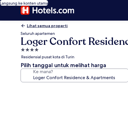
Langsung ke konten utama
Lihat semua properti
Seluruh apartemen
Loger Confort Residen
Properti
bintang
Residensial pusat kota di Turin
4.0
Pilih tanggal untuk melihat harga
Ke mana?
Galeri
foto
untuk
Loger
Confort