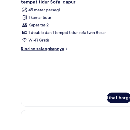
tempat tidur Sofa, dapur
foto
45 meter persegi
untuk
1 kamar tidur
Studio
Kapasitas 2
Superior,
1
1 double dan 1 tempat tidur sofa twin Besar
Tempat
Wi-Fi Gratis
Tidur
Rincian
Rincian selengkapnya
Double
lebih
dengan
lanjut
untuk
tempat
Studio
tidur
Superior,
Sofa,
1
Tempat
dapur
Tidur
Double
Lihat harg
dengan
tempat
tidur
Sofa,
dapur