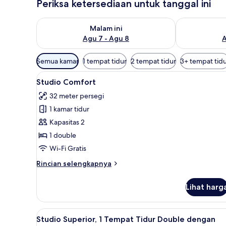
Periksa ketersediaan untuk tanggal ini
Periksa ketersediaan untuk malam ini Agu 7 - Agu 8
Periksa keter
Malam ini
Agu 7 - Agu 8
A
Filter
Semua kamar
1 tempat tidur
2 tempat tidur
3+ tempat tid
tersedia
Lihat
Studio Comfort | 1 kamar tidur
untuk
11
Studio Comfort
semua
kamar
32 meter persegi
foto
1 kamar tidur
untuk
Studio
Kapasitas 2
Comfort
1 double
Wi-Fi Gratis
Rincian
Rincian selengkapnya
lebih
lanjut
Lihat harg
untuk
Studio
Comfort
Lihat
Studio Superior, 1 Tempat Tidu
8
Studio Superior, 1 Tempat Tidur Double dengan
semua