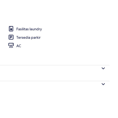
uks | 1 kamar tidur, selimut bulu angsa, brankas, dan meja kerja
Fasilitas laundry
Tersedia parkir
AC