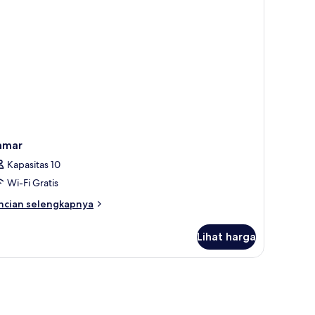
amar
Kapasitas 10
Wi-Fi Gratis
ncian
ncian selengkapnya
bih
njut
Lihat harga
tuk
amar