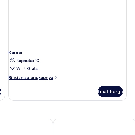
Kamar
Kapasitas 10
Wi-Fi Gratis
Rincian
Rincian selengkapnya
lebih
lanjut
a
Lihat harga
untuk
Kamar
chi
Starhotels Majestic