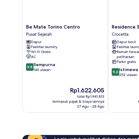
Be
Residence
Be Mate Torino Centro
Residence S
Mate
Sacchi
Pusat Sejarah
Crocetta
Torino
Crocetta
Dapur
Dapur kecil
Centro
Fasilitas laundry
Fasilitas laun
Pusat
Wi-Fi Gratis
Ramah hewa
Sejarah
AC
peliharaan
Parkir gratis
9.8
Sempurna
9,8
9.2
Istimewa
dari
145 ulasan
9,2
dari
252 ulasan
10,
10,
Sempurna,
Istimewa,
145
Harga
Rp1.622.605
252
ulasan
sekarang
total Rp1.941.813
ulasan
Rp1.622.605
termasuk pajak & biaya lainnya
27 Agu - 28 Agu