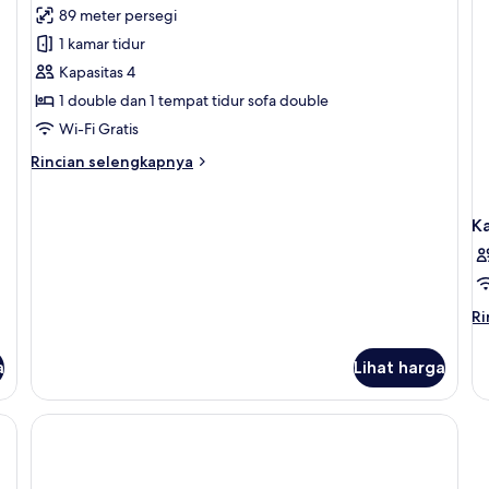
89 meter persegi
foto
1 kamar tidur
untuk
Apartemen
Kapasitas 4
Deluks
1 double dan 1 tempat tidur sofa double
Wi-Fi Gratis
Rincian
Rincian selengkapnya
lebih
lanjut
untuk
K
Apartemen
Deluks
Ri
Ri
le
la
a
Lihat harga
un
K