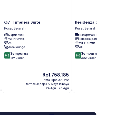
Q71
Residenza
Q71 Timeless Suite
Residenza dell'Oper
Timeless
dell'Opera
Pusat Sejarah
Pusat Sejarah
Suite
Pusat
Dapur kecil
Transportasi bandara
Pusat
Sejarah
Wi-Fi Gratis
Tersedia parkir
Sejarah
AC
Wi-Fi Gratis
Area lounge
AC
9.8
9.6
Sempurna
Sempurna
9,8
9,6
dari
dari
169 ulasan
302 ulasan
10,
10,
Sempurna,
Sempurna,
169
302
Harga
H
Rp1.758.185
R
ulasan
ulasan
sekarang
s
total Rp2.091.492
Rp1.758.185
R
termasuk pajak & biaya lainnya
termasuk paj
24 Agu - 25 Agu