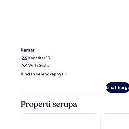
Kamar
Kapasitas 10
Wi-Fi Gratis
Rincian
Rincian selengkapnya
lebih
lanjut
Lihat harg
untuk
Kamar
Properti serupa
Be Mate Torino Centro
Residence Sac