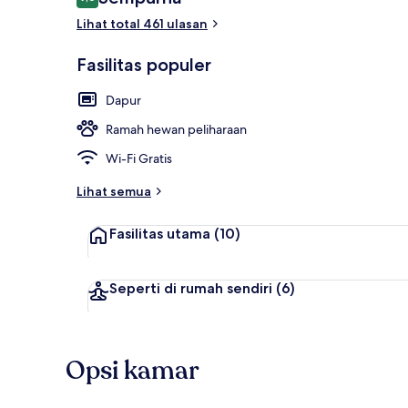
9,6 dari 10
Lihat total 461 ulasan
Fasilitas populer
Apartemen Del
Dapur
Ramah hewan peliharaan
Wi-Fi Gratis
Lihat semua
Fasilitas utama
(10)
Seperti di rumah sendiri
(6)
Opsi kamar