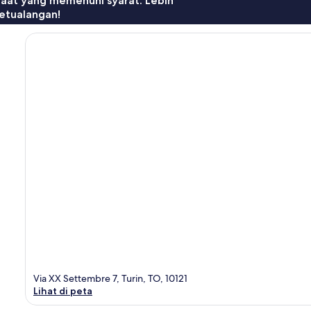
faat yang memenuhi syarat. Lebih
etualangan!
Via XX Settembre 7, Turin, TO, 10121
Lihat di peta