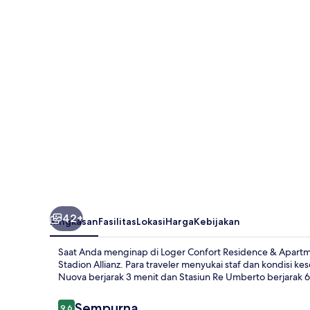
Residence
&
Apartments
42+
Ringkasan
Fasilitas
Lokasi
Harga
Kebijakan
Saat Anda menginap di Loger Confort Residence & Apartme
Stadion Allianz. Para traveler menyukai staf dan kondisi k
Nuova berjarak 3 menit dan Stasiun Re Umberto berjarak 6
Ulasan
Sempurna
9,6