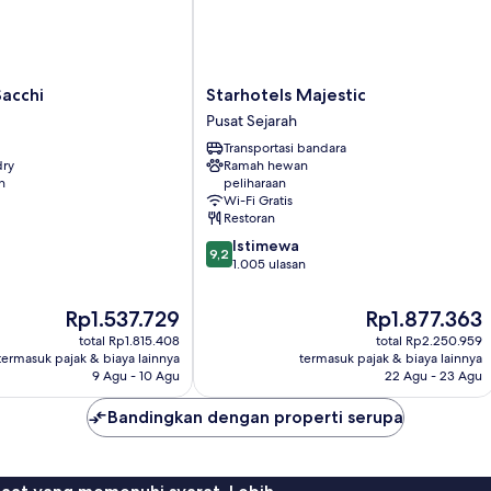
Starhotels
acchi
Starhotels Majestic
Majestic
Pusat Sejarah
Pusat
Transportasi bandara
Sejarah
dry
Ramah hewan
n
peliharaan
Wi-Fi Gratis
Restoran
9.2
Istimewa
9,2
dari
1.005 ulasan
10,
Istimewa,
Harga
Harga
Rp1.537.729
Rp1.877.363
1.005
sekarang
sekarang
total Rp1.815.408
total Rp2.250.959
ulasan
Rp1.537.729
Rp1.877.363
termasuk pajak & biaya lainnya
termasuk pajak & biaya lainnya
9 Agu - 10 Agu
22 Agu - 23 Agu
Bandingkan dengan properti serupa