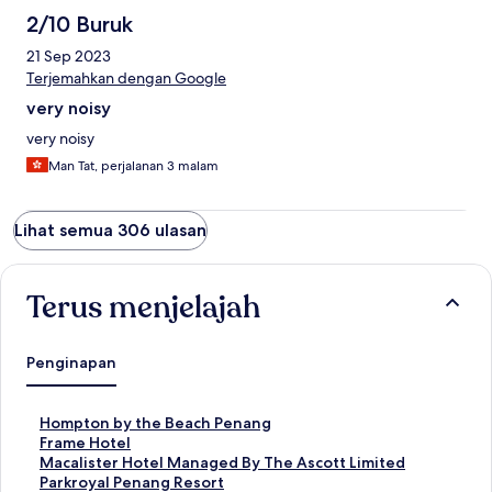
2/10 Buruk
21 Sep 2023
Terjemahkan dengan Google
very noisy
very noisy
Man Tat, perjalanan 3 malam
Lihat semua 306 ulasan
Terus menjelajah
Penginapan
T
Hompton by the Beach Penang
a
T
Frame Hotel
u
a
T
Macalister Hotel Managed By The Ascott Limited
t
u
a
T
Parkroyal Penang Resort