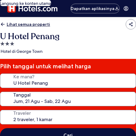
Langsung ke konten utama
Dapatkan aplikasinya
Lihat semua properti
U Hotel Penang
Properti
bintang
Hotel di George Town
3.0
Pilih tanggal untuk melihat harga
Ke mana?
Tanggal
Traveler
Cari