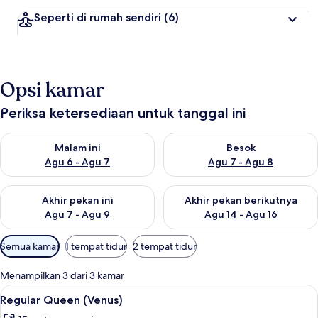
Seperti di rumah sendiri
(6)
Opsi kamar
Periksa ketersediaan untuk tanggal ini
Periksa ketersediaan untuk malam ini Agu 6 - Agu 7
Periksa ketersediaan untuk be
Malam ini
Besok
Agu 6 - Agu 7
Agu 7 - Agu 8
Periksa ketersediaan untuk akhir pekan ini Agu 7 - Agu 9
Periksa ketersediaan untuk ak
Akhir pekan ini
Akhir pekan berikutnya
Agu 7 - Agu 9
Agu 14 - Agu 16
Filter
Semua kamar
1 tempat tidur
2 tempat tidur
tersedia
untuk
Menampilkan 3 dari 3 kamar
kamar
Lihat
Brankas, meja kerja, dan seprai linen
9
Regular Queen (Venus)
semua