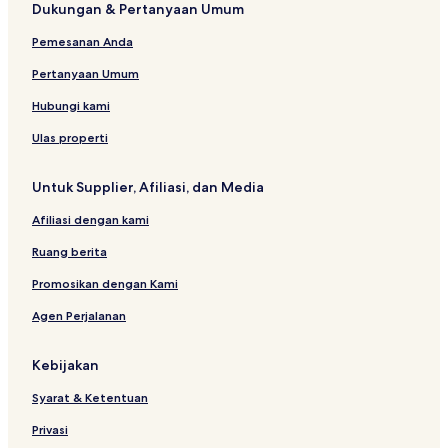
Dukungan & Pertanyaan Umum
i
n
r
o
&
s
l
m
g
r
S
e
Pemesanan Anda
i
g
e
y
t
e
r
P
Pertanyaan Umum
e
t
v
e
d
o
i
n
Hubungi kami
w
c
a
n
e
n
Ulas properti
d
g
A
Untuk Supplier, Afiliasi, dan Media
p
a
Afiliasi dengan kami
r
t
Ruang berita
m
e
Promosikan dengan Kami
n
Agen Perjalanan
t
s
Kebijakan
Syarat & Ketentuan
Privasi