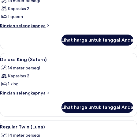
15 meter persegi
foto
Kapasitas 2
untuk
Regular
1 queen
Queen
Rincian
Rincian selengkapnya
(Venus)
lebih
lanjut
Lihat harga untuk tanggal Anda
untuk
Regular
Queen
Lihat
Brankas, meja kerja, dan seprai linen
12
(Venus)
Deluxe King (Saturn)
semua
14 meter persegi
foto
Kapasitas 2
untuk
Deluxe
1 king
King
Rincian
Rincian selengkapnya
(Saturn)
lebih
lanjut
Lihat harga untuk tanggal Anda
untuk
Deluxe
King
Lihat
Regular Twin (Luna) | Brankas, meja ker
5
(Saturn)
Regular Twin (Luna)
semua
14 meter persegi