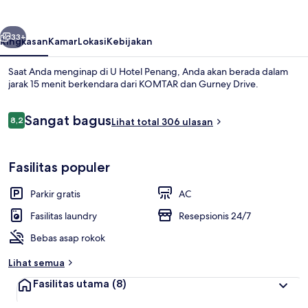
belumnya
Berikutnya
33+
Ringkasan
Kamar
Lokasi
Kebijakan
Saat Anda menginap di U Hotel Penang, Anda akan berada dalam
jarak 15 menit berkendara dari KOMTAR dan Gurney Drive.
Ulasan
Sangat bagus
8,2
Lihat total 306 ulasan
8,2 dari 10
Fasilitas populer
Fasilitas kamar
Parkir gratis
AC
Fasilitas laundry
Resepsionis 24/7
Bebas asap rokok
Lihat semua
Fasilitas utama
(8)