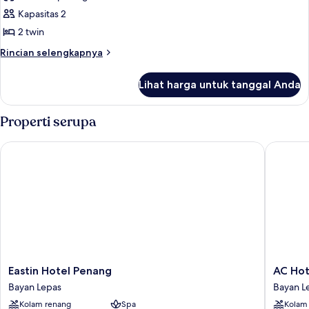
foto
Kapasitas 2
untuk
Regular
2 twin
Twin
Rincian
Rincian selengkapnya
(Luna)
lebih
lanjut
Lihat harga untuk tanggal Anda
untuk
Regular
Twin
Properti serupa
(Luna)
Eastin Hotel Penang
AC Hotel
Eastin
AC
Eastin Hotel Penang
AC Hot
Hotel
Hotel
Bayan Lepas
Bayan L
Penang
by
Kolam renang
Spa
Kolam
Bayan
Marriott