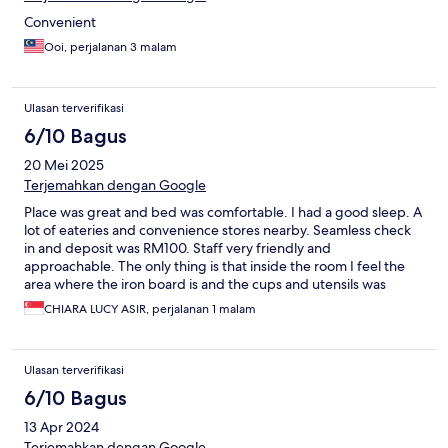
Convenient
Ooi, perjalanan 3 malam
Ulasan terverifikasi
6/10 Bagus
20 Mei 2025
Terjemahkan dengan Google
Place was great and bed was comfortable. I had a good sleep. A
lot of eateries and convenience stores nearby. Seamless check
in and deposit was RM100. Staff very friendly and
approachable. The only thing is that inside the room I feel the
area where the iron board is and the cups and utensils was
dusty. I feel the hotel can improve on this. Otherwise good stay.
CHIARA LUCY ASIR, perjalanan 1 malam
Will definitely stay again.
Ulasan terverifikasi
6/10 Bagus
13 Apr 2024
Terjemahkan dengan Google