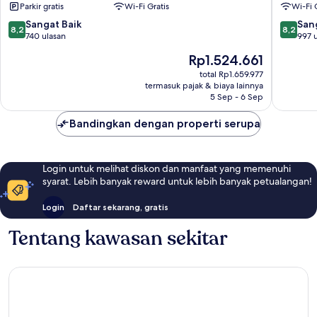
Parkir gratis
Wi-Fi Gratis
Wi-Fi 
Lepas
Penang
Bayan
8.2
8.2
Sangat Baik
San
8,2
8,2
Lepas
dari
dari
740 ulasan
997 
10,
10,
Harga
Rp1.524.661
Sangat
Sangat
sekarang
Baik,
Baik,
total Rp1.659.977
Rp1.524.661
termasuk pajak & biaya lainnya
740
997
5 Sep - 6 Sep
ulasan
ulasan
Bandingkan dengan properti serupa
Login untuk melihat diskon dan manfaat yang memenuhi
syarat. Lebih banyak reward untuk lebih banyak petualangan!
Login
Daftar sekarang, gratis
Tentang kawasan sekitar