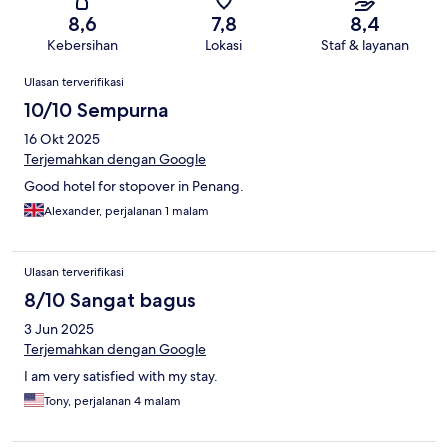
8,6
7,8
8,4
Kebersihan
Lokasi
Staf & layanan
Ulasan
Ulasan terverifikasi
10/10 Sempurna
16 Okt 2025
Terjemahkan dengan Google
Good hotel for stopover in Penang.
Alexander, perjalanan 1 malam
Ulasan terverifikasi
8/10 Sangat bagus
3 Jun 2025
Terjemahkan dengan Google
I am very satisfied with my stay.
Tony, perjalanan 4 malam