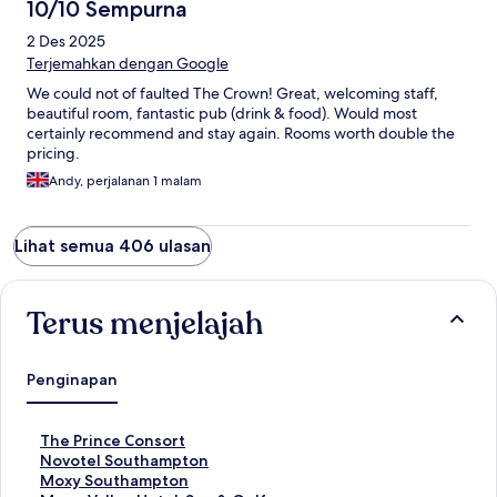
10/10 Sempurna
2 Des 2025
Terjemahkan dengan Google
We could not of faulted The Crown! Great, welcoming staff,
beautiful room, fantastic pub (drink & food). Would most
certainly recommend and stay again. Rooms worth double the
pricing.
Andy, perjalanan 1 malam
Lihat semua 406 ulasan
Terus menjelajah
Penginapan
T
The Prince Consort
a
T
Novotel Southampton
u
a
T
Moxy Southampton