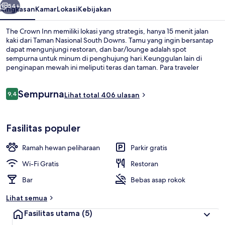
54+
Ringkasan
Kamar
Lokasi
Kebijakan
The Crown Inn memiliki lokasi yang strategis, hanya 15 menit jalan
kaki dari Taman Nasional South Downs. Tamu yang ingin bersantap
dapat mengunjungi restoran, dan bar/lounge adalah spot
sempurna untuk minum di penghujung hari.Keunggulan lain di
penginapan mewah ini meliputi teras dan taman. Para traveler
menyukai staf.
Ulasan
Sempurna
9,4
Lihat total 406 ulasan
9,4 dari 10
Melayani makan siang dan makan ma
Fasilitas populer
Ramah hewan peliharaan
Parkir gratis
Wi-Fi Gratis
Restoran
Bar
Bebas asap rokok
Lihat semua
Fasilitas utama
(5)