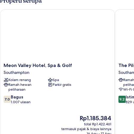
Properti serupa
Deluks
Meon Valley Hotel, Spa & Golf
The Pilgr
Meon
The
Meon Valley Hotel, Spa & Golf
The Pil
Valley
Pilgrim
Southampton
Southa
Hotel,
Inn
Kolam renang
Spa
Ramah
Spa
Southa
Ramah hewan
Parkir gratis
peliha
&
peliharaan
Wi-Fi 
Golf
7.0
9.2
Southampton
Bagus
Ist
7,0
9,2
dari
dari
1.007 ulasan
829 
10,
10,
Bagus,
Istimew
Harga
Rp1.185.384
1.007
829
sekarang
ulasan
ulasan
total Rp1.422.461
Rp1.185.384
termasuk pajak & biaya lainnya
16 Agu - 17 Agu