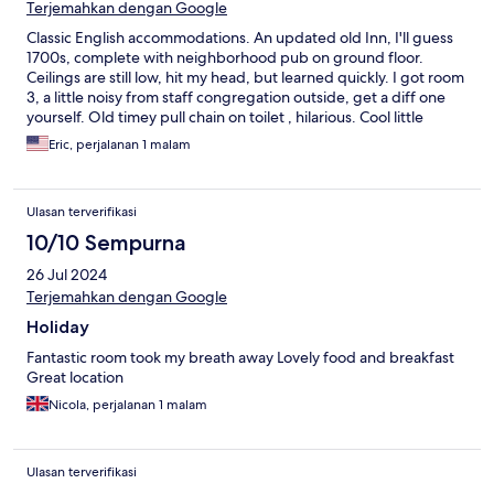
Terjemahkan dengan Google
Classic English accommodations. An updated old Inn, I'll guess
1700s, complete with neighborhood pub on ground floor.
Ceilings are still low, hit my head, but learned quickly. I got room
3, a little noisy from staff congregation outside, get a diff one
yourself. Old timey pull chain on toilet , hilarious. Cool little
village too, with fish n chips shop, but the fish n chips in The
Eric, perjalanan 1 malam
Crown Inn restaurant were great. We stayed here purposely for
the UK experience vs boring corporate hotel marble and glass
towers. Well worth the extra taxi fare.
Ulasan terverifikasi
10/10 Sempurna
26 Jul 2024
Terjemahkan dengan Google
Holiday
Fantastic room took my breath away Lovely food and breakfast
Great location
Nicola, perjalanan 1 malam
Ulasan terverifikasi