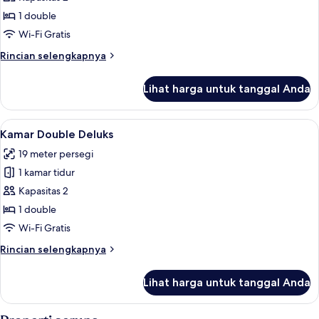
Double
1 double
Standar
Wi-Fi Gratis
Rincian
Rincian selengkapnya
lebih
lanjut
Lihat harga untuk tanggal Anda
untuk
Kamar
Double
Lihat
Kamar Double Deluks | Meja kerja, tira
13
Standar
Kamar Double Deluks
semua
19 meter persegi
foto
1 kamar tidur
untuk
Kamar
Kapasitas 2
Double
1 double
Deluks
Wi-Fi Gratis
Rincian
Rincian selengkapnya
lebih
lanjut
Lihat harga untuk tanggal Anda
untuk
Kamar
Double