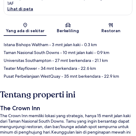
1AF
Lihat di peta
Peta
Yang ada di sekitar
Berkeliling
Restoran
Istana Bishops Waltham
- 3 mnt jalan kaki
- 0.3 km
Taman Nasional South Downs
- 10 mnt jalan kaki
- 0.9 km
Universitas Southampton
- 27 mnt berkendara
- 21.1 km
Teater Mayflower
- 34 mnt berkendara
- 22.6 km
Pusat Perbelanjaan WestQuay
- 35 mnt berkendara
- 22.9 km
Tentang properti ini
The Crown Inn
The Crown Inn memiliki lokasi yang strategis, hanya 15 menit jalan kaki
dari Taman Nasional South Downs. Tamu yang ingin bersantap dapat
mengunjungi restoran, dan bar/lounge adalah spot sempurna untuk
minum di penghujung hari.Keunggulan lain di penginapan mewah ini