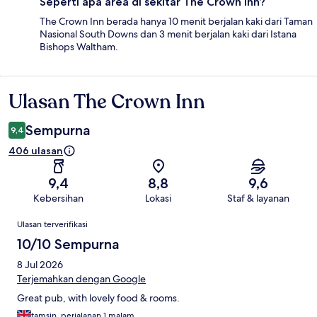
Seperti apa area di sekitar The Crown Inn?
The Crown Inn berada hanya 10 menit berjalan kaki dari Taman
Nasional South Downs dan 3 menit berjalan kaki dari Istana
Bishops Waltham.
Ulasan The Crown Inn
Ulasan
Sempurna
9,4
406 ulasan
9,4
8,8
9,6
Kebersihan
Lokasi
Staf & layanan
Ulasan
Ulasan terverifikasi
10/10 Sempurna
8 Jul 2026
Terjemahkan dengan Google
Great pub, with lovely food & rooms.
tamsin, perjalanan 1 malam