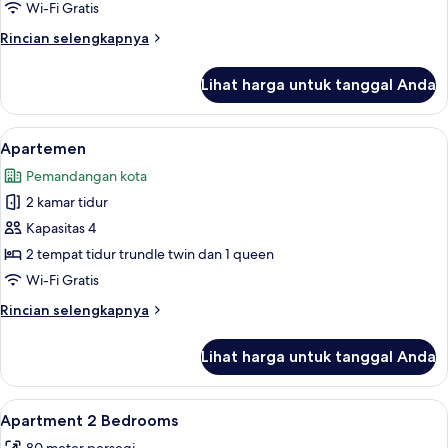
Wi-Fi Gratis
Rincian
Rincian selengkapnya
lebih
lanjut
Lihat harga untuk tanggal Anda
untuk
Kamar
Triple
Lihat
Apartemen | Meja kerja, kedap suara, s
8
Apartemen
semua
Pemandangan kota
foto
2 kamar tidur
untuk
Apartemen
Kapasitas 4
2 tempat tidur trundle twin dan 1 queen
Wi-Fi Gratis
Rincian
Rincian selengkapnya
lebih
lanjut
Lihat harga untuk tanggal Anda
untuk
Apartemen
Lihat
Meja kerja, kedap suara, setrika/meja s
6
Apartment 2 Bedrooms
semua