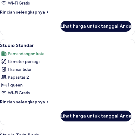
Keluarga
Wi-Fi Gratis
Rincian
Rincian selengkapnya
lebih
lanjut
Lihat harga untuk tanggal Anda
untuk
Studio
Keluarga
Lihat
Studio Standar | Meja kerja, kedap suar
7
Studio Standar
semua
Pemandangan kota
foto
15 meter persegi
untuk
Studio
1 kamar tidur
Standar
Kapasitas 2
1 queen
Wi-Fi Gratis
Rincian
Rincian selengkapnya
lebih
lanjut
Lihat harga untuk tanggal Anda
untuk
Studio
Standar
Lihat
Studio Twin Beds | Meja kerja, kedap su
4