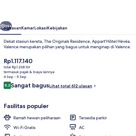
Residence,
Appart'Hôtel
Hévéa,
belumnya
Berikutnya
Valence
39+
Ringkasan
Kamar
Lokasi
Kebijakan
Dekat stasiun kereta, The Originals Residence, Appart'Hôtel Hévéa,
Valence merupakan pilihan yang bagus untuk menginap di Valence.
Harga
Rp1.117.140
saat
total Rp1.268.161
ini
termasuk pajak & biaya lainnya
Rp1.117.140
4 Sep - 5 Sep
Ulasan
Sangat bagus
8,2
Lihat total 612 ulasan
8,2 dari 10
Eksterior
Fasilitas populer
Ramah hewan peliharaan
Tersedia parkir
Wi-Fi Gratis
AC