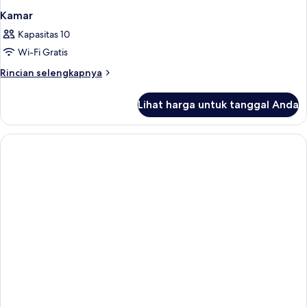
Kamar
Kapasitas 10
Wi-Fi Gratis
Rincian
Rincian selengkapnya
lebih
lanjut
Lihat harga untuk tanggal Anda
untuk
Kamar