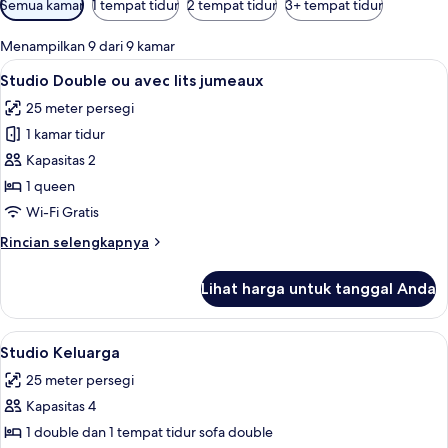
Semua kamar
1 tempat tidur
2 tempat tidur
3+ tempat tidur
tersedia
untuk
Menampilkan 9 dari 9 kamar
kamar
Lihat
Studio Double ou avec lits jumeaux | Me
9
Studio Double ou avec lits jumeaux
semua
25 meter persegi
foto
1 kamar tidur
untuk
Studio
Kapasitas 2
Double
1 queen
ou
Wi-Fi Gratis
avec
Rincian
Rincian selengkapnya
lits
lebih
jumeaux
lanjut
Lihat harga untuk tanggal Anda
untuk
Studio
Double
Lihat
Studio Keluarga | Meja kerja, kedap sua
4
ou
Studio Keluarga
semua
avec
25 meter persegi
lits
foto
jumeaux
Kapasitas 4
untuk
Studio
1 double dan 1 tempat tidur sofa double