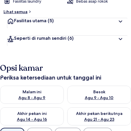
Fasilitas laundry
Bebas asap rokok
Lihat semua
Fasilitas utama
(5)
Seperti di rumah sendiri
(6)
Opsi kamar
Periksa ketersediaan untuk tanggal ini
Periksa ketersediaan untuk malam ini Agu 8 - Agu 9
Periksa ketersediaan untuk be
Malam ini
Besok
Agu 8 - Agu 9
Agu 9 - Agu 10
Periksa ketersediaan untuk akhir pekan ini Agu 14 - Agu 16
Periksa ketersediaan untuk ak
Akhir pekan ini
Akhir pekan berikutnya
Agu 14 - Agu 16
Agu 21 - Agu 23
Filter