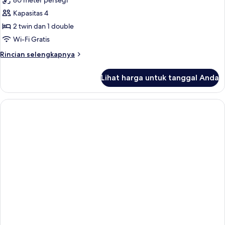
80 meter persegi
foto
Kapasitas 4
untuk
Apartment
2 twin dan 1 double
2
Wi-Fi Gratis
Bedrooms
Rincian
Rincian selengkapnya
lebih
lanjut
Lihat harga untuk tanggal Anda
untuk
Apartment
2
Bedrooms