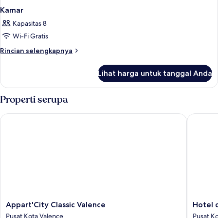
Kamar
Kapasitas 8
Wi-Fi Gratis
Rincian
Rincian selengkapnya
lebih
lanjut
Lihat harga untuk tanggal Anda
untuk
Kamar
Properti serupa
Appart'City Classic Valence
Hotel de
Appart'City
Hotel
Appart'City Classic Valence
Hotel 
Classic
de
Pusat Kota Valence
Pusat K