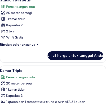
Studio Twin Beds
semua
Pemandangan kota
foto
20 meter persegi
untuk
Studio
1 kamar tidur
Twin
Kapasitas 2
Beds
2 twin
Wi-Fi Gratis
Rincian
Rincian selengkapnya
lebih
lanjut
Lihat harga untuk tanggal Anda
untuk
Studio
Twin
Lihat
Kamar Triple | Meja kerja, kedap suara,
4
Beds
Kamar Triple
semua
Pemandangan kota
foto
20 meter persegi
untuk
Kamar
1 kamar tidur
Triple
Kapasitas 3
1 queen dan 1 tempat tidur trundle twin ATAU 1 queen