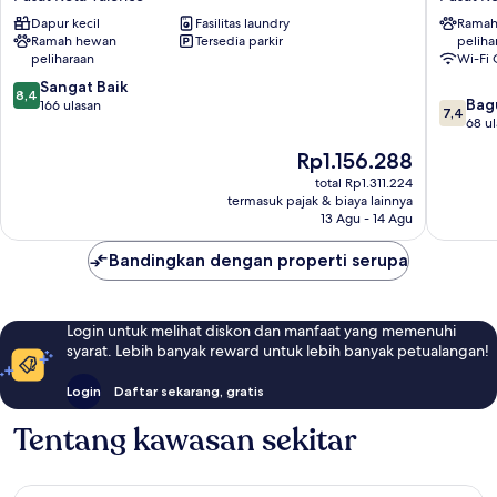
Valence
Lyon
Dapur kecil
Fasilitas laundry
Ramah
Pusat
Pusat
Ramah hewan
Tersedia parkir
peliha
Kota
Kota
peliharaan
Wi-Fi 
Valence
Valence
8.4
Sangat Baik
8,4
7.4
Bag
dari
166 ulasan
7,4
dari
68 u
10,
10,
Sangat
Harga
Rp1.156.288
Bagus,
Baik,
sekarang
68
total Rp1.311.224
166
Rp1.156.288
termasuk pajak & biaya lainnya
ulasan
ulasan
13 Agu - 14 Agu
Bandingkan dengan properti serupa
Login untuk melihat diskon dan manfaat yang memenuhi
syarat. Lebih banyak reward untuk lebih banyak petualangan!
Login
Daftar sekarang, gratis
Tentang kawasan sekitar