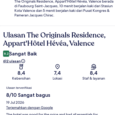
The Originals Residence, Appart'Hôtel Hévéa, Valence berada
di Faubourg Saint-Jacques, 10 menit berjalan kaki dari Stasiun
Kota Valence dan 5 menit berjalan kaki dari Pusat Kongres &
Pameran Jacques Chirac.
Ulasan The Originals Residence,
Ulasan
Appart'Hôtel Hévéa, Valence
Sangat Baik
8,2
612 ulasan
8,4
7,4
8,4
Kebersihan
Lokasi
Staf & layanan
Ulasan
Ulasan terverifikasi
8/10 Sangat bagus
19 Jul 2026
Terjemahkan dengan Google
The hotel was good for the price and had all essentials for