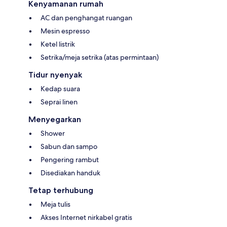
Kenyamanan rumah
AC dan penghangat ruangan
Mesin espresso
Ketel listrik
Setrika/meja setrika (atas permintaan)
Tidur nyenyak
Kedap suara
Seprai linen
Menyegarkan
Shower
Sabun dan sampo
Pengering rambut
Disediakan handuk
Tetap terhubung
Meja tulis
Akses Internet nirkabel gratis