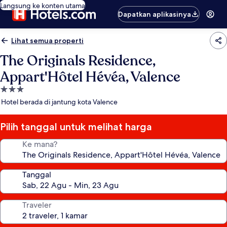
Langsung ke konten utama
Dapatkan aplikasinya
Lihat semua properti
The Originals Residence,
Appart'Hôtel Hévéa, Valence
Properti
bintang
Hotel berada di jantung kota Valence
3.0
Pilih tanggal untuk melihat harga
Ke mana?
Tanggal
Traveler