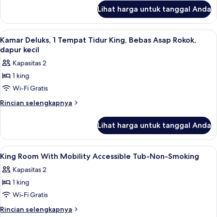
lanjut
Tempat
Lihat harga untuk tanggal Anda
untuk
Tidur
Kamar
Double,
Standar,
Lihat
Wi-Fi gratis dan seprai linen
10
Boleh
2
Kamar Deluks, 1 Tempat Tidur King, Bebas Asap Rokok,
semua
Tempat
Merokok
dapur kecil
Tidur
foto
Kapasitas 2
Double,
untuk
Boleh
1 king
Kamar
Merokok
Wi-Fi Gratis
Deluks,
1
Rincian
Rincian selengkapnya
lebih
Tempat
lanjut
Tidur
Lihat harga untuk tanggal Anda
untuk
King,
Kamar
Bebas
Deluks,
Lihat
Wi-Fi gratis dan seprai linen
3
1
Asap
King Room With Mobility Accessible Tub-Non-Smoking
semua
Tempat
Rokok,
Kapasitas 2
Tidur
foto
dapur
King,
1 king
untuk
kecil
Bebas
King
Wi-Fi Gratis
Asap
Room
Rokok,
Rincian
Rincian selengkapnya
dapur