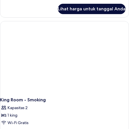
With
lebih
kecil
lanjut
Mobility
Lihat harga untuk tanggal Anda
untuk
Accessible
King
Tub-
Room
Non-
With
Mobility
Smoking
Accessible
Tub-
Non-
Smoking
King Room - Smoking
Kapasitas 2
1 king
Wi-Fi Gratis