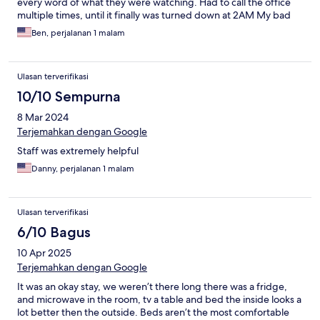
every word of what they were watching. Had to call the office
multiple times, until it finally was turned down at 2AM My bad
for staying in a Motel 6 I guess.
Ben, perjalanan 1 malam
Ulasan terverifikasi
10/10 Sempurna
8 Mar 2024
Terjemahkan dengan Google
Staff was extremely helpful
Danny, perjalanan 1 malam
Ulasan terverifikasi
6/10 Bagus
10 Apr 2025
Terjemahkan dengan Google
It was an okay stay, we weren’t there long there was a fridge,
and microwave in the room, tv a table and bed the inside looks a
lot better then the outside. Beds aren’t the most comfortable