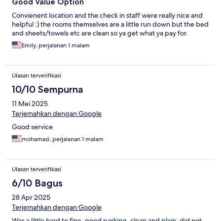
Good Value Option
Convienent location and the check in staff were really nice and
helpful :) the rooms themselves are a little run down but the bed
and sheets/towels etc are clean so ya get what ya pay for.
Emily, perjalanan 1 malam
Ulasan terverifikasi
10/10 Sempurna
11 Mei 2025
Terjemahkan dengan Google
Good service
mohamad, perjalanan 1 malam
Ulasan terverifikasi
6/10 Bagus
28 Apr 2025
Terjemahkan dengan Google
Was a little hard to fine, good parking, clean and plain, did not