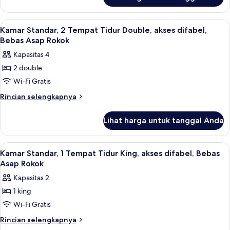
untuk
Tidur
Kamar
King,
Standar,
Lihat
Wi-Fi gratis dan seprai linen
13
Bebas
1
Kamar Standar, 2 Tempat Tidur Double, akses difabel,
semua
Tempat
Asap
Bebas Asap Rokok
Tidur
foto
Rokok
Kapasitas 4
King,
untuk
Bebas
2 double
Kamar
Asap
Wi-Fi Gratis
Standar,
Rokok
2
Rincian
Rincian selengkapnya
lebih
Tempat
lanjut
Tidur
Lihat harga untuk tanggal Anda
untuk
Double,
Kamar
akses
Standar,
Lihat
Wi-Fi gratis dan seprai linen
12
2
difabel,
Kamar Standar, 1 Tempat Tidur King, akses difabel, Bebas
semua
Tempat
Asap Rokok
Bebas
Tidur
foto
Asap
Kapasitas 2
Double,
untuk
Rokok
akses
1 king
Kamar
difabel,
Wi-Fi Gratis
Standar,
Bebas
Asap
1
Rincian
Rincian selengkapnya
Rokok
lebih