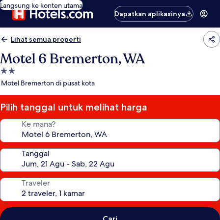
Langsung ke konten utama
Dapatkan aplikasinya
Lihat semua properti
Motel 6 Bremerton, WA
Properti
bintang
Motel Bremerton di pusat kota
2.0
Pilih tanggal untuk melihat harga
Ke mana?
Tanggal
Traveler
Cari