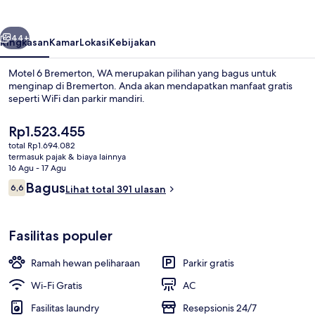
WA
belumnya
Berikutnya
44+
Ringkasan
Kamar
Lokasi
Kebijakan
Motel 6 Bremerton, WA merupakan pilihan yang bagus untuk
menginap di Bremerton. Anda akan mendapatkan manfaat gratis
seperti WiFi dan parkir mandiri.
Harga
Rp1.523.455
saat
total Rp1.694.082
ini
termasuk pajak & biaya lainnya
Rp1.523.455
16 Agu - 17 Agu
Ulasan
Bagus
6,6
Lihat total 391 ulasan
Wi-Fi gratis dan seprai linen
6,6 dari 10
Fasilitas populer
Ramah hewan peliharaan
Parkir gratis
Wi-Fi Gratis
AC
Fasilitas laundry
Resepsionis 24/7