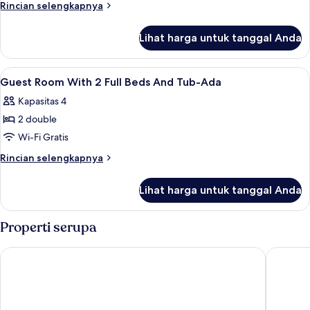
Rincian
Rincian selengkapnya
lebih
lanjut
Lihat harga untuk tanggal Anda
untuk
King
Room
Lihat
Wi-Fi gratis dan seprai linen
4
-
Guest Room With 2 Full Beds And Tub-Ada
semua
Smoking
Kapasitas 4
foto
2 double
untuk
Guest
Wi-Fi Gratis
Room
Rincian
Rincian selengkapnya
With
lebih
lanjut
2
Lihat harga untuk tanggal Anda
untuk
Full
Guest
Beds
Room
Properti serupa
And
With
2
Tub-
Super 8 by Wyndham Bremerton
Baymont
Full
Ada
Beds
And
Tub-
Ada