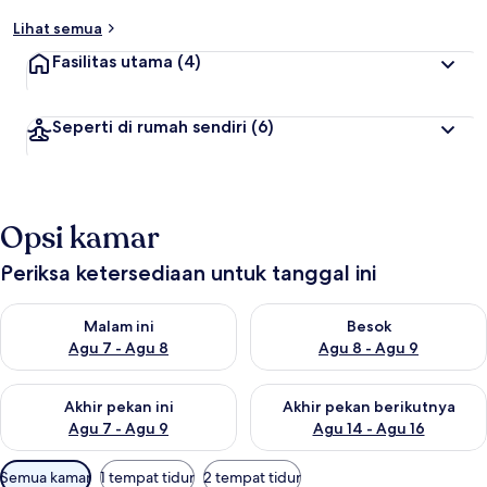
Lihat semua
Fasilitas utama
(4)
Seperti di rumah sendiri
(6)
Opsi kamar
Periksa ketersediaan untuk tanggal ini
Periksa ketersediaan untuk malam ini Agu 7 - Agu 8
Periksa ketersediaan untuk be
Malam ini
Besok
Agu 7 - Agu 8
Agu 8 - Agu 9
Periksa ketersediaan untuk akhir pekan ini Agu 7 - Agu 9
Periksa ketersediaan untuk ak
Akhir pekan ini
Akhir pekan berikutnya
Agu 7 - Agu 9
Agu 14 - Agu 16
Filter
Semua kamar
1 tempat tidur
2 tempat tidur