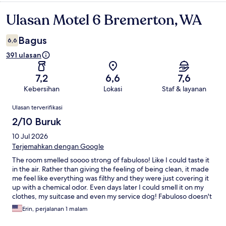
Ulasan Motel 6 Bremerton, WA
Ulasan
Bagus
6,6
391 ulasan
7,2
6,6
7,6
Kebersihan
Lokasi
Staf & layanan
Ulasan
Ulasan terverifikasi
2/10 Buruk
10 Jul 2026
Terjemahkan dengan Google
The room smelled soooo strong of fabuloso! Like I could taste it
in the air. Rather than giving the feeling of being clean, it made
me feel like everything was filthy and they were just covering it
up with a chemical odor. Even days later I could smell it on my
clothes, my suitcase and even my service dog! Fabuloso doesn't
actually clean anything, they need to switch to a real cleaner that
Erin, perjalanan 1 malam
actually disinfects!