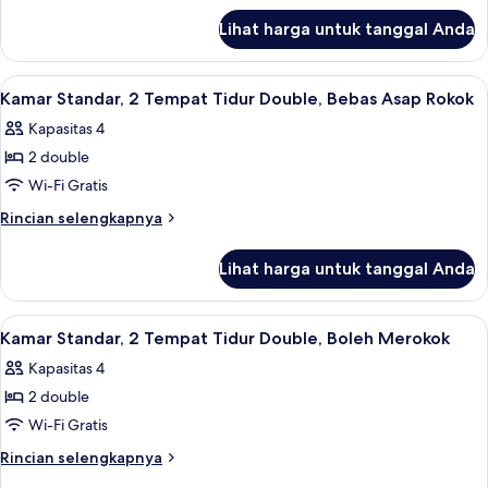
Tempat
lanjut
Tidur
Lihat harga untuk tanggal Anda
untuk
King,
Kamar
akses
Standar,
Lihat
Wi-Fi gratis dan seprai linen
12
1
difabel,
Kamar Standar, 2 Tempat Tidur Double, Bebas Asap Rokok
semua
Tempat
Bebas
Kapasitas 4
Tidur
foto
Asap
King,
2 double
untuk
Rokok
akses
Kamar
Wi-Fi Gratis
difabel,
Standar,
Bebas
Rincian
Rincian selengkapnya
Asap
2
lebih
Rokok
lanjut
Tempat
Lihat harga untuk tanggal Anda
untuk
Tidur
Kamar
Double,
Standar,
Lihat
Wi-Fi gratis dan seprai linen
14
Bebas
2
Kamar Standar, 2 Tempat Tidur Double, Boleh Merokok
semua
Tempat
Asap
Kapasitas 4
Tidur
foto
Rokok
Double,
2 double
untuk
Bebas
Kamar
Wi-Fi Gratis
Asap
Standar,
Rokok
Rincian
Rincian selengkapnya
2
lebih