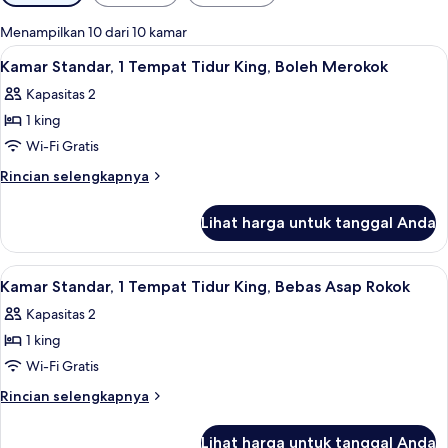
tersedia
untuk
Menampilkan 10 dari 10 kamar
kamar
Lihat
Wi-Fi gratis dan seprai linen
12
Kamar Standar, 1 Tempat Tidur King, Boleh Merokok
semua
Kapasitas 2
foto
1 king
untuk
Kamar
Wi-Fi Gratis
Standar,
Rincian
Rincian selengkapnya
1
lebih
lanjut
Tempat
Lihat harga untuk tanggal Anda
untuk
Tidur
Kamar
King,
Standar,
Lihat
Wi-Fi gratis dan seprai linen
10
Boleh
1
Kamar Standar, 1 Tempat Tidur King, Bebas Asap Rokok
semua
Tempat
Merokok
Kapasitas 2
Tidur
foto
King,
1 king
untuk
Boleh
Kamar
Wi-Fi Gratis
Merokok
Standar,
Rincian
Rincian selengkapnya
1
lebih
lanjut
Tempat
Lihat harga untuk tanggal Anda