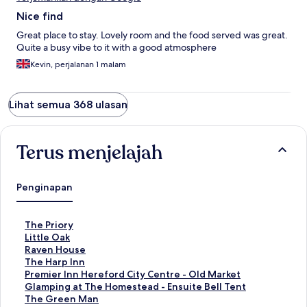
Nice find
Great place to stay. Lovely room and the food served was great.
Quite a busy vibe to it with a good atmosphere
Kevin, perjalanan 1 malam
Lihat semua 368 ulasan
Terus menjelajah
Penginapan
T
The Priory
a
T
Little Oak
u
a
T
Raven House
t
u
a
T
The Harp Inn
a
t
u
a
T
Premier Inn Hereford City Centre - Old Market
n
a
t
u
a
T
Glamping at The Homestead - Ensuite Bell Tent
S
n
a
t
u
a
T
The Green Man