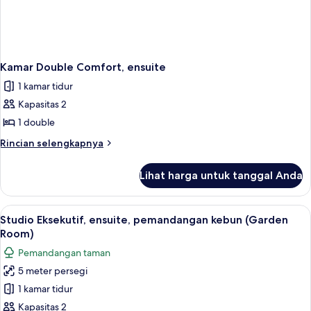
Kamar Double Comfort, ensuite
1 kamar tidur
Kapasitas 2
1 double
Rincian
Rincian selengkapnya
lebih
lanjut
Lihat harga untuk tanggal Anda
untuk
Kamar
Double
Lihat
Studio Eksekutif, ensuite, pemandan
2
Comfort,
Studio Eksekutif, ensuite, pemandangan kebun (Garden
semua
ensuite
Room)
foto
Pemandangan taman
untuk
5 meter persegi
Studio
1 kamar tidur
Eksekutif,
ensuite,
Kapasitas 2