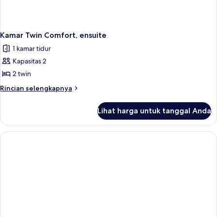
Kamar Twin Comfort, ensuite
1 kamar tidur
Kapasitas 2
2 twin
Rincian
Rincian selengkapnya
lebih
lanjut
Lihat harga untuk tanggal Anda
untuk
Kamar
Twin
Comfort,
ensuite