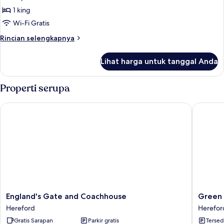
pemandangan
1 king
kebun
Wi-Fi Gratis
(Garden
Rincian
Rincian selengkapnya
Room)
lebih
lanjut
Lihat harga untuk tanggal Anda
untuk
Studio
Eksekutif,
Properti serupa
ensuite,
pemandangan
England's Gate and Coachhouse
Green D
kebun
(Garden
Room)
England's
Green
England's Gate and Coachhouse
Green 
Gate
Dragon
Hereford
Herefor
and
Hotel
Gratis Sarapan
Parkir gratis
Tersed
Coachhouse
Herefor