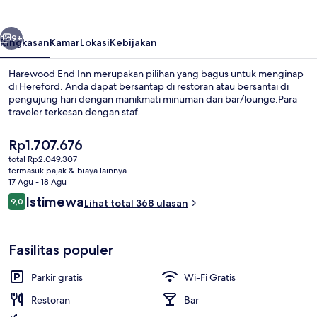
belumnya
Berikutnya
9+
Ringkasan
Kamar
Lokasi
Kebijakan
Harewood End Inn merupakan pilihan yang bagus untuk menginap
di Hereford. Anda dapat bersantap di restoran atau bersantai di
pengujung hari dengan manikmati minuman dari bar/lounge.Para
traveler terkesan dengan staf.
Harga
Rp1.707.676
saat
total Rp2.049.307
ini
termasuk pajak & biaya lainnya
Rp1.707.676
17 Agu - 18 Agu
Lounge
Ulasan
Istimewa
9,0
Lihat total 368 ulasan
9,0 dari 10
Fasilitas populer
Parkir gratis
Wi-Fi Gratis
Restoran
Bar