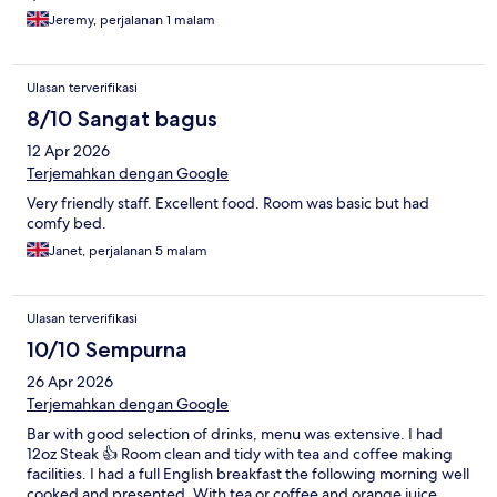
Jeremy, perjalanan 1 malam
Ulasan terverifikasi
8/10 Sangat bagus
12 Apr 2026
Terjemahkan dengan Google
Very friendly staff. Excellent food. Room was basic but had
comfy bed.
Janet, perjalanan 5 malam
Ulasan terverifikasi
10/10 Sempurna
26 Apr 2026
Terjemahkan dengan Google
Bar with good selection of drinks, menu was extensive. I had
12oz Steak 👍 Room clean and tidy with tea and coffee making
facilities. I had a full English breakfast the following morning well
cooked and presented. With tea or coffee and orange juice