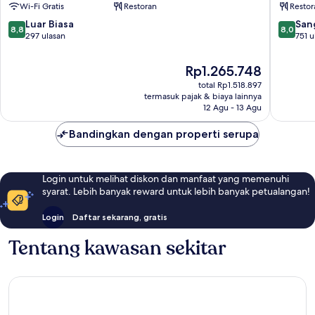
Wi-Fi Gratis
Restoran
Restor
Hereford
8.8
8.0
Luar Biasa
San
8,8
8,0
dari
dari
297 ulasan
751 u
10,
10,
Luar
Sangat
Harga
Rp1.265.748
Biasa,
Baik,
sekarang
total Rp1.518.897
297
751
Rp1.265.748
termasuk pajak & biaya lainnya
ulasan
ulasan
12 Agu - 13 Agu
Bandingkan dengan properti serupa
Login untuk melihat diskon dan manfaat yang memenuhi
syarat. Lebih banyak reward untuk lebih banyak petualangan!
Login
Daftar sekarang, gratis
Tentang kawasan sekitar