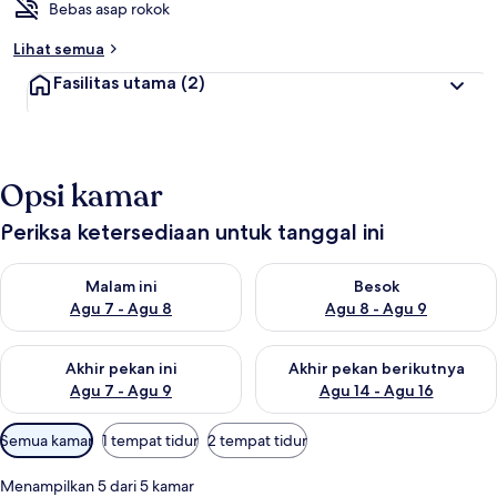
Bebas asap rokok
Lihat semua
Fasilitas utama
(2)
Opsi kamar
Periksa ketersediaan untuk tanggal ini
Periksa ketersediaan untuk malam ini Agu 7 - Agu 8
Periksa ketersediaan untuk be
Malam ini
Besok
Agu 7 - Agu 8
Agu 8 - Agu 9
Periksa ketersediaan untuk akhir pekan ini Agu 7 - Agu 9
Periksa ketersediaan untuk ak
Akhir pekan ini
Akhir pekan berikutnya
Agu 7 - Agu 9
Agu 14 - Agu 16
Filter
Semua kamar
1 tempat tidur
2 tempat tidur
tersedia
untuk
Menampilkan 5 dari 5 kamar