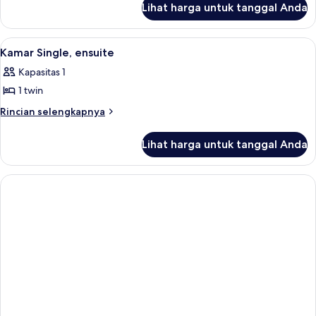
Lihat harga untuk tanggal Anda
untuk
Kamar
Double
Lihat
Kamar Single, ensuite
1
Superior,
Kamar Single, ensuite
semua
ensuite
Kapasitas 1
foto
1 twin
untuk
Kamar
Rincian
Rincian selengkapnya
lebih
Single,
lanjut
ensuite
Lihat harga untuk tanggal Anda
untuk
Kamar
Single,
ensuite