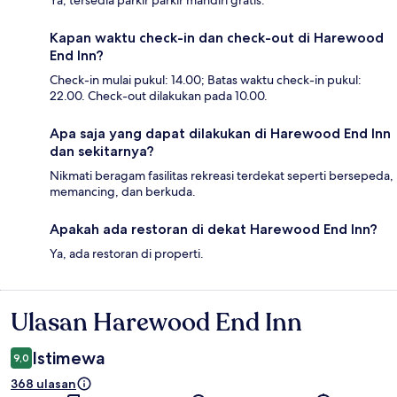
Ya, tersedia parkir parkir mandiri gratis.
Kapan waktu check-in dan check-out di Harewood
End Inn?
Check-in mulai pukul: 14.00; Batas waktu check-in pukul:
22.00. Check-out dilakukan pada 10.00.
Apa saja yang dapat dilakukan di Harewood End Inn
dan sekitarnya?
Nikmati beragam fasilitas rekreasi terdekat seperti bersepeda,
memancing, dan berkuda.
Apakah ada restoran di dekat Harewood End Inn?
Ya, ada restoran di properti.
Ulasan Harewood End Inn
Ulasan
Istimewa
9,0
368 ulasan