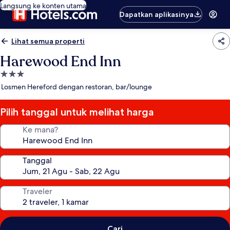
Langsung ke konten utama
Dapatkan aplikasinya
Lihat semua properti
Harewood End Inn
Properti
bintang
Losmen Hereford dengan restoran, bar/lounge
3.0
Pilih tanggal untuk melihat harga
Ke mana?
Tanggal
Traveler
Cari