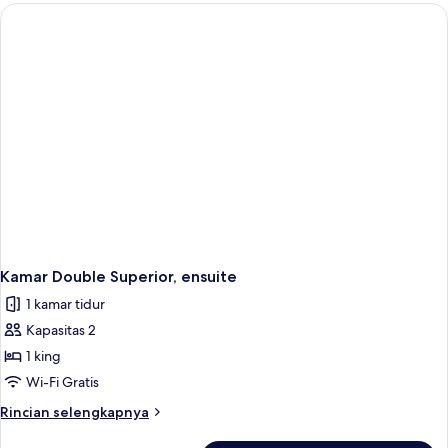
kamar
Kamar Double Superior, ensuite
1 kamar tidur
Kapasitas 2
1 king
Wi-Fi Gratis
Rincian
Rincian selengkapnya
lebih
lanjut