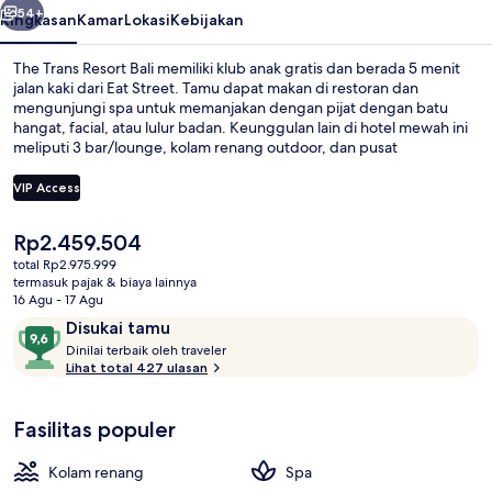
54+
Ringkasan
Kamar
Lokasi
Kebijakan
The Trans Resort Bali memiliki klub anak gratis dan berada 5 menit
jalan kaki dari Eat Street. Tamu dapat makan di restoran dan
mengunjungi spa untuk memanjakan dengan pijat dengan batu
hangat, facial, atau lulur badan. Keunggulan lain di hotel mewah ini
meliputi 3 bar/lounge, kolam renang outdoor, dan pusat
kebugaran. Para traveler menyukai staf.
VIP Access
Harga
Rp2.459.504
Vila Mewah, kolam renang pribadi | 1 
saat
total Rp2.975.999
ini
termasuk pajak & biaya lainnya
Rp2.459.504
16 Agu - 17 Agu
Ulasan
9,6
Disukai tamu
D
dari
Dinilai terbaik oleh traveler
i
Lihat total 427 ulasan
10,
n
Disukai
i
tamu
Fasilitas populer
l
a
i
Kolam renang
Spa