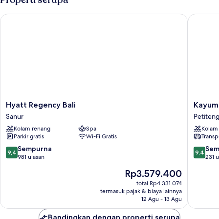
Premier
(Ultimate)
Hyatt Regency Bali
Kayumas
Hyatt
Kayuma
Hyatt Regency Bali
Kayuma
Regency
Seminya
Sanur
Petiten
Bali
Resort
Kolam renang
Spa
Kolam
Sanur
Petiten
Parkir gratis
Wi-Fi Gratis
Transp
9.4
9.4
Sempurna
Sem
9,4
9,4
dari
dari
981 ulasan
231 u
10,
10,
Harga
Rp3.579.400
Sempurna,
Sempur
sekarang
981
231
total Rp4.331.074
Rp3.579.400
termasuk pajak & biaya lainnya
ulasan
ulasan
12 Agu - 13 Agu
Bandingkan dengan properti serupa