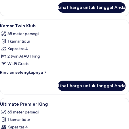
lanjut
Lihat harga untuk tanggal Anda
untuk
Kamar
Twin
Lihat
Lounge eksekutif
13
Premier
Kamar Twin Klub
semua
65 meter persegi
foto
1 kamar tidur
untuk
Kamar
Kapasitas 4
Twin
2 twin ATAU 1 king
Klub
Wi-Fi Gratis
Rincian
Rincian selengkapnya
lebih
lanjut
Lihat harga untuk tanggal Anda
untuk
Kamar
Twin
Lihat
1 kamar tidur, seprai premium, bantal
10
Klub
Ultimate Premier King
semua
65 meter persegi
foto
1 kamar tidur
untuk
Ultimate
Kapasitas 4