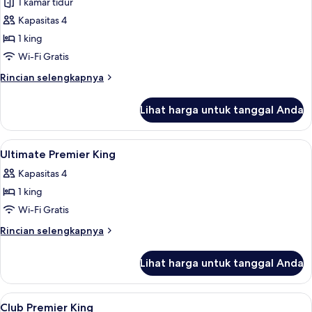
Vila
1 kamar tidur
Mewah,
Kapasitas 4
kolam
1 king
renang
Wi-Fi Gratis
pribadi
Rincian
Rincian selengkapnya
lebih
lanjut
Lihat harga untuk tanggal Anda
untuk
Vila
Mewah,
Lihat
1 kamar tidur, seprai premium, bantal
7
kolam
Ultimate Premier King
semua
renang
Kapasitas 4
pribadi
foto
1 king
untuk
Ultimate
Wi-Fi Gratis
Premier
Rincian
Rincian selengkapnya
King
lebih
lanjut
Lihat harga untuk tanggal Anda
untuk
Ultimate
Premier
Lihat
Lounge eksekutif
10
King
Club Premier King