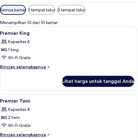
Filter
Semua kamar
1 tempat tidur
2 tempat tidur
tersedia
untuk
Menampilkan 10 dari 10 kamar
kamar
Lihat
1 kamar tidur, seprai premium, bantal
18
Premier King
semua
Kapasitas 4
foto
1 king
untuk
Premier
Wi-Fi Gratis
King
Rincian
Rincian selengkapnya
lebih
lanjut
Lihat harga untuk tanggal Anda
untuk
Premier
King
Lihat
1 kamar tidur, seprai premium, bantal
9
Premier Twin
semua
Kapasitas 4
foto
2 twin
untuk
Premier
Wi-Fi Gratis
Twin
Rincian
Rincian selengkapnya