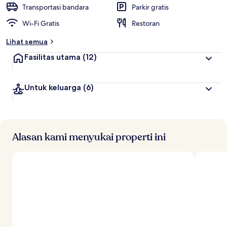
t
Transportasi bandara
Parkir gratis
e
Wi-Fi Gratis
Restoran
r
b
Lihat semua
a
i
Fasilitas utama
(12)
k
o
Untuk keluarga
(6)
l
e
h
t
r
Alasan kami menyukai properti ini
a
v
e
l
e
r