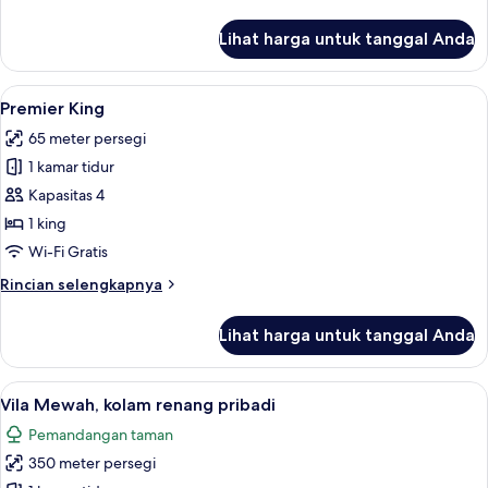
lebih
lanjut
Lihat harga untuk tanggal Anda
untuk
Premier
Twin
Lihat
1 kamar tidur, seprai premium, bantal
9
Premier King
semua
65 meter persegi
foto
1 kamar tidur
untuk
Premier
Kapasitas 4
King
1 king
Wi-Fi Gratis
Rincian
Rincian selengkapnya
lebih
lanjut
Lihat harga untuk tanggal Anda
untuk
Premier
King
Lihat
Vila Mewah, kolam renang pribadi | 
8
Vila Mewah, kolam renang pribadi
semua
Pemandangan taman
foto
350 meter persegi
untuk