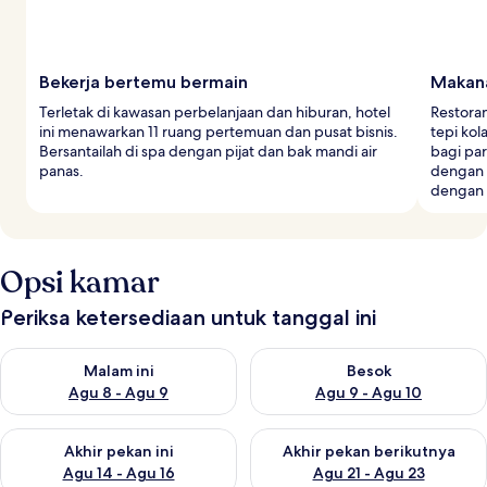
Bekerja bertemu bermain
Makana
Terletak di kawasan perbelanjaan dan hiburan, hotel
Restoran
ini menawarkan 11 ruang pertemuan dan pusat bisnis.
tepi ko
Bersantailah di spa dengan pijat dan bak mandi air
bagi par
panas.
dengan 
dengan b
Opsi kamar
Periksa ketersediaan untuk tanggal ini
Periksa ketersediaan untuk malam ini Agu 8 - Agu 9
Periksa ketersediaan untuk be
Malam ini
Besok
Agu 8 - Agu 9
Agu 9 - Agu 10
Periksa ketersediaan untuk akhir pekan ini Agu 14 - Agu 16
Periksa ketersediaan untuk ak
Akhir pekan ini
Akhir pekan berikutnya
Agu 14 - Agu 16
Agu 21 - Agu 23