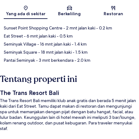
Peta
Yang ada di sekitar
Berkeliling
Restoran
Sunset Point Shopping Centre
- 2 mnt jalan kaki
- 0.2 km
Eat Street
- 6 mnt jalan kaki
- 0.5 km
Seminyak Village
- 16 mnt jalan kaki
- 1.4 km
Seminyak Square
- 18 mnt jalan kaki
- 1.5 km
Pantai Seminyak
- 3 mnt berkendara
- 2.0 km
Tentang properti ini
The Trans Resort Bali
The Trans Resort Bali memiliki klub anak gratis dan berada 5 menit jalan
kaki dari Eat Street. Tamu dapat makan di restoran dan mengunjungi
spa untuk memanjakan dengan pijat dengan batu hangat, facial, atau
lulur badan. Keunggulan lain di hotel mewah ini meliputi 3 bar/lounge,
kolam renang outdoor, dan pusat kebugaran. Para traveler menyukai
staf.