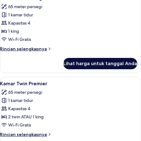
semua
65 meter persegi
foto
1 kamar tidur
untuk
Club
Kapasitas 4
Premier
1 king
King
Wi-Fi Gratis
Rincian
Rincian selengkapnya
lebih
lanjut
Lihat harga untuk tanggal Anda
untuk
Club
Premier
Lihat
1 kamar tidur, seprai premium, bantal
11
King
Kamar Twin Premier
semua
65 meter persegi
foto
1 kamar tidur
untuk
Kamar
Kapasitas 4
Twin
2 twin ATAU 1 king
Premier
Wi-Fi Gratis
Rincian
Rincian selengkapnya
lebih