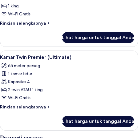
Premier
1 king
King
Wi-Fi Gratis
Rincian
Rincian selengkapnya
lebih
lanjut
Lihat harga untuk tanggal Anda
untuk
Ultimate
Premier
Lihat
1 kamar tidur, seprai premium, bantal
11
King
Kamar Twin Premier (Ultimate)
semua
65 meter persegi
foto
1 kamar tidur
untuk
Kamar
Kapasitas 4
Twin
2 twin ATAU 1 king
Premier
Wi-Fi Gratis
(Ultimate)
Rincian
Rincian selengkapnya
lebih
lanjut
Lihat harga untuk tanggal Anda
untuk
Kamar
Twin
Properti serupa