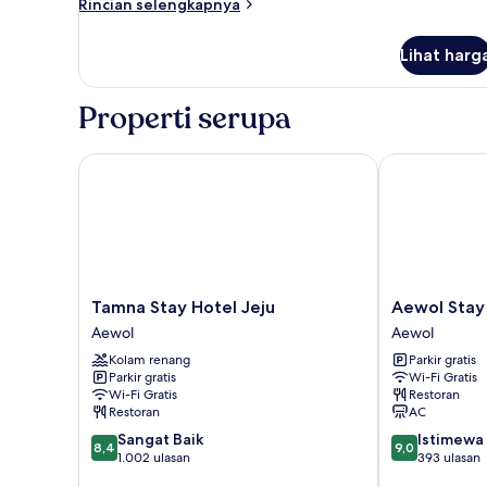
Rincian
Rincian selengkapnya
Sea
lebih
lanjut
View
Lihat harg
untuk
Family
Deluxe
Properti serupa
Sea
View
Tamna Stay Hotel Jeju
Aewol Stay in
Tamna
Aewol
Tamna Stay Hotel Jeju
Aewol Stay 
Stay
Stay
Aewol
Aewol
Hotel
in
Kolam renang
Parkir gratis
Jeju
Jeju
Parkir gratis
Wi-Fi Gratis
Aewol
Aewol
Wi-Fi Gratis
Restoran
Restoran
AC
8.4
9.0
Sangat Baik
Istimewa
8,4
9,0
dari
dari
1.002 ulasan
393 ulasan
10,
10,