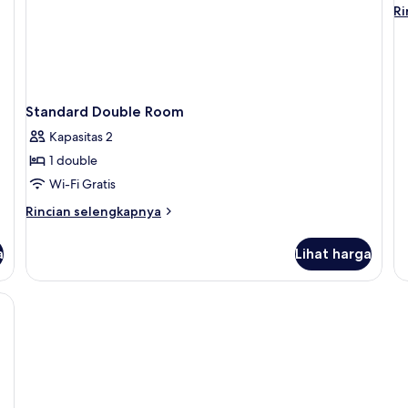
or
T
Ri
Ri
Ci
R
le
Vi
la
un
Fa
Tw
R
Standard Double Room
Kapasitas 2
1 double
Wi-Fi Gratis
Rincian
Rincian selengkapnya
lebih
lanjut
a
Lihat harga
untuk
Standard
Double
ratis
Room