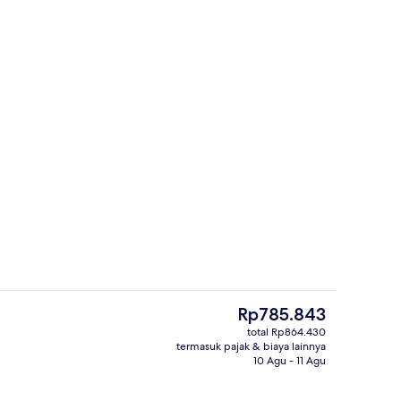
Restoran
Harga
Rp785.843
saat
total Rp864.430
ini
termasuk pajak & biaya lainnya
r
Family Triple Room (Random view - Par
Rp785.843
10 Agu - 11 Agu