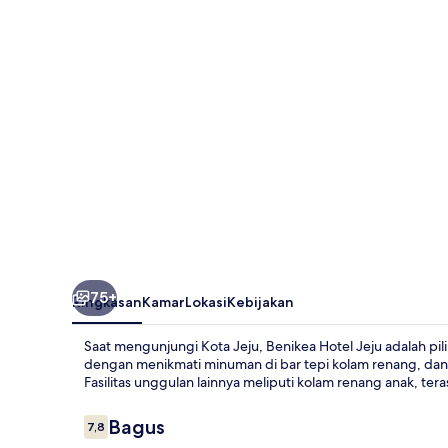
75+
Ringkasan
Kamar
Lokasi
Kebijakan
Saat mengunjungi Kota Jeju, Benikea Hotel Jeju adalah p
dengan menikmati minuman di bar tepi kolam renang, da
Fasilitas unggulan lainnya meliputi kolam renang anak, ter
Ulasan
Bagus
7,8
7,8 dari 10