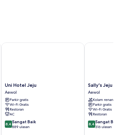
Uni Hotel Jeju
Sally's Jeju
Uni
Sally's
Uni Hotel Jeju
Sally's Jeju
Hotel
Jeju
Aewol
Aewol
Jeju
Aewol
Parkir gratis
Kolam renang
Aewol
Wi-Fi Gratis
Parkir gratis
Restoran
Wi-Fi Gratis
AC
Restoran
8.4
8.4
Sangat Baik
Sangat Baik
8,4
8,4
dari
dari
889 ulasan
316 ulasan
10,
10,