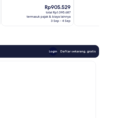
Sangat
Sangat
Harga
Rp905.529
Baik,
Baik,
sekarang
889
316
total Rp1.095.687
Rp905.529
ulasan
ulasan
termasuk pajak & biaya lainnya
termasuk paj
3 Sep - 4 Sep
Login
Daftar sekarang, gratis