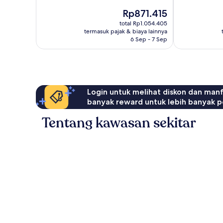
Sangat
Istimewa,
Harga
Rp871.415
Baik,
393
sekarang
1.002
ulasan
total Rp1.054.405
Rp871.415
ulasan
termasuk pajak & biaya lainnya
6 Sep - 7 Sep
Login untuk melihat diskon dan man
banyak reward untuk lebih banyak p
Tentang kawasan sekitar