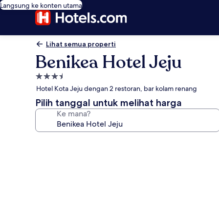
Langsung ke konten utama
Lihat semua properti
Benikea Hotel Jeju
Properti
bintang
Hotel Kota Jeju dengan 2 restoran, bar kolam renang
3.5
Pilih tanggal untuk melihat harga
Ke mana?
Galeri
foto
untuk
Benikea
Hotel
Jeju