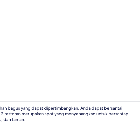
Restoran
ilihan bagus yang dapat dipertimbangkan. Anda dapat bersantai
n 2 restoran merupakan spot yang menyenangkan untuk bersantap.
as, dan taman.
Dek berjemu