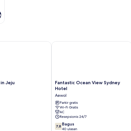
a
 Jeju
Fantastic Ocean View Sydney Hotel
Fantastic
in Jeju
Fantastic Ocean View Sydney
Ocean
Hotel
View
Aewol
Sydney
Hotel
Parkir gratis
Wi-Fi Gratis
Aewol
AC
Resepsionis 24/7
7.8
Bagus
7,8
dari
40 ulasan