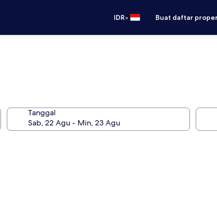
•
IDR
Buat daftar prope
Tanggal