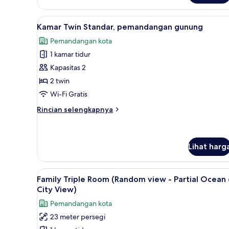
Double
Standar
Lihat
Kamar Twin Standar, pemandan
5
Kamar Twin Standar, pemandangan gunung
semua
Pemandangan kota
foto
1 kamar tidur
untuk
Kamar
Kapasitas 2
Twin
2 twin
Standar,
Wi-Fi Gratis
pemandangan
Rincian
Rincian selengkapnya
gunung
lebih
lanjut
untuk
Kamar
Lihat harg
Twin
Standar,
Lihat
Family Triple Room (Random vie
pemandangan
4
Family Triple Room (Random view - Partial Ocean 
gunung
semua
City View)
foto
Pemandangan kota
untuk
23 meter persegi
Family