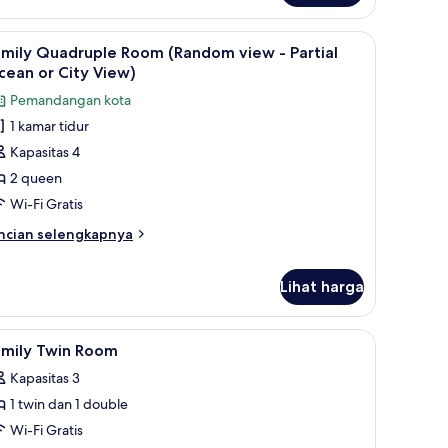
emandangan
ut
dra | Tirai kedap cahaya dan Wi-Fi gratis
ihat
Tirai kedap cahaya dan Wi-Fi gratis
4
amily Quadruple Room (Random view - Partial
emua
ean or City View)
oto
Pemandangan kota
ntuk
1 kamar tidur
amily
Kapasitas 4
uadruple
oom
2 queen
Random
Wi-Fi Gratis
iew
ncian
ncian selengkapnya
bih
rtial
njut
Lihat harga
tuk
cean
mily
r
adruple
ihat
Tirai kedap cahaya dan Wi-Fi gratis
ity
oom
1
amily Twin Room
Random
emua
iew)
ew
Kapasitas 3
oto
1 twin dan 1 double
ntuk
rtial
amily
Wi-Fi Gratis
cean