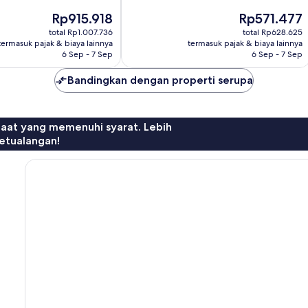
10,
Harga
Harga
Rp915.918
Rp571.477
Bagus,
sekarang
sekarang
40
total Rp1.007.736
total Rp628.625
Rp915.918
Rp571.477
termasuk pajak & biaya lainnya
termasuk pajak & biaya lainnya
ulasan
6 Sep - 7 Sep
6 Sep - 7 Sep
Bandingkan dengan properti serupa
faat yang memenuhi syarat. Lebih
etualangan!