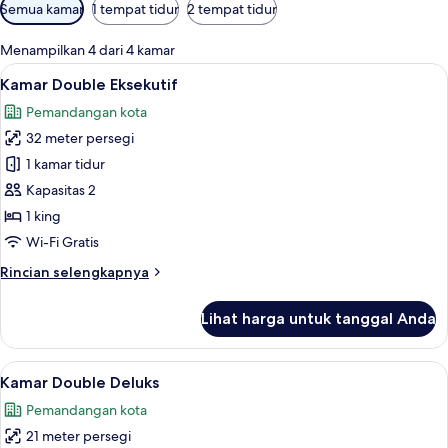
Filter
Semua kamar
1 tempat tidur
2 tempat tidur
tersedia
untuk
Menampilkan 4 dari 4 kamar
kamar
Lihat
Kamar Double Eksekutif | Minibar, bra
4
Kamar Double Eksekutif
semua
Pemandangan kota
foto
32 meter persegi
untuk
Kamar
1 kamar tidur
Double
Kapasitas 2
Eksekutif
1 king
Wi-Fi Gratis
Rincian
Rincian selengkapnya
lebih
lanjut
Lihat harga untuk tanggal Anda
untuk
Kamar
Double
Lihat
Kamar Double Deluks | Minibar, branka
3
Eksekutif
Kamar Double Deluks
semua
Pemandangan kota
foto
21 meter persegi
untuk