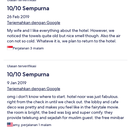
Ulasan terverifikasi
10/10 Sempurna
26 Feb 2019
Terjemahkan dengan Google
My wife and I like everything about the hotel. However, we
noticed the towels quite old but nice smell though. Also the air
con not so cold. Whateve it is, we plan to return to the hotel.
Perjalanan 3 malam
Ulasan terverifikasi
10/10 Sempurna
9 Jan 2019
Terjemahkan dengan Google
omg i don't know where to start. hotel noor was just fabulous.
right from the check in until we check out. the lobby and cafe
deco was pretty and makes you feel like in the fairytale movie.
the room is bright, the bed was big and super comfy. they
provide telekung and sejadah for muslim guest. the free minibar
items was a bonus. the location is excellent. walking distance to
amy, perjalanan 1 malam
fabulous eating place, rumah belacan. close to textile shop