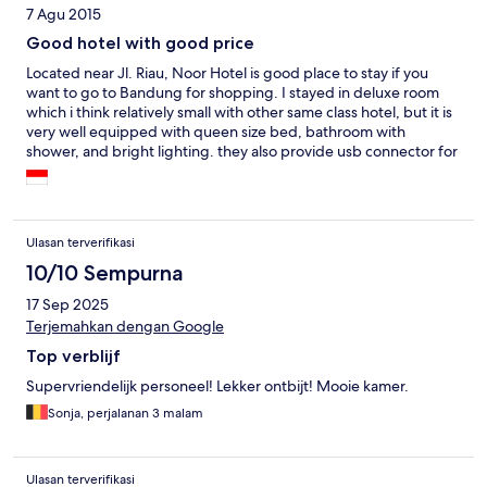
7 Agu 2015
Good hotel with good price
Located near Jl. Riau, Noor Hotel is good place to stay if you
want to go to Bandung for shopping. I stayed in deluxe room
which i think relatively small with other same class hotel, but it is
very well equipped with queen size bed, bathroom with
shower, and bright lighting. they also provide usb connector for
you to charge your gadget. The room is clean, and they give
comfy fragrance for the isle. Breakfast variety in my opinion is
very limited, and you will not find wellness facility in this hotel.
Ulasan terverifikasi
10/10 Sempurna
17 Sep 2025
Terjemahkan dengan Google
Top verblijf
Supervriendelijk personeel! Lekker ontbijt! Mooie kamer.
Sonja, perjalanan 3 malam
Ulasan terverifikasi