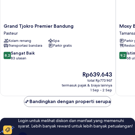
Grand
Moxy
Grand Tjokro Premier Bandung
Moxy 
Tjokro
Bandun
Pasteur
Tamansa
Premier
Tamansa
Kolam renang
Spa
Parkir 
Bandung
Transportasi bandara
Parkir gratis
Restor
Pasteur
8.2
9.2
Sangat Baik
Ist
8,2
9,2
dari
dari
83 ulasan
68 u
10,
10,
Sangat
Istimew
Harga
Rp639.643
Baik,
68
sekarang
83
ulasan
total Rp773.967
Rp639.643
ulasan
termasuk pajak & biaya lainnya
1 Sep - 2 Sep
Bandingkan dengan properti serupa
Login untuk melihat diskon dan manfaat yang memenuhi
syarat. Lebih banyak reward untuk lebih banyak petualangan!