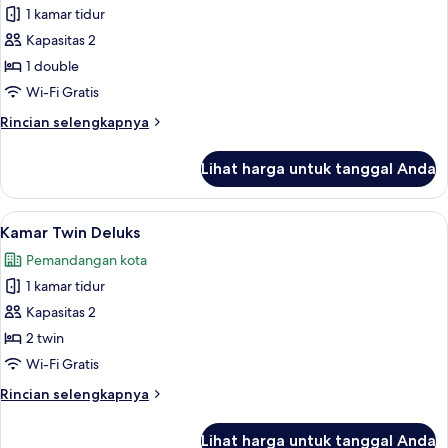
Kamar
1 kamar tidur
Double
Kapasitas 2
Deluks
1 double
Wi-Fi Gratis
Rincian
Rincian selengkapnya
lebih
lanjut
Lihat harga untuk tanggal Anda
untuk
Kamar
Double
Lihat
Kamar Twin Deluks | Minibar, brankas,
3
Deluks
Kamar Twin Deluks
semua
Pemandangan kota
foto
1 kamar tidur
untuk
Kamar
Kapasitas 2
Twin
2 twin
Deluks
Wi-Fi Gratis
Rincian
Rincian selengkapnya
lebih
lanjut
Lihat harga untuk tanggal Anda
untuk