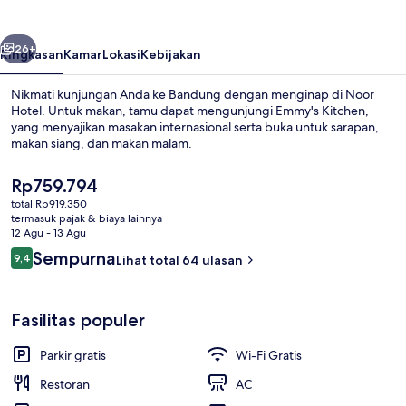
belumnya
Berikutnya
26+
Ringkasan
Kamar
Lokasi
Kebijakan
Nikmati kunjungan Anda ke Bandung dengan menginap di Noor
Hotel. Untuk makan, tamu dapat mengunjungi Emmy's Kitchen,
yang menyajikan masakan internasional serta buka untuk sarapan,
makan siang, dan makan malam.
Harga
Rp759.794
saat
total Rp919.350
ini
termasuk pajak & biaya lainnya
Rp759.794
12 Agu - 13 Agu
Bagian depan properti
Ulasan
Sempurna
9,4
Lihat total 64 ulasan
9,4 dari 10
Fasilitas populer
Parkir gratis
Wi-Fi Gratis
Restoran
AC