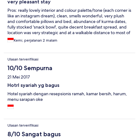
very pleasant stay
Pros: really lovely interior and colour palette/tone (each corner is
like an instagram dream), clean, smells wonderful, very plush
and comfortable pillows and bed, abundance of kurma dates,
fully stocked 'snack bowl', quite decent breakfast spread, and
location was very strategic and at a walkable distance to most of
the spots in Jl Riau. Cons: not much to say really - perhaps just
Kemi, perjalanan 2 malam
that the rooms aren't as spacious as some other hotels (but it is a
'boutique' hotel).
Ulasan terverifikasi
10/10 Sempurna
21 Mei 2017
Hotrl syariah yg bagus
Hotel syariah dengan resepsionis ramah, kamar bersih, harum,
menu sarapan oke
Ulasan terverifikasi
8/10 Sangat bagus