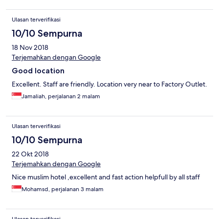
d'fashion. close to factory outlet, heritage. most importantly
hotel noor is super clean, spotless! will definitely stay here again
Ulasan terverifikasi
when i visit bandung.
10/10 Sempurna
18 Nov 2018
Terjemahkan dengan Google
Good location
Excellent. Staff are friendly. Location very near to Factory Outlet.
Jamaliah, perjalanan 2 malam
Ulasan terverifikasi
10/10 Sempurna
22 Okt 2018
Terjemahkan dengan Google
Nice muslim hotel ,excellent and fast action helpfull by all staff
Mohamsd, perjalanan 3 malam