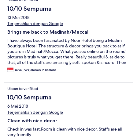
Ulasan terverifikasi
10/10 Sempurna
13 Mei 2018
Terjemahkan dengan Google
Brings me back to Madinah/Mecca!
I have always been fascinated by Noor Hotel being a Muslim
Boutique Hotel. The structure & decor brings you back to as if
you are in Madinah/Mecca. What you see online on the rooms’
pictures is truly what you get there. Really beautiful & aside to
that, all of the staffs are amazingly soft-spoken & sincere. Their
customer service is top notch. Breakfast is not much of a variety
Liana, perjalanan 2 malam
but still sufficient. I will definitely be back! Thank you!
Ulasan terverifikasi
10/10 Sempurna
6 Mei 2018
Terjemahkan dengan Google
Clean with nice decor
Check in was fast.Room is clean with nice decor. Staffs are all
very friendly