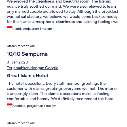
We enjoyed the cleanliness and beautiful room. The Islamic
nuance truly soothed our mind. We were also relieved to learn
only married couple are allowed to stay. Although the breakfast
was not satisfactory, we believe we would come back someday
for the Islamic atmosphere, cleanliness and calming feelings we
experienced at this hotel.
Irianti, perjalanan 1 malam
Ulasan terverifikasi
10/10 Sempurna
31 Jan 2020
Terjemahkan dengan Google
Great Islamic Hotel
The hotel is excellent. Every staff member greetings the
customer with islamic greetings everytime we met. The interior
is amazingly clean. The islamic decorations make us feeling
comfortable and homey. We definitely recommend this hotel.
Andhika, perjalanan 1 malam
Ulasan terverifikasi