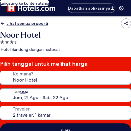
Langsung ke konten utama
Dapatkan aplikasinya
Lihat semua properti
Noor Hotel
Properti
bintang
Hotel Bandung dengan restoran
3.5
Pilih tanggal untuk melihat harga
Ke mana?
Tanggal
Traveler
Cari