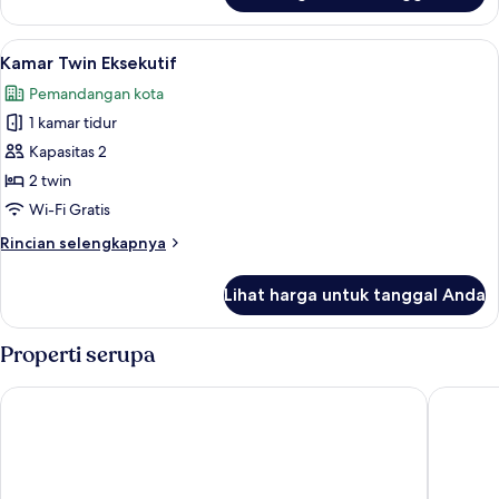
Kamar
Twin
Lihat
Kamar Twin Eksekutif | Minibar, brank
3
Deluks
Kamar Twin Eksekutif
semua
Pemandangan kota
foto
1 kamar tidur
untuk
Kamar
Kapasitas 2
Twin
2 twin
Eksekutif
Wi-Fi Gratis
Rincian
Rincian selengkapnya
lebih
lanjut
Lihat harga untuk tanggal Anda
untuk
Kamar
Twin
Properti serupa
Eksekutif
Grand Tjokro Premier Bandung
Moxy Ba