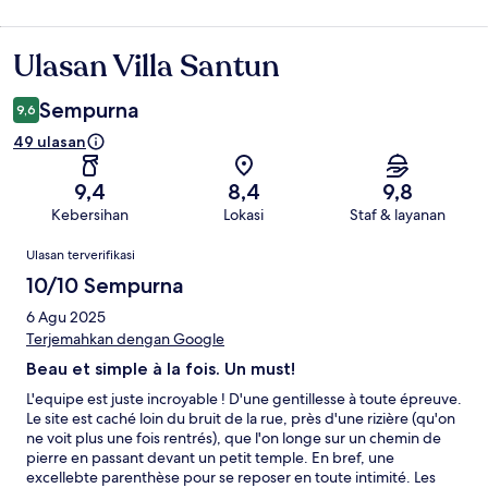
Ulasan Villa Santun
Ulasan
Sempurna
9,6
49 ulasan
9,4
8,4
9,8
Kebersihan
Lokasi
Staf & layanan
Ulasan
Ulasan terverifikasi
10/10 Sempurna
6 Agu 2025
Terjemahkan dengan Google
Beau et simple à la fois. Un must!
L'equipe est juste incroyable ! D'une gentillesse à toute épreuve.
Le site est caché loin du bruit de la rue, près d'une rizière (qu'on
ne voit plus une fois rentrés), que l'on longe sur un chemin de
pierre en passant devant un petit temple. En bref, une
excellebte parenthèse pour se reposer en toute intimité. Les