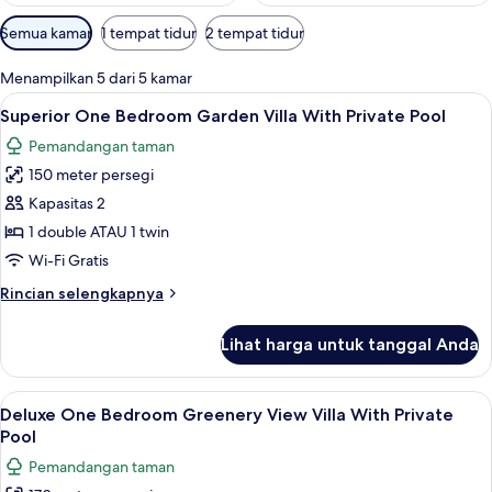
Filter
Semua kamar
1 tempat tidur
2 tempat tidur
tersedia
untuk
Menampilkan 5 dari 5 kamar
kamar
Lihat
Superior One Bedroom Garden Villa Wit
7
Superior One Bedroom Garden Villa With Private Pool
semua
Pemandangan taman
foto
150 meter persegi
untuk
Superior
Kapasitas 2
One
1 double ATAU 1 twin
Bedroom
Wi-Fi Gratis
Garden
Rincian
Rincian selengkapnya
Villa
lebih
With
lanjut
Lihat harga untuk tanggal Anda
untuk
Private
Superior
Pool
One
Lihat
Teras/patio
13
Bedroom
Deluxe One Bedroom Greenery View Villa With Private
semua
Garden
Pool
Villa
foto
Pemandangan taman
With
untuk
Private