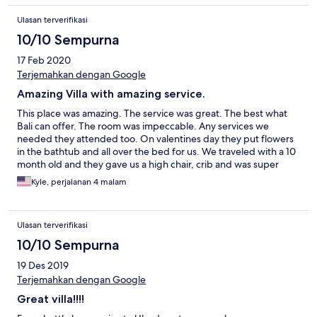
Ulasan terverifikasi
10/10 Sempurna
17 Feb 2020
Terjemahkan dengan Google
Amazing Villa with amazing service.
This place was amazing. The service was great. The best what
Bali can offer. The room was impeccable. Any services we
needed they attended too. On valentines day they put flowers
in the bathtub and all over the bed for us. We traveled with a 10
month old and they gave us a high chair, crib and was super
helpful. It's hard to complain about getting such great service.
Kyle, perjalanan 4 malam
Also outside the villa was surrounded by beautiful Rice terraces
you can walk around and enjoy every morning. Only downside
was wifi in the room wasn't the best and paying to much for the
Ulasan terverifikasi
airport pickup however that is what we agreed to knowing we
could have got a taxi for cheaper. Other than that this place was
10/10 Sempurna
amazing. Breakfast was served on time every morning and
19 Des 2019
always amazing and cooked to our liking and staff went above
and beyond.
Terjemahkan dengan Google
Great villa!!!!