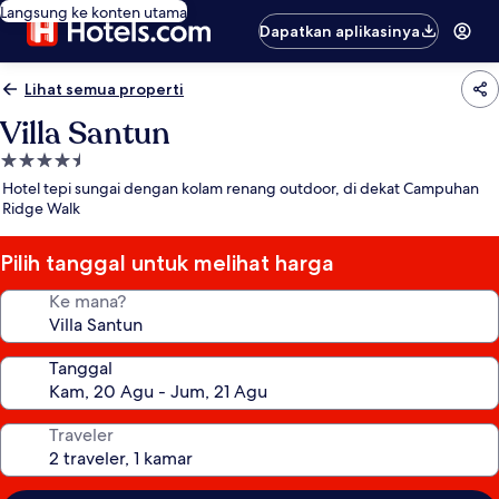
Langsung ke konten utama
Dapatkan aplikasinya
Lihat semua properti
Villa Santun
Properti
bintang
Hotel tepi sungai dengan kolam renang outdoor, di dekat Campuhan
4.5
Ridge Walk
Pilih tanggal untuk melihat harga
Ke mana?
Tanggal
Traveler