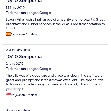
10/10 Sempurna
14 Nov 2019
Terjemahkan dengan Google
Luxury Villas with a high grade of amability and hospitality. Great
breakfast and Dinner services in the Villas. Free transportation to
Ubud.
Perjalanan 6 malam
Ulasan terverifikasi
10/10 Sempurna
3 Nov 2019
Terjemahkan dengan Google
The villa was of a good size and place was clean. The staff were
great and prompt and breakfast was excellent! The free shuttle
to town also made it easy for travel and overall, I’ll recommend
you to try it!
Perjalanan 3 malam
Ulasan terverifikasi