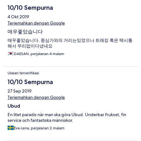
10/10 Sempurna
4 Okt 2019
Terjemahkan dengan Google
매우좋았습니다
매우좋았습니다. 중심가와의 거리는있었으나 트래킹 혹은 택시통
해서 무리없이다녔네요
DAESAN, perjalanan 4 malam
Ulasan terverifikasi
10/10 Sempurna
27 Sep 2019
Terjemahkan dengan Google
Ubud
En litet paradis när man ska göra Ubud. Underbar frukost, fin
service och fantastiska människor.
Eva-Lena, perjalanan 2 malam