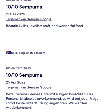
and should have been advised of this during checkin
10/10 Sempurna
12 Des 2025
Terjemahkan dengan Google
Beautiful villas, loveliest staff, and wonderful food.
Reta, perjalanan 6 malam
Ulasan terverifikasi
10/10 Sempurna
25 Apr 2022
Terjemahkan dengan Google
Bezauberndes kleines Hotel mit ruhigen Pool-Villen. Das
Personal ist absolut zuvorkommend, es wird bei jeder Frage
sofort beste Unterstützung angeboten. Wir werden
wiederkommen!