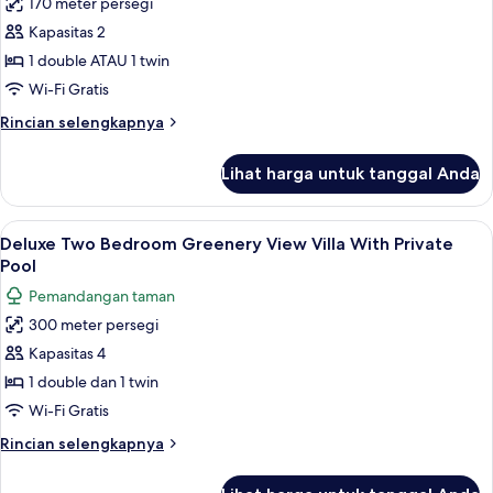
170 meter persegi
Deluxe
Pool
Kapasitas 2
One
Bedroom
1 double ATAU 1 twin
Greenery
Wi-Fi Gratis
View
Rincian
Rincian selengkapnya
Villa
lebih
With
lanjut
Lihat harga untuk tanggal Anda
untuk
Private
Deluxe
Pool
One
Lihat
Teras/patio
19
Bedroom
Deluxe Two Bedroom Greenery View Villa With Private
semua
Greenery
Pool
View
foto
Pemandangan taman
Villa
untuk
With
300 meter persegi
Deluxe
Private
Kapasitas 4
Two
Pool
Bedroom
1 double dan 1 twin
Greenery
Wi-Fi Gratis
View
Rincian
Rincian selengkapnya
Villa
lebih
With
lanjut