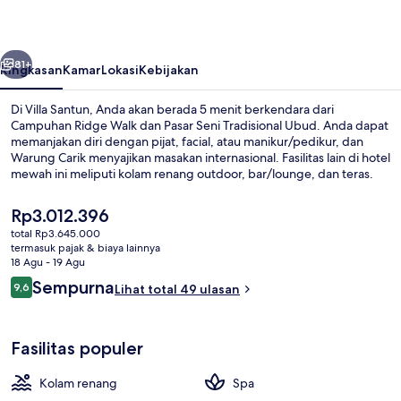
belumnya
Berikutnya
81+
Ringkasan
Kamar
Lokasi
Kebijakan
Di Villa Santun, Anda akan berada 5 menit berkendara dari
Campuhan Ridge Walk dan Pasar Seni Tradisional Ubud. Anda dapat
memanjakan diri dengan pijat, facial, atau manikur/pedikur, dan
Warung Carik menyajikan masakan internasional. Fasilitas lain di hotel
mewah ini meliputi kolam renang outdoor, bar/lounge, dan teras.
Harga
Rp3.012.396
saat
total Rp3.645.000
ini
termasuk pajak & biaya lainnya
Kolam renang outdoor
Rp3.012.396
18 Agu - 19 Agu
Ulasan
Sempurna
9,6
Lihat total 49 ulasan
9,6 dari 10
Fasilitas populer
Kolam renang
Spa