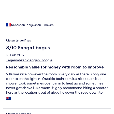
villas sont confortables. L'accès au centre d'Ubud se fait par une
navette mais attention; le trafic est dense.... On peut parfois
passer 40 mn pour faire 4 km. Mais c'est aussi le charme du coin.
Mais dans tous les cas, ces villas, loin des standards ostentatoires
et pompeux, sont une vraie bulle de bonheur. A vivre en
intimité.
Sébastien, perjalanan 8 malam
Ulasan terverifikasi
8/10 Sangat bagus
13 Feb 2017
Terjemahkan dengan Google
Reasonable value for money with room to improve
Villa was nice however the room is very dark as there is only one
door to let the light in. Outside bathroom is a nice touch but
shower took sometimes over 5 min to heat up and sometimes
never got above Luke warm. Highly recommend hiring a scooter
here as the location is out of ubud however the road down to
the villa is very average. Did the rice paddy walk they provide as
a free activity which was quite good. The free breakfast was ok.
Although food was usually not that hot. There was also noisey
construction going on within the complex that was annoying
Ulasan terverifikasi