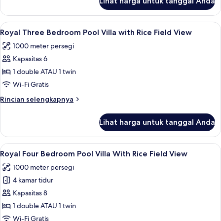
Lihat harga untuk tanggal Anda
untuk
Private
Deluxe
Pool
Two
Lihat
Pemandangan dari kamar
24
Bedroom
Royal Three Bedroom Pool Villa with Rice Field View
semua
Greenery
1000 meter persegi
View
foto
Villa
Kapasitas 6
untuk
With
Royal
1 double ATAU 1 twin
Private
Three
Pool
Wi-Fi Gratis
Bedroom
Rincian
Rincian selengkapnya
Pool
lebih
Villa
lanjut
Lihat harga untuk tanggal Anda
untuk
with
Royal
Rice
Three
Lihat
Minibar, brankas, meja kerja, dan tira
Field
28
Bedroom
Royal Four Bedroom Pool Villa With Rice Field View
semua
Pool
View
1000 meter persegi
Villa
foto
with
4 kamar tidur
untuk
Rice
Royal
Kapasitas 8
Field
Four
View
1 double ATAU 1 twin
Bedroom
Wi-Fi Gratis