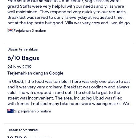
Free shuttle bus service to Ubud center, yoga classes were
great! Staffs were very helpful with our needs and villas were
well maintained. They responded very quickly to our requests.
Breakfast was served to our villa everyday at requested time,
not at the top taste but good. Villa was very cozy and I would go
back there again.
Perjalanan 3 malam
Ulasan terverifikasi
6/10 Bagus
24 Nov 2019
Terjemahkan dengan Google
In Ubud, I the food was terrible. There was only one place to eat
and it was very very ordinary. Breakfast was ordinary and always
cold. The wifi dropped in and out. The shuttle to get to the
street was inconvenient. The area, including Ubud was filled
with fumes. I noticed many bike riders were wearing masks. We
stayed in a Villa with own pool. It was just lovely. So worth the
Q, perjalanan 5 malam
extra to have your own pool. Design of our villa was fabulous.
We were quite happy to stay in our villa rather than to brave
outside. On a more positive note, the staff were very pleasant.
Ulasan terverifikasi
In Inaya Putri, Nusa Dua, the hotel