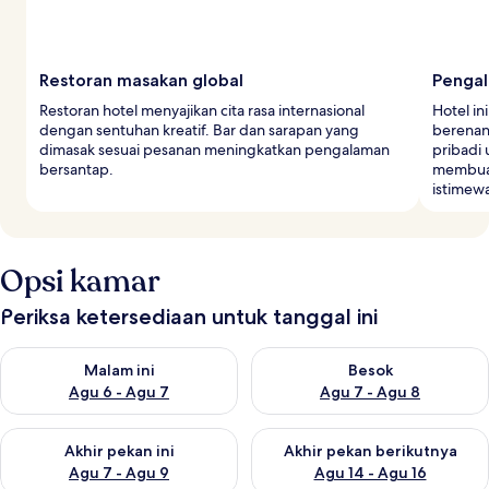
Restoran masakan global
Penga
Restoran hotel menyajikan cita rasa internasional
Hotel in
dengan sentuhan kreatif. Bar dan sarapan yang
berenan
dimasak sesuai pesanan meningkatkan pengalaman
pribadi
bersantap.
membuat
istimew
Opsi kamar
Periksa ketersediaan untuk tanggal ini
Periksa ketersediaan untuk malam ini Agu 6 - Agu 7
Periksa ketersediaan untuk be
Malam ini
Besok
Agu 6 - Agu 7
Agu 7 - Agu 8
Periksa ketersediaan untuk akhir pekan ini Agu 7 - Agu 9
Periksa ketersediaan untuk ak
Akhir pekan ini
Akhir pekan berikutnya
Agu 7 - Agu 9
Agu 14 - Agu 16