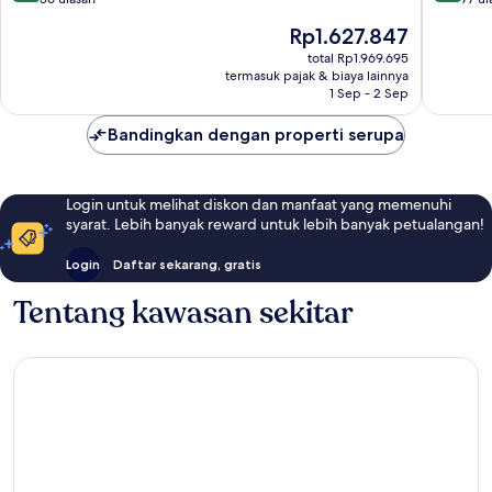
10,
10,
Harga
Rp1.627.847
Istimewa,
Sempur
sekarang
36
77
total Rp1.969.695
Rp1.627.847
termasuk pajak & biaya lainnya
ulasan
ulasan
1 Sep - 2 Sep
Bandingkan dengan properti serupa
Login untuk melihat diskon dan manfaat yang memenuhi
syarat. Lebih banyak reward untuk lebih banyak petualangan!
Login
Daftar sekarang, gratis
Tentang kawasan sekitar