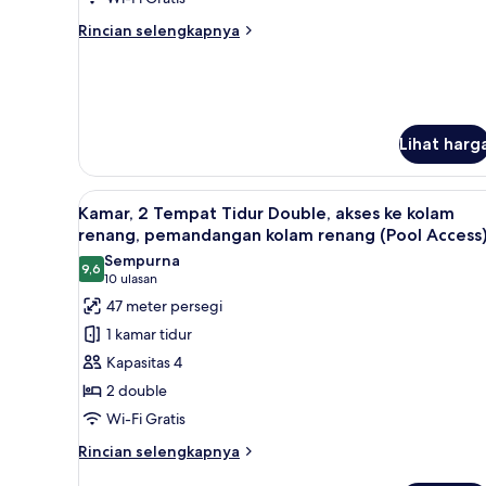
Rincian
Rincian selengkapnya
lebih
lanjut
untuk
Suite,
2
Lihat harg
kamar
tidur
Lihat
Kamar, 2 Tempat Tidur Double,
6
Kamar, 2 Tempat Tidur Double, akses ke kolam
semua
renang, pemandangan kolam renang (Pool Access
foto
Sempurna
9,6
untuk
9,6 dari 10
(10
10 ulasan
Kamar,
ulasan)
47 meter persegi
2
1 kamar tidur
Tempat
Kapasitas 4
Tidur
2 double
Double,
Wi-Fi Gratis
akses
ke
Rincian
Rincian selengkapnya
lebih
kolam