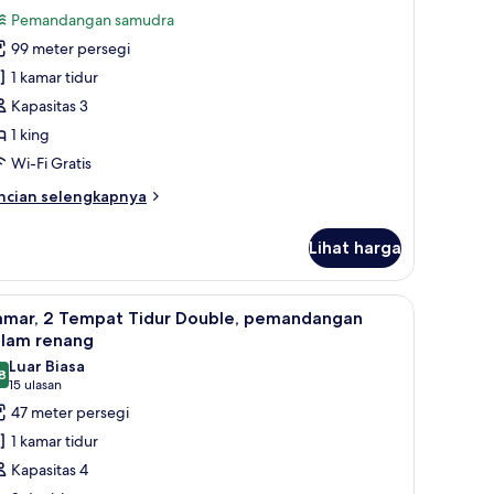
bun
ntuk
ulasan)
Pemandangan samudra
la,
99 meter persegi
1 kamar tidur
amar
Kapasitas 3
dur,
1 king
epi
ut
Wi-Fi Gratis
ncian
ncian selengkapnya
bih
njut
Lihat harga
tuk
a,
 meja kerja
ihat
Kamar, 2 Tempat Tidur Double, pemandangan k
6
mar
amar, 2 Tempat Tidur Double, pemandangan
emua
dur,
olam renang
pi
oto
Luar Biasa
ut
8
ntuk
8,8 dari 10
(15
15 ulasan
amar,
ulasan)
47 meter persegi
1 kamar tidur
empat
Kapasitas 4
idur