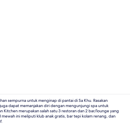
Video kreato
lihan sempurna untuk menginap di pantai di Sa Khu. Rasakan
u juga dapat memanjakan diri dengan mengunjungi spa untuk
n Kitchen merupakan salah satu 3 restoran dan 2 bar/lounge yang
2 kolam ren
 mewah ini meliputi klub anak gratis, bar tepi kolam renang, dan
f.