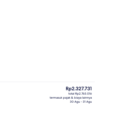
Pemandangan dari properti
r - dikirim oleh Nevara Anastasiia
Harga
Rp2.327.731
saat
total Rp2.763.016
ini
termasuk pajak & biaya lainnya
ang outdoor, dengan cabana gratis dan payung kolam renang
Lobi
Rp2.327.731
30 Agu - 31 Agu