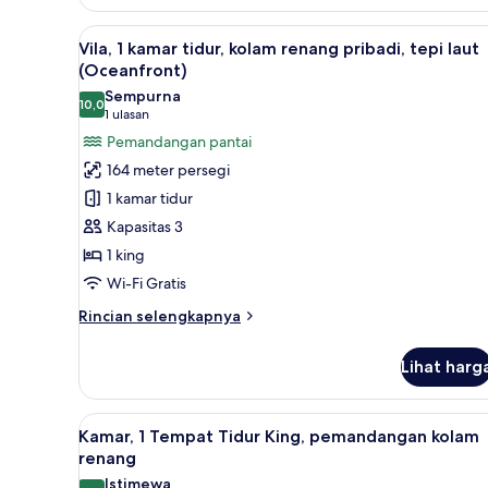
pemandangan
Kamar
Premium,
kolam
Lihat
Vila, 1 kamar tidur, kolam rena
8
1
Vila, 1 kamar tidur, kolam renang pribadi, tepi laut
renang
semua
Tempat
(Oceanfront)
(Pool
Tidur
foto
Sempurna
Access)
King,
10,0
untuk
10,0 dari 10
(1
1 ulasan
akses
Vila,
ulasan)
Pemandangan pantai
ke
1
kolam
164 meter persegi
renang,
kamar
1 kamar tidur
pemandangan
tidur,
kolam
Kapasitas 3
kolam
renang
1 king
renang
(Pool
Access)
Wi-Fi Gratis
pribadi,
tepi
Rincian
Rincian selengkapnya
laut
lebih
lanjut
(Oceanfront)
Lihat harg
untuk
Vila,
1
Lihat
Kamar, 1 Tempat Tidur King, p
5
kamar
Kamar, 1 Tempat Tidur King, pemandangan kolam
semua
tidur,
renang
kolam
foto
Istimewa