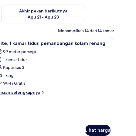
 ini Agu 14 - Agu 16
Periksa ketersediaan untuk akhir pekan berikutnya Agu 21 - A
Akhir pekan berikutnya
Agu 21 - Agu 23
Menampilkan 14 dari 14 kamar
prai premium, minibar, brankas, dan meja kerja
gan kebun | Seprai premium, minibar, brankas, dan meja kerja
ihat
Suite, 1 kamar tidur, pemandangan kolam rena
10
ite, 1 kamar tidur, pemandangan kolam renang
emua
99 meter persegi
oto
1 kamar tidur
ntuk
ite,
Kapasitas 3
1 king
amar
Wi-Fi Gratis
dur,
ncian
ncian selengkapnya
emandangan
bih
olam
njut
tuk
enang
ite,
mar
Lihat harga
dur,
emandangan