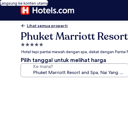
Langsung ke konten utama
Lihat semua properti
Phuket Marriott Resort
Properti
bintang
Hotel tepi pantai mewah dengan spa, dekat dengan Pantai 
5.0
Pilih tanggal untuk melihat harga
Ke mana?
Galeri
foto
untuk
Phuket
Marriott
Resort