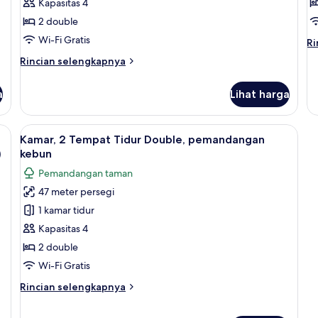
Kapasitas 4
Double,
D
2 double
pemandangan
p
Wi-Fi Gratis
kebun
k
Ri
Ri
le
r
Rincian
Rincian selengkapnya
la
lebih
un
lanjut
Ka
a
Lihat harga
untuk
2
Kamar,
T
2
 akses ke kolam renang, pemandangan kolam renang (Pool Access) | Seprai p
Lihat
Seprai premium, minibar, brankas, dan
Ti
6
Tempat
Kamar, 2 Tempat Tidur Double, pemandangan
Do
semua
Tidur
)
kebun
p
Double,
foto
ko
Pemandangan taman
pemandangan
untuk
re
kebun
47 meter persegi
Kamar,
1 kamar tidur
2
Tempat
Kapasitas 4
Tidur
2 double
Double,
Wi-Fi Gratis
pemandangan
Rincian
Rincian selengkapnya
kebun
lebih
lanjut