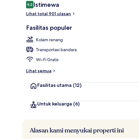
Ulasan
Istimewa
9,2
9,2 dari 10
Lihat total 901 ulasan
Detail eksteri
Fasilitas populer
Kolam renang
Transportasi bandara
Wi-Fi Gratis
Lihat semua
Fasilitas utama
(12)
Untuk keluarga
(6)
Alasan kami menyukai properti ini