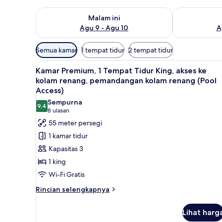
Periksa ketersediaan untuk malam ini Agu 9 - Agu 10
Periksa keter
Malam ini
Agu 9 - Agu 10
A
Filter
Semua kamar
1 tempat tidur
2 tempat tidur
tersedia
Lihat
Kamar Premium, 1 Tempat Tidur
untuk
6
Kamar Premium, 1 Tempat Tidur King, akses ke
semua
kamar
kolam renang, pemandangan kolam renang (Pool
foto
Access)
untuk
Sempurna
9,4
Kamar
9,4 dari 10
(8
8 ulasan
Premium,
ulasan)
55 meter persegi
1
1 kamar tidur
Tempat
Kapasitas 3
Tidur
1 king
King,
Wi-Fi Gratis
akses
Rincian
ke
Rincian selengkapnya
lebih
kolam
lanjut
renang,
Lihat harg
untuk