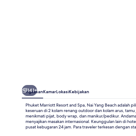
and
Spa,
Nai
Yang
Beach
141+
Ringkasan
Kamar
Lokasi
Kebijakan
Phuket Marriott Resort and Spa, Nai Yang Beach adalah pi
keseruan di 2 kolam renang outdoor dan kolam arus, tam
menikmati pijat, body wrap, dan manikur/pedikur. Andama
menyajikan masakan internasional. Keunggulan lain di hotel
pusat kebugaran 24 jam. Para traveler terkesan dengan sta