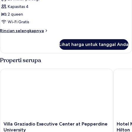
untuk
Kamar,
Kapasitas 4
pemandangan
2 queen
kebun
Wi-Fi Gratis
Rincian
Rincian selengkapnya
lebih
lanjut
Lihat harga untuk tanggal Anda
untuk
Kamar,
pemandangan
Properti serupa
kebun
Villa Graziadio Executive Center at Pepperdine University
Hotel MD
Villa
Hotel
Villa Graziadio Executive Center at Pepperdine
Hotel 
Graziadio
MDR
University
Hilton