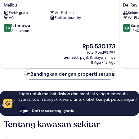
Executive
Marina
Malibu
Del Rey
Center
del
at
Parkir gratis
Wi-Fi Gratis
Rey
Kolam
AC
Fasilitas laundry
Wi-Fi 
Pepperdine
-
University
a
9.0
8.4
Istimewa
San
9,0
8,4
Malibu
DoubleT
dari
dari
244 ulasan
1.540
by
10,
10,
Hilton
Istimewa,
Sangat
Harga
Rp5.530.173
Del
244
Baik,
sekarang
Rey
total Rp6.193.794
ulasan
1.540
Rp5.530.173
termasuk pajak & biaya lainnya
ulasan
11 Agu - 12 Agu
Bandingkan dengan properti serupa
Login untuk melihat diskon dan manfaat yang memenuhi
syarat. Lebih banyak reward untuk lebih banyak petualangan!
Login
Daftar sekarang, gratis
Tentang kawasan sekitar