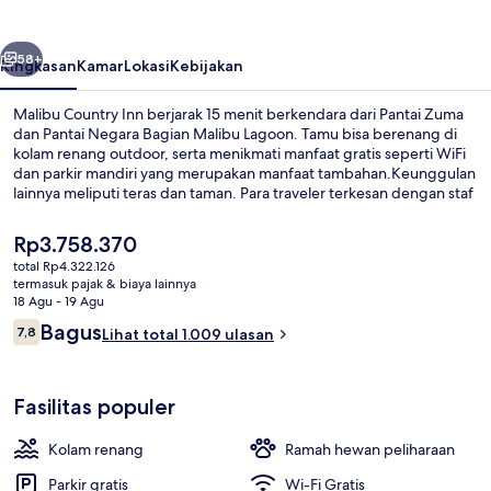
belumnya
Berikutnya
58+
Ringkasan
Kamar
Lokasi
Kebijakan
Malibu Country Inn berjarak 15 menit berkendara dari Pantai Zuma
dan Pantai Negara Bagian Malibu Lagoon. Tamu bisa berenang di
kolam renang outdoor, serta menikmati manfaat gratis seperti WiFi
dan parkir mandiri yang merupakan manfaat tambahan.Keunggulan
lainnya meliputi teras dan taman. Para traveler terkesan dengan staf
dan pantai.
Harga
Rp3.758.370
saat
total Rp4.322.126
ini
termasuk pajak & biaya lainnya
Kolam renang outdoor
Rp3.758.370
18 Agu - 19 Agu
Ulasan
Bagus
7,8
Lihat total 1.009 ulasan
7,8 dari 10
Fasilitas populer
Kolam renang
Ramah hewan peliharaan
Parkir gratis
Wi-Fi Gratis