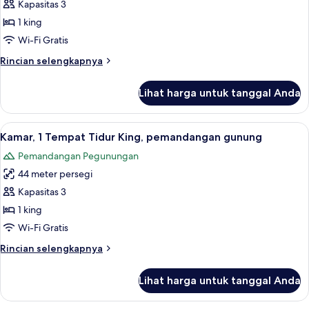
Kamar
Kapasitas 3
1 king
Wi-Fi Gratis
Rincian
Rincian selengkapnya
lebih
lanjut
Lihat harga untuk tanggal Anda
untuk
Kamar
Lihat
Kamar, 1 Tempat Tidur King, pemandan
6
Kamar, 1 Tempat Tidur King, pemandangan gunung
semua
Pemandangan Pegunungan
foto
44 meter persegi
untuk
Kamar,
Kapasitas 3
1
1 king
Tempat
Wi-Fi Gratis
Tidur
Rincian
Rincian selengkapnya
King,
lebih
pemandangan
lanjut
Lihat harga untuk tanggal Anda
untuk
gunung
Kamar,