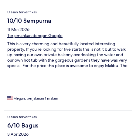
Ulasan terverifikasi
10/10 Sempurna
11 Mei 2026
Terjemahkan dengan Google
This is a very charming and beautifully located interesting
property. If you’re looking for five starts this is not it but to walk
up having our own private balcony overlooking the water and
our own hot tub with the gorgeous gardens they have was very
special. For the price this place is awesome to enjoy Malibu. The
floors in the room and bathroom are extremely slippery when
wet be careful.
Megan, perjalanan 1 malam
Ulasan terverifikasi
6/10 Bagus
3 Apr 2026