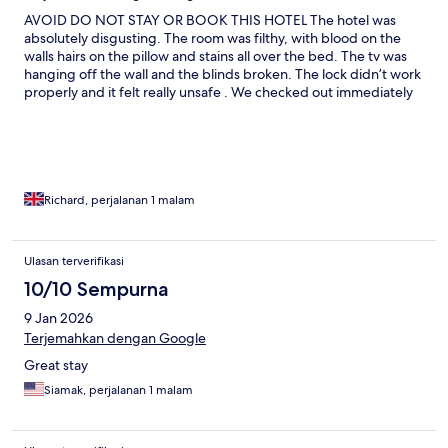
AVOID DO NOT STAY OR BOOK THIS HOTEL The hotel was
absolutely disgusting. The room was filthy, with blood on the
walls hairs on the pillow and stains all over the bed. The tv was
hanging off the wall and the blinds broken. The lock didn’t work
properly and it felt really unsafe . We checked out immediately
and the staff laughed when I said I wanted a refund. I called this
site who said they would email the hotel which was ignored by
the hotel and this site said they couldn’t help Which is a joke
avoid booking through this site and most definitely do not stay
here
Richard, perjalanan 1 malam
Ulasan terverifikasi
10/10 Sempurna
9 Jan 2026
Terjemahkan dengan Google
Great stay
Siamak, perjalanan 1 malam