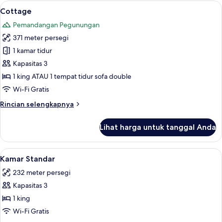
1
Lihat
Cottage | Teras/patio
6
Tempat
Cottage
semua
Tidur
Pemandangan Pegunungan
King,
foto
pemandangan
371 meter persegi
untuk
gunung
Cottage
1 kamar tidur
Kapasitas 3
1 king ATAU 1 tempat tidur sofa double
Wi-Fi Gratis
Rincian
Rincian selengkapnya
lebih
lanjut
Lihat harga untuk tanggal Anda
untuk
Cottage
Lihat
Kamar Standar | Seprai premium, setri
5
Kamar Standar
semua
232 meter persegi
foto
Kapasitas 3
untuk
Kamar
1 king
Standar
Wi-Fi Gratis