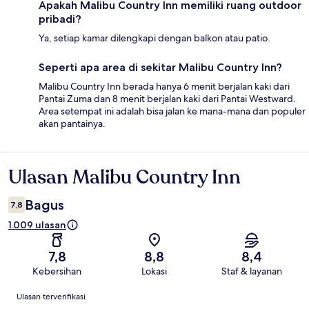
Apakah Malibu Country Inn memiliki ruang outdoor
pribadi?
Ya, setiap kamar dilengkapi dengan balkon atau patio.
Seperti apa area di sekitar Malibu Country Inn?
Malibu Country Inn berada hanya 6 menit berjalan kaki dari
Pantai Zuma dan 8 menit berjalan kaki dari Pantai Westward.
Area setempat ini adalah bisa jalan ke mana-mana dan populer
akan pantainya.
Ulasan Malibu Country Inn
Ulasan
Bagus
7,8
1.009 ulasan
7,8
8,8
8,4
Kebersihan
Lokasi
Staf & layanan
Ulasan
Ulasan terverifikasi