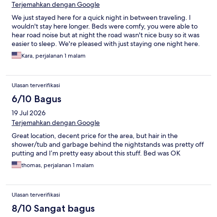
Terjemahkan dengan Google
We just stayed here for a quick night in between traveling. I
wouldn't stay here longer. Beds were comfy, you were able to
hear road noise but at night the road wasn't nice busy so it was
easier to sleep. We're pleased with just staying one night here.
Kara, perjalanan 1 malam
Ulasan terverifikasi
6/10 Bagus
19 Jul 2026
Terjemahkan dengan Google
Great location, decent price for the area, but hair in the
shower/tub and garbage behind the nightstands was pretty off
putting and I’m pretty easy about this stuff. Bed was OK
thomas, perjalanan 1 malam
Ulasan terverifikasi
8/10 Sangat bagus