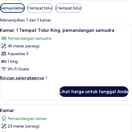
Filter
Semua kamar
1 tempat tidur
2 tempat tidur
tersedia
untuk
Menampilkan 7 dari 7 kamar
kamar
Lihat
Kamar, 1 Tempat Tidur King, pemandan
10
Kamar, 1 Tempat Tidur King, pemandangan samudra
semua
Pemandangan samudra
foto
45 meter persegi
untuk
Kamar,
Kapasitas 3
1
1 king
Tempat
Wi-Fi Gratis
Tidur
Rincian
Rincian selengkapnya
King,
lebih
pemandangan
lanjut
Lihat harga untuk tanggal Anda
untuk
samudra
Kamar,
1
Lihat
Seprai premium, setrika/meja setrika,
6
Tempat
Kamar
semua
Tidur
Pemandangan taman
King,
foto
pemandangan
23 meter persegi
untuk
samudra