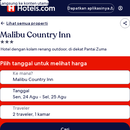
Langsung ke konten utama
Dapatkan aplikasinya
Lihat semua properti
Malibu Country Inn
Properti
bintang
Hotel dengan kolam renang outdoor, di dekat Pantai Zuma
3.0
Pilih tanggal untuk melihat harga
Ke mana?
Tanggal
Traveler
Cari