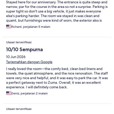
Stayed here for our anniversary. The entrance is quite steep and
narrow, par for the course in the area so not a surprise. Parking is
super tight so don't use a big vehicle, it just makes everyone
else's parking harder. The room we stayed in was clean and
quaint, but furnishings were kind of worn, the exterior also is
fairly worn due to the environment. They do have some wine
Richard, perjalanan 5 malam
available which is nice. Location is convenient for Zuma beach
but not much else.
Ulasan terverifikasi
10/10 Sempurna
10 Jun 2026
Terjemahkan dengan Google
I really loved the room—the comfy bed, clean bed linens and
towels, the quiet atmosphere, and the nice renovation. The staff
were very nice and helpful, and it was easy to park the car. It was
a perfect getaway next to Zuma. Overall, it was an excellent
experience. I will definitely come back.
Deniz, perjalanan 2 malam
Ulasan terverifikasi