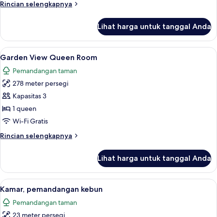
Rincian
Rincian selengkapnya
lebih
lanjut
Lihat harga untuk tanggal Anda
untuk
Kamar
Standar
Lihat
Garden View Queen Room | Seprai prem
6
Garden View Queen Room
semua
Pemandangan taman
foto
278 meter persegi
untuk
Garden
Kapasitas 3
View
1 queen
Queen
Wi-Fi Gratis
Room
Rincian
Rincian selengkapnya
lebih
lanjut
Lihat harga untuk tanggal Anda
untuk
Garden
View
Lihat
Kamar, pemandangan kebun | Seprai pr
5
Queen
Kamar, pemandangan kebun
semua
Room
Pemandangan taman
foto
23 meter persegi