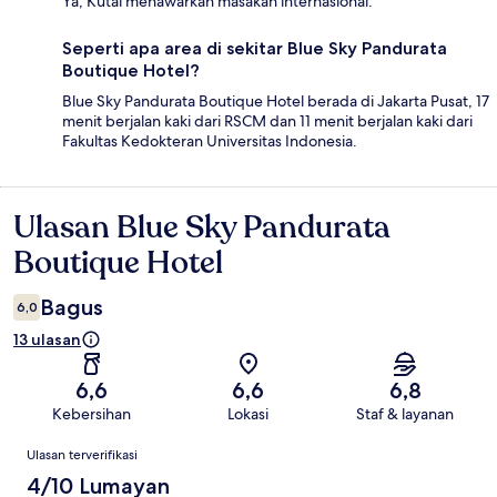
Ya, Kutai menawarkan masakan internasional.
Seperti apa area di sekitar Blue Sky Pandurata
Boutique Hotel?
Blue Sky Pandurata Boutique Hotel berada di Jakarta Pusat, 17
menit berjalan kaki dari RSCM dan 11 menit berjalan kaki dari
Fakultas Kedokteran Universitas Indonesia.
Ulasan Blue Sky Pandurata
Ulasan
Boutique Hotel
Bagus
6,0
13 ulasan
6,6
6,6
6,8
Kebersihan
Lokasi
Staf & layanan
Ulasan
Ulasan terverifikasi
4/10 Lumayan