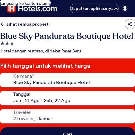
Langsung ke konten utama
Dapatkan aplikasinya
Lihat semua properti
Blue Sky Pandurata Boutique Hotel
Properti
bintang
Hotel dengan restoran, di dekat Pasar Baru
3.0
Pilih tanggal untuk melihat harga
Ke mana?
Tanggal
Traveler
Cari