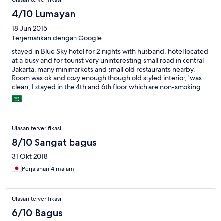
Ulasan terverifikasi
4/10 Lumayan
18 Jun 2015
Terjemahkan dengan Google
stayed in Blue Sky hotel for 2 nights with husband. hotel located
at a busy and for tourist very uninteresting small road in central
Jakarta. many minimarkets and small old restaurants nearby.
Room was ok and cozy enough though old styled interior, 'was
clean, I stayed in the 4th and 6th floor which are non-smoking
levels. Room has big window (amazing), it can be opened in case
the ac is too cold.
Ulasan terverifikasi
8/10 Sangat bagus
31 Okt 2018
Perjalanan 4 malam
Ulasan terverifikasi
6/10 Bagus