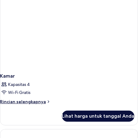
Kamar
Kapasitas 4
Wi-Fi Gratis
Rincian
Rincian selengkapnya
lebih
lanjut
Lihat harga untuk tanggal Anda
untuk
Kamar