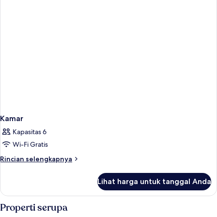
Kamar
Kapasitas 6
Wi-Fi Gratis
Rincian
Rincian selengkapnya
lebih
lanjut
Lihat harga untuk tanggal Anda
untuk
Kamar
Properti serupa