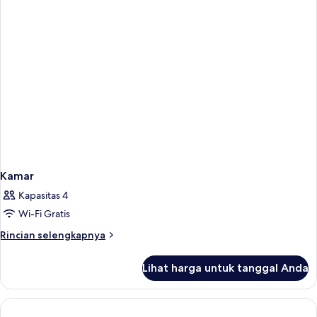
Kamar
Kapasitas 4
Wi-Fi Gratis
Rincian
Rincian selengkapnya
lebih
lanjut
Lihat harga untuk tanggal Anda
untuk
Kamar