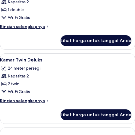
Kamar
Kapasitas 2
Double
1 double
Deluks
Wi-Fi Gratis
Rincian
Rincian selengkapnya
lebih
lanjut
Lihat harga untuk tanggal Anda
untuk
Kamar
Double
Lihat
Minibar, brankas, meja kerja, dan setri
7
Deluks
Kamar Twin Deluks
semua
24 meter persegi
foto
Kapasitas 2
untuk
Kamar
2 twin
Twin
Wi-Fi Gratis
Deluks
Rincian
Rincian selengkapnya
lebih
lanjut
Lihat harga untuk tanggal Anda
untuk
Kamar
Twin
Deluks