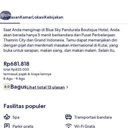
Boutique
Hotel
belumnya
Berikutnya
27+
Ringkasan
Kamar
Lokasi
Kebijakan
Saat Anda menginap di Blue Sky Pandurata Boutique Hotel, Anda
akan berada hanya 5 menit berkendara dari Pusat Perbelanjaan
Thamrin City dan Grand Indonesia. Tamu dapat memanjakan diri
dengan pijat dan menikmati masakan internasional di Kutai, yang
buka untuk sarapan, makan siang, dan makan malam. Selain itu,
Pasar Baru dan Monumen Nasional hanya berjarak 5 menit
berkendara.
Harga
Rp681.818
saat
total Rp825.000
ini
termasuk pajak & biaya lainnya
Bagian depan properti
Rp681.818
8 Agu - 9 Agu
Ulasan
Bagus
6,0
Lihat total 13 ulasan
6,0 dari 10
Fasilitas populer
Spa
Transportasi bandara
Parkir gratis
Wi-Fi Gratis