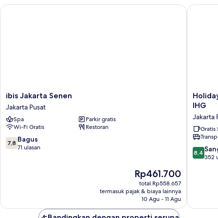
ibis Jakarta Senen
Holiday 
ibis
Holiday
ibis Jakarta Senen
Holida
Jakarta
Inn
IHG
Jakarta Pusat
Senen
Express
Jakarta 
Spa
Parkir gratis
Jakarta
Jakarta
Wi-Fi Gratis
Restoran
Pusat
Wahid
Gratis
Transp
Hasyim
7.8
Bagus
7,8
by
dari
71 ulasan
8.4
San
8,4
IHG
10,
dari
352 
Jakarta
Bagus,
10,
Harga
Rp461.700
Pusat
71
Sangat
sekarang
ulasan
Baik,
total Rp558.657
Rp461.700
termasuk pajak & biaya lainnya
352
10 Agu - 11 Agu
ulasan
Bandingkan dengan properti serupa