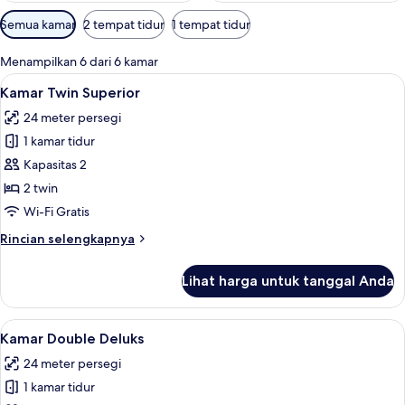
Filter
Semua kamar
2 tempat tidur
1 tempat tidur
tersedia
untuk
Menampilkan 6 dari 6 kamar
kamar
Lihat
Minibar, brankas, meja kerja, dan setri
4
Kamar Twin Superior
semua
24 meter persegi
foto
1 kamar tidur
untuk
Kamar
Kapasitas 2
Twin
2 twin
Superior
Wi-Fi Gratis
Rincian
Rincian selengkapnya
lebih
lanjut
Lihat harga untuk tanggal Anda
untuk
Kamar
Twin
Lihat
Kamar Double Deluks | Minibar, brankas
7
Superior
Kamar Double Deluks
semua
24 meter persegi
foto
1 kamar tidur
untuk