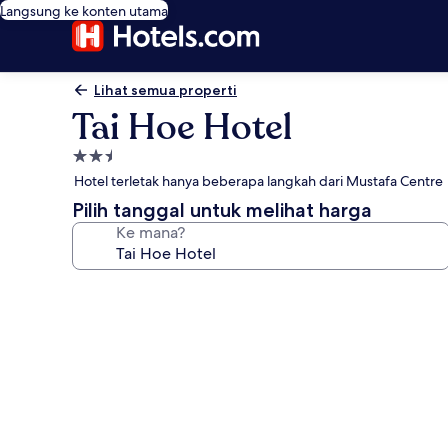
Langsung ke konten utama
Lihat semua properti
Tai Hoe Hotel
Properti
bintang
Hotel terletak hanya beberapa langkah dari Mustafa Centre
2.5
Pilih tanggal untuk melihat harga
Ke mana?
Galeri
foto
untuk
Tai
Hoe
Hotel