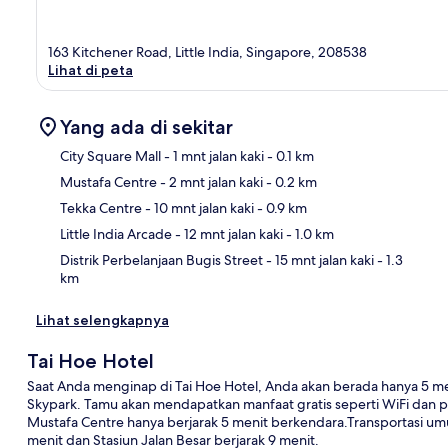
163 Kitchener Road, Little India, Singapore, 208538
Lihat di peta
Yang ada di sekitar
City Square Mall
- 1 mnt jalan kaki
- 0.1 km
Mustafa Centre
- 2 mnt jalan kaki
- 0.2 km
Pet
Tekka Centre
- 10 mnt jalan kaki
- 0.9 km
Little India Arcade
- 12 mnt jalan kaki
- 1.0 km
Distrik Perbelanjaan Bugis Street
- 15 mnt jalan kaki
- 1.3
km
Lihat selengkapnya
Tai Hoe Hotel
Saat Anda menginap di Tai Hoe Hotel, Anda akan berada hanya 5 m
Skypark. Tamu akan mendapatkan manfaat gratis seperti WiFi dan par
Mustafa Centre hanya berjarak 5 menit berkendara.Transportasi umu
menit dan Stasiun Jalan Besar berjarak 9 menit.