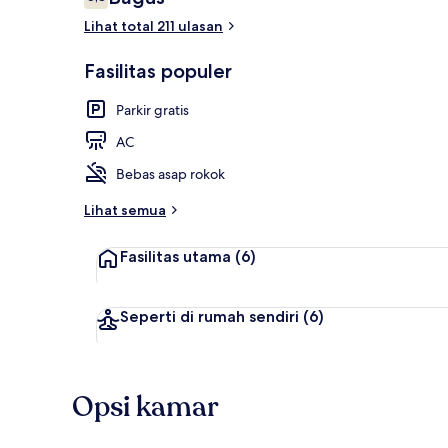
6,8 dari 10
Lihat total 211 ulasan
Kamar Twin (R
Fasilitas populer
Parkir gratis
AC
Bebas asap rokok
Lihat semua
Fasilitas utama
(6)
Seperti di rumah sendiri
(6)
Opsi kamar