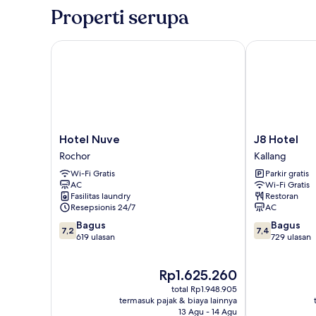
Triple
Properti serupa
(Redux)
Hotel Nuve
J8 Hotel
Hotel
J8
Hotel Nuve
J8 Hotel
Nuve
Hotel
Rochor
Kallang
Rochor
Kallang
Wi-Fi Gratis
Parkir gratis
AC
Wi-Fi Gratis
Fasilitas laundry
Restoran
Resepsionis 24/7
AC
7.2
7.4
Bagus
Bagus
7,2
7,4
dari
dari
619 ulasan
729 ulasan
10,
10,
Bagus,
Bagus,
Harga
Rp1.625.260
619
729
sekarang
ulasan
ulasan
total Rp1.948.905
Rp1.625.260
termasuk pajak & biaya lainnya
13 Agu - 14 Agu