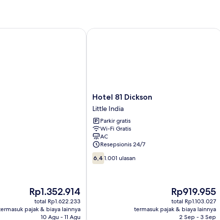
Keluarga
(Redux)
Hotel 81 Dickson
Hotel
Hotel 81 Dickson
81
Little India
Dickson
Parkir gratis
Little
Wi-Fi Gratis
India
AC
Resepsionis 24/7
6.4
6,4
1.001 ulasan
dari
10,
1.001
Harga
Harga
Rp1.352.914
Rp919.955
ulasan
sekarang
sekarang
total Rp1.622.233
total Rp1.103.027
Rp1.352.914
Rp919.955
termasuk pajak & biaya lainnya
termasuk pajak & biaya lainnya
10 Agu - 11 Agu
2 Sep - 3 Sep