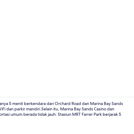
Shower, perl
hanya 5 menit berkendara dari Orchard Road dan Marina Bay Sands
i dan parkir mandiri.Selain itu, Marina Bay Sands Casino dan
rtasi umum berada tidak jauh: Stasiun MRT Farrer Park berjarak 5
Lorong