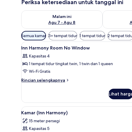
Periksa ketersediaan untuk tanggal ini
Periksa ketersediaan untuk malam ini Agu 7 - Agu 8
Periksa keter
Malam ini
Agu 7 - Agu 8
A
Filter
Semua kamar
3+ tempat tidur
1 tempat tidur
2 tempat tid
tersedia
Lihat
Brankas, meja kerja, setrika/mej
untuk
5
Inn Harmony Room No Window
semua
kamar
Kapasitas 4
foto
1 tempat tidur tingkat twin, 1 twin dan 1 queen
untuk
Inn
Wi-Fi Gratis
Harmony
Rincian
Rincian selengkapnya
Room
lebih
lanjut
No
Lihat harg
untuk
Window
Inn
Harmony
Lihat
Kamar (Inn Harmony) | Brankas, 
7
Room
Kamar (Inn Harmony)
semua
No
15 meter persegi
Window
foto
Kapasitas 5
untuk