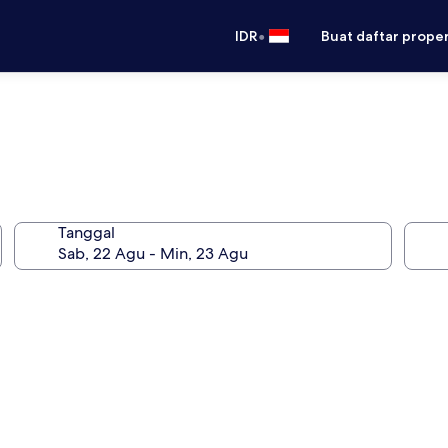
•
IDR
Buat daftar prope
Tanggal