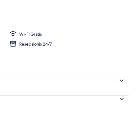
edux) | Brankas, meja kerja, setrika/meja setrika, dan Wi-Fi gratis
Wi-Fi Gratis
Resepsionis 24/7