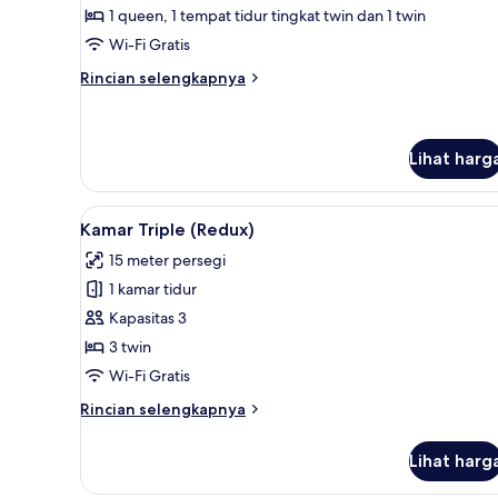
Kamar
1 queen, 1 tempat tidur tingkat twin dan 1 twin
(Inn
Wi-Fi Gratis
Harmony)
Rincian
Rincian selengkapnya
lebih
lanjut
untuk
Kamar
Lihat harg
(Inn
Harmony)
Lihat
Kamar Triple (Redux) | Brankas,
5
Kamar Triple (Redux)
semua
15 meter persegi
foto
1 kamar tidur
untuk
Kamar
Kapasitas 3
Triple
3 twin
(Redux)
Wi-Fi Gratis
Rincian
Rincian selengkapnya
lebih
lanjut
Lihat harg
untuk
Kamar