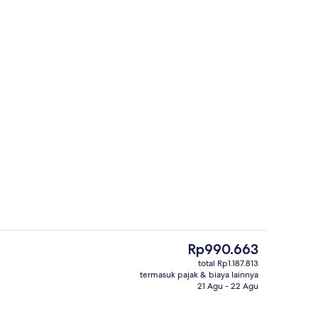
engkapan mandi gratis, pengering rambut, dan kloset
Eksterior
Harga
Rp990.663
saat
total Rp1.187.813
ini
termasuk pajak & biaya lainnya
Resepsionis
Rp990.663
21 Agu - 22 Agu