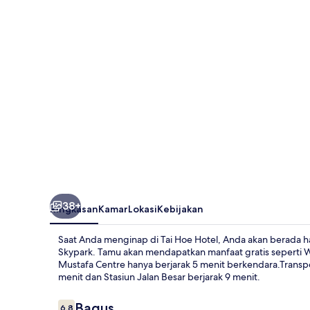
38+
Ringkasan
Kamar
Lokasi
Kebijakan
Saat Anda menginap di Tai Hoe Hotel, Anda akan berada 
Skypark. Tamu akan mendapatkan manfaat gratis seperti WiF
Mustafa Centre hanya berjarak 5 menit berkendara.Transpo
menit dan Stasiun Jalan Besar berjarak 9 menit.
Ulasan
Bagus
6,8