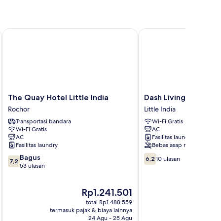
The Quay Hotel Little India
Dash Living Rochor
The
Dash
The Quay Hotel Little India
Dash Living Rochor
Quay
Living
Rochor
Little India
Hotel
Rochor
Transportasi bandara
Wi-Fi Gratis
Little
Little
Wi-Fi Gratis
AC
India
India
AC
Fasilitas laundry
Rochor
Fasilitas laundry
Bebas asap rokok
7.2
6.2
Bagus
6,2
10 ulasan
7,2
dari
dari
53 ulasan
10,
10,
Bagus,
10
Harga
H
Rp1.241.501
R
53
ulasan
sekarang
s
ulasan
total Rp1.488.559
Rp1.241.501
R
termasuk pajak & biaya lainnya
termasuk paj
24 Agu - 25 Agu