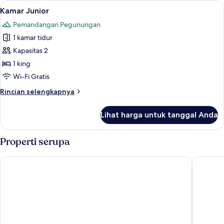
Lihat
Kamar Junior | Seprai premium, selimu
4
Kamar Junior
semua
Pemandangan Pegunungan
foto
1 kamar tidur
untuk
Kamar
Kapasitas 2
Junior
1 king
Wi-Fi Gratis
Rincian
Rincian selengkapnya
lebih
lanjut
Lihat harga untuk tanggal Anda
untuk
Kamar
Junior
Properti serupa
Hotel Monte Bondone
Garni Ma