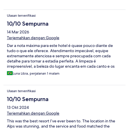
Ulasan terverifikasi
10/10 Sempurna
14 Mar 2026
Terjemahkan dengan Google
Dar a nota máxima para este hotel é quase pouco diante de
tudo o que ele oferece. Atendimento impecável, equipe
extremamente atenciosa e sempre preocupada com cada
detalhe para tornar a estadia perfeita. A limpeza é
irrepreensível, a beleza do lugar encanta em cada canto e os
pequenos mimos demonstram um cuidado genuíno com os
Luna Libia, perjalanan 1 malam
hóspedes. Tudo é pensado com carinho, elegância e excelência.
Uma experiência memorável que certamente merece todos os
elogios e a nota mais alta possível.
Ulasan terverifikasi
10/10 Sempurna
13 Okt 2024
Terjemahkan dengan Google
This was the best resort I’ve ever been to. The location in the
Alps was stunning, and the service and food matched the