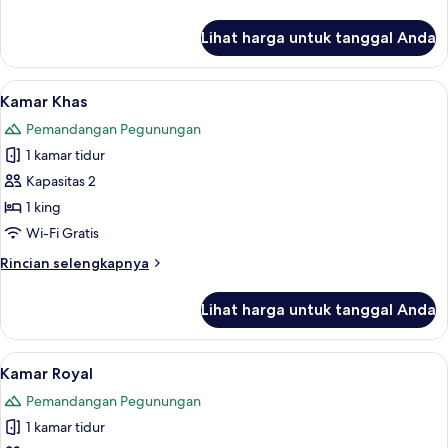
lebih
lanjut
Lihat harga untuk tanggal Anda
untuk
Kamar
Mewah
Lihat
Kamar Khas | Seprai premium, selimut 
6
Kamar Khas
semua
Pemandangan Pegunungan
foto
1 kamar tidur
untuk
Kamar
Kapasitas 2
Khas
1 king
Wi-Fi Gratis
Rincian
Rincian selengkapnya
lebih
lanjut
Lihat harga untuk tanggal Anda
untuk
Kamar
Khas
Lihat
Kamar Royal | Seprai premium, selimut
5
Kamar Royal
semua
Pemandangan Pegunungan
foto
1 kamar tidur
untuk