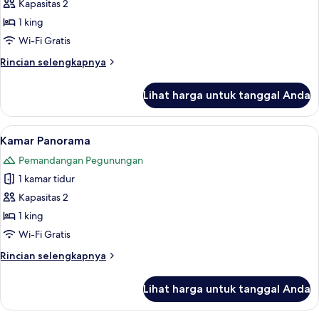
Kamar
Kapasitas 2
Royal
1 king
Wi-Fi Gratis
Rincian
Rincian selengkapnya
lebih
lanjut
Lihat harga untuk tanggal Anda
untuk
Kamar
Royal
Lihat
Kamar Panorama | Seprai premium, sel
5
Kamar Panorama
semua
Pemandangan Pegunungan
foto
1 kamar tidur
untuk
Kamar
Kapasitas 2
Panorama
1 king
Wi-Fi Gratis
Rincian
Rincian selengkapnya
lebih
lanjut
Lihat harga untuk tanggal Anda
untuk
Kamar
Panorama