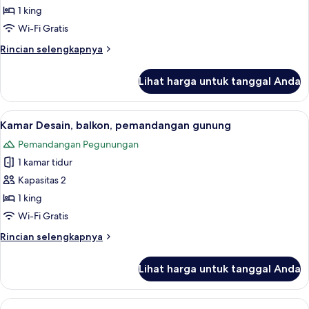
1 king
Wi-Fi Gratis
Rincian
Rincian selengkapnya
lebih
lanjut
Lihat harga untuk tanggal Anda
untuk
Kamar
Deluks
Lihat
Kamar Desain, balkon, pemandangan g
6
Kamar Desain, balkon, pemandangan gunung
semua
Pemandangan Pegunungan
foto
1 kamar tidur
untuk
Kamar
Kapasitas 2
Desain,
1 king
balkon,
Wi-Fi Gratis
pemandangan
Rincian
Rincian selengkapnya
gunung
lebih
lanjut
Lihat harga untuk tanggal Anda
untuk
Kamar
Desain,
Lihat
Kamar Standar | Seprai premium, selim