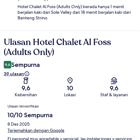
Hotel Chalet Al Foss (Adults Only) berada hanya 1 menit
berjalan kaki dari Sole Valley dan 18 menit berjalan kaki dari
Benteng Strino.
Ulasan Hotel Chalet Al Foss
Ulasan
(Adults Only)
Sempurna
9,6
39 ulasan
9,6
10
9,6
Kebersihan
Lokasi
Staf & layanan
Ulasan
Ulasan terverifikasi
10/10 Sempurna
8 Des 2025
Terjemahkan dengan Google
El personal muy agradable y servicial, las instalaciones y servicios