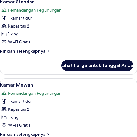
5
balkon,
Kamar Standar
semua
pemandangan
Pemandangan Pegunungan
gunung
foto
1 kamar tidur
untuk
Kamar
Kapasitas 2
Standar
1 king
Wi-Fi Gratis
Rincian
Rincian selengkapnya
lebih
lanjut
Lihat harga untuk tanggal Anda
untuk
Kamar
Standar
Lihat
Kamar Mewah | Seprai premium, selimu
8
Kamar Mewah
semua
Pemandangan Pegunungan
foto
1 kamar tidur
untuk
Kamar
Kapasitas 2
Mewah
1 king
Wi-Fi Gratis
Rincian
Rincian selengkapnya