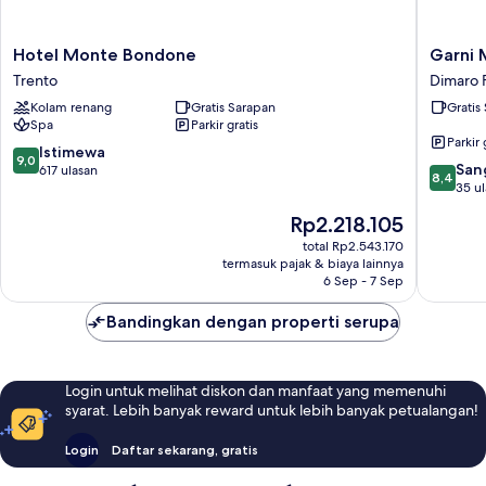
Hotel
Garni
Hotel Monte Bondone
Garni 
Monte
Maria
Trento
Dimaro 
Bondone
Dimaro
Kolam renang
Gratis Sarapan
Gratis
Trento
Folgarid
Spa
Parkir gratis
Parkir 
9.0
Istimewa
9,0
8.4
San
dari
617 ulasan
8,4
dari
35 u
10,
10,
Istimewa,
Harga
Rp2.218.105
Sangat
617
sekarang
Baik,
total Rp2.543.170
ulasan
Rp2.218.105
termasuk pajak & biaya lainnya
35
6 Sep - 7 Sep
ulasan
Bandingkan dengan properti serupa
Login untuk melihat diskon dan manfaat yang memenuhi
syarat. Lebih banyak reward untuk lebih banyak petualangan!
Login
Daftar sekarang, gratis