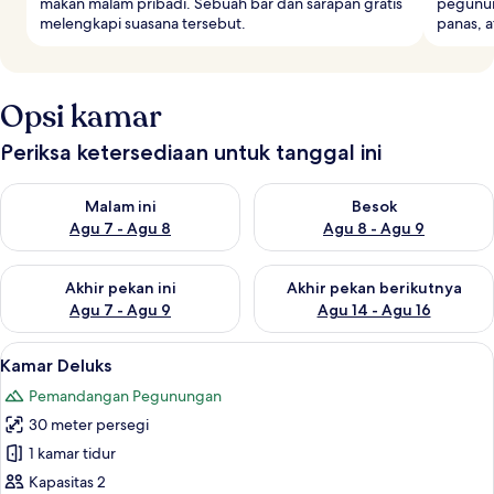
makan malam pribadi. Sebuah bar dan sarapan gratis
pegunung
melengkapi suasana tersebut.
panas, a
Opsi kamar
Periksa ketersediaan untuk tanggal ini
Periksa ketersediaan untuk malam ini Agu 7 - Agu 8
Periksa ketersediaan untuk be
Malam ini
Besok
Agu 7 - Agu 8
Agu 8 - Agu 9
Periksa ketersediaan untuk akhir pekan ini Agu 7 - Agu 9
Periksa ketersediaan untuk ak
Akhir pekan ini
Akhir pekan berikutnya
Agu 7 - Agu 9
Agu 14 - Agu 16
Lihat
Kamar Deluks | Seprai premium, selimu
5
Kamar Deluks
semua
Pemandangan Pegunungan
foto
30 meter persegi
untuk
Kamar
1 kamar tidur
Deluks
Kapasitas 2