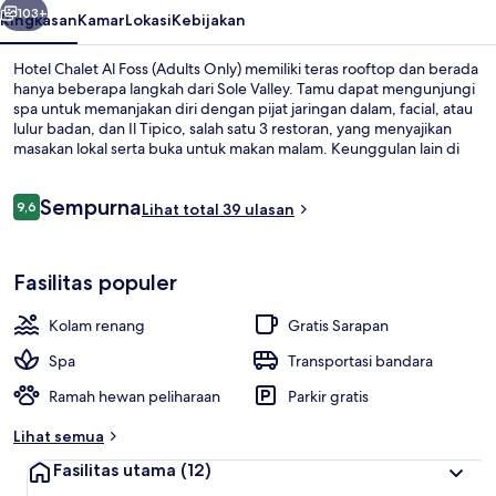
Only)
103+
Ringkasan
Kamar
Lokasi
Kebijakan
Hotel Chalet Al Foss (Adults Only) memiliki teras rooftop dan berada
hanya beberapa langkah dari Sole Valley. Tamu dapat mengunjungi
spa untuk memanjakan diri dengan pijat jaringan dalam, facial, atau
lulur badan, dan Il Tipico, salah satu 3 restoran, yang menyajikan
masakan lokal serta buka untuk makan malam. Keunggulan lain di
hotel mewah ini meliputi kolam renang indoor, kolam renang
outdoor, dan bar/lounge.
Ulasan
Sempurna
9,6
Lihat total 39 ulasan
9,6 dari 10
Sudah termasuk sarapan lengkap setia
Fasilitas populer
Kolam renang
Gratis Sarapan
Spa
Transportasi bandara
Ramah hewan peliharaan
Parkir gratis
Lihat semua
Fasilitas utama
(12)