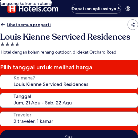
Langsung ke konten utama
Dapatkan aplikasinya
Lihat semua properti
Louis Kienne Serviced Residences
Properti
bintang
Hotel dengan kolam renang outdoor, di dekat Orchard Road
4.0
Pilih tanggal untuk melihat harga
Ke mana?
Tanggal
Traveler
Cari