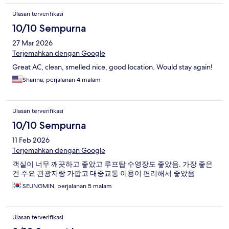
Ulasan terverifikasi
10/10 Sempurna
27 Mar 2026
Terjemahkan dengan Google
Great AC, clean, smelled nice, good location. Would stay again!
Shanna, perjalanan 4 malam
Ulasan terverifikasi
10/10 Sempurna
11 Feb 2026
Terjemahkan dengan Google
객실이 너무 깨끗하고 좋았고 루프탑 수영장도 좋았음. 가장 좋은
건 주요 관광지랑 가깝고 대중교통 이용이 편리해서 좋았음
SEUNGMIN, perjalanan 5 malam
Ulasan terverifikasi