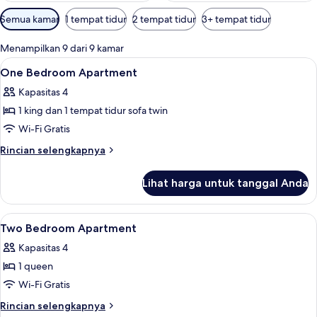
Filter
Semua kamar
1 tempat tidur
2 tempat tidur
3+ tempat tidur
tersedia
untuk
Menampilkan 9 dari 9 kamar
kamar
Lihat
Brankas, meja kerja, ruang kerja rama
20
One Bedroom Apartment
semua
Kapasitas 4
foto
1 king dan 1 tempat tidur sofa twin
untuk
One
Wi-Fi Gratis
Bedroom
Rincian
Rincian selengkapnya
Apartment
lebih
lanjut
Lihat harga untuk tanggal Anda
untuk
One
Bedroom
Lihat
Brankas, meja kerja, ruang kerja rama
14
Apartment
Two Bedroom Apartment
semua
Kapasitas 4
foto
1 queen
untuk
Two
Wi-Fi Gratis
Bedroom
Rincian
Rincian selengkapnya