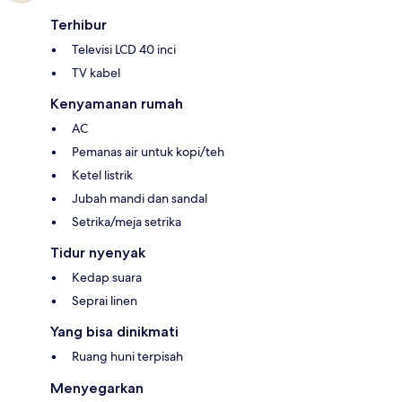
Terhibur
Televisi LCD 40 inci
TV kabel
Kenyamanan rumah
AC
Pemanas air untuk kopi/teh
Ketel listrik
Jubah mandi dan sandal
Setrika/meja setrika
Tidur nyenyak
Kedap suara
Seprai linen
Yang bisa dinikmati
Ruang huni terpisah
Menyegarkan