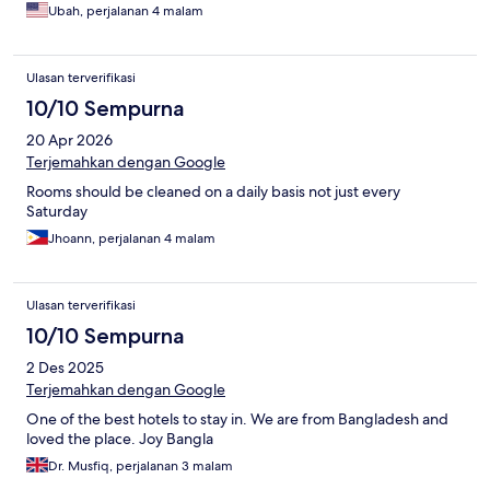
not much in the way of feeling welcomed.
Ubah, perjalanan 4 malam
Ulasan terverifikasi
10/10 Sempurna
20 Apr 2026
Terjemahkan dengan Google
Rooms should be cleaned on a daily basis not just every
Saturday
Jhoann, perjalanan 4 malam
Ulasan terverifikasi
10/10 Sempurna
2 Des 2025
Terjemahkan dengan Google
One of the best hotels to stay in. We are from Bangladesh and
loved the place. Joy Bangla
Dr. Musfiq, perjalanan 3 malam