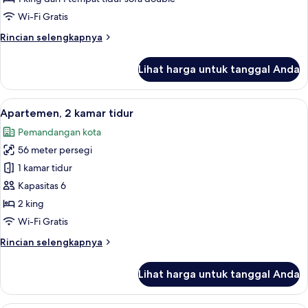
tidur
Wi-Fi Gratis
Rincian
Rincian selengkapnya
lebih
lanjut
Lihat harga untuk tanggal Anda
untuk
Apartemen,
1
Lihat
Shower, perlengkapan mandi gratis, 
14
kamar
Apartemen, 2 kamar tidur
semua
tidur
Pemandangan kota
foto
56 meter persegi
untuk
Apartemen,
1 kamar tidur
2
Kapasitas 6
kamar
2 king
tidur
Wi-Fi Gratis
Rincian
Rincian selengkapnya
lebih
lanjut
Lihat harga untuk tanggal Anda
untuk
Apartemen,
2