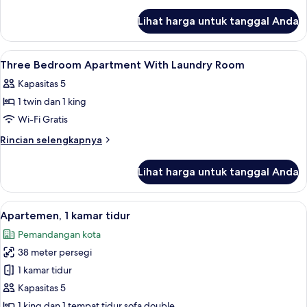
Apartment
lebih
lanjut
Lihat harga untuk tanggal Anda
untuk
Two
Bedroom
Lihat
Brankas, meja kerja, ruang kerja rama
12
Apartment
Three Bedroom Apartment With Laundry Room
semua
Kapasitas 5
foto
1 twin dan 1 king
untuk
Three
Wi-Fi Gratis
Bedroom
Rincian
Rincian selengkapnya
Apartment
lebih
lanjut
With
Lihat harga untuk tanggal Anda
untuk
Laundry
Three
Room
Bedroom
Lihat
Brankas, meja kerja, ruang kerja rama
17
Apartment
Apartemen, 1 kamar tidur
semua
With
Pemandangan kota
Laundry
foto
Room
38 meter persegi
untuk
Apartemen,
1 kamar tidur
1
Kapasitas 5
kamar
1 king dan 1 tempat tidur sofa double