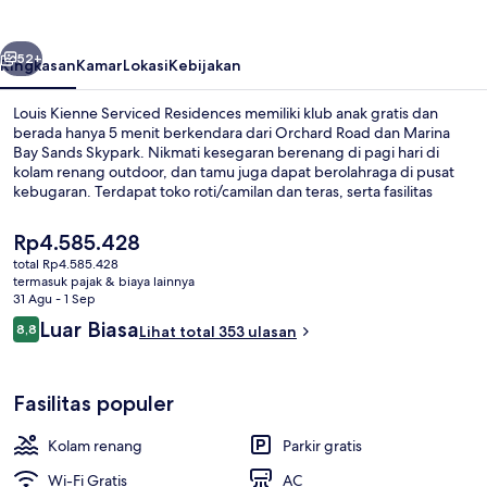
Residences
belumnya
Berikutnya
52+
Ringkasan
Kamar
Lokasi
Kebijakan
Louis Kienne Serviced Residences memiliki klub anak gratis dan
berada hanya 5 menit berkendara dari Orchard Road dan Marina
Bay Sands Skypark. Nikmati kesegaran berenang di pagi hari di
kolam renang outdoor, dan tamu juga dapat berolahraga di pusat
kebugaran. Terdapat toko roti/camilan dan teras, serta fasilitas
dalam kamar yang meliputi kulkas dan microwave. Para traveler
menyukai staf. Transportasi umum berada tidak jauh: Stasiun
Harga
Rp4.585.428
Havelock berjarak 5 menit dan Stasiun MRT Tiong Bahru berjarak 11
saat
total Rp4.585.428
menit.
ini
termasuk pajak & biaya lainnya
Kolam renang outdoor
Rp4.585.428
31 Agu - 1 Sep
Ulasan
Luar Biasa
8,8
Lihat total 353 ulasan
8,8 dari 10
Fasilitas populer
Kolam renang
Parkir gratis
Wi-Fi Gratis
AC