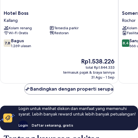
Hotel
Somerse
Hotel Boss
Somers
Boss
Bencool
Kallang
Rochor
Kallang
Singapo
Kolam renang
Tersedia parkir
Kolam
Rochor
Wi-Fi Gratis
Restoran
Fasilit
7.8
8.4
Bagus
San
7,8
8,4
dari
dari
1.269 ulasan
666 
10,
10,
Bagus,
Sangat
Harga
Rp1.538.226
1.269
Baik,
sekarang
total Rp1.844.333
ulasan
666
Rp1.538.226
termasuk pajak & biaya lainnya
ulasan
31 Agu - 1 Sep
Bandingkan dengan properti serupa
Login untuk melihat diskon dan manfaat yang memenuhi
syarat. Lebih banyak reward untuk lebih banyak petualangan!
Login
Daftar sekarang, gratis