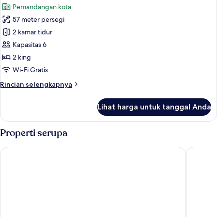
with
Pemandangan kota
Laundry
foto
Room
57 meter persegi
untuk
Apartemen,
2 kamar tidur
2
Kapasitas 6
kamar
2 king
tidur
Wi-Fi Gratis
Rincian
Rincian selengkapnya
lebih
lanjut
Lihat harga untuk tanggal Anda
untuk
Apartemen,
2
Properti serupa
kamar
tidur
Hotel Boss
Somerse