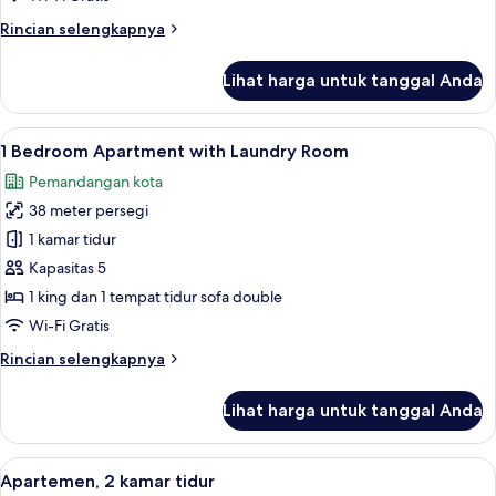
tidur
Rincian
Rincian selengkapnya
lebih
lanjut
Lihat harga untuk tanggal Anda
untuk
Studio,
1
Lihat
Brankas, meja kerja, ruang kerja rama
17
kamar
1 Bedroom Apartment with Laundry Room
semua
tidur
Pemandangan kota
foto
38 meter persegi
untuk
1
1 kamar tidur
Bedroom
Kapasitas 5
Apartment
1 king dan 1 tempat tidur sofa double
with
Wi-Fi Gratis
Laundry
Rincian
Rincian selengkapnya
Room
lebih
lanjut
Lihat harga untuk tanggal Anda
untuk
1
Bedroom
Lihat
Shower, perlengkapan mandi gratis, 
16
Apartment
Apartemen, 2 kamar tidur
semua