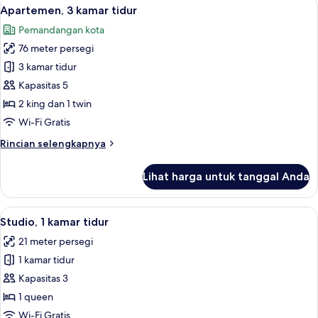
Lihat
Brankas, meja kerja, ruang kerja rama
17
kamar
Apartemen, 3 kamar tidur
semua
tidur
Pemandangan kota
foto
76 meter persegi
untuk
Apartemen,
3 kamar tidur
3
Kapasitas 5
kamar
2 king dan 1 twin
tidur
Wi-Fi Gratis
Rincian
Rincian selengkapnya
lebih
lanjut
Lihat harga untuk tanggal Anda
untuk
Apartemen,
3
Lihat
Studio, 1 kamar tidur | Brankas, meja 
9
kamar
Studio, 1 kamar tidur
semua
tidur
21 meter persegi
foto
1 kamar tidur
untuk
Studio,
Kapasitas 3
1
1 queen
kamar
Wi-Fi Gratis