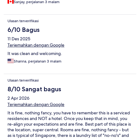
Sanjay, perjalanan 3 malam
Ulasan terverifikasi
6/10 Bagus
11 Des 2025
Terjemahkan dengan Google
It was clean and welcoming.
Shanna, perjalanan 3 malam
Ulasan terverifikasi
8/10 Sangat bagus
2 Apr 2026
Terjemahkan dengan Google
It is fine, nothing fancy, you have to remember this is a serviced
residences and NOT a hotel. Once you keep that in mind, you
re-align your expectations and are fine. Best part of this place is
the location, super central. Rooms are fine, nothing fancy - but
as is typical of Singapore, there is a laundry list of "no-no's" and