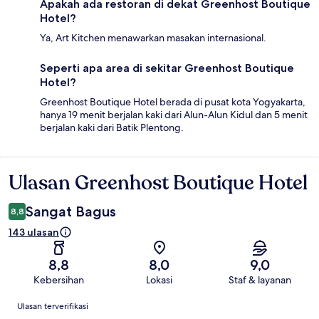
Apakah ada restoran di dekat Greenhost Boutique
Hotel?
Ya, Art Kitchen menawarkan masakan internasional.
Seperti apa area di sekitar Greenhost Boutique
Hotel?
Greenhost Boutique Hotel berada di pusat kota Yogyakarta,
hanya 19 menit berjalan kaki dari Alun-Alun Kidul dan 5 menit
berjalan kaki dari Batik Plentong.
Ulasan Greenhost Boutique Hotel
Ulasan
Sangat Bagus
8,8
143 ulasan
8,8
8,0
9,0
Kebersihan
Lokasi
Staf & layanan
Ulasan
Ulasan terverifikasi