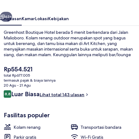
belumnya
Berikutnya
63+
Ringkasan
Kamar
Lokasi
Kebijakan
Greenhost Boutique Hotel berada 5 menit berkendara dari Jalan
Malioboro. Kolam renang outdoor merupakan spot yang bagus
untuk berenang, dan tamu bisa makan di Art Kitchen, yang
menyajikan masakan internasional serta buka untuk sarapan, makan
siang, dan makan malam. Keunggulan lainnya meliputi bar/lounge
dan taman.
Harga
Rp554.521
saat
total Rp677.005
ini
termasuk pajak & biaya lainnya
Kolam renang outdoor, dengan kursi 
Rp554.521
20 Agu - 21 Agu
Ulasan
Luar Biasa
8,8
Lihat total 143 ulasan
8,8 dari 10
Fasilitas populer
Kolam renang
Transportasi bandara
Parkir gratis
Wi-Fi Gratis