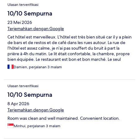
Ulasan terverifikasi
10/10 Sempurna
23 Mei 2026
Terjemahkan dengan Google
Cet hôtel est merveilleux. L’hôtel est très bien situé car il y a plein
de bars et de restos et de café dans les rues autour. La rue de
l’hôtel est assez calme, je n’ai pas souffert du bruit à part la
prière à 4h du matin. Le lit était confortable, la chambre, propre
bien équipée. Le restaurant est bon et bon marché. Le seul
point négatif était le wi-fi qui ne fonctionnait pas très bien dans
Damien, perjalanan 3 malam
la chambre
Ulasan terverifikasi
10/10 Sempurna
8 Apr 2026
Terjemahkan dengan Google
Room was clean and well maintained. Convenient location.
Minhui, perjalanan 3 malam