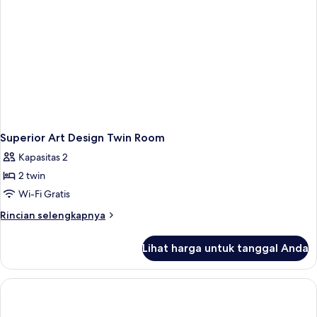
Superior Art Design Twin Room
Kapasitas 2
2 twin
Wi-Fi Gratis
Rincian
Rincian selengkapnya
lebih
lanjut
Lihat harga untuk tanggal Anda
untuk
Superior
Art
Design
Twin
Room