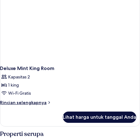
Deluxe Mint King Room
Kapasitas 2
1 king
Wi-Fi Gratis
Rincian
Rincian selengkapnya
lebih
lanjut
Lihat harga untuk tanggal Anda
untuk
Deluxe
Mint
Properti serupa
King