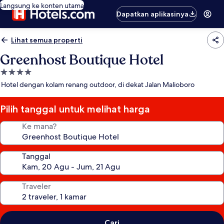
Langsung ke konten utama
Dapatkan aplikasinya
Lihat semua properti
Greenhost Boutique Hotel
Properti
bintang
Hotel dengan kolam renang outdoor, di dekat Jalan Malioboro
4.0
Pilih tanggal untuk melihat harga
Ke mana?
Tanggal
Traveler
Cari