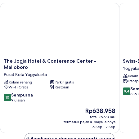
Room
The Jogja Hotel & Conference Center - Malioboro
Swiss-Be
The
Swiss-
The Jogja Hotel & Conference Center -
Swiss-
Jogja
Belbout
Malioboro
Yogyaka
Hotel
Yogyaka
Pusat Kota Yogyakarta
Kolam
&
Yogyaka
Transp
Conference
Kolam renang
Parkir gratis
Wi-Fi Gratis
Restoran
Center
9.4
Sem
9,4
-
dari
336 
10.0
Sempurna
10
Malioboro
10,
dari
9 ulasan
Pusat
Sempur
10,
Harga
Rp638.958
Kota
336
Sempurna,
sekarang
Yogyakarta
ulasan
9
total Rp773.140
Rp638.958
termasuk pajak & biaya lainnya
ulasan
6 Sep - 7 Sep
Bandingkan dengan properti serupa