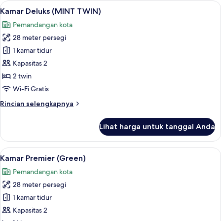
Deluks
Lihat
Kamar Deluks (MINT TWIN) | Seprai pre
5
(MINT
Kamar Deluks (MINT TWIN)
semua
KING)
Pemandangan kota
foto
28 meter persegi
untuk
Kamar
1 kamar tidur
Deluks
Kapasitas 2
(MINT
2 twin
TWIN)
Wi-Fi Gratis
Rincian
Rincian selengkapnya
lebih
lanjut
Lihat harga untuk tanggal Anda
untuk
Kamar
Deluks
Lihat
Kamar Premier (Green) | Seprai premium
4
(MINT
Kamar Premier (Green)
semua
TWIN)
Pemandangan kota
foto
28 meter persegi
untuk
Kamar
1 kamar tidur
Premier
Kapasitas 2
(Green)