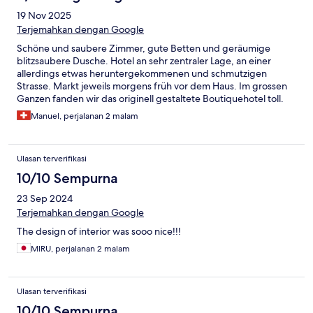
19 Nov 2025
Terjemahkan dengan Google
Schöne und saubere Zimmer, gute Betten und geräumige
blitzsaubere Dusche. Hotel an sehr zentraler Lage, an einer
allerdings etwas heruntergekommenen und schmutzigen
Strasse. Markt jeweils morgens früh vor dem Haus. Im grossen
Ganzen fanden wir das originell gestaltete Boutiquehotel toll.
Schade war, dass man die Fenster in unsererm Zimmer nicht
Manuel, perjalanan 2 malam
öffnen konnte. Aber morgens zwischen 4 und 5 Uhr verstanden
wir auch warum wohl: Die Weckrufe der Muezzine der sehr
nahen Moschee waren so laut, dass so oder so jedes schlafende
Ulasan terverifikasi
Auge öffneten.
10/10 Sempurna
23 Sep 2024
Terjemahkan dengan Google
The design of interior was sooo nice!!!
MIRU, perjalanan 2 malam
Ulasan terverifikasi
10/10 Sempurna