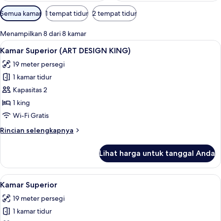
Filter
Semua kamar
1 tempat tidur
2 tempat tidur
tersedia
untuk
Menampilkan 8 dari 8 kamar
kamar
Lihat
Seprai premium, meja kerja, tirai keda
23
Kamar Superior (ART DESIGN KING)
semua
19 meter persegi
foto
1 kamar tidur
untuk
Kamar
Kapasitas 2
Superior
1 king
(ART
Wi-Fi Gratis
DESIGN
Rincian
Rincian selengkapnya
KING)
lebih
lanjut
Lihat harga untuk tanggal Anda
untuk
Kamar
Superior
Lihat
Seprai premium, meja kerja, tirai keda
6
(ART
Kamar Superior
semua
DESIGN
19 meter persegi
KING)
foto
1 kamar tidur
untuk