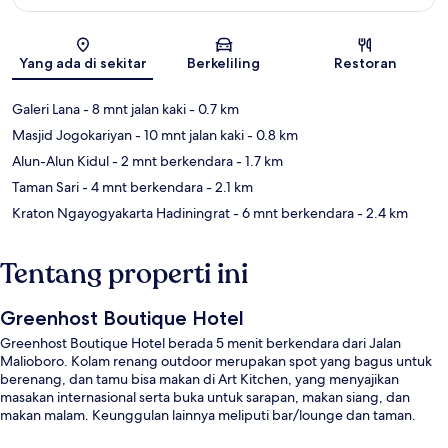
Peta
Yang ada di sekitar
Berkeliling
Restoran
Galeri Lana
- 8 mnt jalan kaki
- 0.7 km
Masjid Jogokariyan
- 10 mnt jalan kaki
- 0.8 km
Alun-Alun Kidul
- 2 mnt berkendara
- 1.7 km
Taman Sari
- 4 mnt berkendara
- 2.1 km
Kraton Ngayogyakarta Hadiningrat
- 6 mnt berkendara
- 2.4 km
Tentang properti ini
Greenhost Boutique Hotel
Greenhost Boutique Hotel berada 5 menit berkendara dari Jalan
Malioboro. Kolam renang outdoor merupakan spot yang bagus untuk
berenang, dan tamu bisa makan di Art Kitchen, yang menyajikan
masakan internasional serta buka untuk sarapan, makan siang, dan
makan malam. Keunggulan lainnya meliputi bar/lounge dan taman.