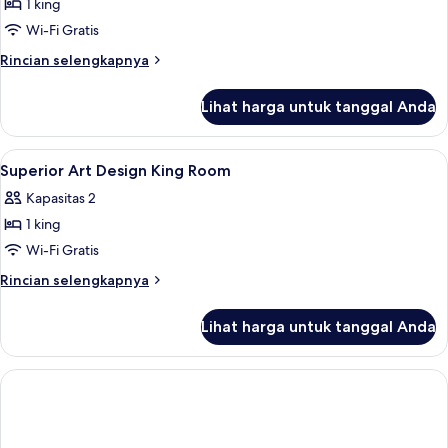
1 king
Wi-Fi Gratis
Rincian
Rincian selengkapnya
lebih
lanjut
Lihat harga untuk tanggal Anda
untuk
Kamar
Premier
Lihat
Seprai premium, meja kerja, tirai keda
8
(Green)
Superior Art Design King Room
semua
Kapasitas 2
foto
1 king
untuk
Superior
Wi-Fi Gratis
Art
Rincian
Rincian selengkapnya
Design
lebih
lanjut
King
Lihat harga untuk tanggal Anda
untuk
Room
Superior
Art
Design
King
Room