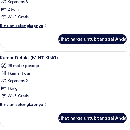
Kamar
Kapasitas 3
Superior
2 twin
Wi-Fi Gratis
Rincian
Rincian selengkapnya
lebih
lanjut
Lihat harga untuk tanggal Anda
untuk
Kamar
Superior
Lihat
Kamar Deluks (MINT KING) | Seprai pre
4
Kamar Deluks (MINT KING)
semua
28 meter persegi
foto
1 kamar tidur
untuk
Kamar
Kapasitas 2
Deluks
1 king
(MINT
Wi-Fi Gratis
KING)
Rincian
Rincian selengkapnya
lebih
lanjut
Lihat harga untuk tanggal Anda
untuk
Kamar