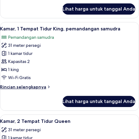
pemandangan
lanjut
Lihat harga untuk tanggal Anda
samudra
untuk
Suite,
1
Lihat
Kamar, 1 Tempat Tidur King, pemand
7
Tempat
Kamar, 1 Tempat Tidur King, pemandangan samudra
semua
Tidur
Pemandangan samudra
King,
foto
balkon,
31 meter persegi
untuk
pemandangan
Kamar,
1 kamar tidur
samudra
1
Kapasitas 2
Tempat
1 king
Tidur
Wi-Fi Gratis
King,
Rincian
Rincian selengkapnya
pemandangan
lebih
samudra
lanjut
Lihat harga untuk tanggal Anda
untuk
Kamar,
1
Lihat
Seprai antialergi, bantalan ekstra lem
7
Tempat
Kamar, 2 Tempat Tidur Queen
semua
Tidur
31 meter persegi
King,
foto
pemandangan
1 kamar tidur