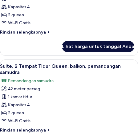
untuk
samudra
Kamar,
Kapasitas 4
2
2 queen
Tempat
Wi-Fi Gratis
Tidur
Rincian
Rincian selengkapnya
Queen
lebih
lanjut
Lihat harga untuk tanggal Anda
untuk
Kamar,
2
Lihat
Suite, 2 Tempat Tidur Queen, balkon, 
9
Tempat
Suite, 2 Tempat Tidur Queen, balkon, pemandangan
semua
Tidur
samudra
Queen
foto
Pemandangan samudra
untuk
42 meter persegi
Suite,
1 kamar tidur
2
Tempat
Kapasitas 4
Tidur
2 queen
Queen,
Wi-Fi Gratis
balkon,
Rincian
Rincian selengkapnya
pemandangan
lebih