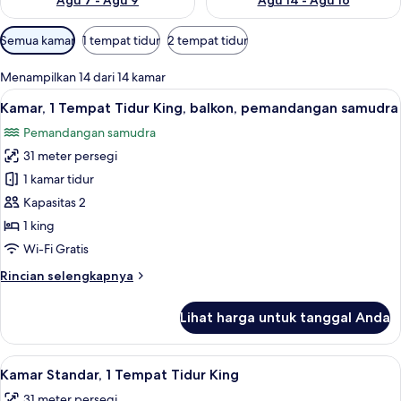
Agu 7 - Agu 9
Agu 14 - Agu 16
Filter
Semua kamar
1 tempat tidur
2 tempat tidur
tersedia
untuk
Menampilkan 14 dari 14 kamar
kamar
Lihat
Kamar, 1 Tempat Tidur King, balkon,
9
Kamar, 1 Tempat Tidur King, balkon, pemandangan samudra
semua
Pemandangan samudra
foto
31 meter persegi
untuk
Kamar,
1 kamar tidur
1
Kapasitas 2
Tempat
1 king
Tidur
Wi-Fi Gratis
King,
Rincian
Rincian selengkapnya
balkon,
lebih
pemandangan
lanjut
Lihat harga untuk tanggal Anda
samudra
untuk
Kamar,
1
Lihat
Seprai antialergi, bantalan ekstra lem
8
Tempat
Kamar Standar, 1 Tempat Tidur King
semua
Tidur
31 meter persegi