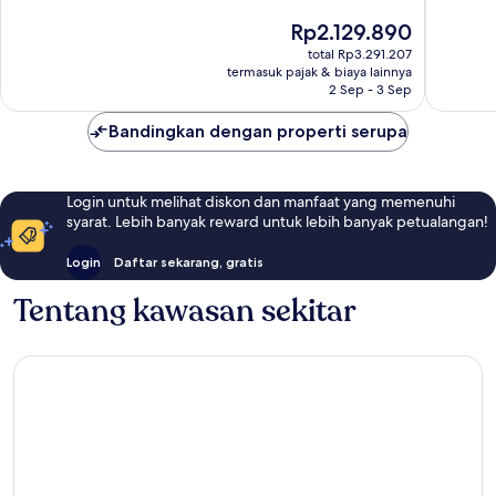
Beach
2.405
Baik,
Harga
Rp2.129.890
ulasan
1.494
sekarang
ulasan
total Rp3.291.207
Rp2.129.890
termasuk pajak & biaya lainnya
2 Sep - 3 Sep
Bandingkan dengan properti serupa
Login untuk melihat diskon dan manfaat yang memenuhi
syarat. Lebih banyak reward untuk lebih banyak petualangan!
Login
Daftar sekarang, gratis
Tentang kawasan sekitar