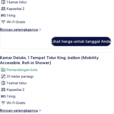
1 kamar tidur
Deluks,
1
Kapasitas 2
Tempat
1 king
Tidur
Wi-Fi Gratis
King,
Rincian
Rincian selengkapnya
balkon
lebih
(Mobility/Hearing
lanjut
Lihat harga untuk tanggal Anda
untuk
Accessible,
Kamar
Tub)
Deluks,
Lihat
Televisi layar datar 40-inci dengan salu
4
1
Kamar Deluks, 1 Tempat Tidur King, balkon (Mobility
semua
Tempat
Accessible, Roll-in Shower)
Tidur
foto
Pemandangan kota
King,
untuk
balkon
31 meter persegi
Kamar
(Mobility/Hearing
1 kamar tidur
Deluks,
Accessible,
Tub)
1
Kapasitas 2
Tempat
1 king
Tidur
Wi-Fi Gratis
King,
Rincian
Rincian selengkapnya
balkon