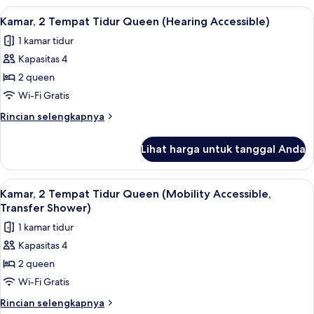
(Hearing
Standar,
Lihat
Seprai antialergi, bantalan ekstra lem
Accessible)
5
1
Kamar, 2 Tempat Tidur Queen (Hearing Accessible)
semua
Tempat
1 kamar tidur
Tidur
foto
King
Kapasitas 4
untuk
(Hearing
Kamar,
2 queen
Accessible)
2
Wi-Fi Gratis
Tempat
Rincian
Rincian selengkapnya
Tidur
lebih
Queen
lanjut
Lihat harga untuk tanggal Anda
untuk
(Hearing
Kamar,
Accessible)
2
Lihat
Seprai antialergi, bantalan ekstra lem
4
Tempat
Kamar, 2 Tempat Tidur Queen (Mobility Accessible,
semua
Tidur
Transfer Shower)
Queen
foto
1 kamar tidur
(Hearing
untuk
Accessible)
Kapasitas 4
Kamar,
2 queen
2
Tempat
Wi-Fi Gratis
Tidur
Rincian
Rincian selengkapnya