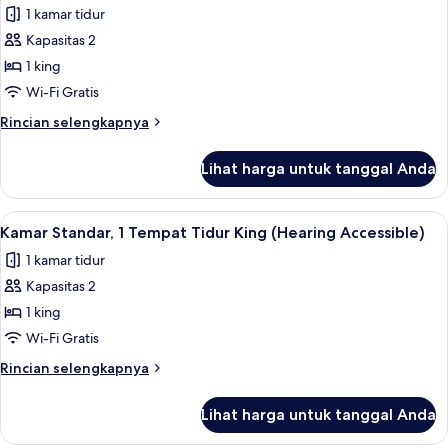
foto
1 kamar tidur
King
untuk
(Mobility
Kapasitas 2
Kamar
Accessible,
1 king
Deluks,
Roll-
in
1
Wi-Fi Gratis
Shower)
Tempat
Rincian
Rincian selengkapnya
Tidur
lebih
lanjut
King,
Lihat harga untuk tanggal Anda
untuk
balkon
Kamar
(Hearing
Deluks,
Lihat
Seprai antialergi, bantalan ekstra lem
7
Accessible)
1
Kamar Standar, 1 Tempat Tidur King (Hearing Accessible)
semua
Tempat
1 kamar tidur
Tidur
foto
King,
Kapasitas 2
untuk
balkon
Kamar
1 king
(Hearing
Standar,
Accessible)
Wi-Fi Gratis
1
Rincian
Rincian selengkapnya
Tempat
lebih
Tidur
lanjut
Lihat harga untuk tanggal Anda
untuk
King
Kamar