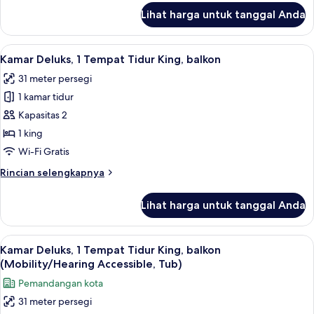
samudra
lanjut
Lihat harga untuk tanggal Anda
untuk
Suite,
2
Lihat
Seprai antialergi, bantalan ekstra lem
6
Tempat
Kamar Deluks, 1 Tempat Tidur King, balkon
semua
Tidur
31 meter persegi
Queen,
foto
balkon,
1 kamar tidur
untuk
pemandangan
Kamar
Kapasitas 2
samudra
Deluks,
1 king
1
Wi-Fi Gratis
Tempat
Rincian
Rincian selengkapnya
Tidur
lebih
King,
lanjut
Lihat harga untuk tanggal Anda
untuk
balkon
Kamar
Deluks,
Lihat
Televisi layar datar 40-inci dengan salu
3
1
Kamar Deluks, 1 Tempat Tidur King, balkon
semua
Tempat
(Mobility/Hearing Accessible, Tub)
Tidur
foto
Pemandangan kota
King,
untuk
balkon
31 meter persegi
Kamar