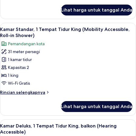
lebih
(Mobility
lanjut
Lihat harga untuk tanggal Anda
untuk
Accessible,
Kamar
Roll-
Deluks,
Lihat
Seprai antialergi, bantalan ekstra lem
in
6
1
Kamar Standar, 1 Tempat Tidur King (Mobility Accessible,
semua
Shower)
Tempat
Roll-in Shower)
Tidur
foto
Pemandangan kota
King,
untuk
balkon
31 meter persegi
Kamar
(Mobility
1 kamar tidur
Standar,
Accessible,
Roll-
1
Kapasitas 2
in
Tempat
1 king
Shower)
Tidur
Wi-Fi Gratis
King
Rincian
Rincian selengkapnya
(Mobility
lebih
Accessible,
lanjut
Lihat harga untuk tanggal Anda
untuk
Roll-
Kamar
in
Standar,
Lihat
Seprai antialergi, bantalan ekstra lem
Shower)
6
1
Kamar Deluks, 1 Tempat Tidur King, balkon (Hearing
semua
Tempat
Accessible)
Tidur