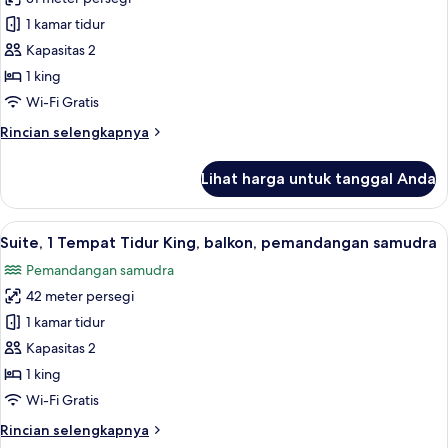
King,
foto
balkon,
1 kamar tidur
untuk
pemandangan
Kamar
Kapasitas 2
samudra
Standar,
1 king
1
Wi-Fi Gratis
Tempat
Rincian
Rincian selengkapnya
Tidur
lebih
King
lanjut
Lihat harga untuk tanggal Anda
untuk
Kamar
Standar,
Lihat
Suite, 1 Tempat Tidur King, balkon, p
9
1
Suite, 1 Tempat Tidur King, balkon, pemandangan samudra
semua
Tempat
Pemandangan samudra
Tidur
foto
King
42 meter persegi
untuk
Suite,
1 kamar tidur
1
Kapasitas 2
Tempat
1 king
Tidur
Wi-Fi Gratis
King,
Rincian
Rincian selengkapnya
balkon,
lebih