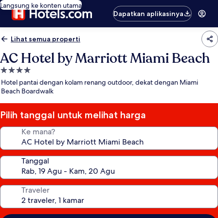
Langsung ke konten utama
Dapatkan aplikasinya
Lihat semua properti
AC Hotel by Marriott Miami Beach
Properti
bintang
Hotel pantai dengan kolam renang outdoor, dekat dengan Miami
4.0
Beach Boardwalk
Pilih tanggal untuk melihat harga
Ke mana?
Tanggal
Traveler