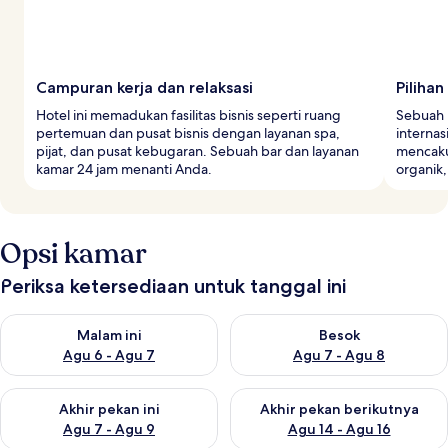
Campuran kerja dan relaksasi
Piliha
Hotel ini memadukan fasilitas bisnis seperti ruang
Sebuah 
pertemuan dan pusat bisnis dengan layanan spa,
internas
pijat, dan pusat kebugaran. Sebuah bar dan layanan
mencaku
kamar 24 jam menanti Anda.
organik,
Opsi kamar
Periksa ketersediaan untuk tanggal ini
Periksa ketersediaan untuk malam ini Agu 6 - Agu 7
Periksa ketersediaan untuk be
Malam ini
Besok
Agu 6 - Agu 7
Agu 7 - Agu 8
Periksa ketersediaan untuk akhir pekan ini Agu 7 - Agu 9
Periksa ketersediaan untuk ak
Akhir pekan ini
Akhir pekan berikutnya
Agu 7 - Agu 9
Agu 14 - Agu 16