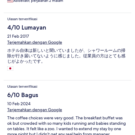
Abdellatif, perjalanan 2 malam
Ulasan terverifikasi
4/10 Lumayan
21 Feb 2017
Terjemahkan dengan Google
ホテル自体は新しいと聞いていましたが、シャワールームの掃
除が行き届いてないように感じました。従業員の方はとても感
じがよかったです。
Ulasan terverifikasi
6/10 Bagus
10 Feb 2024
Terjemahkan dengan Google
The coffee choices were very good. The breakfast buffet was
ok but crowded with so many kids running and babies standing
on tables. It felt like a zoo. I wanted to extend my stay by one
more night but I didn’t get any real help from manager.