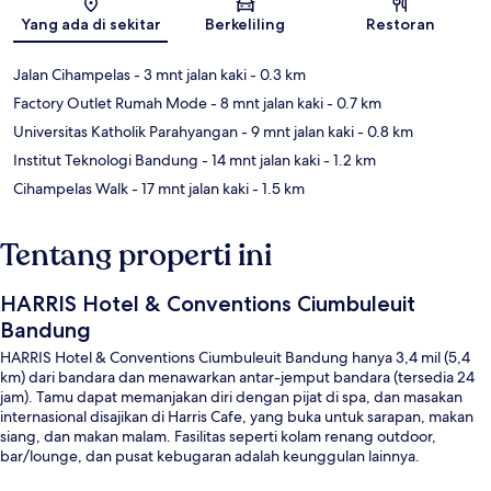
Peta
Yang ada di sekitar
Berkeliling
Restoran
Jalan Cihampelas
- 3 mnt jalan kaki
- 0.3 km
Factory Outlet Rumah Mode
- 8 mnt jalan kaki
- 0.7 km
Universitas Katholik Parahyangan
- 9 mnt jalan kaki
- 0.8 km
Institut Teknologi Bandung
- 14 mnt jalan kaki
- 1.2 km
Cihampelas Walk
- 17 mnt jalan kaki
- 1.5 km
Tentang properti ini
HARRIS Hotel & Conventions Ciumbuleuit
Bandung
HARRIS Hotel & Conventions Ciumbuleuit Bandung hanya 3,4 mil (5,4
km) dari bandara dan menawarkan antar-jemput bandara (tersedia 24
jam). Tamu dapat memanjakan diri dengan pijat di spa, dan masakan
internasional disajikan di Harris Cafe, yang buka untuk sarapan, makan
siang, dan makan malam. Fasilitas seperti kolam renang outdoor,
bar/lounge, dan pusat kebugaran adalah keunggulan lainnya.