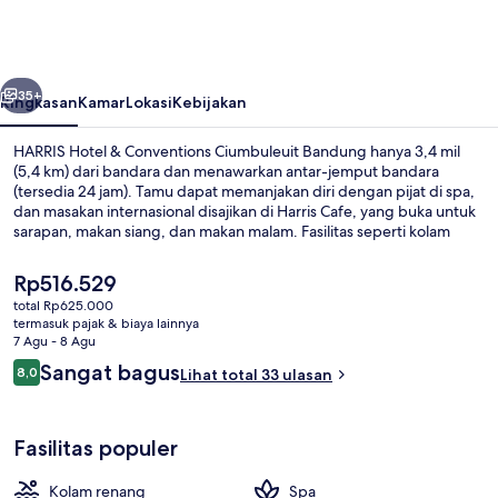
&
Conventions
Ciumbuleuit
belumnya
Berikutnya
Bandung
35+
Ringkasan
Kamar
Lokasi
Kebijakan
HARRIS Hotel & Conventions Ciumbuleuit Bandung hanya 3,4 mil
(5,4 km) dari bandara dan menawarkan antar-jemput bandara
(tersedia 24 jam). Tamu dapat memanjakan diri dengan pijat di spa,
dan masakan internasional disajikan di Harris Cafe, yang buka untuk
sarapan, makan siang, dan makan malam. Fasilitas seperti kolam
renang outdoor, bar/lounge, dan pusat kebugaran adalah
keunggulan lainnya.
Harga
Rp516.529
saat
total Rp625.000
ini
termasuk pajak & biaya lainnya
Sarapan prasmanan setiap hari deng
Rp516.529
7 Agu - 8 Agu
Ulasan
Sangat bagus
8,0
Lihat total 33 ulasan
8,0 dari 10
Fasilitas populer
Kolam renang
Spa