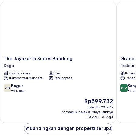
The Jayakarta Suites Bandung
Grand Tj
The
Grand
The Jayakarta Suites Bandung
Grand 
Jayakarta
Tjokro
Dago
Pasteur
Suites
Premier
Kolam renang
Spa
Kolam
Bandung
Bandun
Transportasi bandara
Parkir gratis
Transp
Dago
Pasteur
7.8
8.2
Bagus
San
7,8
8,2
dari
dari
94 ulasan
83 u
10,
10,
Harga
Rp599.732
Bagus,
Sangat
sekarang
94
Baik,
total Rp725.675
Rp599.732
termasuk pajak & biaya lainnya
ulasan
83
30 Agu - 31 Agu
ulasan
Bandingkan dengan properti serupa