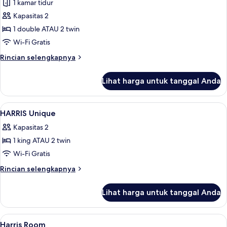
Kamar
1 kamar tidur
(HARRIS)
Kapasitas 2
1 double ATAU 2 twin
Wi-Fi Gratis
Rincian
Rincian selengkapnya
lebih
lanjut
Lihat harga untuk tanggal Anda
untuk
Kamar
(HARRIS)
Lihat
Brankas, meja kerja, ruang kerja rama
6
HARRIS Unique
semua
Kapasitas 2
foto
1 king ATAU 2 twin
untuk
HARRIS
Wi-Fi Gratis
Unique
Rincian
Rincian selengkapnya
lebih
lanjut
Lihat harga untuk tanggal Anda
untuk
HARRIS
Unique
Lihat
Brankas, meja kerja, ruang kerja rama
5
Harris Room