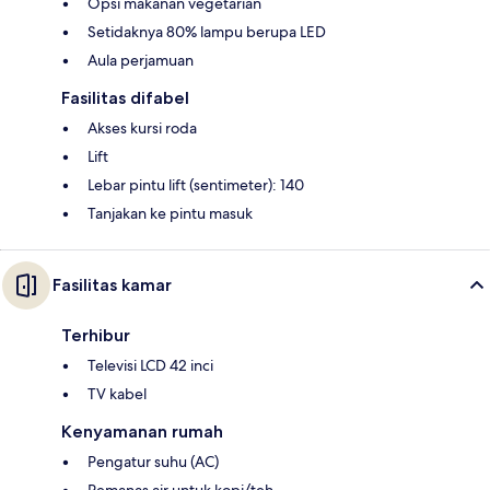
Opsi makanan vegetarian
Setidaknya 80% lampu berupa LED
Aula perjamuan
Fasilitas difabel
Akses kursi roda
Lift
Lebar pintu lift (sentimeter): 140
Tanjakan ke pintu masuk
Fasilitas kamar
Terhibur
Televisi LCD 42 inci
TV kabel
Kenyamanan rumah
Pengatur suhu (AC)
Pemanas air untuk kopi/teh