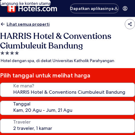
Langsung ke konten utama
Dapatkan aplikasinya
Lihat semua properti
HARRIS Hotel & Conventions
Ciumbuleuit Bandung
Properti
bintang
Hotel dengan spa, di dekat Universitas Katholik Parahyangan
4.0
Pilih tanggal untuk melihat harga
Ke mana?
Tanggal
Traveler