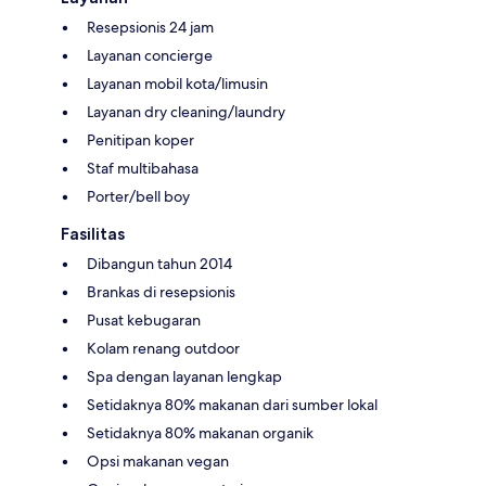
Resepsionis 24 jam
Layanan concierge
Layanan mobil kota/limusin
Layanan dry cleaning/laundry
Penitipan koper
Staf multibahasa
Porter/bell boy
Fasilitas
Dibangun tahun 2014
Brankas di resepsionis
Pusat kebugaran
Kolam renang outdoor
Spa dengan layanan lengkap
Setidaknya 80% makanan dari sumber lokal
Setidaknya 80% makanan organik
Opsi makanan vegan