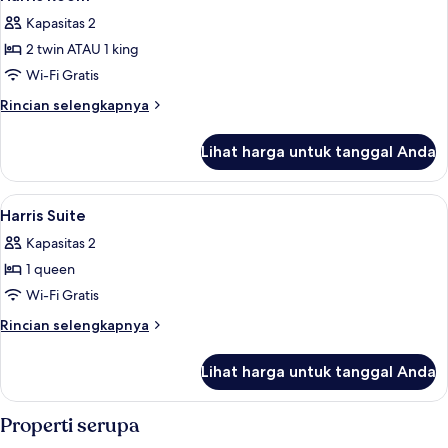
semua
Kapasitas 2
foto
2 twin ATAU 1 king
untuk
Harris
Wi-Fi Gratis
Room
Rincian
Rincian selengkapnya
lebih
lanjut
Lihat harga untuk tanggal Anda
untuk
Harris
Room
Lihat
Area keluarga | Televisi LCD 42-inci d
2
Harris Suite
semua
Kapasitas 2
foto
1 queen
untuk
Harris
Wi-Fi Gratis
Suite
Rincian
Rincian selengkapnya
lebih
lanjut
Lihat harga untuk tanggal Anda
untuk
Harris
Suite
Properti serupa