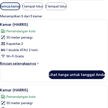
Filter
Semua kamar
1 tempat tidur
2 tempat tidur
tersedia
untuk
Menampilkan 5 dari 5 kamar
kamar
Lihat
Kamar (HARRIS) | Brankas, meja kerja,
7
Kamar (HARRIS)
semua
Pemandangan kota
foto
30 meter persegi
untuk
Kamar
Kapasitas 2
(HARRIS)
1 double ATAU 2 twin
Wi-Fi Gratis
Rincian
Rincian selengkapnya
lebih
lanjut
Lihat harga untuk tanggal Anda
untuk
Kamar
(HARRIS)
Lihat
Kamar (HARRIS) | Brankas, meja kerja,
6
Kamar (HARRIS)
semua
Pemandangan kota
foto
30 meter persegi
untuk