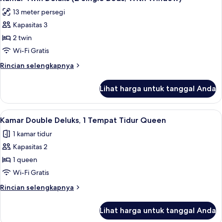
semua
Tempat
13 meter persegi
Tidur
foto
Queen,
Kapasitas 3
untuk
tanpa
Kamar
2 twin
jendela
Twin
Wi-Fi Gratis
Deluks
Rincian
Rincian selengkapnya
(2
lebih
Single
lanjut
Lihat harga untuk tanggal Anda
untuk
Beds,
Kamar
With
Twin
Lihat
Setrika/meja setrika dan Wi-Fi gratis
Window)
3
Deluks
Kamar Double Deluks, 1 Tempat Tidur Queen
semua
(2
1 kamar tidur
Single
foto
Beds,
Kapasitas 2
untuk
With
Kamar
1 queen
Window)
Double
Wi-Fi Gratis
Deluks,
Rincian
Rincian selengkapnya
1
lebih
Tempat
lanjut
Lihat harga untuk tanggal Anda
untuk
Tidur