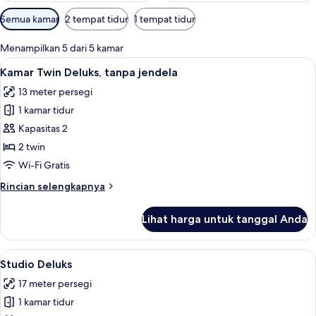
Filter
Semua kamar
2 tempat tidur
1 tempat tidur
tersedia
untuk
Menampilkan 5 dari 5 kamar
kamar
Lihat
Setrika/meja setrika dan Wi-Fi gratis
4
Kamar Twin Deluks, tanpa jendela
semua
13 meter persegi
foto
1 kamar tidur
untuk
Kamar
Kapasitas 2
Twin
2 twin
Deluks,
Wi-Fi Gratis
tanpa
Rincian
Rincian selengkapnya
jendela
lebih
lanjut
Lihat harga untuk tanggal Anda
untuk
Kamar
Twin
Lihat
Setrika/meja setrika dan Wi-Fi gratis
4
Deluks,
Studio Deluks
semua
tanpa
17 meter persegi
jendela
foto
1 kamar tidur
untuk