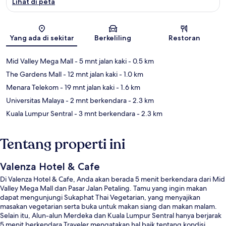
Lihat di peta
Peta
Yang ada di sekitar
Berkeliling
Restoran
Mid Valley Mega Mall
- 5 mnt jalan kaki
- 0.5 km
The Gardens Mall
- 12 mnt jalan kaki
- 1.0 km
Menara Telekom
- 19 mnt jalan kaki
- 1.6 km
Universitas Malaya
- 2 mnt berkendara
- 2.3 km
Kuala Lumpur Sentral
- 3 mnt berkendara
- 2.3 km
Tentang properti ini
Valenza Hotel & Cafe
Di Valenza Hotel & Cafe, Anda akan berada 5 menit berkendara dari Mid
Valley Mega Mall dan Pasar Jalan Petaling. Tamu yang ingin makan
dapat mengunjungi Sukaphat Thai Vegetarian, yang menyajikan
masakan vegetarian serta buka untuk makan siang dan makan malam.
Selain itu, Alun-alun Merdeka dan Kuala Lumpur Sentral hanya berjarak
5 menit berkendara.Traveler mengatakan hal baik tentang kondisi