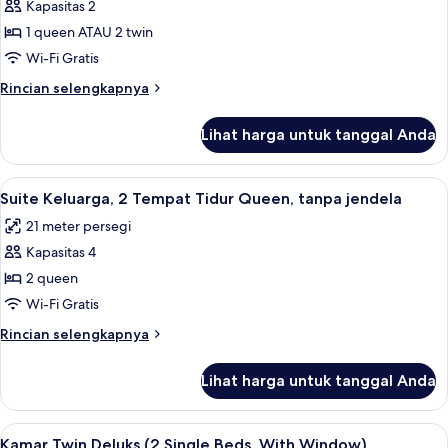
Studio
Kapasitas 2
Deluks
1 queen ATAU 2 twin
Wi-Fi Gratis
Rincian
Rincian selengkapnya
lebih
lanjut
Lihat harga untuk tanggal Anda
untuk
Studio
Deluks
Lihat
Suite Keluarga, 2 Tempat Tidur Queen, 
3
Suite Keluarga, 2 Tempat Tidur Queen, tanpa jendela
semua
21 meter persegi
foto
Kapasitas 4
untuk
Suite
2 queen
Keluarga,
Wi-Fi Gratis
2
Rincian
Rincian selengkapnya
Tempat
lebih
Tidur
lanjut
Lihat harga untuk tanggal Anda
untuk
Queen,
Suite
tanpa
Keluarga,
Lihat
Kamar Twin Deluks (2 Single Beds, With
jendela
3
2
Kamar Twin Deluks (2 Single Beds, With Window)