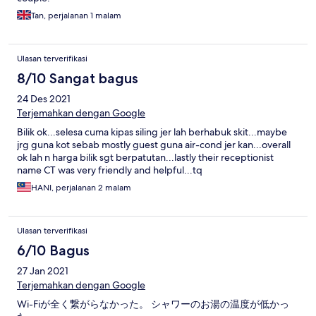
Tan, perjalanan 1 malam
Ulasan terverifikasi
8/10 Sangat bagus
24 Des 2021
Terjemahkan dengan Google
Bilik ok...selesa cuma kipas siling jer lah berhabuk skit...maybe
jrg guna kot sebab mostly guest guna air-cond jer kan...overall
ok lah n harga bilik sgt berpatutan...lastly their receptionist
name CT was very friendly and helpful...tq
HANI, perjalanan 2 malam
Ulasan terverifikasi
6/10 Bagus
27 Jan 2021
Terjemahkan dengan Google
Wi-Fiが全く繋がらなかった。 シャワーのお湯の温度が低かっ