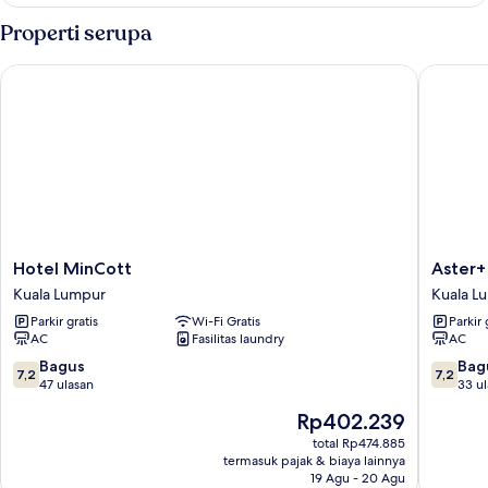
Kamar
Queen
Double
Properti serupa
Deluks,
1
Hotel MinCott
Aster+ Ho
Tempat
Tidur
Queen
Hotel
Aster+
Hotel MinCott
Aster+ 
MinCott
Hotel
Kuala Lumpur
Kuala L
Kuala
Bukit
Parkir gratis
Wi-Fi Gratis
Parkir 
Lumpur
Jalil
AC
Fasilitas laundry
AC
Kuala
Lumpur
7.2
7.2
Bagus
Bag
7,2
7,2
dari
dari
47 ulasan
33 u
10,
10,
Harga
Rp402.239
Bagus,
Bagus,
sekarang
47
33
total Rp474.885
Rp402.239
termasuk pajak & biaya lainnya
ulasan
ulasan
19 Agu - 20 Agu