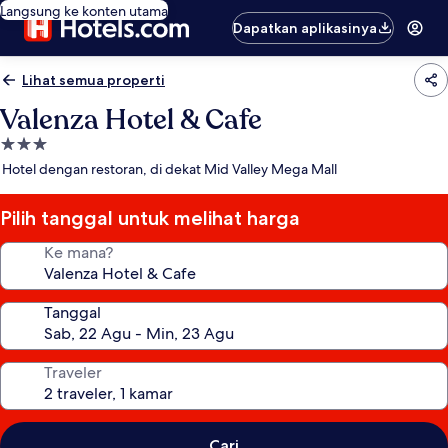
Langsung ke konten utama
Dapatkan aplikasinya
Lihat semua properti
Valenza Hotel & Cafe
Properti
bintang
Hotel dengan restoran, di dekat Mid Valley Mega Mall
3.0
Pilih tanggal untuk melihat harga
Ke mana?
Tanggal
Traveler
Cari