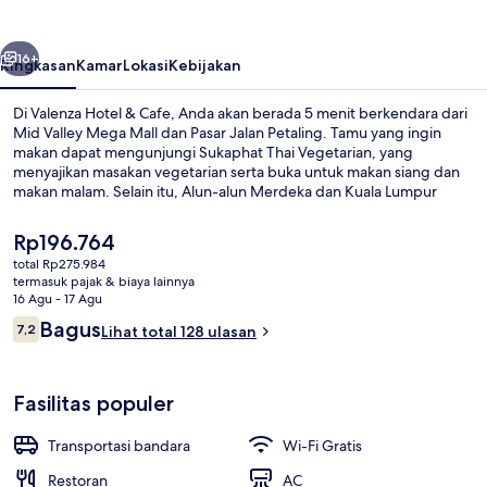
Cafe
belumnya
Berikutnya
16+
Ringkasan
Kamar
Lokasi
Kebijakan
Di Valenza Hotel & Cafe, Anda akan berada 5 menit berkendara dari
Mid Valley Mega Mall dan Pasar Jalan Petaling. Tamu yang ingin
makan dapat mengunjungi Sukaphat Thai Vegetarian, yang
menyajikan masakan vegetarian serta buka untuk makan siang dan
makan malam. Selain itu, Alun-alun Merdeka dan Kuala Lumpur
Sentral hanya berjarak 5 menit berkendara.Traveler mengatakan hal
baik tentang kondisi keseluruhan.
Harga
Rp196.764
saat
total Rp275.984
ini
termasuk pajak & biaya lainnya
Resepsionis
Rp196.764
16 Agu - 17 Agu
Ulasan
Bagus
7,2
Lihat total 128 ulasan
7,2 dari 10
Fasilitas populer
Transportasi bandara
Wi-Fi Gratis
Restoran
AC