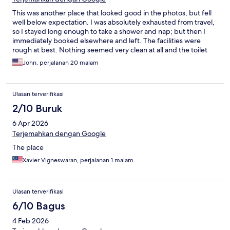
This was another place that looked good in the photos, but fell
well below expectation. I was absolutely exhausted from travel,
so I stayed long enough to take a shower and nap; but then I
immediately booked elsewhere and left. The facilities were
rough at best. Nothing seemed very clean at all and the toilet
seat was nearly completely detached (thankfully I didn't need to
John, perjalanan 20 malam
use it). The halls and the room smelled of stale cigarette smoke
and mildew, though it is listed as non-smoking. I didn't even
haggle for a refund, I just took the loss and left.
Ulasan terverifikasi
2/10 Buruk
6 Apr 2026
Terjemahkan dengan Google
The place
Xavier Vigneswaran, perjalanan 1 malam
Ulasan terverifikasi
6/10 Bagus
4 Feb 2026