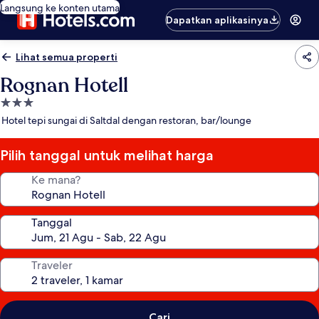
Langsung ke konten utama
Dapatkan aplikasinya
Lihat semua properti
Rognan Hotell
Properti
bintang
Hotel tepi sungai di Saltdal dengan restoran, bar/lounge
3.0
Pilih tanggal untuk melihat harga
Ke mana?
Tanggal
Traveler
Cari