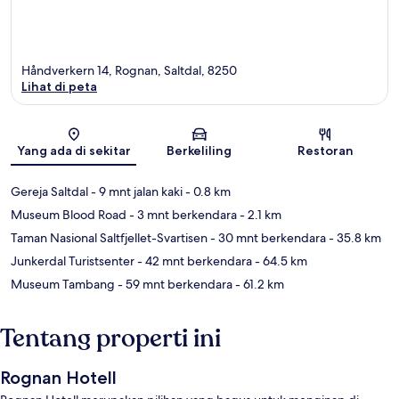
Håndverkern 14, Rognan, Saltdal, 8250
Lihat di peta
Peta
Yang ada di sekitar
Berkeliling
Restoran
Gereja Saltdal
- 9 mnt jalan kaki
- 0.8 km
Museum Blood Road
- 3 mnt berkendara
- 2.1 km
Taman Nasional Saltfjellet-Svartisen
- 30 mnt berkendara
- 35.8 km
Junkerdal Turistsenter
- 42 mnt berkendara
- 64.5 km
Museum Tambang
- 59 mnt berkendara
- 61.2 km
Tentang properti ini
Rognan Hotell