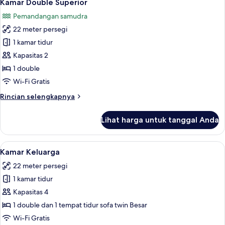
5
Kamar Double Superior
semua
Pemandangan samudra
foto
22 meter persegi
untuk
Kamar
1 kamar tidur
Double
Kapasitas 2
Superior
1 double
Wi-Fi Gratis
Rincian
Rincian selengkapnya
lebih
lanjut
Lihat harga untuk tanggal Anda
untuk
Kamar
Double
Lihat
3
Superior
Kamar Keluarga
semua
22 meter persegi
foto
1 kamar tidur
untuk
Kamar
Kapasitas 4
Keluarga
1 double dan 1 tempat tidur sofa twin Besar
Wi-Fi Gratis