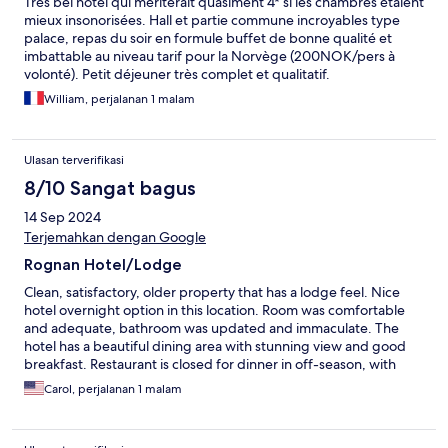
Très bel hôtel qui mériterait quasiment 4* si les chambres étaient
mieux insonorisées. Hall et partie commune incroyables type
palace, repas du soir en formule buffet de bonne qualité et
imbattable au niveau tarif pour la Norvège (200NOK/pers à
volonté). Petit déjeuner très complet et qualitatif.
William, perjalanan 1 malam
Ulasan terverifikasi
8/10 Sangat bagus
14 Sep 2024
Terjemahkan dengan Google
Rognan Hotel/Lodge
Clean, satisfactory, older property that has a lodge feel. Nice
hotel overnight option in this location. Room was comfortable
and adequate, bathroom was updated and immaculate. The
hotel has a beautiful dining area with stunning view and good
breakfast. Restaurant is closed for dinner in off-season, with
limited dining options nearby. Lots of EV charging options
Carol, perjalanan 1 malam
available.