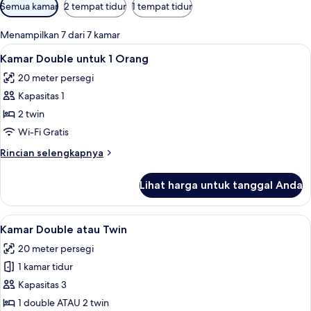
Filter
Semua kamar
2 tempat tidur
1 tempat tidur
tersedia
untuk
Menampilkan 7 dari 7 kamar
kamar
Lihat
Meja kerja, ruang kerja ramah laptop,
7
Kamar Double untuk 1 Orang
semua
20 meter persegi
foto
Kapasitas 1
untuk
Kamar
2 twin
Double
Wi-Fi Gratis
untuk
Rincian
Rincian selengkapnya
1
lebih
Orang
lanjut
Lihat harga untuk tanggal Anda
untuk
Kamar
Double
Lihat
Meja kerja, ruang kerja ramah laptop,
7
untuk
Kamar Double atau Twin
semua
1
20 meter persegi
Orang
foto
1 kamar tidur
untuk
Kamar
Kapasitas 3
Double
1 double ATAU 2 twin