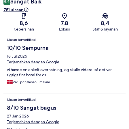
Sangat Baik
8,4
751 ulasan
8,6
7,8
8,4
Kebersihan
Lokasi
Staf & layanan
Ulasan
Ulasan terverifikasi
10/10 Sempurna
18 Jul 2026
Terjemahkan dengan Google
vi havde en enkelt overnatning, og skulle videre, så det var
rigtigt fint hotel for os.
Vivi, perjalanan 1 malam
Ulasan terverifikasi
8/10 Sangat bagus
27 Jan 2026
Terjemahkan dengan Google