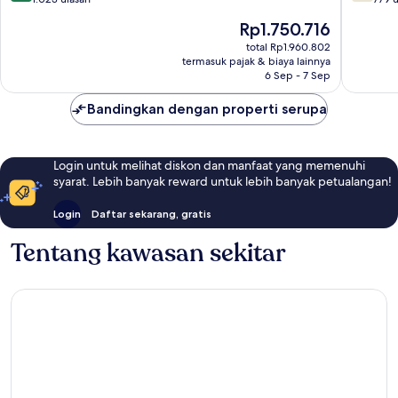
10,
10,
Harga
Rp1.750.716
Istimewa,
Bagus,
sekarang
1.023
779
total Rp1.960.802
Rp1.750.716
termasuk pajak & biaya lainnya
ulasan
ulasan
6 Sep - 7 Sep
Bandingkan dengan properti serupa
Login untuk melihat diskon dan manfaat yang memenuhi
syarat. Lebih banyak reward untuk lebih banyak petualangan!
Login
Daftar sekarang, gratis
Tentang kawasan sekitar