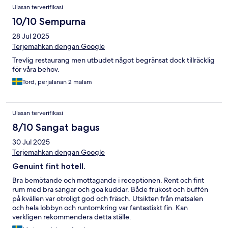
Ulasan terverifikasi
10/10 Sempurna
28 Jul 2025
Terjemahkan dengan Google
Trevlig restaurang men utbudet något begränsat dock tillräcklig
för våra behov.
Tord, perjalanan 2 malam
Ulasan terverifikasi
8/10 Sangat bagus
30 Jul 2025
Terjemahkan dengan Google
Genuint fint hotell.
Bra bemötande och mottagande i receptionen. Rent och fint
rum med bra sängar och goa kuddar. Både frukost och buffén
på kvällen var otroligt god och fräsch. Utsikten från matsalen
och hela lobbyn och runtomkring var fantastiskt fin. Kan
verkligen rekommendera detta ställe.