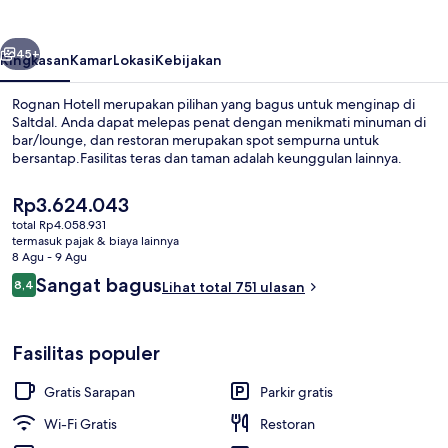
belumnya
Berikutnya
45+
Ringkasan
Kamar
Lokasi
Kebijakan
Rognan Hotell merupakan pilihan yang bagus untuk menginap di
Saltdal. Anda dapat melepas penat dengan menikmati minuman di
bar/lounge, dan restoran merupakan spot sempurna untuk
bersantap.Fasilitas teras dan taman adalah keunggulan lainnya.
Harga
Rp3.624.043
saat
total Rp4.058.931
ini
termasuk pajak & biaya lainnya
Rp3.624.043
8 Agu - 9 Agu
Eksterior
Ulasan
Sangat bagus
8,4
Lihat total 751 ulasan
8,4 dari 10
Fasilitas populer
Gratis Sarapan
Parkir gratis
Wi-Fi Gratis
Restoran