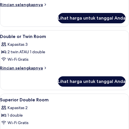
Rincian
Rincian selengkapnya
lebih
lanjut
Lihat harga untuk tanggal Anda
untuk
Kamar
Keluarga
Lihat
Meja kerja, ruang kerja ramah laptop,
5
Double or Twin Room
semua
Kapasitas 3
foto
2 twin ATAU 1 double
untuk
Double
Wi-Fi Gratis
or
Rincian
Rincian selengkapnya
Twin
lebih
lanjut
Room
Lihat harga untuk tanggal Anda
untuk
Double
or
Lihat
Meja kerja, ruang kerja ramah laptop,
6
Twin
Superior Double Room
semua
Room
Kapasitas 2
foto
1 double
untuk
Superior
Wi-Fi Gratis