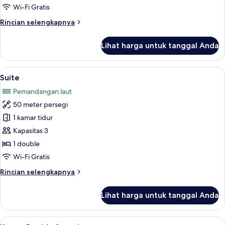
atau
Wi-Fi Gratis
Twin
Rincian
Rincian selengkapnya
lebih
lanjut
Lihat harga untuk tanggal Anda
untuk
Kamar
Double
Lihat
Suite | Ruang keluarga | TV
5
atau
Suite
semua
Twin
Pemandangan laut
foto
50 meter persegi
untuk
Suite
1 kamar tidur
Kapasitas 3
1 double
Wi-Fi Gratis
Rincian
Rincian selengkapnya
lebih
lanjut
Lihat harga untuk tanggal Anda
untuk
Suite
Lihat
Meja kerja, ruang kerja ramah laptop,