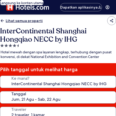
Langsung ke konten utama
Dapatkan aplikasinya
Lihat semua properti
InterContinental Shanghai
Hongqiao NECC by IHG
Properti
bintang
Hotel mewah dengan spa layanan lengkap, terhubung dengan pusat
4.5
konvensi, di dekat National Exhibition and Convention Center
Pilih tanggal untuk melihat harga
Ke mana?
Tanggal
Traveler