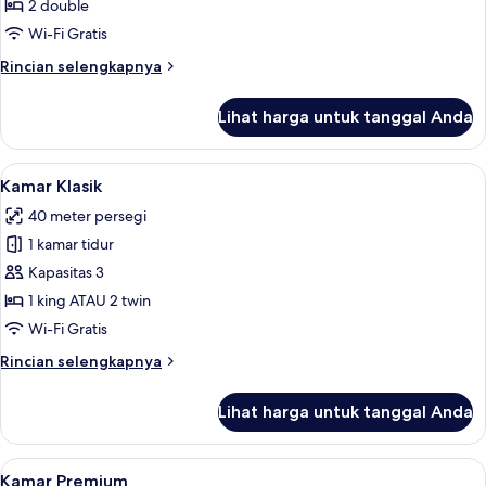
Premium,
2 double
2
Wi-Fi Gratis
Tempat
Rincian
Rincian selengkapnya
Tidur
lebih
Double
lanjut
Lihat harga untuk tanggal Anda
untuk
Kamar
Premium,
Lihat
1 kamar tidur, seprai premium, minibar
8
2
Kamar Klasik
semua
Tempat
40 meter persegi
Tidur
foto
Double
1 kamar tidur
untuk
Kamar
Kapasitas 3
Klasik
1 king ATAU 2 twin
Wi-Fi Gratis
Rincian
Rincian selengkapnya
lebih
lanjut
Lihat harga untuk tanggal Anda
untuk
Kamar
Klasik
Lihat
1 kamar tidur, seprai premium, minibar
5
Kamar Premium