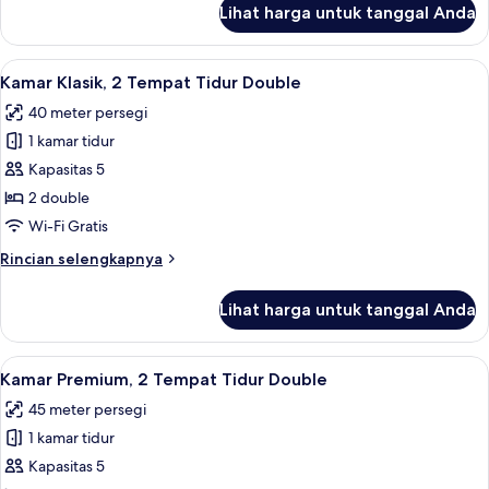
Lihat harga untuk tanggal Anda
untuk
Kamar
Premium
Lihat
1 kamar tidur, seprai premium, minibar
4
(Upgrated)
Kamar Klasik, 2 Tempat Tidur Double
semua
40 meter persegi
foto
1 kamar tidur
untuk
Kamar
Kapasitas 5
Klasik,
2 double
2
Wi-Fi Gratis
Tempat
Rincian
Rincian selengkapnya
Tidur
lebih
Double
lanjut
Lihat harga untuk tanggal Anda
untuk
Kamar
Klasik,
Lihat
Fasilitas kamar
3
2
Kamar Premium, 2 Tempat Tidur Double
semua
Tempat
45 meter persegi
Tidur
foto
Double
1 kamar tidur
untuk
Kamar
Kapasitas 5