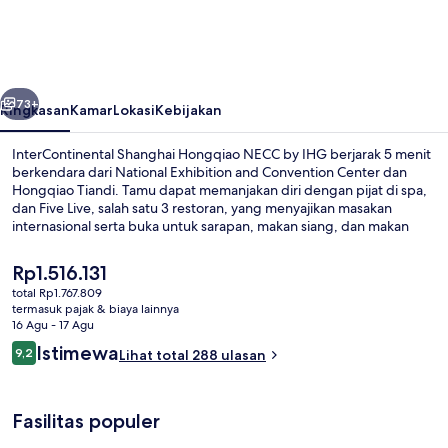
Hongqiao
NECC
by
belumnya
Berikutnya
IHG
73+
Ringkasan
Kamar
Lokasi
Kebijakan
InterContinental Shanghai Hongqiao NECC by IHG berjarak 5 menit
berkendara dari National Exhibition and Convention Center dan
Hongqiao Tiandi. Tamu dapat memanjakan diri dengan pijat di spa,
dan Five Live, salah satu 3 restoran, yang menyajikan masakan
internasional serta buka untuk sarapan, makan siang, dan makan
malam. Keunggulan lain di hotel mewah ini meliputi 2 bar/lounge,
kolam renang indoor, dan klub kesehatan. Traveler menyukai kondisi
Harga
Rp1.516.131
keseluruhan. Dekat dengan transportasi umum: Stasiun East Xujing
saat
total Rp1.767.809
berjarak just 13 menit jalan kaki.
ini
termasuk pajak & biaya lainnya
Kolam renang indoor
Rp1.516.131
16 Agu - 17 Agu
Ulasan
Istimewa
9,2
Lihat total 288 ulasan
9,2 dari 10
Fasilitas populer