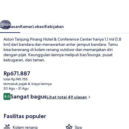
Pinang
Hotel
&
belumnya
Berikutnya
Conference
33+
Ringkasan
Kamar
Lokasi
Kebijakan
Center
Aston Tanjung Pinang Hotel & Conference Center hanya 1,1 mil (1,8
km) dari bandara dan menawarkan antar-jemput bandara. Tamu
bisa berenang di kolam renang outdoor dan memanjakan diri
dengan pijat. Keunggulan lainnya meliputi bar/lounge, pusat
kebugaran, dan taman.
Harga
Rp671.887
saat
total Rp745.755
ini
termasuk pajak & biaya lainnya
Kolam renang outdoor
Rp671.887
20 Agu - 21 Agu
Ulasan
Sangat bagus
8,0
Lihat total 49 ulasan
8,0 dari 10
Fasilitas populer
Kolam renang
Spa