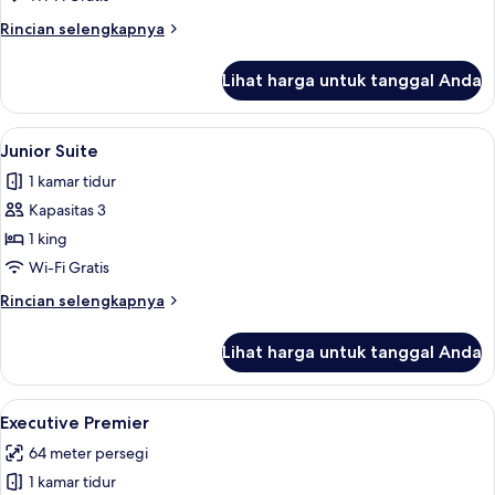
untuk
Kamar
Rincian
Rincian selengkapnya
lebih
lanjut
Lihat harga untuk tanggal Anda
untuk
Kamar
Lihat
Junior Suite | Minibar, brankas, setrik
1
Junior Suite
semua
1 kamar tidur
foto
Kapasitas 3
untuk
Junior
1 king
Suite
Wi-Fi Gratis
Rincian
Rincian selengkapnya
lebih
lanjut
Lihat harga untuk tanggal Anda
untuk
Junior
Suite
Lihat
Executive Premier | Minibar, brankas, s
7
Executive Premier
semua
64 meter persegi
foto
1 kamar tidur
untuk