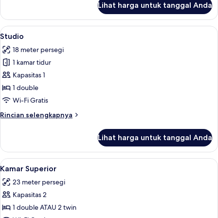
Lihat harga untuk tanggal Anda
untuk
Kamar
Lihat
Studio | Minibar, brankas, setrika/meja
2
Studio
semua
18 meter persegi
foto
1 kamar tidur
untuk
Studio
Kapasitas 1
1 double
Wi-Fi Gratis
Rincian
Rincian selengkapnya
lebih
lanjut
Lihat harga untuk tanggal Anda
untuk
Studio
Lihat
Kamar Superior | Minibar, brankas, setr
3
Kamar Superior
semua
23 meter persegi
foto
Kapasitas 2
untuk
Kamar
1 double ATAU 2 twin