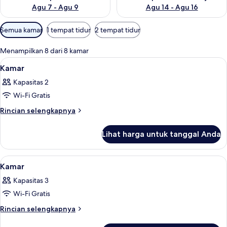
Agu 7 - Agu 9
Agu 14 - Agu 16
Filter
Semua kamar
1 tempat tidur
2 tempat tidur
tersedia
untuk
Menampilkan 8 dari 8 kamar
kamar
Lihat
Minibar, brankas, setrika/meja setrika,
7
Kamar
semua
Kapasitas 2
foto
Wi-Fi Gratis
untuk
Kamar
Rincian
Rincian selengkapnya
lebih
lanjut
Lihat harga untuk tanggal Anda
untuk
Kamar
Lihat
Minibar, brankas, setrika/meja setrika,
7
Kamar
semua
Kapasitas 3
foto
Wi-Fi Gratis
untuk
Kamar
Rincian
Rincian selengkapnya
lebih
lanjut