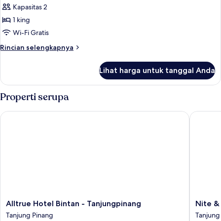
Executive
Kapasitas 2
Premier
1 king
Wi-Fi Gratis
Rincian
Rincian selengkapnya
lebih
lanjut
Lihat harga untuk tanggal Anda
untuk
Executive
Premier
Properti serupa
Alltrue Hotel Bintan - Tanjungpinang
Nite & D
Alltrue
Nite
Alltrue Hotel Bintan - Tanjungpinang
Nite &
Hotel
&
Tanjung Pinang
Tanjung
Bintan
Day