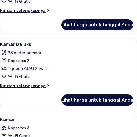
Superior
Wi-Fi Gratis
Rincian
Rincian selengkapnya
lebih
lanjut
Lihat harga untuk tanggal Anda
untuk
Kamar
Superior
Lihat
Kamar Deluks | Minibar, brankas, setrik
3
Kamar Deluks
semua
28 meter persegi
foto
Kapasitas 2
untuk
Kamar
1 queen ATAU 2 twin
Deluks
Wi-Fi Gratis
Rincian
Rincian selengkapnya
lebih
lanjut
Lihat harga untuk tanggal Anda
untuk
Kamar
Deluks
Lihat
Minibar, brankas, setrika/meja setrika,
7
Kamar
semua
Kapasitas 3
foto
Wi-Fi Gratis