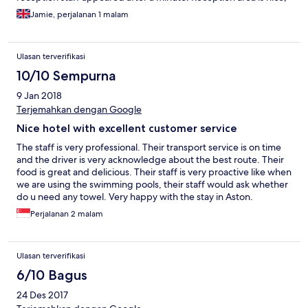
rooms are ok. I thought the public downstairs area (below
Jamie, perjalanan 1 malam
reception) to access the rooms was a little bit unwelcoming due
to the lack of decoration. The corridors to the rooms were
better. Room condition was fine - but "Superior Room" faced
Ulasan terverifikasi
the road and was noisy. The Windows had poor noise insulation.
I was told I would have to pay to upgrade to a "Deluxe Room" if I
10/10 Sempurna
wanted to face the pool. All staff I encountered were nice,
9 Jan 2018
friendly and helpful. Dinner in restaurant was acceptable - a
couple of items for vegetarians with the curry cooked to my
Terjemahkan dengan Google
preference. Breakfast for vegetarians was disappointing; but if
Nice hotel with excellent customer service
you eat meat then you'll be ok. All in all - fine for a one-night
stay; but not overly luxurious.
The staff is very professional. Their transport service is on time
and the driver is very acknowledge about the best route. Their
food is great and delicious. Their staff is very proactive like when
we are using the swimming pools, their staff would ask whether
do u need any towel. Very happy with the stay in Aston.
Perjalanan 2 malam
Ulasan terverifikasi
6/10 Bagus
24 Des 2017