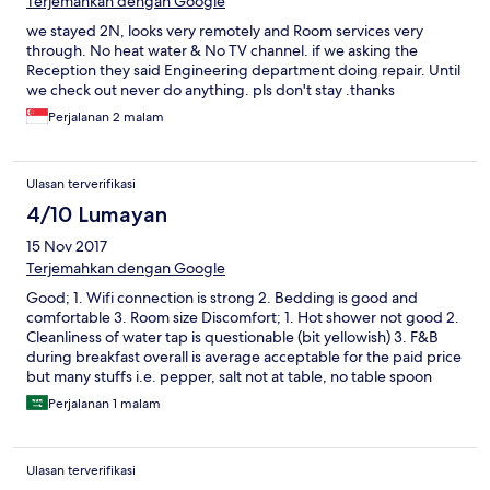
Terjemahkan dengan Google
we stayed 2N, looks very remotely and Room services very
through. No heat water & No TV channel. if we asking the
Reception they said Engineering department doing repair. Until
we check out never do anything. pls don't stay .thanks
Perjalanan 2 malam
Ulasan terverifikasi
4/10 Lumayan
15 Nov 2017
Terjemahkan dengan Google
Good; 1. Wifi connection is strong 2. Bedding is good and
comfortable 3. Room size Discomfort; 1. Hot shower not good 2.
Cleanliness of water tap is questionable (bit yellowish) 3. F&B
during breakfast overall is average acceptable for the paid price
but many stuffs i.e. pepper, salt not at table, no table spoon
available, wait for plate and glass. 4. Restaurant staff are good
Perjalanan 1 malam
but seems can't managed many visitors at same time. Which for
me not well prepared.
Ulasan terverifikasi