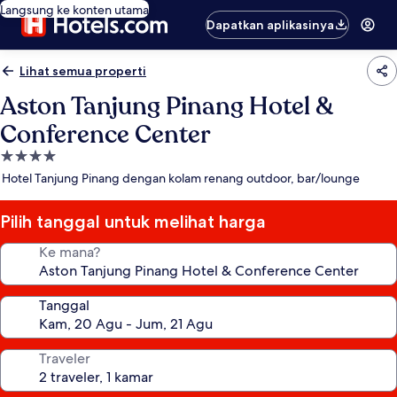
Langsung ke konten utama
Dapatkan aplikasinya
Lihat semua properti
Aston Tanjung Pinang Hotel &
Conference Center
Properti
bintang
Hotel Tanjung Pinang dengan kolam renang outdoor, bar/lounge
4.0
Pilih tanggal untuk melihat harga
Ke mana?
Tanggal
Traveler