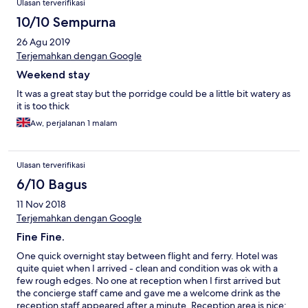
Ulasan terverifikasi
10/10 Sempurna
26 Agu 2019
Terjemahkan dengan Google
Weekend stay
It was a great stay but the porridge could be a little bit watery as
it is too thick
Aw, perjalanan 1 malam
Ulasan terverifikasi
6/10 Bagus
11 Nov 2018
Terjemahkan dengan Google
Fine Fine.
One quick overnight stay between flight and ferry. Hotel was
quite quiet when I arrived - clean and condition was ok with a
few rough edges. No one at reception when I first arrived but
the concierge staff came and gave me a welcome drink as the
reception staff appeared after a minute. Reception area is nice;