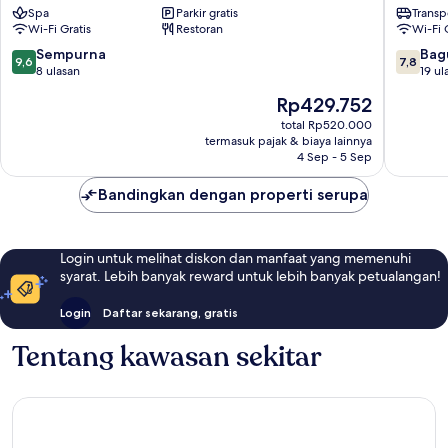
Spa
Parkir gratis
Transp
-
Laguna
Wi-Fi Gratis
Restoran
Wi-Fi 
Tanjungpinang
Bintan
Tanjung
-
9.6
7.8
Sempurna
Bag
9,6
7,8
Pinang
Tanjung
dari
dari
8 ulasan
19 ul
Tanjung
10,
10,
Harga
Rp429.752
Pinang
Sempurna,
Bagus,
sekarang
8
19
total Rp520.000
Rp429.752
termasuk pajak & biaya lainnya
ulasan
ulasan
4 Sep - 5 Sep
Bandingkan dengan properti serupa
Login untuk melihat diskon dan manfaat yang memenuhi
syarat. Lebih banyak reward untuk lebih banyak petualangan!
Login
Daftar sekarang, gratis
Tentang kawasan sekitar