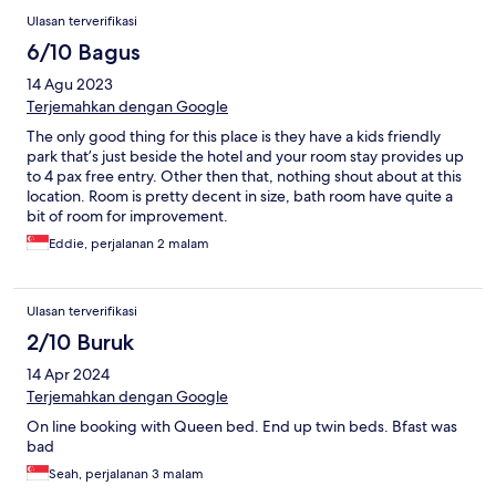
Ulasan terverifikasi
6/10 Bagus
14 Agu 2023
Terjemahkan dengan Google
The only good thing for this place is they have a kids friendly
park that’s just beside the hotel and your room stay provides up
to 4 pax free entry. Other then that, nothing shout about at this
location. Room is pretty decent in size, bath room have quite a
bit of room for improvement.
Eddie, perjalanan 2 malam
Ulasan terverifikasi
2/10 Buruk
14 Apr 2024
Terjemahkan dengan Google
On line booking with Queen bed. End up twin beds. Bfast was
bad
Seah, perjalanan 3 malam