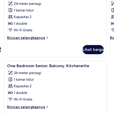
Ki
24 meter persegi
foto
f
1 kamar tidur
untuk
u
One
T
Kapasitas 2
Bedroom
B
1 double
Junior,
S
Wi-Fi Gratis
Kitchenette
K
Rincian
Ri
Rincian selengkapnya
Ri
lebih
le
lanjut
la
a
Lihat harga
untuk
un
One
T
Bedroom
B
henette | Area keluarga | TV layar datar
Lihat
Meja kerja, ruang kerja ramah laptop, 
5
Junior,
Se
One Bedroom Senior, Balcony, Kitchenette
semua
Kitchenette
Ki
36 meter persegi
foto
1 kamar tidur
untuk
One
Kapasitas 2
Bedroom
1 double
Senior,
Wi-Fi Gratis
Balcony,
Rincian
Rincian selengkapnya
Kitchenette
lebih