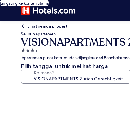
Langsung ke konten utama
Lihat semua properti
Seluruh apartemen
VISIONAPARTMENTS Zu
Properti
bintang
Apartemen pusat kota, mudah dijangkau dari Bahnhofstrass
3.5
Pilih tanggal untuk melihat harga
Ke mana?
Galeri
foto
untuk
VISIONAPARTMENTS
Zurich