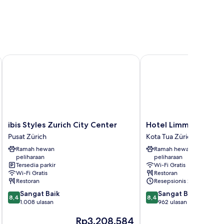
ck-in
ibis Styles Zurich City Center
Hotel Limmathof
ibis
Hotel
ibis Styles Zurich City Center
Hotel Limmathof
Styles
Limmathof
Pusat Zürich
Kota Tua Zürich
Zurich
Kota
Ramah hewan
Ramah hewan
City
Tua
peliharaan
peliharaan
Center
Zürich
Tersedia parkir
Wi-Fi Gratis
Pusat
Wi-Fi Gratis
Restoran
Zürich
Restoran
Resepsionis 24/7
8.4
8.4
Sangat Baik
Sangat Baik
8,4
8,4
dari
dari
1.008 ulasan
962 ulasan
10,
10,
Harga
H
Rp3.208.584
Sangat
Sangat