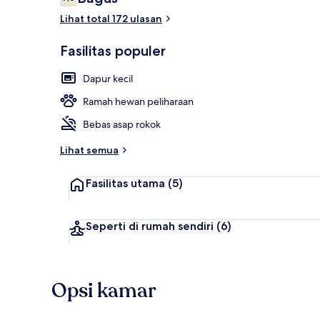
7,0 dari 10
Lihat total 172 ulasan
Fasilitas populer
Meja kerja, r
Dapur kecil
Ramah hewan peliharaan
Bebas asap rokok
Lihat semua
Fasilitas utama
(5)
Seperti di rumah sendiri
(6)
Opsi kamar