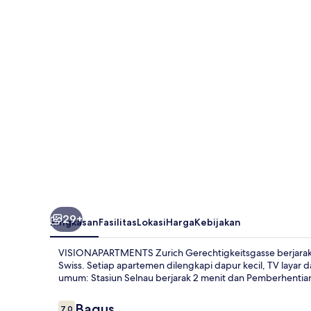
Gerechtigkeitsgasse
29+
Ringkasan
Fasilitas
Lokasi
Harga
Kebijakan
VISIONAPARTMENTS Zurich Gerechtigkeitsgasse berjarak 
Swiss. Setiap apartemen dilengkapi dapur kecil, TV layar da
umum: Stasiun Selnau berjarak 2 menit dan Pemberhentian
Ulasan
Bagus
7,0