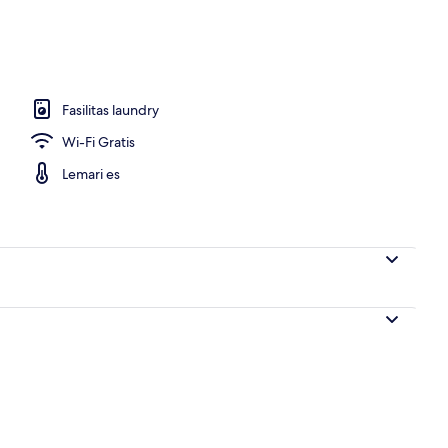
uang kerja ramah laptop, dan setrika/meja setrika
Fasilitas laundry
Wi-Fi Gratis
Lemari es