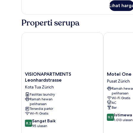
lanjut
Lihat harg
untuk
Grand
Apartment,
Properti serupa
Balcony,
Kitchenette
VISIONAPARTMENTS Leonhardstrasse
Motel One Zü
VISIONAPARTMENTS
Motel
VISIONAPARTMENTS
Motel One 
Leonhardstrasse
One
Leonhardstrasse
Pusat Zürich
Kota
Zürich
Kota Tua Zürich
Ramah hewa
Tua
Pusat
peliharaan
Zürich
Fasilitas laundry
Zürich
Wi-Fi Gratis
Ramah hewan
AC
peliharaan
Bar
Tersedia parkir
Wi-Fi Gratis
9.0
Istimewa
9,0
dari
1.013 ulasan
8.2
Sangat Baik
8,2
10,
dari
95 ulasan
Istimewa,
10,