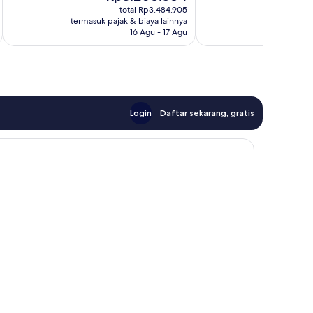
sekarang
s
Baik,
Baik,
total Rp3.484.905
Rp3.208.584
R
1.008
962
termasuk pajak & biaya lainnya
termasuk paj
ulasan
ulasan
16 Agu - 17 Agu
Login
Daftar sekarang, gratis