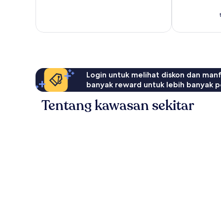
1.013
Sangat
ulasan
Baik,
95
ulasan
Login untuk melihat diskon dan man
banyak reward untuk lebih banyak p
Tentang kawasan sekitar