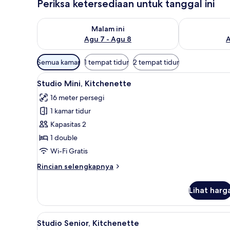
Periksa ketersediaan untuk tanggal ini
Periksa ketersediaan untuk malam ini Agu 7 - Agu 8
Periksa keter
Malam ini
Agu 7 - Agu 8
A
Filter
Semua kamar
1 tempat tidur
2 tempat tidur
tersedia
Lihat
Meja kerja, ruang kerja ramah 
untuk
3
Studio Mini, Kitchenette
semua
kamar
16 meter persegi
foto
1 kamar tidur
untuk
Studio
Kapasitas 2
Mini,
1 double
Kitchenette
Wi-Fi Gratis
Rincian
Rincian selengkapnya
lebih
lanjut
Lihat harg
untuk
Studio
Mini,
Lihat
Meja kerja, ruang kerja ramah 
3
Kitchenette
Studio Senior, Kitchenette
semua