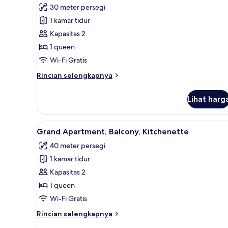
30 meter persegi
foto
1 kamar tidur
untuk
Studio
Kapasitas 2
Senior,
1 queen
Kitchenette
Wi-Fi Gratis
Rincian
Rincian selengkapnya
lebih
lanjut
Lihat harg
untuk
Studio
Senior,
Lihat
Grand Apartment, Balcony, Kitc
9
Kitchenette
Grand Apartment, Balcony, Kitchenette
semua
40 meter persegi
foto
1 kamar tidur
untuk
Grand
Kapasitas 2
Apartment,
1 queen
Balcony,
Wi-Fi Gratis
Kitchenette
Rincian
Rincian selengkapnya
lebih