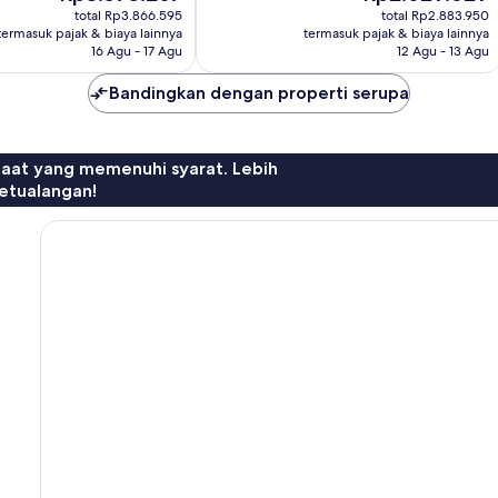
sekarang
sekarang
Biasa,
total Rp3.866.595
total Rp2.883.950
Rp3.575.267
Rp2.629.629
termasuk pajak & biaya lainnya
termasuk pajak & biaya lainnya
286
16 Agu - 17 Agu
12 Agu - 13 Agu
ulasan
Bandingkan dengan properti serupa
faat yang memenuhi syarat. Lebih
etualangan!