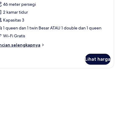
tchenette
46 meter persegi
oto
2 kamar tidur
ntuk
wo
Kapasitas 3
edroom
1 queen dan 1 twin Besar ATAU 1 double dan 1 queen
enior,
Wi-Fi Gratis
itchenette
ncian
ncian selengkapnya
bih
njut
Lihat harga
tuk
wo
edroom
dan setrika/meja setrika
nior,
tchenette