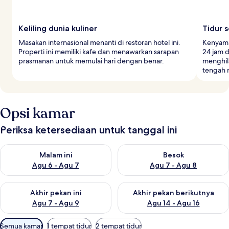
Keliling dunia kuliner
Tidur 
Masakan internasional menanti di restoran hotel ini.
Kenyama
Properti ini memiliki kafe dan menawarkan sarapan
24 jam d
prasmanan untuk memulai hari dengan benar.
menghil
tengah 
Opsi kamar
Periksa ketersediaan untuk tanggal ini
Periksa ketersediaan untuk malam ini Agu 6 - Agu 7
Periksa ketersediaan untuk be
Malam ini
Besok
Agu 6 - Agu 7
Agu 7 - Agu 8
Periksa ketersediaan untuk akhir pekan ini Agu 7 - Agu 9
Periksa ketersediaan untuk ak
Akhir pekan ini
Akhir pekan berikutnya
Agu 7 - Agu 9
Agu 14 - Agu 16
Filter
Semua kamar
1 tempat tidur
2 tempat tidur