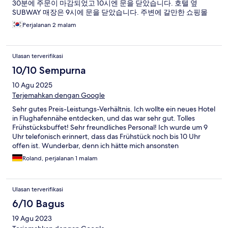
30분에 주문이 마감되었고 10시엔 문을 닫았습니다. 호텔 옆
SUBWAY 매장은 9시에 문을 닫았습니다. 주변에 갈만한 쇼핑몰
또는 식당이 없는 게 아쉽습니다.
Perjalanan 2 malam
Ulasan terverifikasi
10/10 Sempurna
10 Agu 2025
Terjemahkan dengan Google
Sehr gutes Preis-Leistungs-Verhältnis. Ich wollte ein neues Hotel
in Flughafennähe entdecken, und das war sehr gut. Tolles
Frühstücksbuffet! Sehr freundliches Personal! Ich wurde um 9
Uhr telefonisch erinnert, dass das Frühstück noch bis 10 Uhr
offen ist. Wunderbar, denn ich hätte mich ansonsten
verschlafen. Der Swimmingpool ist nur 120cm tief, gut für
Roland, perjalanan 1 malam
Kinder. Ca. 1min vom Hotel entfernt gibt es kleine
Straßenrestaurants, wo man um ca. 1 bis 2 Euro sehr gut essen
kann! Fahrdauer zum Flughafen ca. 15min mit dem Taxi ca. 5
Ulasan terverifikasi
Euro.
6/10 Bagus
19 Agu 2023