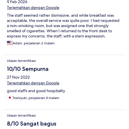
9 Feb 2026
Terjemahkan dengan Google
The staff seemed rather dismissive, and while breakfast was
acceptable, the overall service was quite poor. I had requested
a non-smoking room, but was assigned one that strongly
smelled of cigarettes. When I returned to the front desk to
express my concerns, the staff, with a stern expression,
informed me that they would move me to a non-smoking room
Adam, perjalanan 2 malam
but warned me of a million rupiah charge if I were to smoke. I
reiterated that I do not smoke, which was precisely why I had
requested a non-smoking room. This was an unpleasant
Ulasan terverifikasi
beginning to my stay.
10/10 Sempurna
27 Nov 2022
Terjemahkan dengan Google
good staffs and good hospitality
Toshiyuki, perjalanan 4 malam
Ulasan terverifikasi
8/10 Sangat bagus