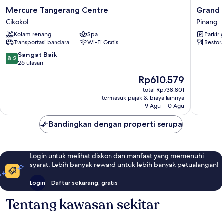
Mercure
Grand
Mercure Tangerang Centre
Grand 
Tangerang
Serpon
Cikokol
Pinang
Centre
Hotel
Kolam renang
Spa
Parkir 
Cikokol
Pinang
Transportasi bandara
Wi-Fi Gratis
Restor
8.2
Sangat Baik
8,2
dari
26 ulasan
10,
Harga
Rp610.579
Sangat
sekarang
Baik,
total Rp738.801
Rp610.579
termasuk pajak & biaya lainnya
26
9 Agu - 10 Agu
ulasan
Bandingkan dengan properti serupa
Login untuk melihat diskon dan manfaat yang memenuhi
syarat. Lebih banyak reward untuk lebih banyak petualangan!
Login
Daftar sekarang, gratis
Tentang kawasan sekitar