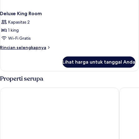
Deluxe King Room
Kapasitas 2
1 king
Wi-Fi Gratis
Rincian
Rincian selengkapnya
lebih
lanjut
Lihat harga untuk tanggal Anda
untuk
Deluxe
King
Properti serupa
Room
Mercure Tangerang Centre
Grand S