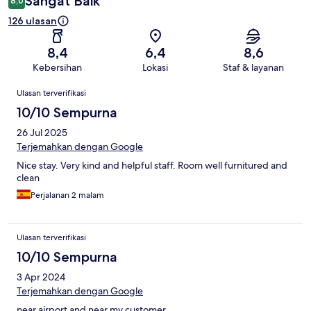
Sangat Baik
8,0
126 ulasan
8,4
6,4
8,6
Kebersihan
Lokasi
Staf & layanan
Ulasan
Ulasan terverifikasi
10/10 Sempurna
26 Jul 2025
Terjemahkan dengan Google
Nice stay. Very kind and helpful staff. Room well furnitured and
clean
Perjalanan 2 malam
Ulasan terverifikasi
10/10 Sempurna
3 Apr 2024
Terjemahkan dengan Google
near airport and near my customer