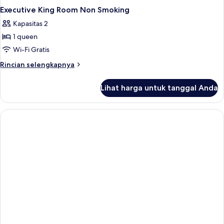
Executive King Room Non Smoking
Kapasitas 2
1 queen
Wi-Fi Gratis
Rincian
Rincian selengkapnya
lebih
lanjut
Lihat harga untuk tanggal Anda
untuk
Executive
King
Room
Non
Smoking