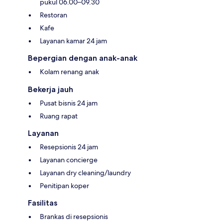
pukul 06.00–09.30
Restoran
Kafe
Layanan kamar 24 jam
Bepergian dengan anak-anak
Kolam renang anak
Bekerja jauh
Pusat bisnis 24 jam
Ruang rapat
Layanan
Resepsionis 24 jam
Layanan concierge
Layanan dry cleaning/laundry
Penitipan koper
Fasilitas
Brankas di resepsionis