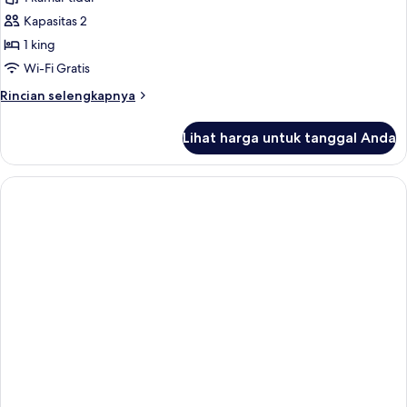
untuk
Kamar
Kapasitas 2
Eksekutif
1 king
(King
Wi-Fi Gratis
)
Rincian
Rincian selengkapnya
lebih
lanjut
Lihat harga untuk tanggal Anda
untuk
Kamar
Eksekutif
(King
)