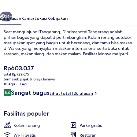
belumnya
Berikutnya
34+
Ringkasan
Kamar
Lokasi
Kebijakan
Saat mengunjungi Tangerang, D'primahotel Tangerang adalah
pilihan bagus yang dapat dipertimbangkan. Kolam renang outdoor
merupakan spot yang bagus untuk berenang, dan tamu bisa makan
di Walea, yang menyajikan masakan internasional serta buka untuk
sarapan, makan siang, dan makan malam. Fasilitas lainnya meliputi
pusat kebugaran dan kolam renang anak. Traveler mengatakan hal
baik tentang layanan kamar.
Harga
Rp603.037
saat
total Rp729.675
ini
termasuk pajak & biaya lainnya
Kolam renang outdoor
Rp603.037
10 Agu - 11 Agu
Ulasan
Sangat bagus
8,0
Lihat total 126 ulasan
8,0 dari 10
Fasilitas populer
Kolam renang
Parkir gratis
Wi-Fi Gratis
Restoran