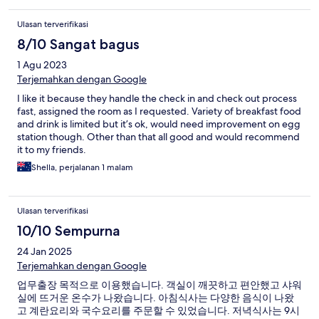
Ulasan terverifikasi
8/10 Sangat bagus
1 Agu 2023
Terjemahkan dengan Google
I like it because they handle the check in and check out process
fast, assigned the room as I requested. Variety of breakfast food
and drink is limited but it’s ok, would need improvement on egg
station though. Other than that all good and would recommend
it to my friends.
Shella, perjalanan 1 malam
Ulasan terverifikasi
10/10 Sempurna
24 Jan 2025
Terjemahkan dengan Google
업무출장 목적으로 이용했습니다. 객실이 깨끗하고 편안했고 샤워
실에 뜨거운 온수가 나왔습니다. 아침식사는 다양한 음식이 나왔
고 계란요리와 국수요리를 주문할 수 있었습니다. 저녁식사는 9시