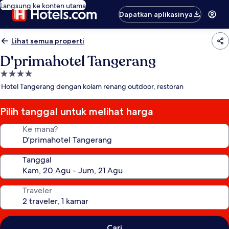
Langsung ke konten utama
Dapatkan aplikasinya
Lihat semua properti
D'primahotel Tangerang
Properti
bintang
Hotel Tangerang dengan kolam renang outdoor, restoran
4.0
Pilih tanggal untuk melihat harga
Ke mana?
Tanggal
Traveler
Cari