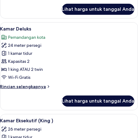
lanjut
Lihat harga untuk tanggal Anda
untuk
Deluxe
Room
Lihat
Kamar Deluks | Minibar, brankas, meja 
5
Kamar Deluks
semua
Pemandangan kota
foto
24 meter persegi
untuk
Kamar
1 kamar tidur
Deluks
Kapasitas 2
1 king ATAU 2 twin
Wi-Fi Gratis
Rincian
Rincian selengkapnya
lebih
lanjut
Lihat harga untuk tanggal Anda
untuk
Kamar
Deluks
Lihat
Kamar Eksekutif (King ) | Minibar, bran
5
Kamar Eksekutif (King )
semua
26 meter persegi
foto
1 kamar tidur