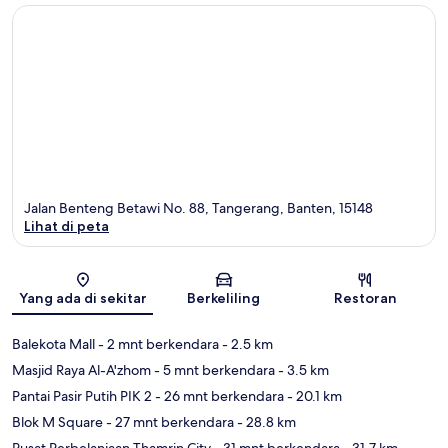
Jalan Benteng Betawi No. 88, Tangerang, Banten, 15148
Lihat di peta
Peta
Yang ada di sekitar
Berkeliling
Restoran
Balekota Mall
- 2 mnt berkendara
- 2.5 km
Masjid Raya Al-A'zhom
- 5 mnt berkendara
- 3.5 km
Pantai Pasir Putih PIK 2
- 26 mnt berkendara
- 20.1 km
Blok M Square
- 27 mnt berkendara
- 28.8 km
Pusat Perbelanjaan Thamrin City
- 31 mnt berkendara
- 31.7 km