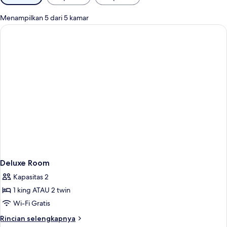
tersedia
untuk
Menampilkan 5 dari 5 kamar
kamar
Deluxe Room
Kapasitas 2
1 king ATAU 2 twin
Wi-Fi Gratis
Rincian
Rincian selengkapnya
lebih