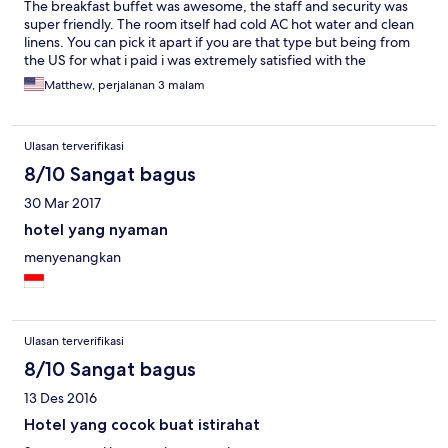
The breakfast buffet was awesome, the staff and security was
super friendly. The room itself had cold AC hot water and clean
linens. You can pick it apart if you are that type but being from
the US for what i paid i was extremely satisfied with the
establishmnet. The area around the hotel might not be great for
Matthew, perjalanan 3 malam
walking at night for some people, i would say it seems safe to
me but im 6,1 man. I dont think a yone would bother you but
after 8 pm theres really no reason to walk around the
Ulasan terverifikasi
neighborhood. You can get a cab or grab into the city for
relativly cheap.
8/10 Sangat bagus
30 Mar 2017
hotel yang nyaman
menyenangkan
Ulasan terverifikasi
8/10 Sangat bagus
13 Des 2016
Hotel yang cocok buat istirahat