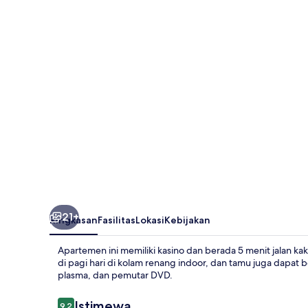
Apartments
21+
Ringkasan
Fasilitas
Lokasi
Kebijakan
Apartemen ini memiliki kasino dan berada 5 menit jalan k
di pagi hari di kolam renang indoor, dan tamu juga dapat be
plasma, dan pemutar DVD.
Ulasan
Istimewa
9,2