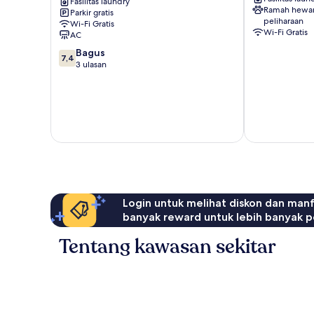
River
Fasilitas laundry
Southbank
Ramah hewa
Parkir gratis
View
peliharaan
Wi-Fi Gratis
Skyline
Wi-Fi Gratis
AC
Southbank
7.4
Bagus
7,4
dari
3 ulasan
10,
Bagus,
3
ulasan
Login untuk melihat diskon dan man
banyak reward untuk lebih banyak p
Tentang kawasan sekitar