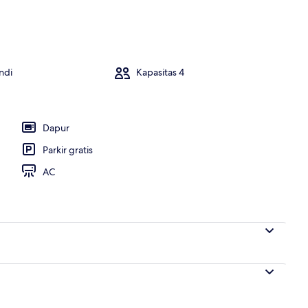
kamar tidur | 2 kamar tidur, seprai premium, setrika/meja setrika, dan Wi-Fi 
ndi
Kapasitas 4
Dapur
Parkir gratis
AC