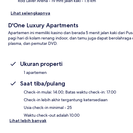
Rod Laver Arena
- 19 mnt jalan kaki
- 1.6 km
Lihat selengkapnya
D'One Luxury Apartments
Apartemen ini memiliki kasino dan berada 5 menit jalan kaki dari 
pagi hari di kolam renang indoor, dan tamu juga dapat berolahraga di
plasma, dan pemutar DVD.
Ukuran properti
1 apartemen
Saat tiba/pulang
Check-in mulai: 14.00; Batas waktu check-in: 17.00
Check-in lebih akhir tergantung ketersediaan
Usia check-in minimal - 25
Waktu check-out adalah 10.00
Lihat lebih banyak