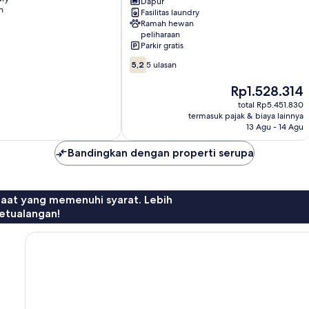
Southbank
Dapur
n
Fasilitas laundry
Ramah hewan
peliharaan
Parkir gratis
5.2
5,2
5 ulasan
dari
10,
Harga
Rp1.528.314
5
sekarang
total Rp5.451.830
ulasan
Rp1.528.314
termasuk pajak & biaya lainnya
13 Agu - 14 Agu
Bandingkan dengan properti serupa
faat yang memenuhi syarat. Lebih
etualangan!