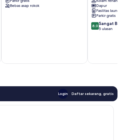
With
Parkir gratis
Platinum
Kolam renang
Bebas asap rokok
Dapur
Beautiful
Tower
Fasilitas laundry
City
Southbank
Parkir gratis
Landscape
8.0
Southbank
Sangat Baik
8,0
dari
5 ulasan
10,
Sangat
Baik,
5
ulasan
Login
Daftar sekarang, gratis