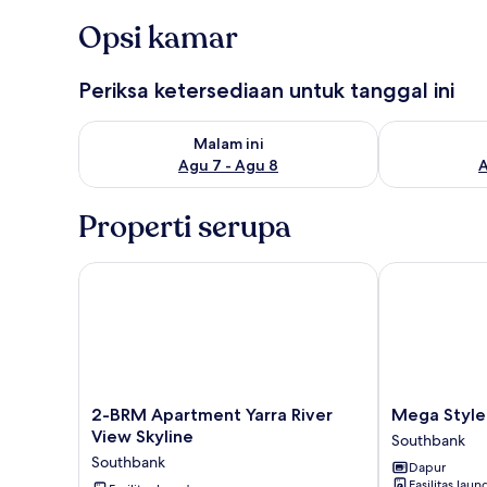
Opsi kamar
Periksa ketersediaan untuk tanggal ini
Periksa ketersediaan untuk malam ini Agu 7 - Agu 8
Periksa keter
Malam ini
Agu 7 - Agu 8
A
Properti serupa
2-BRM Apartment Yarra River View Skyline
Mega Style A
2-
Mega
2-BRM Apartment Yarra River
Mega Style
BRM
Style
View Skyline
Southbank
Apartment
Apartments
Southbank
Dapur
Yarra
Bella
Fasilitas laun