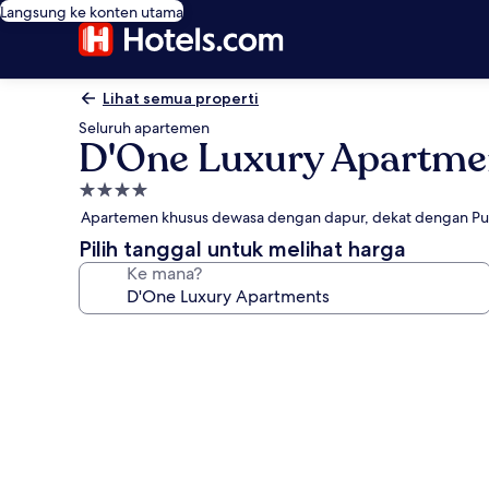
Langsung ke konten utama
Lihat semua properti
Seluruh apartemen
D'One Luxury Apartme
Properti
bintang
Apartemen khusus dewasa dengan dapur, dekat dengan Pu
4.0
Pilih tanggal untuk melihat harga
Ke mana?
Galeri
foto
untuk
D'One
Luxury