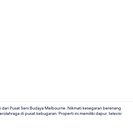
Apartemen, 2
aki dari Pusat Seni Budaya Melbourne. Nikmati kesegaran berenang
rolahraga di pusat kebugaran. Properti ini memiliki dapur, televisi
Apartemen, 2