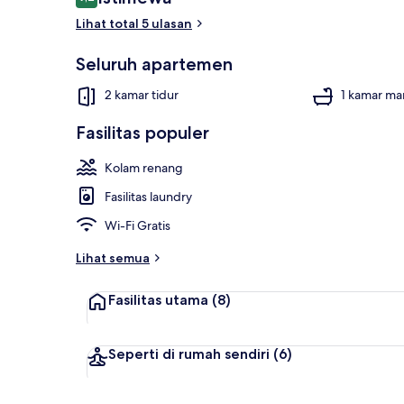
9,2 dari 10
Lihat total 5 ulasan
Seluruh apartemen
Apartemen, 2 
2 kamar tidur
1 kamar ma
Fasilitas populer
Kolam renang
Fasilitas laundry
Wi-Fi Gratis
Lihat semua
Fasilitas utama
(8)
Seperti di rumah sendiri
(6)