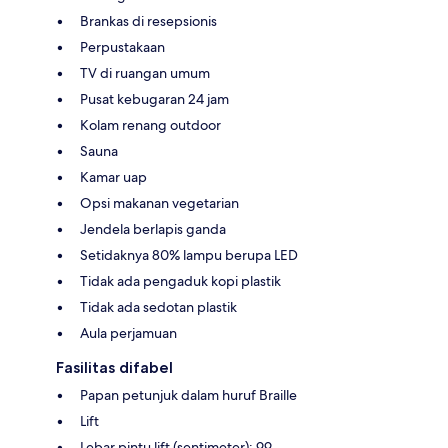
Brankas di resepsionis
Perpustakaan
TV di ruangan umum
Pusat kebugaran 24 jam
Kolam renang outdoor
Sauna
Kamar uap
Opsi makanan vegetarian
Jendela berlapis ganda
Setidaknya 80% lampu berupa LED
Tidak ada pengaduk kopi plastik
Tidak ada sedotan plastik
Aula perjamuan
Fasilitas difabel
Papan petunjuk dalam huruf Braille
Lift
Lebar pintu lift (sentimeter): 99