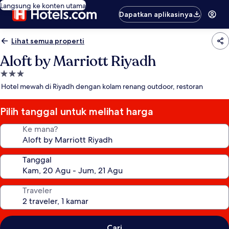
Langsung ke konten utama
Dapatkan aplikasinya
Lihat semua properti
Aloft by Marriott Riyadh
Properti
bintang
Hotel mewah di Riyadh dengan kolam renang outdoor, restoran
3.0
Pilih tanggal untuk melihat harga
Ke mana?
Tanggal
Traveler
Cari