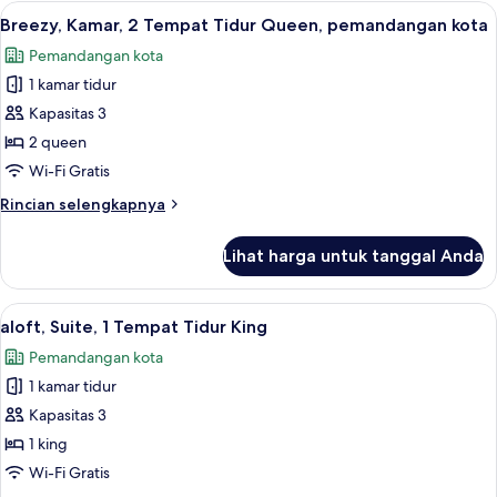
Kamar,
Lihat
Brankas, meja kerja, kedap suara, dan 
6
1
Breezy, Kamar, 2 Tempat Tidur Queen, pemandangan kota
semua
Tempat
Pemandangan kota
Tidur
foto
King,
1 kamar tidur
untuk
pemandangan
Breezy,
Kapasitas 3
kota
Kamar,
2 queen
2
Wi-Fi Gratis
Tempat
Rincian
Rincian selengkapnya
Tidur
lebih
Queen,
lanjut
Lihat harga untuk tanggal Anda
untuk
pemandangan
Breezy,
kota
Kamar,
Lihat
aloft, Suite, 1 Tempat Tidur King | Bra
6
2
aloft, Suite, 1 Tempat Tidur King
semua
Tempat
Pemandangan kota
Tidur
foto
Queen,
1 kamar tidur
untuk
pemandangan
aloft,
Kapasitas 3
kota
Suite,
1 king
1
Wi-Fi Gratis
Tempat