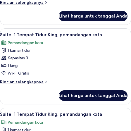
Rincian
Rincian selengkapnya
Tidur
lebih
King
lanjut
Lihat harga untuk tanggal Anda
untuk
aloft,
Suite,
Lihat
Suite, 1 Tempat Tidur King, pemandanga
6
1
Suite, 1 Tempat Tidur King, pemandangan kota
semua
Tempat
Pemandangan kota
Tidur
foto
King
1 kamar tidur
untuk
Suite,
Kapasitas 3
1
1 king
Tempat
Wi-Fi Gratis
Tidur
Rincian
Rincian selengkapnya
King,
lebih
pemandangan
lanjut
Lihat harga untuk tanggal Anda
untuk
kota
Suite,
1
Lihat
Suite, 1 Tempat Tidur King, pemandanga
6
Tempat
Suite, 1 Tempat Tidur King, pemandangan kota
semua
Tidur
Pemandangan kota
King,
foto
pemandangan
1 kamar tidur