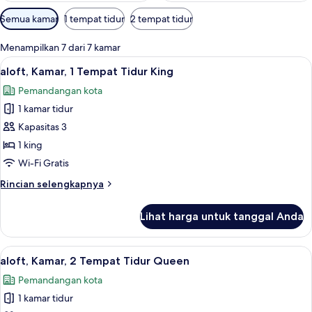
Filter
Semua kamar
1 tempat tidur
2 tempat tidur
tersedia
untuk
Menampilkan 7 dari 7 kamar
kamar
Lihat
Brankas, meja kerja, kedap suara, dan 
8
aloft, Kamar, 1 Tempat Tidur King
semua
Pemandangan kota
foto
1 kamar tidur
untuk
aloft,
Kapasitas 3
Kamar,
1 king
1
Wi-Fi Gratis
Tempat
Rincian
Rincian selengkapnya
Tidur
lebih
King
lanjut
Lihat harga untuk tanggal Anda
untuk
aloft,
Kamar,
Lihat
Brankas, meja kerja, kedap suara, dan 
5
1
aloft, Kamar, 2 Tempat Tidur Queen
semua
Tempat
Pemandangan kota
Tidur
foto
King
1 kamar tidur
untuk