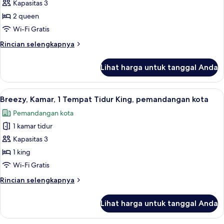
aloft,
Kapasitas 3
Kamar,
2 queen
2
Wi-Fi Gratis
Tempat
Rincian
Rincian selengkapnya
Tidur
lebih
Queen
lanjut
Lihat harga untuk tanggal Anda
untuk
aloft,
Kamar,
Lihat
Brankas, meja kerja, kedap suara, dan 
7
2
Breezy, Kamar, 1 Tempat Tidur King, pemandangan kota
semua
Tempat
Pemandangan kota
Tidur
foto
Queen
1 kamar tidur
untuk
Breezy,
Kapasitas 3
Kamar,
1 king
1
Wi-Fi Gratis
Tempat
Rincian
Rincian selengkapnya
Tidur
lebih
King,
lanjut
Lihat harga untuk tanggal Anda
untuk
pemandangan
Breezy,
kota