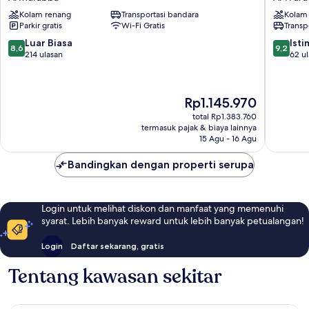
Riyadh
Hotel
Kolam renang
Transportasi bandara
Kolam
Palace
Edge
Parkir gratis
Wi-Fi Gratis
Transp
by
By
IHG
Rotana
8.6
9.2
Luar Biasa
Ist
8,6
9,2
Al
Al
dari
dari
214 ulasan
62 u
Murabba
Wurud
10,
10,
Luar
Istimew
Biasa,
62
Harga
Rp1.145.970
214
ulasan
sekarang
ulasan
total Rp1.383.760
Rp1.145.970
termasuk pajak & biaya lainnya
15 Agu - 16 Agu
Bandingkan dengan properti serupa
Login untuk melihat diskon dan manfaat yang memenuhi
syarat. Lebih banyak reward untuk lebih banyak petualangan!
Login
Daftar sekarang, gratis
Tentang kawasan sekitar