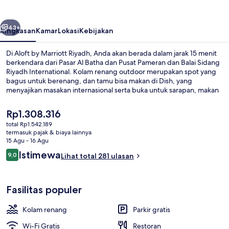
Riyadh
belumnya
Berikutnya
43+
Ringkasan
Kamar
Lokasi
Kebijakan
Di Aloft by Marriott Riyadh, Anda akan berada dalam jarak 15 menit
berkendara dari Pasar Al Batha dan Pusat Pameran dan Balai Sidang
Riyadh International. Kolam renang outdoor merupakan spot yang
bagus untuk berenang, dan tamu bisa makan di Dish, yang
menyajikan masakan internasional serta buka untuk sarapan, makan
siang, dan makan malam. Daya tarik lain di hotel mewah ini meliputi
bar tepi kolam renang, pusat kebugaran 24 jam, dan pusat
Harga
Rp1.308.316
kebugaran.
saat
total Rp1.542.189
ini
termasuk pajak & biaya lainnya
Eksterior
Rp1.308.316
15 Agu - 16 Agu
Ulasan
Istimewa
9,0
Lihat total 281 ulasan
9,0 dari 10
Fasilitas populer
Kolam renang
Parkir gratis
Wi-Fi Gratis
Restoran