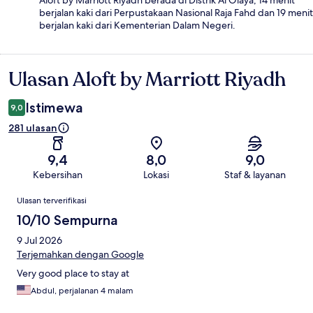
Aloft by Marriott Riyadh berada di Distrik Al Olaya, 14 menit
berjalan kaki dari Perpustakaan Nasional Raja Fahd dan 19 menit
berjalan kaki dari Kementerian Dalam Negeri.
Ulasan Aloft by Marriott Riyadh
Ulasan
Istimewa
9,0
281 ulasan
9,4
8,0
9,0
Kebersihan
Lokasi
Staf & layanan
Ulasan
Ulasan terverifikasi
10/10 Sempurna
9 Jul 2026
Terjemahkan dengan Google
Very good place to stay at
Abdul, perjalanan 4 malam