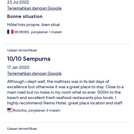
23 Jul 2022
Terjemahkan dengan Google
Bonne situation
Hôtel très propre, bien situé.
GEORGES, perjalanan 1 malam
Ulasan terverifikasi
10/10 Sempurna
17 Jan 2020
Terjemahkan dengan Google
Although i slept well, the mattress was in its last days of
excellence but otherwise it was a great place to stay. Close to a
main road but no noise in my room what so ever. 500m to the
beach and excellent fresh seafood restaurants plus locals. I
highly recommend Nemo Hotel, great place location and staff
Rodofoz, perjalanan 3 malam
Ulasan terverifikasi