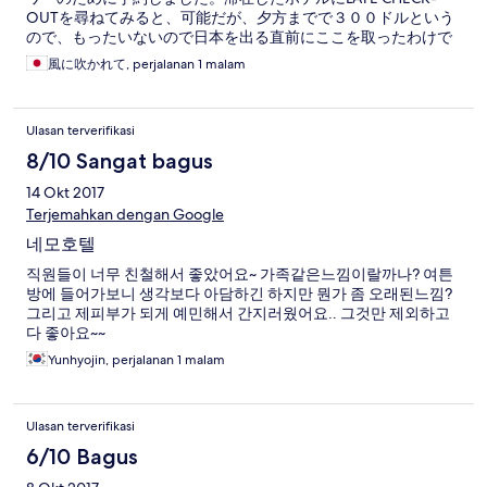
OUTを尋ねてみると、可能だが、夕方までで３００ドルという
ので、もったいないので日本を出る直前にここを取ったわけで
す。大型コインロッカー件シャワールーム代わりや昼寝するス
風に吹かれて, perjalanan 1 malam
ペースと割り切って予約しました。なにより１３００円ほどで
すから、私たちは不安なのでデラックスルームを希望しました
が、なんと３００円！！UPの話です、 あまりに安くて心配でし
Ulasan terverifikasi
たがレビューの評価も良く、応対や室内も質素ながらきちんと
しているところです。すぐ傍の大通りに出れば、さまざまなお
8/10 Sangat bagus
店があり便利だと思います。
14 Okt 2017
Terjemahkan dengan Google
네모호텔
직원들이 너무 친철해서 좋았어요~ 가족같은느낌이랄까나? 여튼
방에 들어가보니 생각보다 아담하긴 하지만 뭔가 좀 오래된느낌?
그리고 제피부가 되게 예민해서 간지러웠어요.. 그것만 제외하고
다 좋아요~~
Yunhyojin, perjalanan 1 malam
Ulasan terverifikasi
6/10 Bagus