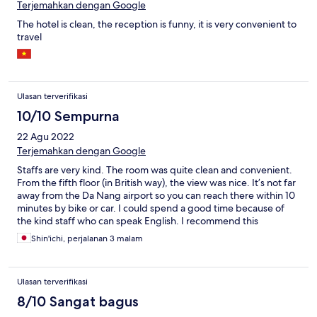
Terjemahkan dengan Google
The hotel is clean, the reception is funny, it is very convenient to
travel
Ulasan terverifikasi
10/10 Sempurna
22 Agu 2022
Terjemahkan dengan Google
Staffs are very kind. The room was quite clean and convenient.
From the fifth floor (in British way), the view was nice. It’s not far
away from the Da Nang airport so you can reach there within 10
minutes by bike or car. I could spend a good time because of
the kind staff who can speak English. I recommend this
accommodation.
Shin'ichi, perjalanan 3 malam
Ulasan terverifikasi
8/10 Sangat bagus