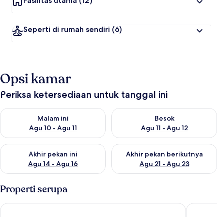
Fasilitas utama
(12)
Seperti di rumah sendiri
(6)
Opsi kamar
Periksa ketersediaan untuk tanggal ini
Periksa ketersediaan untuk malam ini Agu 10 - Agu 11
Periksa ketersediaan untuk be
Malam ini
Besok
Agu 10 - Agu 11
Agu 11 - Agu 12
Periksa ketersediaan untuk akhir pekan ini Agu 14 - Agu 16
Periksa ketersediaan untuk ak
Akhir pekan ini
Akhir pekan berikutnya
Agu 14 - Agu 16
Agu 21 - Agu 23
Properti serupa
NomadStay Journey
ANORA 