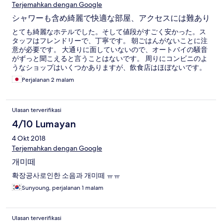
Terjemahkan dengan Google
シャワーも含め綺麗で快適な部屋、アクセスには難あり
とても綺麗なホテルでした。そして値段がすごく安かった。ス
タッフはフレンドリーで、丁寧です。 朝ごはんがないことに注
意が必要です。 大通りに面していないので、オートバイの騒音
がずっと聞こえると言うことはないです。 周りにコンビニのよ
うなショップはいくつかありますが、飲食店はほぼないです。
繁華街ではありません。市街地、ビーチからも幾分離れている
Perjalanan 2 malam
と言うアクセス、ロケーションがこの宿のデメリットかなと思
います。 バイクタクシー等を使いこなせるのであれば良いと思
いますが、そうでなければ、繁華街からも遠くご飯の調達一つ
Ulasan terverifikasi
取ってもかなり不便です。 水周りも含めかなり綺麗で、バック
パッカー用の安宿と比べると、かなり快適です。 バスタブがな
4/10 Lumayan
く、シャワーのみでした。
4 Okt 2018
Terjemahkan dengan Google
개미떼
확장공사로인한 소음과 개미떼 ㅠㅠ
Sunyoung, perjalanan 1 malam
Ulasan terverifikasi