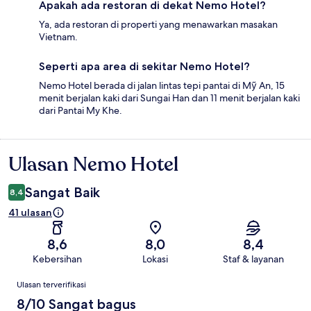
Apakah ada restoran di dekat Nemo Hotel?
Ya, ada restoran di properti yang menawarkan masakan
Vietnam.
Seperti apa area di sekitar Nemo Hotel?
Nemo Hotel berada di jalan lintas tepi pantai di Mỹ An, 15
menit berjalan kaki dari Sungai Han dan 11 menit berjalan kaki
dari Pantai My Khe.
Ulasan Nemo Hotel
Ulasan
Sangat Baik
8,4
41 ulasan
8,6
8,0
8,4
Kebersihan
Lokasi
Staf & layanan
Ulasan
Ulasan terverifikasi
8/10 Sangat bagus