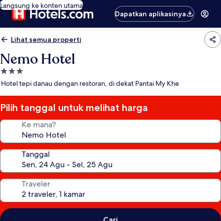
Langsung ke konten utama
Dapatkan aplikasinya
Lihat semua properti
Nemo Hotel
Properti
bintang
Hotel tepi danau dengan restoran, di dekat Pantai My Khe
3.0
Pilih tanggal untuk melihat harga
Ke mana?
Tanggal
Traveler
Cari