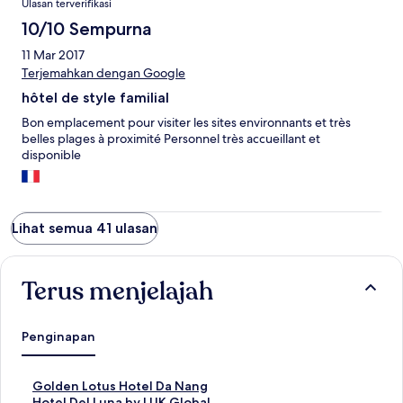
Ulasan terverifikasi
10/10 Sempurna
11 Mar 2017
Terjemahkan dengan Google
hôtel de style familial
Bon emplacement pour visiter les sites environnants et très
belles plages à proximité Personnel très accueillant et
disponible
Lihat semua 41 ulasan
Terus menjelajah
Penginapan
T
Golden Lotus Hotel Da Nang
a
T
Hotel Del Luna by LUK Global