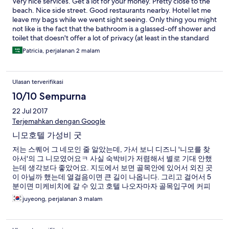
Very nice services. Get a lot for your money. Pretty close to the
beach. Nice side street. Good restaurants nearby. Hotel let me
leave my bags while we went sight seeing. Only thing you might
not like is the fact that the bathroom is a glassed-off shower and
toilet that doesn't offer a lot of privacy (at least in the standard
double room). I didn't mind, but just be aware.
Patricia, perjalanan 2 malam
Ulasan terverifikasi
10/10 Sempurna
22 Jul 2017
Terjemahkan dengan Google
니모호텔 가성비 굿
저는 스퀘어 그 네모인 줄 알았는데, 가서 보니 디즈니 '니모를 찾
아서'의 그 니모였어요ㅋ 사실 숙박비가 저렴해서 별로 기대 안했
는데 생각보다 좋았어요. 지도에서 보면 골목안에 있어서 외진 곳
이 아닐까 했는데 열걸음이면 큰 길이 나옵니다. 그리고 걸어서 5
분이면 미케비치에 갈 수 있고 호텔 나오자마자 골목입구에 커피
도 마실 수 있고 근처에 한국분식도 팔고 슈퍼며 약국이며 다 가까
juyeong, perjalanan 3 malam
이 있어요. 택시타고 시내까지 얼마 안걸리니 시내관광하기에도
편하구요.