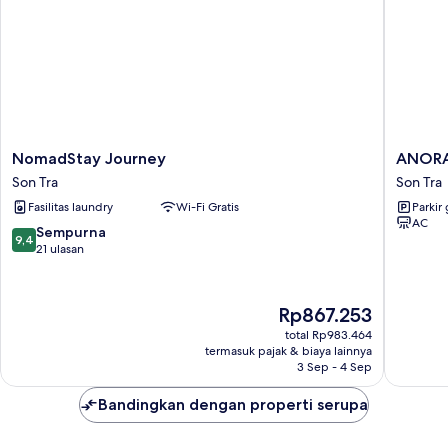
NomadStay
ANORA
NomadStay Journey
ANORA
Journey
HOME
Son Tra
Son Tra
Son
by
Fasilitas laundry
Wi-Fi Gratis
Parkir 
Tra
BRIO
AC
Son
9.4
Sempurna
9,4
Tra
dari
21 ulasan
10,
Sempurna,
21
Harga
Rp867.253
ulasan
sekarang
total Rp983.464
Rp867.253
termasuk pajak & biaya lainnya
3 Sep - 4 Sep
Bandingkan dengan properti serupa