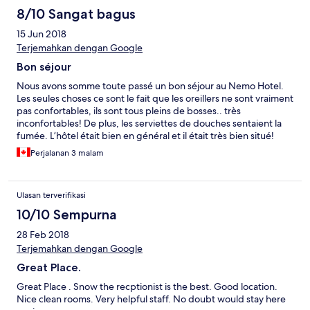
8/10 Sangat bagus
15 Jun 2018
Terjemahkan dengan Google
Bon séjour
Nous avons somme toute passé un bon séjour au Nemo Hotel.
Les seules choses ce sont le fait que les oreillers ne sont vraiment
pas confortables, ils sont tous pleins de bosses.. très
inconfortables! De plus, les serviettes de douches sentaient la
fumée. L’hôtel était bien en général et il était très bien situé!
Perjalanan 3 malam
Ulasan terverifikasi
10/10 Sempurna
28 Feb 2018
Terjemahkan dengan Google
Great Place.
Great Place . Snow the recptionist is the best. Good location.
Nice clean rooms. Very helpful staff. No doubt would stay here