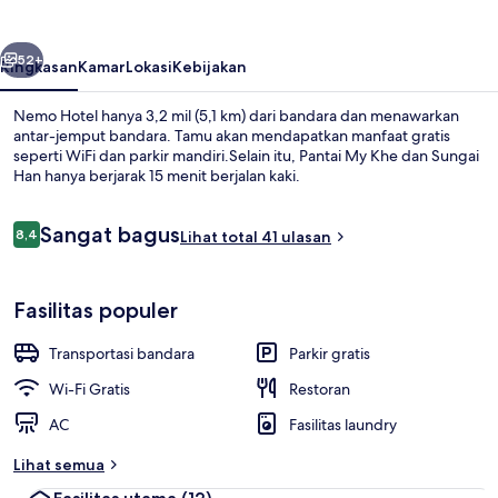
belumnya
Berikutnya
52+
Ringkasan
Kamar
Lokasi
Kebijakan
Nemo Hotel hanya 3,2 mil (5,1 km) dari bandara dan menawarkan
antar-jemput bandara. Tamu akan mendapatkan manfaat gratis
seperti WiFi dan parkir mandiri.Selain itu, Pantai My Khe dan Sungai
Han hanya berjarak 15 menit berjalan kaki.
Ulasan
Sangat bagus
8,4
Lihat total 41 ulasan
8,4 dari 10
Minibar, meja kerja, kedap suara, dan 
Fasilitas populer
Transportasi bandara
Parkir gratis
Wi-Fi Gratis
Restoran
AC
Fasilitas laundry
Lihat semua