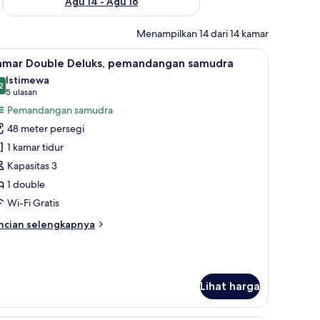
Agu 14 - Agu 16
Menampilkan 14 dari 14 kamar
rankas, dan meja kerja
ihat
Seprai premium, selimut bulu angsa, brankas,
10
amar Double Deluks, pemandangan samudra
emua
Istimewa
oto
2
9,2 dari 10
(5
5 ulasan
ntuk
ulasan)
Pemandangan samudra
amar
48 meter persegi
ouble
1 kamar tidur
eluks,
Kapasitas 3
emandangan
1 double
amudra
Wi-Fi Gratis
ncian
ncian selengkapnya
bih
njut
tuk
amar
Lihat harga
uble
luks,
emandangan