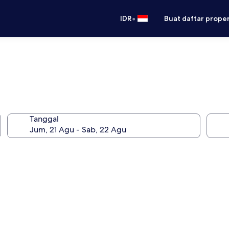
•
IDR
Buat daftar prope
Tanggal