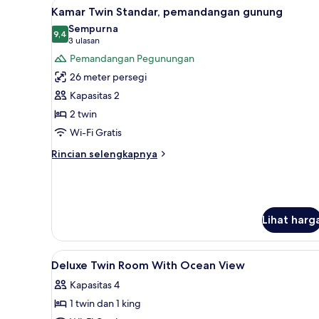
Lihat
Kamar Twin Standar, pemandan
12
Kamar Twin Standar, pemandangan gunung
semua
Sempurna
foto
9,4
9,4 dari 10
(3
3 ulasan
untuk
ulasan)
Pemandangan Pegunungan
Kamar
26 meter persegi
Twin
Kapasitas 2
Standar,
2 twin
pemandangan
Wi-Fi Gratis
gunung
Rincian
Rincian selengkapnya
lebih
lanjut
untuk
Kamar
Twin
Lihat harg
Standar,
pemandangan
gunung
Lihat
Seprai premium, selimut bulu a
13
Deluxe Twin Room With Ocean View
semua
Kapasitas 4
foto
1 twin dan 1 king
untuk