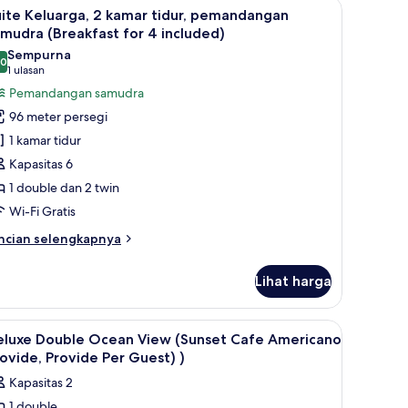
rankas, dan meja kerja
ihat
Seprai premium, selimut bulu angsa, brankas,
mudra
15
ite Keluarga, 2 kamar tidur, pemandangan
emua
mudra (Breakfast for 4 included)
oto
Sempurna
,0
ntuk
10,0 dari 10
(1
1 ulasan
uite
ulasan)
Pemandangan samudra
eluarga,
96 meter persegi
1 kamar tidur
amar
Kapasitas 6
dur,
1 double dan 2 twin
emandangan
Wi-Fi Gratis
amudra
Breakfast
ncian
ncian selengkapnya
or
bih
njut
Lihat harga
tuk
ncluded)
ite
luarga,
rankas, dan meja kerja
ihat
Seprai premium, selimut bulu angsa, brankas,
1
eluxe Double Ocean View (Sunset Cafe Americano
emua
mar
ovide, Provide Per Guest) )
dur,
oto
Kapasitas 2
emandangan
ntuk
mudra
1 double