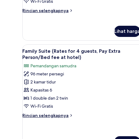
Deluxe
Wi-Fi Gratis
Twin
Rincian
Rincian selengkapnya
Room
lebih
lanjut
With
untuk
Ocean
Lihat harg
Deluxe
View
Twin
Room
Lihat
Seprai premium, selimut bulu a
With
10
Family Suite (Rates for 4 guests, Pay Extra
semua
Ocean
Person/Bed fee at hotel)
View
foto
Pemandangan samudra
untuk
96 meter persegi
Family
2 kamar tidur
Suite
(Rates
Kapasitas 6
for
1 double dan 2 twin
4
Wi-Fi Gratis
guests,
Rincian
Rincian selengkapnya
Pay
lebih
Extra
lanjut
untuk
Person/Bed
Family