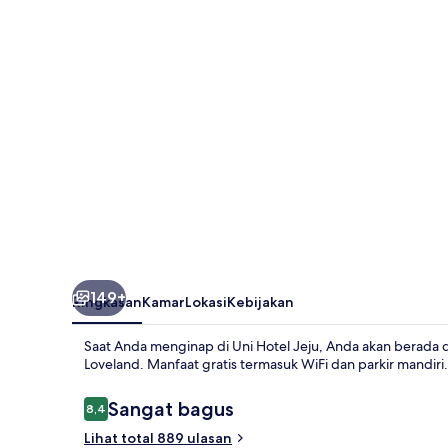
149+
Ringkasan
Kamar
Lokasi
Kebijakan
Saat Anda menginap di Uni Hotel Jeju, Anda akan berada d
Loveland. Manfaat gratis termasuk WiFi dan parkir mandiri.
Ulasan
Sangat bagus
8,4
8,4 dari 10
Lihat total 889 ulasan