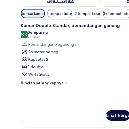
Agu 7 - Agu 8
A
Filter
Semua kamar
1 tempat tidur
2 tempat tidur
3+ tempat tid
tersedia
Lihat
Seprai premium, selimut bulu a
untuk
11
Kamar Double Standar, pemandangan gunung
semua
kamar
Sempurna
foto
10,0
10,0 dari 10
(2
2 ulasan
untuk
ulasan)
Pemandangan Pegunungan
Kamar
26 meter persegi
Double
Kapasitas 2
Standar,
1 double
pemandangan
Wi-Fi Gratis
gunung
Rincian
Rincian selengkapnya
lebih
lanjut
untuk
Kamar
Double
Standar,
Lihat harg
pemandangan
gunung