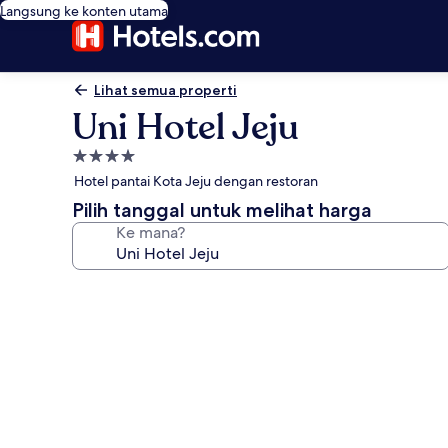
Langsung ke konten utama
Lihat semua properti
Uni Hotel Jeju
Properti
bintang
Hotel pantai Kota Jeju dengan restoran
4.0
Pilih tanggal untuk melihat harga
Ke mana?
Galeri
foto
untuk
Uni
Hotel
Jeju