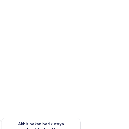
n ini Agu 7 - Agu 9
Periksa ketersediaan untuk akhir pekan berikutnya Agu 14 - A
Akhir pekan berikutnya