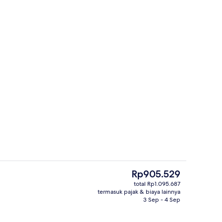
Seprai premium, selimut bulu angsa, b
Harga
Rp905.529
saat
total Rp1.095.687
ini
termasuk pajak & biaya lainnya
Restoran
Rp905.529
3 Sep - 4 Sep