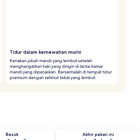
Tidur dalam kemewahan murni
Kenakan jubah mandi yang lembut setelah
menghangatkan kaki yang dingin di lantai kamar
mandi yang dipanaskan. Bersantailah di tempat tidur
premium dengan selimut tebal yang lembut.
sediaan untuk besok Agu 8 - Agu 9
Periksa ketersediaan untuk akhir peka
Besok
Akhir pekan ini