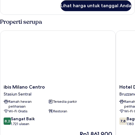
Orang
lanjut
Lihat harga untuk tanggal Anda
untuk
Kamar
Double
Properti serupa
Ekonomi
unutuk
ibis Milano Centro
Hotel Da
1
Orang
ibis
Hotel
ibis Milano Centro
Hotel 
Milano
Da
Stasiun Sentral
Bruzzan
Centro
Vinci
Ramah hewan
Tersedia parkir
Ramah
Stasiun
Bruzzan
peliharaan
peliha
Sentral
Wi-Fi Gratis
Restoran
Wi-Fi 
8.2
7.8
Sangat Baik
Bag
8,2
7,8
dari
dari
1.721 ulasan
1.183
10,
10,
Harga
Rp1.861.900
Sangat
Bagus,