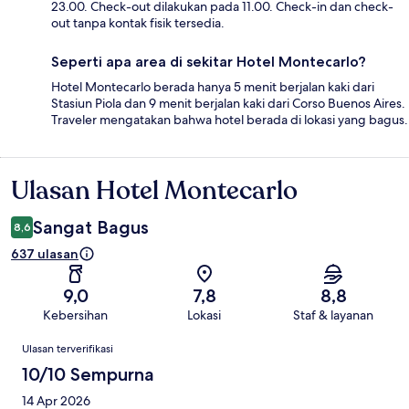
23.00. Check-out dilakukan pada 11.00. Check-in dan check-
out tanpa kontak fisik tersedia.
Seperti apa area di sekitar Hotel Montecarlo?
Hotel Montecarlo berada hanya 5 menit berjalan kaki dari
Stasiun Piola dan 9 menit berjalan kaki dari Corso Buenos Aires.
Traveler mengatakan bahwa hotel berada di lokasi yang bagus.
Ulasan Hotel Montecarlo
Ulasan
Sangat Bagus
8,6
637 ulasan
9,0
7,8
8,8
Kebersihan
Lokasi
Staf & layanan
Ulasan
Ulasan terverifikasi
10/10 Sempurna
14 Apr 2026