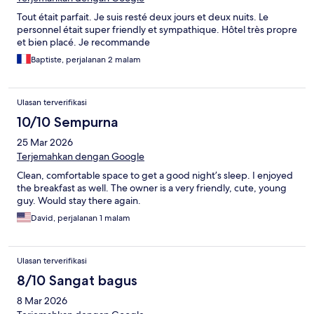
Tout était parfait. Je suis resté deux jours et deux nuits. Le
personnel était super friendly et sympathique. Hôtel très propre
et bien placé. Je recommande
Baptiste, perjalanan 2 malam
Ulasan terverifikasi
10/10 Sempurna
25 Mar 2026
Terjemahkan dengan Google
Clean, comfortable space to get a good night’s sleep. I enjoyed
the breakfast as well. The owner is a very friendly, cute, young
guy. Would stay there again.
David, perjalanan 1 malam
Ulasan terverifikasi
8/10 Sangat bagus
8 Mar 2026