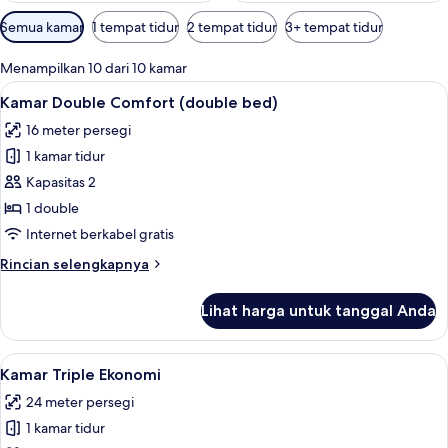
Filter
Semua kamar
1 tempat tidur
2 tempat tidur
3+ tempat tidur
tersedia
untuk
Menampilkan 10 dari 10 kamar
kamar
Lihat
Kamar Double Comfort (double bed) | 
8
Kamar Double Comfort (double bed)
semua
16 meter persegi
foto
1 kamar tidur
untuk
Kamar
Kapasitas 2
Double
1 double
Comfort
Internet berkabel gratis
(double
Rincian
Rincian selengkapnya
bed)
lebih
lanjut
Lihat harga untuk tanggal Anda
untuk
Kamar
Double
Lihat
Seprai premium, brankas, meja kerja, 
6
Comfort
Kamar Triple Ekonomi
semua
(double
24 meter persegi
bed)
foto
1 kamar tidur
untuk