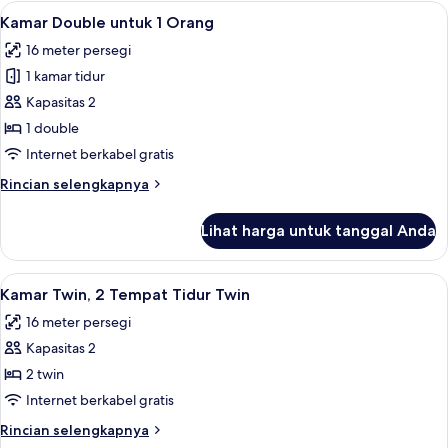
Quadruple
Lihat
Seprai premium, brankas, meja kerja, 
4
Ekonomi
Kamar Double untuk 1 Orang
semua
16 meter persegi
foto
1 kamar tidur
untuk
Kamar
Kapasitas 2
Double
1 double
untuk
Internet berkabel gratis
1
Rincian
Rincian selengkapnya
Orang
lebih
lanjut
Lihat harga untuk tanggal Anda
untuk
Kamar
Double
Lihat
Seprai premium, brankas, meja kerja, 
4
untuk
Kamar Twin, 2 Tempat Tidur Twin
semua
1
16 meter persegi
Orang
foto
Kapasitas 2
untuk
Kamar
2 twin
Twin,
Internet berkabel gratis
2
Rincian
Rincian selengkapnya
Tempat
lebih