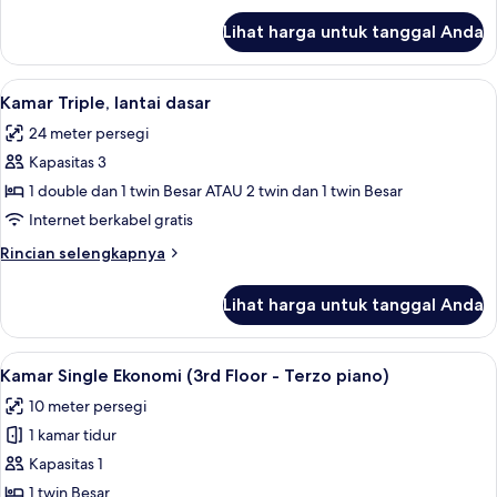
Tidur
lanjut
Lihat harga untuk tanggal Anda
untuk
Twin
Kamar
Twin,
Lihat
Seprai premium, brankas, meja kerja, 
5
2
Kamar Triple, lantai dasar
semua
Tempat
24 meter persegi
Tidur
foto
Twin
Kapasitas 3
untuk
Kamar
1 double dan 1 twin Besar ATAU 2 twin dan 1 twin Besar
Triple,
Internet berkabel gratis
lantai
Rincian
Rincian selengkapnya
dasar
lebih
lanjut
Lihat harga untuk tanggal Anda
untuk
Kamar
Triple,
Lihat
Seprai premium, brankas, meja kerja, 
4
lantai
Kamar Single Ekonomi (3rd Floor - Terzo piano)
semua
dasar
10 meter persegi
foto
1 kamar tidur
untuk
Kamar
Kapasitas 1
Single
1 twin Besar