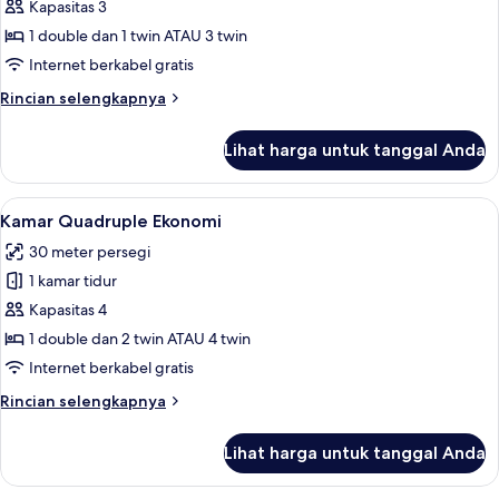
Kamar
Kapasitas 3
Triple
1 double dan 1 twin ATAU 3 twin
Ekonomi
Internet berkabel gratis
Rincian
Rincian selengkapnya
lebih
lanjut
Lihat harga untuk tanggal Anda
untuk
Kamar
Triple
Lihat
Seprai premium, brankas, meja kerja, 
4
Ekonomi
Kamar Quadruple Ekonomi
semua
30 meter persegi
foto
1 kamar tidur
untuk
Kamar
Kapasitas 4
Quadruple
1 double dan 2 twin ATAU 4 twin
Ekonomi
Internet berkabel gratis
Rincian
Rincian selengkapnya
lebih
lanjut
Lihat harga untuk tanggal Anda
untuk
Kamar