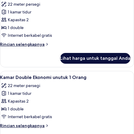
22 meter persegi
foto
1 kamar tidur
untuk
Kamar
Kapasitas 2
Double
1 double
Ekonomi
Internet berkabel gratis
Rincian
Rincian selengkapnya
lebih
lanjut
Lihat harga untuk tanggal Anda
untuk
Kamar
Double
Lihat
Seprai premium, brankas, meja kerja, 
4
Ekonomi
Kamar Double Ekonomi unutuk 1 Orang
semua
22 meter persegi
foto
1 kamar tidur
untuk
Kamar
Kapasitas 2
Double
1 double
Ekonomi
Internet berkabel gratis
unutuk
Rincian
Rincian selengkapnya
1
lebih