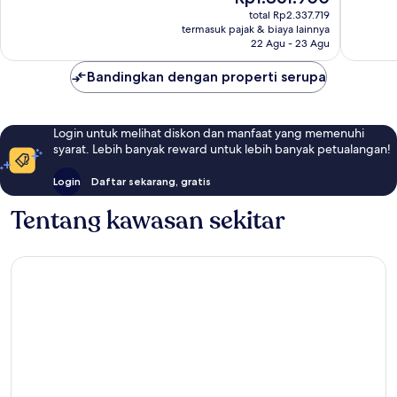
sekarang
Baik,
1.183
total Rp2.337.719
Rp1.861.900
termasuk pajak & biaya lainnya
1.721
ulasan
22 Agu - 23 Agu
ulasan
Bandingkan dengan properti serupa
Login untuk melihat diskon dan manfaat yang memenuhi
syarat. Lebih banyak reward untuk lebih banyak petualangan!
Login
Daftar sekarang, gratis
Tentang kawasan sekitar