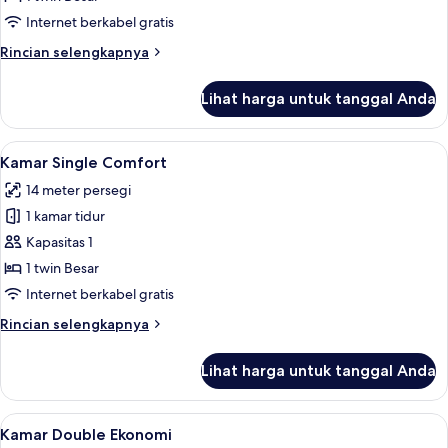
Ekonomi
Internet berkabel gratis
(3rd
Rincian
Rincian selengkapnya
Floor
lebih
-
lanjut
Lihat harga untuk tanggal Anda
untuk
Terzo
Kamar
piano)
Single
Lihat
Kamar Single Comfort | Seprai premium
5
Ekonomi
Kamar Single Comfort
semua
(3rd
14 meter persegi
Floor
foto
-
1 kamar tidur
untuk
Terzo
Kamar
Kapasitas 1
piano)
Single
1 twin Besar
Comfort
Internet berkabel gratis
Rincian
Rincian selengkapnya
lebih
lanjut
Lihat harga untuk tanggal Anda
untuk
Kamar
Single
Lihat
Seprai premium, brankas, meja kerja, 
4
Comfort
Kamar Double Ekonomi
semua