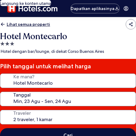
Langsung ke konten utama
Dapatkan aplikasinya
Lihat semua properti
Hotel Montecarlo
Properti
bintang
Hotel dengan bar/lounge, di dekat Corso Buenos Aires
3.0
Pilih tanggal untuk melihat harga
Ke mana?
Tanggal
Traveler
Cari