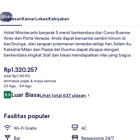
belumnya
Berikutnya
34+
Ringkasan
Kamar
Lokasi
Kebijakan
Hotel Montecarlo berjarak 5 menit berkendara dari Corso Buenos
Aires dan Porta Venezia. Anda dapat bersantai sambil minum di
bar/lounge, dan sarapan prasmanan tersedia setiap hari.Selain itu,
Katedral Milan dan Piazza del Duomo dapat dicapai dengan
berkendara singkat.Staf dan lokasi mendapatkan nilai yang bagus
dari para traveler. Transportasi umum berada tidak jauh: Stasiun
Piola berjarak 5 menit dan Pemberhentian Trem Piazza Leonardo Da
Harga
Rp1.320.257
Vinci - Politecnico berjarak 8 menit.
saat
total Rp1.741.912
ini
termasuk pajak & biaya lainnya
Restoran
Rp1.320.257
23 Agu - 24 Agu
Ulasan
Luar Biasa
8,6
Lihat total 637 ulasan
8,6 dari 10
Fasilitas populer
Wi-Fi Gratis
AC
Bar
Resepsionis 24/7