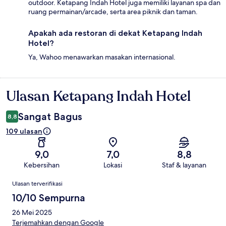
outdoor. Ketapang Indah Hotel juga memiliki layanan spa dan
ruang permainan/arcade, serta area piknik dan taman.
Apakah ada restoran di dekat Ketapang Indah
Hotel?
Ya, Wahoo menawarkan masakan internasional.
Ulasan Ketapang Indah Hotel
Ulasan
Sangat Bagus
8,8
109 ulasan
9,0
7,0
8,8
Kebersihan
Lokasi
Staf & layanan
Ulasan
Ulasan terverifikasi
10/10 Sempurna
26 Mei 2025
Terjemahkan dengan Google