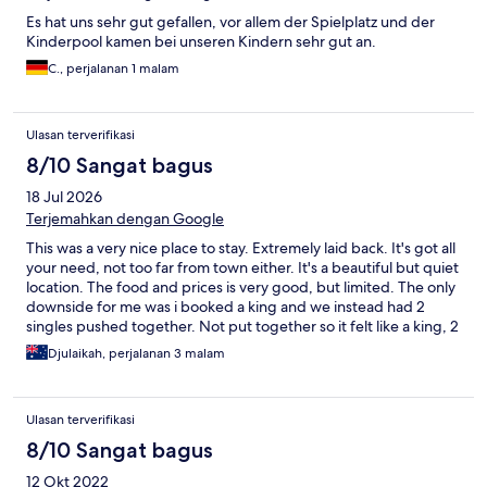
Es hat uns sehr gut gefallen, vor allem der Spielplatz und der
Kinderpool kamen bei unseren Kindern sehr gut an.
C., perjalanan 1 malam
Ulasan terverifikasi
8/10 Sangat bagus
18 Jul 2026
Terjemahkan dengan Google
This was a very nice place to stay. Extremely laid back. It's got all
your need, not too far from town either. It's a beautiful but quiet
location. The food and prices is very good, but limited. The only
downside for me was i booked a king and we instead had 2
singles pushed together. Not put together so it felt like a king, 2
singles beds pushed together. No romance in these rooms.
Djulaikah, perjalanan 3 malam
Ulasan terverifikasi
8/10 Sangat bagus
12 Okt 2022