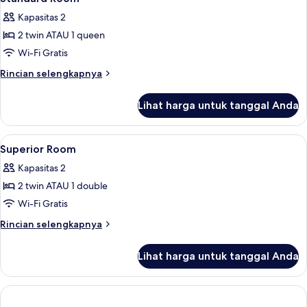
Kapasitas 2
2 twin ATAU 1 queen
Wi-Fi Gratis
Rincian
Rincian selengkapnya
lebih
lanjut
Lihat harga untuk tanggal Anda
untuk
Standard
Room
Lihat
Brankas, meja kerja, ruang kerja ramah
4
Superior Room
semua
Kapasitas 2
foto
2 twin ATAU 1 double
untuk
Superior
Wi-Fi Gratis
Room
Rincian
Rincian selengkapnya
lebih
lanjut
Lihat harga untuk tanggal Anda
untuk
Superior
Room