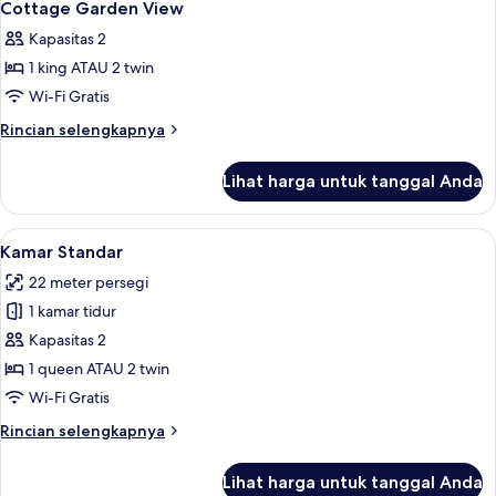
6
atau
Cottage Garden View
semua
Twin
Kapasitas 2
Superior,
foto
area
1 king ATAU 2 twin
untuk
taman
Cottage
Wi-Fi Gratis
Garden
Rincian
Rincian selengkapnya
View
lebih
lanjut
Lihat harga untuk tanggal Anda
untuk
Cottage
Garden
Lihat
Kamar Standar | Brankas, meja kerja, r
8
View
Kamar Standar
semua
22 meter persegi
foto
1 kamar tidur
untuk
Kamar
Kapasitas 2
Standar
1 queen ATAU 2 twin
Wi-Fi Gratis
Rincian
Rincian selengkapnya
lebih
lanjut
Lihat harga untuk tanggal Anda
untuk