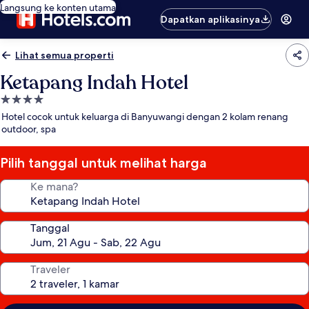
Langsung ke konten utama
Dapatkan aplikasinya
Lihat semua properti
Ketapang Indah Hotel
Properti
bintang
Hotel cocok untuk keluarga di Banyuwangi dengan 2 kolam renang
4.0
outdoor, spa
Pilih tanggal untuk melihat harga
Ke mana?
Tanggal
Traveler