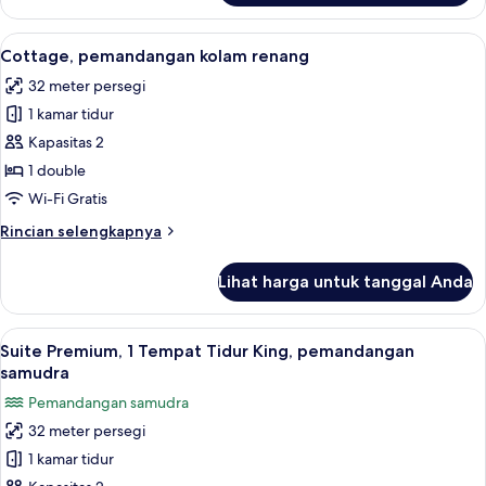
Kamar
Standar
Lihat
Brankas, meja kerja, ruang kerja ramah
5
Cottage, pemandangan kolam renang
semua
32 meter persegi
foto
1 kamar tidur
untuk
Cottage,
Kapasitas 2
pemandangan
1 double
kolam
Wi-Fi Gratis
renang
Rincian
Rincian selengkapnya
lebih
lanjut
Lihat harga untuk tanggal Anda
untuk
Cottage,
pemandangan
Lihat
Suite Premium, 1 Tempat Tidur King, p
7
kolam
Suite Premium, 1 Tempat Tidur King, pemandangan
semua
renang
samudra
foto
Pemandangan samudra
untuk
32 meter persegi
Suite
1 kamar tidur
Premium,