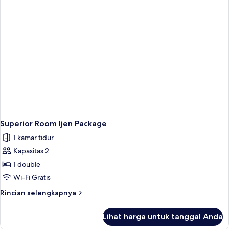
Superior Room Ijen Package
1 kamar tidur
Kapasitas 2
1 double
Wi-Fi Gratis
Rincian
Rincian selengkapnya
lebih
lanjut
Lihat harga untuk tanggal Anda
untuk
Superior