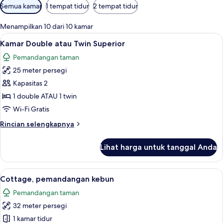
Filter
Semua kamar
1 tempat tidur
2 tempat tidur
tersedia
untuk
Menampilkan 10 dari 10 kamar
kamar
Lihat
Brankas, meja kerja, ruang kerja ramah
3
Kamar Double atau Twin Superior
semua
Pemandangan taman
foto
25 meter persegi
untuk
Kamar
Kapasitas 2
Double
1 double ATAU 1 twin
atau
Wi-Fi Gratis
Twin
Rincian
Rincian selengkapnya
Superior
lebih
lanjut
Lihat harga untuk tanggal Anda
untuk
Kamar
Double
Lihat
Brankas, meja kerja, ruang kerja ramah
4
atau
Cottage, pemandangan kebun
semua
Twin
Pemandangan taman
Superior
foto
32 meter persegi
untuk
Cottage,
1 kamar tidur