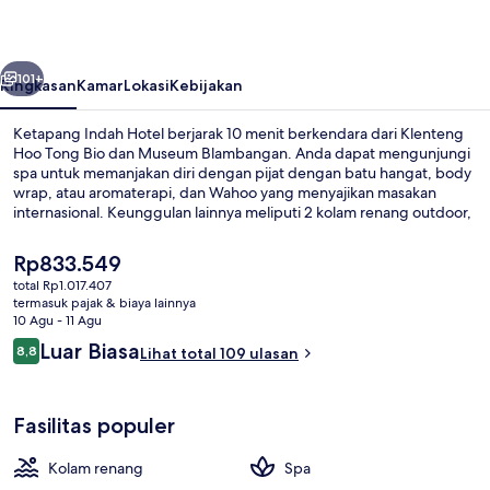
belumnya
Berikutnya
101+
Ringkasan
Kamar
Lokasi
Kebijakan
Ketapang Indah Hotel berjarak 10 menit berkendara dari Klenteng
Hoo Tong Bio dan Museum Blambangan. Anda dapat mengunjungi
spa untuk memanjakan diri dengan pijat dengan batu hangat, body
wrap, atau aromaterapi, dan Wahoo yang menyajikan masakan
internasional. Keunggulan lainnya meliputi 2 kolam renang outdoor,
bar pantai, dan kolam renang anak.
Harga
Rp833.549
saat
total Rp1.017.407
ini
termasuk pajak & biaya lainnya
2 kolam renang outdoor, dengan pay
Rp833.549
10 Agu - 11 Agu
Ulasan
Luar Biasa
8,8
Lihat total 109 ulasan
8,8 dari 10
Fasilitas populer
Kolam renang
Spa