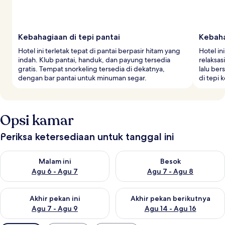
Kebahagiaan di tepi pantai
Kebaha
Hotel ini terletak tepat di pantai berpasir hitam yang
Hotel in
indah. Klub pantai, handuk, dan payung tersedia
relaksas
gratis. Tempat snorkeling tersedia di dekatnya,
lalu be
dengan bar pantai untuk minuman segar.
di tepi 
Opsi kamar
Periksa ketersediaan untuk tanggal ini
Periksa ketersediaan untuk malam ini Agu 6 - Agu 7
Periksa ketersediaan untuk be
Malam ini
Besok
Agu 6 - Agu 7
Agu 7 - Agu 8
Periksa ketersediaan untuk akhir pekan ini Agu 7 - Agu 9
Periksa ketersediaan untuk ak
Akhir pekan ini
Akhir pekan berikutnya
Agu 7 - Agu 9
Agu 14 - Agu 16