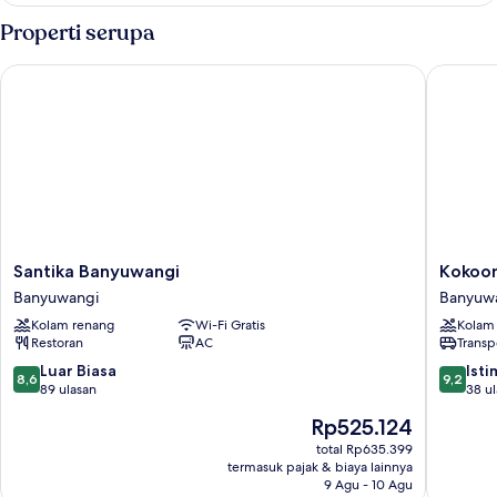
Room
Properti serupa
Ijen
Package
Santika Banyuwangi
Kokoon 
Santika
Kokoon
Santika Banyuwangi
Kokoon
Banyuwangi
Hotel
Banyuwangi
Banyuw
Banyuwangi
Banyuw
Kolam renang
Wi-Fi Gratis
Kolam
Banyuw
Restoran
AC
Transp
8.6
9.2
Luar Biasa
Ist
8,6
9,2
dari
dari
89 ulasan
38 u
10,
10,
Harga
Rp525.124
Luar
Istimew
sekarang
Biasa,
38
total Rp635.399
Rp525.124
termasuk pajak & biaya lainnya
89
ulasan
9 Agu - 10 Agu
ulasan