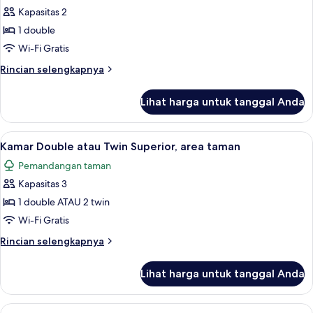
pemandangan
Kapasitas 2
kebun
1 double
Wi-Fi Gratis
Rincian
Rincian selengkapnya
lebih
lanjut
Lihat harga untuk tanggal Anda
untuk
Cottage,
pemandangan
Lihat
Kamar Double atau Twin Superior, area
3
kebun
Kamar Double atau Twin Superior, area taman
semua
Pemandangan taman
foto
Kapasitas 3
untuk
Kamar
1 double ATAU 2 twin
Double
Wi-Fi Gratis
atau
Rincian
Rincian selengkapnya
Twin
lebih
Superior,
lanjut
Lihat harga untuk tanggal Anda
untuk
area
Kamar
taman
Double
Lihat
Brankas, meja kerja, ruang kerja ramah