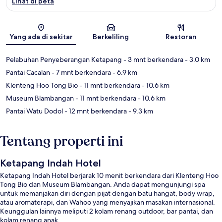
Lihat di peta
Peta
Yang ada di sekitar
Berkeliling
Restoran
Pelabuhan Penyeberangan Ketapang
- 3 mnt berkendara
- 3.0 km
Pantai Cacalan
- 7 mnt berkendara
- 6.9 km
Klenteng Hoo Tong Bio
- 11 mnt berkendara
- 10.6 km
Museum Blambangan
- 11 mnt berkendara
- 10.6 km
Pantai Watu Dodol
- 12 mnt berkendara
- 9.3 km
Tentang properti ini
Ketapang Indah Hotel
Ketapang Indah Hotel berjarak 10 menit berkendara dari Klenteng Hoo
Tong Bio dan Museum Blambangan. Anda dapat mengunjungi spa
untuk memanjakan diri dengan pijat dengan batu hangat, body wrap,
atau aromaterapi, dan Wahoo yang menyajikan masakan internasional.
Keunggulan lainnya meliputi 2 kolam renang outdoor, bar pantai, dan
kolam renang anak.