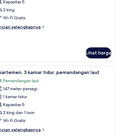
Kapasitas 5
amar
2 king
dur,
Wi-Fi Gratis
emandangan
ncian
ncian selengkapnya
ut
bih
njut
tuk
artemen,
Lihat harga
mar
dur,
 meja kerja
ihat
Seprai premium, minibar, brankas, dan meja k
emandangan
6
partemen, 3 kamar tidur, pemandangan laut
emua
ut
Pemandangan laut
oto
147 meter persegi
ntuk
partemen,
1 kamar tidur
Kapasitas 5
amar
2 king dan 1 twin
dur,
Wi-Fi Gratis
emandangan
ncian
ncian selengkapnya
ut
bih