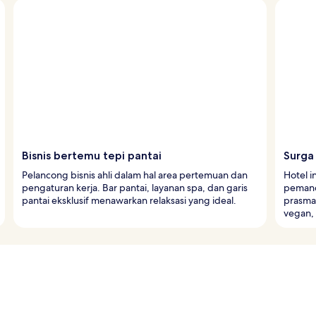
Bisnis bertemu tepi pantai
Surga 
Pelancong bisnis ahli dalam hal area pertemuan dan
Hotel i
pengaturan kerja. Bar pantai, layanan spa, dan garis
pemand
pantai eksklusif menawarkan relaksasi yang ideal.
prasman
vegan, 