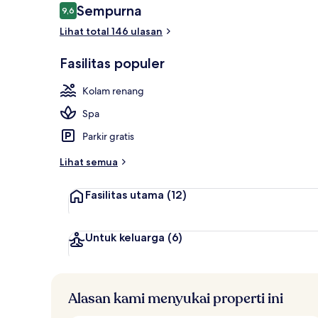
Ulasan
Sempurna
9,6
9,6 dari 10
Lihat total 146 ulasan
Eksterior
Fasilitas populer
Kolam renang
Spa
Parkir gratis
Lihat semua
Fasilitas utama
(12)
Untuk keluarga
(6)
Alasan kami menyukai properti ini