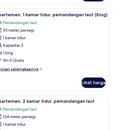
mar
dur,
 meja kerja
ihat
Apartemen, 1 kamar tidur, pemandangan laut (
emandangan
5
artemen, 1 kamar tidur, pemandangan laut (King)
emua
bun
Pemandangan laut
win)
oto
93 meter persegi
ntuk
partemen,
1 kamar tidur
Kapasitas 3
amar
1 king
dur,
Wi-Fi Gratis
emandangan
ncian
ncian selengkapnya
ut
bih
King)
njut
Lihat harga
tuk
artemen,
 meja kerja
ihat
Seprai premium, minibar, brankas, dan meja k
5
mar
partemen, 2 kamar tidur, pemandangan laut
emua
dur,
Pemandangan laut
emandangan
oto
ut
124 meter persegi
ntuk
ing)
partemen,
1 kamar tidur