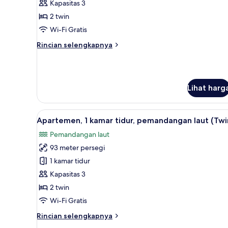
2
Kapasitas 3
Tempat
2 twin
Tidur
Wi-Fi Gratis
Twin,
Rincian
Rincian selengkapnya
pemandangan
lebih
kebun
lanjut
untuk
Kamar,
Lihat harg
2
Tempat
Tidur
Lihat
Seprai premium, minibar, brank
Twin,
5
Apartemen, 1 kamar tidur, pemandangan laut (Twi
semua
pemandangan
Pemandangan laut
kebun
foto
93 meter persegi
untuk
Apartemen,
1 kamar tidur
1
Kapasitas 3
kamar
2 twin
tidur,
Wi-Fi Gratis
pemandangan
Rincian
Rincian selengkapnya
laut
lebih