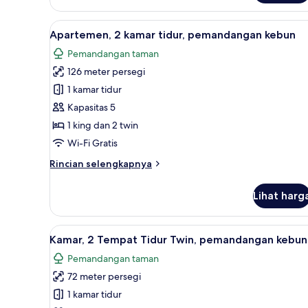
Apartemen,
1
Lihat
Seprai premium, minibar, brank
5
kamar
Apartemen, 2 kamar tidur, pemandangan kebun
semua
tidur,
Pemandangan taman
pemandangan
foto
kebun
126 meter persegi
untuk
(King)
Apartemen,
1 kamar tidur
2
Kapasitas 5
kamar
1 king dan 2 twin
tidur,
Wi-Fi Gratis
pemandangan
Rincian
Rincian selengkapnya
kebun
lebih
lanjut
Lihat harg
untuk
Apartemen,
2
Lihat
Seprai premium, minibar, brank
3
kamar
Kamar, 2 Tempat Tidur Twin, pemandangan kebun
semua
tidur,
Pemandangan taman
pemandangan
foto
kebun
72 meter persegi
untuk
Kamar,
1 kamar tidur