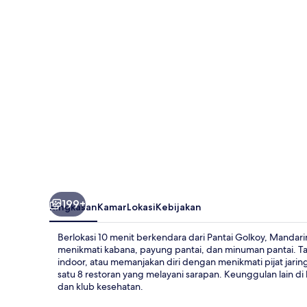
199+
Ringkasan
Kamar
Lokasi
Kebijakan
Berlokasi 10 menit berkendara dari Pantai Golkoy, Mandari
menikmati kabana, payung pantai, dan minuman pantai. Ta
indoor, atau memanjakan diri dengan menikmati pijat jari
satu 8 restoran yang melayani sarapan. Keunggulan lain di 
dan klub kesehatan.