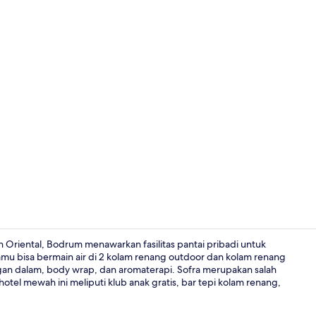
Video kreato
n Oriental, Bodrum menawarkan fasilitas pantai pribadi untuk
mu bisa bermain air di 2 kolam renang outdoor dan kolam renang
ngan dalam, body wrap, dan aromaterapi. Sofra merupakan salah
8 restoran; 
hotel mewah ini meliputi klub anak gratis, bar tepi kolam renang,