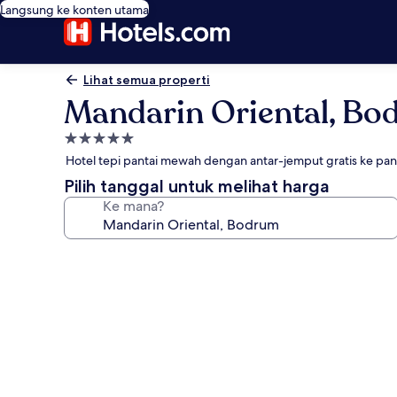
Langsung ke konten utama
Lihat semua properti
Mandarin Oriental, B
Properti
bintang
Hotel tepi pantai mewah dengan antar-jemput gratis ke pan
5.0
Pilih tanggal untuk melihat harga
Ke mana?
Galeri
foto
untuk
Mandarin
Oriental,
Bodrum