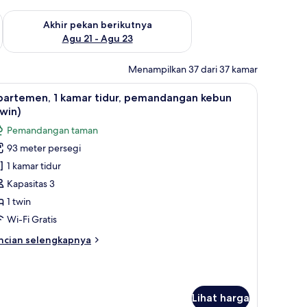
 ini Agu 14 - Agu 16
Periksa ketersediaan untuk akhir pekan berikutnya Agu 21 - A
Akhir pekan berikutnya
Agu 21 - Agu 23
Menampilkan 37 dari 37 kamar
 meja kerja
ihat
Seprai premium, minibar, brankas, dan meja k
6
partemen, 1 kamar tidur, pemandangan kebun
emua
win)
oto
Pemandangan taman
ntuk
93 meter persegi
partemen,
1 kamar tidur
amar
Kapasitas 3
dur,
1 twin
emandangan
Wi-Fi Gratis
ebun
ncian
ncian selengkapnya
Twin)
bih
njut
tuk
artemen,
Lihat harga