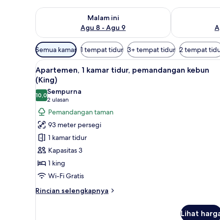
Periksa ketersediaan untuk malam ini Agu 8 - Agu 9
Periksa keter
Malam ini
Agu 8 - Agu 9
A
Filter
Semua kamar
1 tempat tidur
3+ tempat tidur
2 tempat tid
tersedia
Lihat
Apartemen, 1 kamar tidur, pem
untuk
5
Apartemen, 1 kamar tidur, pemandangan kebun
semua
kamar
(King)
foto
Sempurna
10,0
untuk
10,0 dari 10
(2
2 ulasan
Apartemen,
ulasan)
Pemandangan taman
1
93 meter persegi
kamar
1 kamar tidur
tidur,
Kapasitas 3
pemandangan
1 king
kebun
Wi-Fi Gratis
(King)
Rincian
Rincian selengkapnya
lebih
lanjut
Lihat harg
untuk