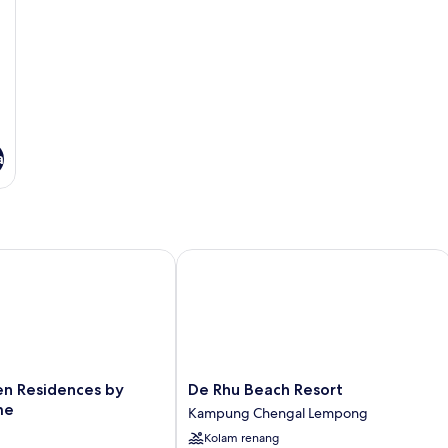
a
 Residences by Nature Home
De Rhu Beach Resort
De
en Residences by
De Rhu Beach Resort
Rhu
me
Kampung Chengal Lempong
Beach
Kolam renang
Resort