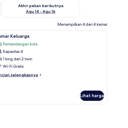
n ini Agu 7 - Agu 9
Periksa ketersediaan untuk akhir pekan berikutnya Agu 14 - A
Akhir pekan berikutnya
Agu 14 - Agu 16
Menampilkan 4 dari 4 kamar
ka/meja setrika
ihat
Kamar Keluarga | Minibar, brankas, meja kerja,
3
amar Keluarga
emua
Pemandangan kota
oto
Kapasitas 4
ntuk
amar
1 king dan 2 twin
eluarga
Wi-Fi Gratis
ncian
ncian selengkapnya
bih
njut
tuk
amar
Lihat harga
luarga