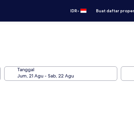
•
IDR
Buat daftar prope
Tanggal