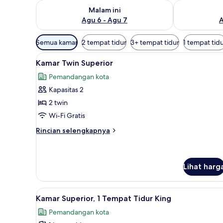
Periksa ketersediaan untuk malam ini Agu 6 - Agu 7
Periksa keter
Malam ini
Agu 6 - Agu 7
A
Filter
Semua kamar
2 tempat tidur
3+ tempat tidur
1 tempat tid
tersedia
Lihat
Minibar, brankas, meja kerja, d
untuk
5
Kamar Twin Superior
semua
kamar
Pemandangan kota
foto
Kapasitas 2
untuk
Kamar
2 twin
Twin
Wi-Fi Gratis
Superior
Rincian
Rincian selengkapnya
lebih
lanjut
untuk
Kamar
Lihat harg
Twin
Superior
Lihat
Minibar, brankas, meja kerja, d
4
Kamar Superior, 1 Tempat Tidur King
semua
Pemandangan kota
foto