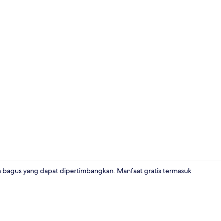
Bagian depa
n bagus yang dapat dipertimbangkan. Manfaat gratis termasuk
Minibar, bran