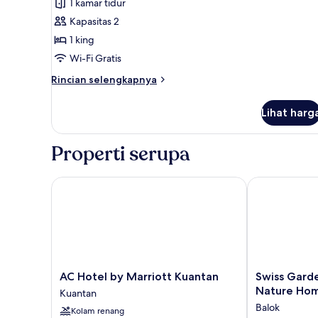
1 kamar tidur
untuk
Kamar
Kapasitas 2
Superior,
1 king
1
Wi-Fi Gratis
Tempat
Rincian
Rincian selengkapnya
Tidur
lebih
King
lanjut
Lihat harg
untuk
Kamar
Superior,
Properti serupa
1
Tempat
Tidur
AC Hotel by Marriott Kuantan
Swiss Garden
King
AC
Swiss
AC Hotel by Marriott Kuantan
Swiss Gard
Hotel
Garden
Nature Ho
Kuantan
by
Residences
Balok
Kolam renang
Marriott
by