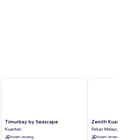
Timurbay by Seascape
Zenith Kuantan
Timurbay
Zenith
Timurbay by Seascape
Zenith Kuantan
by
Kuantan
Kuantan
Pekan Melayu
Seascape
Pekan
Kolam renang
Kolam renang
Kuantan
Melayu