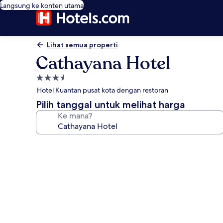
Langsung ke konten utama
Lihat semua properti
Cathayana Hotel
Properti
bintang
Hotel Kuantan pusat kota dengan restoran
3.5
Pilih tanggal untuk melihat harga
Ke mana?
Galeri
foto
untuk
Cathayana
Hotel