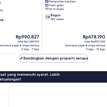
Transportasi bandara
g
Kampung
Parkir gratis
Chengal
Wi-Fi Gratis
dry
Lempong
7.8
Bagus
7,8
dari
180 ulasan
aik
10,
Bagus,
180
Harga
Harga
Rp990.827
Rp678.190
ulasan
sekarang
sekarang
total Rp1.289.109
total Rp857.208
Rp990.827
Rp678.190
termasuk pajak & biaya lainnya
termasuk pajak & biaya lainnya
6 Sep - 7 Sep
9 Agu - 10 Agu
Bandingkan dengan properti serupa
faat yang memenuhi syarat. Lebih
etualangan!