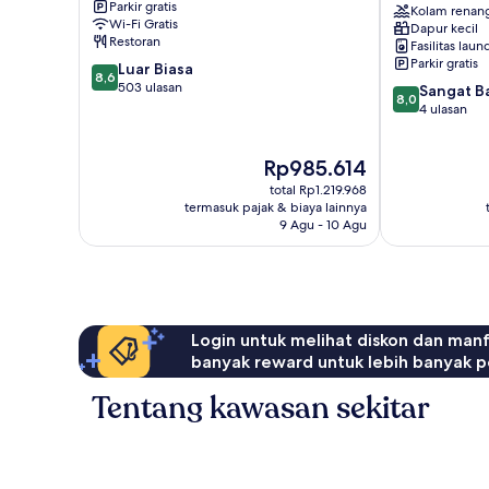
Parkir gratis
Kuantan
Nature
Kolam renan
Wi-Fi Gratis
Dapur kecil
Kuantan
Home
Restoran
Fasilitas laun
Balok
Parkir gratis
8.6
Luar Biasa
8,6
dari
503 ulasan
8.0
Sangat B
8,0
10,
dari
4 ulasan
Luar
10,
Biasa,
Sangat
Harga
Rp985.614
503
Baik,
sekarang
ulasan
4
total Rp1.219.968
Rp985.614
ulasan
termasuk pajak & biaya lainnya
9 Agu - 10 Agu
Login untuk melihat diskon dan man
banyak reward untuk lebih banyak p
Tentang kawasan sekitar