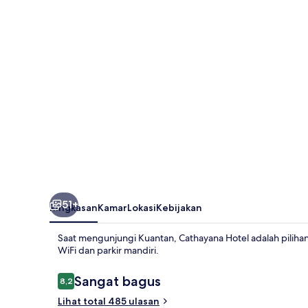
51+
Ringkasan
Kamar
Lokasi
Kebijakan
Saat mengunjungi Kuantan, Cathayana Hotel adalah piliha
WiFi dan parkir mandiri.
Ulasan
Sangat bagus
8,2
8,2 dari 10
Lihat total 485 ulasan