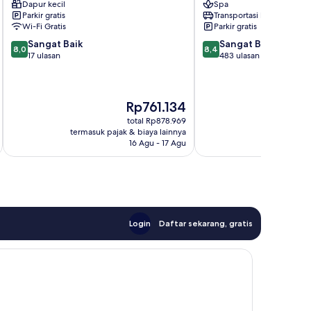
Dapur kecil
Spa
Parkir gratis
Transportasi bandara
Wi-Fi Gratis
Parkir gratis
8.0
8.4
Sangat Baik
Sangat Baik
8,0
8,4
dari
dari
17 ulasan
483 ulasan
10,
10,
Sangat
Sangat
Baik,
Baik,
Harga
Rp761.134
17
483
sekarang
ulasan
ulasan
total Rp878.969
Rp761.134
termasuk pajak & biaya lainnya
termasuk paj
16 Agu - 17 Agu
Login
Daftar sekarang, gratis