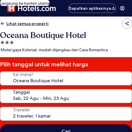
Langsung ke konten utama
Dapatkan aplikasinya
Lihat semua properti
Oceana Boutique Hotel
Properti
bintang
Motel gaya Kolonial, mudah dijangkau dari Casa Romantica
3.0
Pilih tanggal untuk melihat harga
Ke mana?
Tanggal
Traveler
Cari