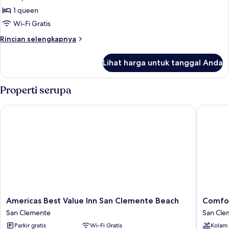
foto
1 queen
untuk
Queen
Wi-Fi Gratis
Room
Rincian
Rincian selengkapnya
with
lebih
lanjut
Kitchen
Lihat harga untuk tanggal Anda
untuk
Queen
Room
Properti serupa
with
Kitchen
Americas Best Value Inn San Clemente Beach
Comfort 
Americas
Comfort
Americas Best Value Inn San Clemente Beach
Comfor
Best
Suites
San Clemente
San Cle
Value
San
Parkir gratis
Wi-Fi Gratis
Kolam
Inn
Clemen