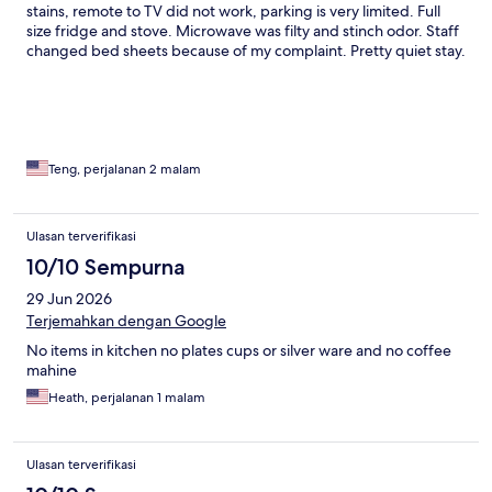
stains, remote to TV did not work, parking is very limited. Full
size fridge and stove. Microwave was filty and stinch odor. Staff
changed bed sheets because of my complaint. Pretty quiet stay.
Surrounded by residential. Convenient walk to shops.
Teng, perjalanan 2 malam
Ulasan terverifikasi
10/10 Sempurna
29 Jun 2026
Terjemahkan dengan Google
No items in kitchen no plates cups or silver ware and no coffee
mahine
Heath, perjalanan 1 malam
Ulasan terverifikasi