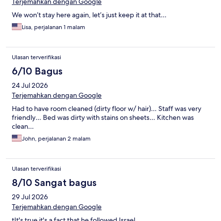
Terjemahkan dengan Google
We won’t stay here again, let’s just keep it at that…
Lisa, perjalanan 1 malam
Ulasan terverifikasi
6/10 Bagus
24 Jul 2026
Terjemahkan dengan Google
Had to have room cleaned (dirty floor w/ hair)… Staff was very
friendly… Bed was dirty with stains on sheets… Kitchen was
clean…
John, perjalanan 2 malam
Ulasan terverifikasi
8/10 Sangat bagus
29 Jul 2026
Terjemahkan dengan Google
tIt's true it's a fact that he followed Israel