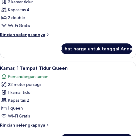
Apartemen
2 kamar tidur
area
Basic,
taman
Kapasitas 4
2
2 double
Tempat
Wi-Fi Gratis
Tidur
Rincian
Rincian selengkapnya
Double,
lebih
dapur
lanjut
Lihat harga untuk tanggal Anda
kecil
untuk
Apartemen
Basic,
Lihat
Seprai premium, Wi-Fi gratis, dan sepr
20
2
Kamar, 1 Tempat Tidur Queen
semua
Tempat
Pemandangan taman
Tidur
foto
Double,
22 meter persegi
untuk
dapur
Kamar,
1 kamar tidur
kecil
1
Kapasitas 2
Tempat
1 queen
Tidur
Wi-Fi Gratis
Queen
Rincian
Rincian selengkapnya
lebih
lanjut