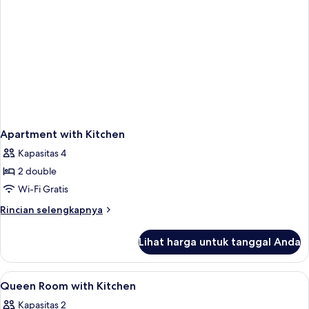
Apartment with Kitchen
Kapasitas 4
2 double
Wi-Fi Gratis
Rincian
Rincian selengkapnya
lebih
lanjut
Lihat harga untuk tanggal Anda
untuk
Apartment
with
Lihat
Kamar mandi | Perlengkapan mandi gr
1
Kitchen
Queen Room with Kitchen
semua
Kapasitas 2