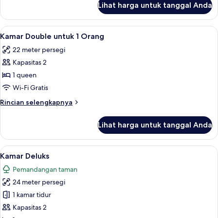
Lihat harga untuk tanggal Anda
untuk
Kamar,
1
Lihat
Kamar Double untuk 1 Orang | Seprai p
23
Tempat
Kamar Double untuk 1 Orang
semua
Tidur
22 meter persegi
Queen
foto
Kapasitas 2
untuk
Kamar
1 queen
Double
Wi-Fi Gratis
untuk
Rincian
Rincian selengkapnya
1
lebih
Orang
lanjut
Lihat harga untuk tanggal Anda
untuk
Kamar
Double
Lihat
Seprai premium, Wi-Fi gratis, dan sepr
9
untuk
Kamar Deluks
semua
1
Pemandangan taman
Orang
foto
24 meter persegi
untuk
Kamar
1 kamar tidur
Deluks
Kapasitas 2