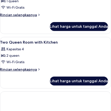
1 queen
Wi-Fi Gratis
Rincian
Rincian selengkapnya
lebih
lanjut
Lihat harga untuk tanggal Anda
untuk
Kamar
Deluks
Lihat
Seprai premium, Wi-Fi gratis, dan sepr
5
Two Queen Room with Kitchen
semua
Kapasitas 4
foto
2 queen
untuk
Two
Wi-Fi Gratis
Queen
Rincian
Rincian selengkapnya
Room
lebih
lanjut
with
Lihat harga untuk tanggal Anda
untuk
Kitchen
Two
Queen
Room
with
Kitchen