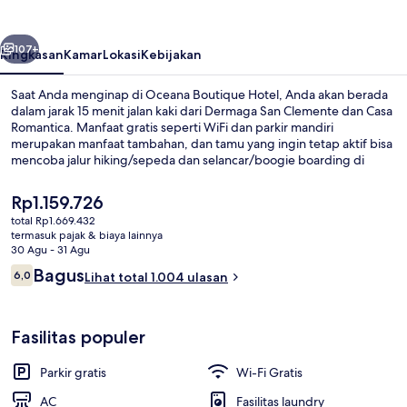
belumnya
Berikutnya
107+
Ringkasan
Kamar
Lokasi
Kebijakan
Saat Anda menginap di Oceana Boutique Hotel, Anda akan berada
dalam jarak 15 menit jalan kaki dari Dermaga San Clemente dan Casa
Romantica. Manfaat gratis seperti WiFi dan parkir mandiri
merupakan manfaat tambahan, dan tamu yang ingin tetap aktif bisa
mencoba jalur hiking/sepeda dan selancar/boogie boarding di
sekitar properti. Tersedia teras serta taman, dan fasilitas dalam
kamar di motel Gaya Kolonial ini meliputi kulkas dan microwave. Para
Harga
Rp1.159.726
traveler menyukai staf.
saat
total Rp1.669.432
ini
termasuk pajak & biaya lainnya
Pemandangan dari properti
Rp1.159.726
30 Agu - 31 Agu
Ulasan
Bagus
6,0
Lihat total 1.004 ulasan
6,0 dari 10
Fasilitas populer
Parkir gratis
Wi-Fi Gratis
AC
Fasilitas laundry