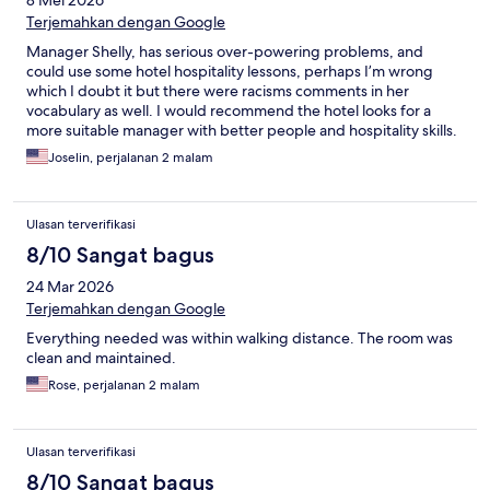
8 Mei 2026
Terjemahkan dengan Google
Manager Shelly, has serious over-powering problems, and
could use some hotel hospitality lessons, perhaps I’m wrong
which I doubt it but there were racisms comments in her
vocabulary as well. I would recommend the hotel looks for a
more suitable manager with better people and hospitality skills.
Joselin, perjalanan 2 malam
Ulasan terverifikasi
8/10 Sangat bagus
24 Mar 2026
Terjemahkan dengan Google
Everything needed was within walking distance. The room was
clean and maintained.
Rose, perjalanan 2 malam
Ulasan terverifikasi
8/10 Sangat bagus