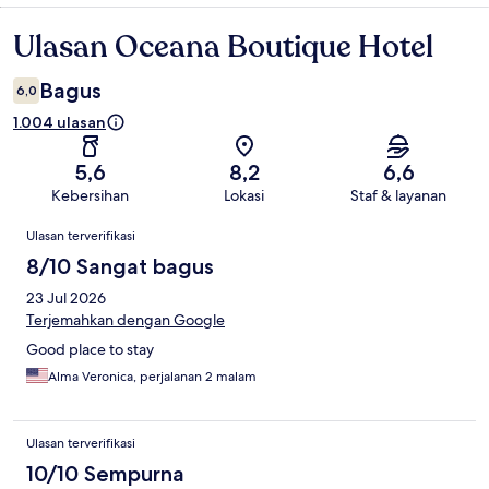
Ulasan Oceana Boutique Hotel
Ulasan
Bagus
6,0
1.004 ulasan
5,6
8,2
6,6
Kebersihan
Lokasi
Staf & layanan
Ulasan
Ulasan terverifikasi
8/10 Sangat bagus
23 Jul 2026
Terjemahkan dengan Google
Good place to stay
Alma Veronica, perjalanan 2 malam
Ulasan terverifikasi
10/10 Sempurna