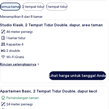
Filter
Semua kamar
2 tempat tidur
1 tempat tidur
tersedia
untuk
Menampilkan 8 dari 8 kamar
kamar
Lihat
Studio Klasik, 2 Tempat Tidur Double, 
19
Studio Klasik, 2 Tempat Tidur Double, dapur, area taman
semua
46 meter persegi
foto
1 kamar tidur
untuk
Studio
Kapasitas 4
Klasik,
2 double
2
Wi-Fi Gratis
Tempat
Rincian
Rincian selengkapnya
Tidur
lebih
Double,
lanjut
Lihat harga untuk tanggal Anda
untuk
dapur,
Studio
area
Klasik,
Lihat
Apartemen Basic, 2 Tempat Tidur Double
taman
16
2
Apartemen Basic, 2 Tempat Tidur Double, dapur kecil
semua
Tempat
Pemandangan taman
Tidur
foto
Double,
24 meter persegi
untuk
dapur,