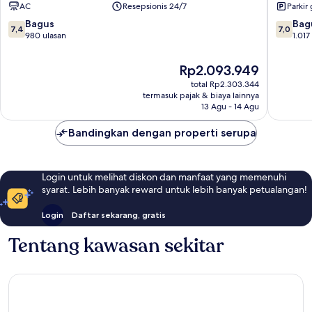
AC
Resepsionis 24/7
Parkir 
San
Beach
Clemente
San
7.4
7.0
Bagus
Bag
7,4
7,0
Beach
Clemen
dari
dari
980 ulasan
1.017
San
10,
10,
Clemente
Bagus,
Bagus,
Harga
Rp2.093.949
980
1.017
sekarang
total Rp2.303.344
ulasan
ulasan
Rp2.093.949
termasuk pajak & biaya lainnya
13 Agu - 14 Agu
Bandingkan dengan properti serupa
Login untuk melihat diskon dan manfaat yang memenuhi
syarat. Lebih banyak reward untuk lebih banyak petualangan!
Login
Daftar sekarang, gratis
Tentang kawasan sekitar