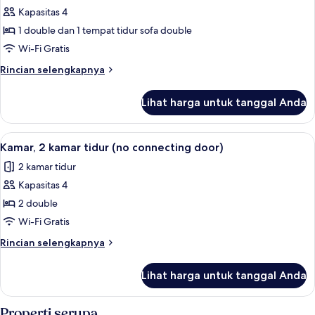
Kamar
Kapasitas 4
Keluarga
1 double dan 1 tempat tidur sofa double
(sofabed)
Wi-Fi Gratis
Rincian
Rincian selengkapnya
lebih
lanjut
Lihat harga untuk tanggal Anda
untuk
Kamar
Keluarga
Lihat
Seprai antialergi, minibar, brankas, da
5
(sofabed)
Kamar, 2 kamar tidur (no connecting door)
semua
2 kamar tidur
foto
Kapasitas 4
untuk
Kamar,
2 double
2
Wi-Fi Gratis
kamar
Rincian
Rincian selengkapnya
tidur
lebih
(no
lanjut
Lihat harga untuk tanggal Anda
untuk
connecting
Kamar,
door)
2
Properti serupa