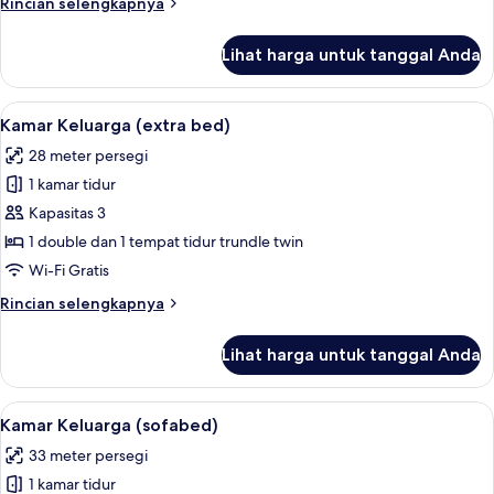
Rincian
Rincian selengkapnya
Twin
lebih
Standar
lanjut
Lihat harga untuk tanggal Anda
untuk
Kamar
Double
Lihat
Kamar Keluarga (extra bed) | Seprai an
5
atau
Kamar Keluarga (extra bed)
semua
Twin
28 meter persegi
Standar
foto
1 kamar tidur
untuk
Kamar
Kapasitas 3
Keluarga
1 double dan 1 tempat tidur trundle twin
(extra
Wi-Fi Gratis
bed)
Rincian
Rincian selengkapnya
lebih
lanjut
Lihat harga untuk tanggal Anda
untuk
Kamar
Keluarga
Lihat
Kamar Keluarga (sofabed) | Seprai anti
5
(extra
Kamar Keluarga (sofabed)
semua
bed)
33 meter persegi
foto
1 kamar tidur
untuk