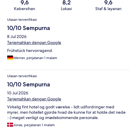
9,6
8,2
9,6
Kebersihan
Lokasi
Staf & layanan
Ulasan
Ulasan terverifikasi
10/10 Sempurna
8 Jul 2026
Terjemahkan dengan Google
Frühstück hervorragend.
Werner, perjalanan 1 malam
Ulasan terverifikasi
10/10 Sempurna
10 Jul 2026
Terjemahkan dengan Google
Virkelig fint hotel og godt værelse - lidt udfordringer med
myrer, men hotellet gjorde hvad de kunne for at holde det nede
:-) meget venligt og imødekommende personale.
Jonas, perjalanan 1 malam