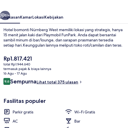
West
belumnya
Berikutnya
51+
Ringkasan
Kamar
Lokasi
Kebijakan
Hotel bomonti Nürnberg West memiliki lokasi yang strategis, hanya
15 menit jalan kaki dari Playmobil FunPark. Anda dapat bersantai
sambil minum di bar/lounge, dan sarapan prasmanan tersedia
setiap hari.Keunggulan lainnya meliputi toko roti/camilan dan teras.
Harga
Rp1.817.421
saat
total Rp1.944.640
ini
termasuk pajak & biaya lainnya
Rp1.817.421
16 Agu - 17 Agu
Resepsionis
Ulasan
Sempurna
9,6
Lihat total 375 ulasan
9,6 dari 10
Fasilitas populer
Parkir gratis
Wi-Fi Gratis
AC
Bar