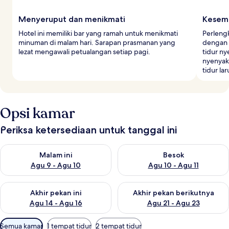
Menyeruput dan menikmati
Kesemp
Hotel ini memiliki bar yang ramah untuk menikmati
Perleng
minuman di malam hari. Sarapan prasmanan yang
dengan 
lezat mengawali petualangan setiap pagi.
tidur ny
nyenyak
tidur la
Opsi kamar
Periksa ketersediaan untuk tanggal ini
Periksa ketersediaan untuk malam ini Agu 9 - Agu 10
Periksa ketersediaan untuk be
Malam ini
Besok
Agu 9 - Agu 10
Agu 10 - Agu 11
Periksa ketersediaan untuk akhir pekan ini Agu 14 - Agu 16
Periksa ketersediaan untuk ak
Akhir pekan ini
Akhir pekan berikutnya
Agu 14 - Agu 16
Agu 21 - Agu 23
Filter
Semua kamar
1 tempat tidur
2 tempat tidur