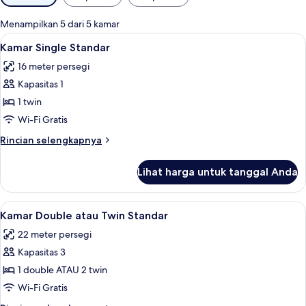
tersedia
untuk
Menampilkan 5 dari 5 kamar
kamar
Lihat
Kamar Single Standar | Seprai antialer
5
Kamar Single Standar
semua
16 meter persegi
foto
Kapasitas 1
untuk
Kamar
1 twin
Single
Wi-Fi Gratis
Standar
Rincian
Rincian selengkapnya
lebih
lanjut
Lihat harga untuk tanggal Anda
untuk
Kamar
Single
Lihat
Seprai antialergi, minibar, brankas, da
5
Standar
Kamar Double atau Twin Standar
semua
22 meter persegi
foto
Kapasitas 3
untuk
Kamar
1 double ATAU 2 twin
Double
Wi-Fi Gratis
atau