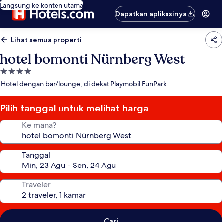
Langsung ke konten utama
Dapatkan aplikasinya
Lihat semua properti
hotel bomonti Nürnberg West
Properti
bintang
Hotel dengan bar/lounge, di dekat Playmobil FunPark
4.0
Pilih tanggal untuk melihat harga
Ke mana?
Tanggal
Traveler
Cari